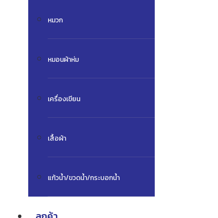
หมวก
หมอนผ้าห่ม
เครื่องเขียน
เสื้อผ้า
แก้วน้ำ/ขวดน้ำ/กระบอกน้ำ
ลูกค้า