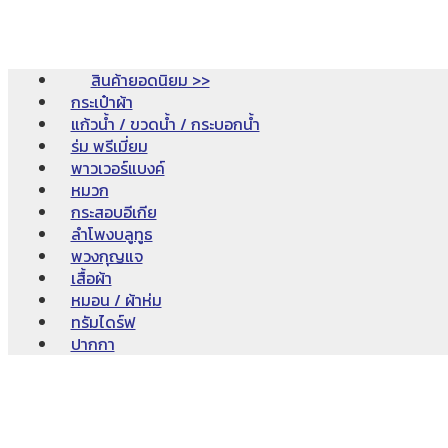
สินค้ายอดนิยม >>
กระเป๋าผ้า
แก้วน้ำ / ขวดน้ำ / กระบอกน้ำ
ร่ม พรีเมี่ยม
พาวเวอร์แบงค์
หมวก
กระสอบอีเกีย
ลำโพงบลูทูธ
พวงกุญแจ
เสื้อผ้า
หมอน / ผ้าห่ม
ทรัมไดร์ฟ
ปากกา