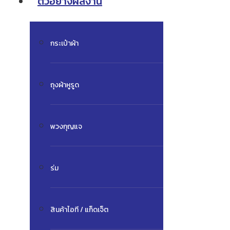
ตัวอย่างผลงาน
กระเป๋าผ้า
ถุงผ้าหูรูด
พวงกุญแจ
ร่ม
สินค้าไอที / แก็ดเจ็ต