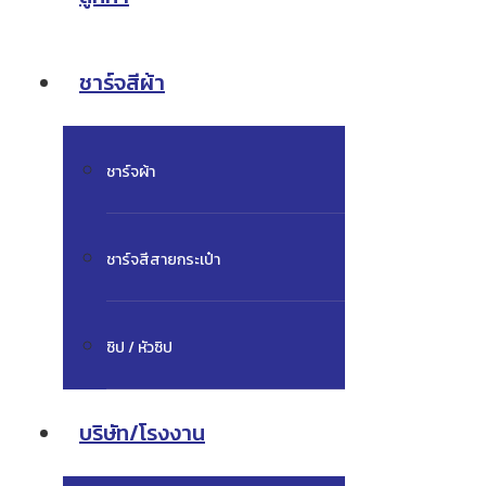
ชาร์จสีผ้า
ชาร์จผ้า
ชาร์จสีสายกระเป๋า
ซิป / หัวซิป
บริษัท/โรงงาน