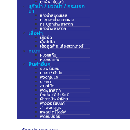
ถุงผ้าขน(หูรูด)
แก้วน้ำ / ขวดน้ำ / กระบอก
น้ำ
แก้วน้ำสแตนเลส
กระบอกน้ำสแตนเลส
กระบอกน้ำพลาสติก
แก้วน้ำพลาสติก
เสื้อผ้า
เสื้อยืด
เสื้อโปโล
เสื้อฮูดส์ & เสื้อสเวทเตอร์
หมวก
หมวกแก๊ป
หมวกบัคเก็ต
สินค้าอื่นๆ
ร่ม พรีเมี่ยม
หมอน / ผ้าห่ม
พวงกุญแจ
ปากกา
สมุดโน๊ต
พัดพลาสติก
กิ๊ฟเซ็ต (Gift Set)
ผ้าขาวม้า-ผ้าฝ้าย
พาวเวอร์แบงค์
ลำโพงบลูทูธ
แฟลชไดร์ไดร์ฟ
พัดลมมือถือ