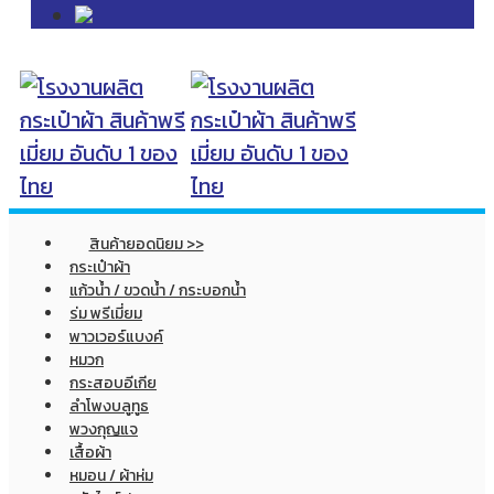
สินค้ายอดนิยม >>
กระเป๋าผ้า
แก้วน้ำ / ขวดน้ำ / กระบอกน้ำ
ร่ม พรีเมี่ยม
พาวเวอร์แบงค์
หมวก
กระสอบอีเกีย
ลำโพงบลูทูธ
พวงกุญแจ
เสื้อผ้า
หมอน / ผ้าห่ม