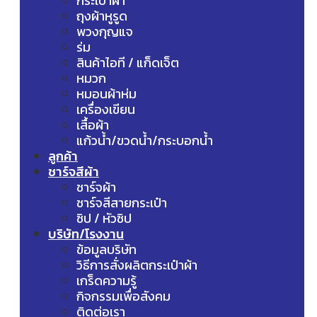
กระเป๋าผ้า
ถุงผ้าหูรูด
พวงกุญแจ
ร่ม
สินค้าไอที / แก็ดเจ็ต
หมวก
หมอนผ้าห่ม
เครื่องเขียน
เสื้อผ้า
แก้วน้ำ/ขวดน้ำ/กระบอกน้ำ
ลูกค้า
ชาร์จสีผ้า
ชาร์จผ้า
ชาร์จสีสายกระเป๋า
ซิป / หัวซิป
บริษัท/โรงงาน
ข้อมูลบริษัท
วิธีการสั่งผลิตกระเป๋าผ้า
เกร็ดความรู้
กิจกรรมเพื่อสังคม
ติดต่อเรา