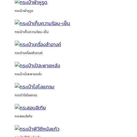
กระเป๋าผ้าหูรูด
กระเป๋าเก็บความร้อน-เย็น
กระเป๋าเครื่องสำอางค์
กระเป๋าเป้สะพายหลัง
กระเป๋าโฮโลแกรม
กระสอบอีเกีย