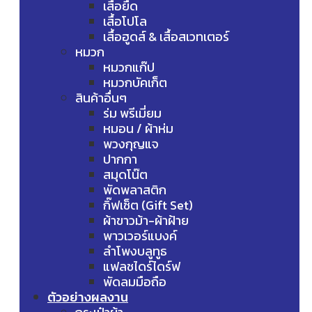
เสื้อยืด
เสื้อโปโล
เสื้อฮูดส์ & เสื้อสเวทเตอร์
หมวก
หมวกแก๊ป
หมวกบัคเก็ต
สินค้าอื่นๆ
ร่ม พรีเมี่ยม
หมอน / ผ้าห่ม
พวงกุญแจ
ปากกา
สมุดโน๊ต
พัดพลาสติก
กิ๊ฟเซ็ต (Gift Set)
ผ้าขาวม้า-ผ้าฝ้าย
พาวเวอร์แบงค์
ลำโพงบลูทูธ
แฟลชไดร์ไดร์ฟ
พัดลมมือถือ
ตัวอย่างผลงาน