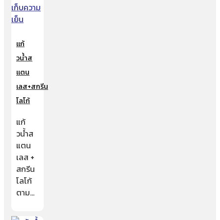
แก้
วน้ำส
แตน
เลส+สกรีน
โลโก้
แก้
วน้ำส
แตน
เลส +
สกรีน
โลโก้
ตาม…