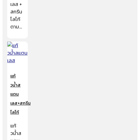
เลส +
สกรีน
โลโก้
ตาม…
แก้
วน้ำส
แตน
เลส+สกรีน
โลโก้
แก้
วน้ำส