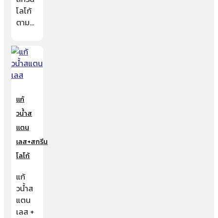
โลโก้
ตาม…
แก้
วน้ำส
แตน
เลส+สกรีน
โลโก้
แก้
วน้ำส
แตน
เลส +