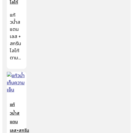
โลโก้
แก้
วน้ำส
แตน
เลส +
สกรีน
โลโก้
ตาม…
แก้
วน้ำส
แตน
เลส+สกรีน