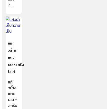
2…
แก้
วน้ำส
แตน
เลส+สกรีน
โลโก้
แก้
วน้ำส
แตน
เลส +
สกรีน