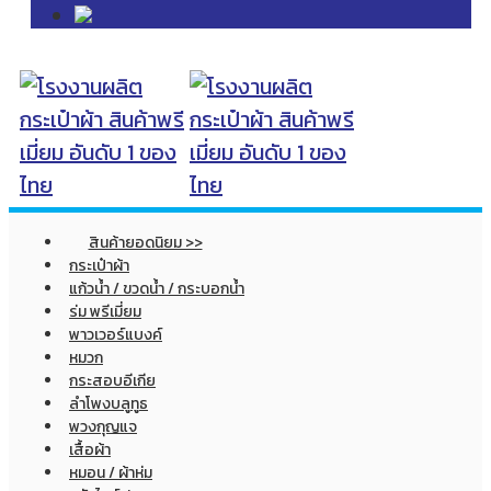
สินค้ายอดนิยม >>
กระเป๋าผ้า
แก้วน้ำ / ขวดน้ำ / กระบอกน้ำ
ร่ม พรีเมี่ยม
พาวเวอร์แบงค์
หมวก
กระสอบอีเกีย
ลำโพงบลูทูธ
พวงกุญแจ
เสื้อผ้า
หมอน / ผ้าห่ม