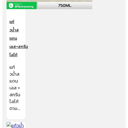
แก้
วน้ำส
แตน
เลส+สกรีน
โลโก้
แก้
วน้ำส
แตน
เลส +
สกรีน
โลโก้
ตาม…