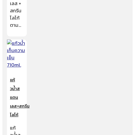
เลส +
สกรีน
โลโก้
ตาม…
แก้
วน้ำส
แตน
เลส+สกรีน
โลโก้
แก้