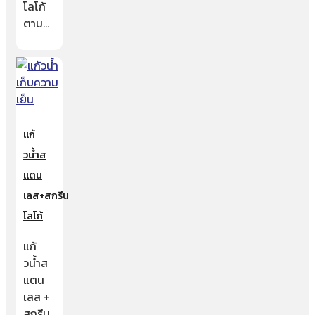
โลโก้
ตาม…
แก้
วน้ำส
แตน
เลส+สกรีน
โลโก้
แก้
วน้ำส
แตน
เลส +
สกรีน