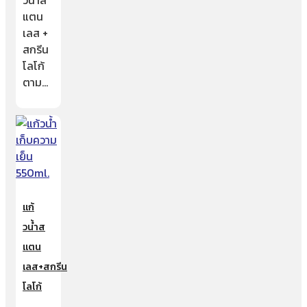
วน้ำส
แตน
เลส +
สกรีน
โลโก้
ตาม…
แก้
วน้ำส
แตน
เลส+สกรีน
โลโก้