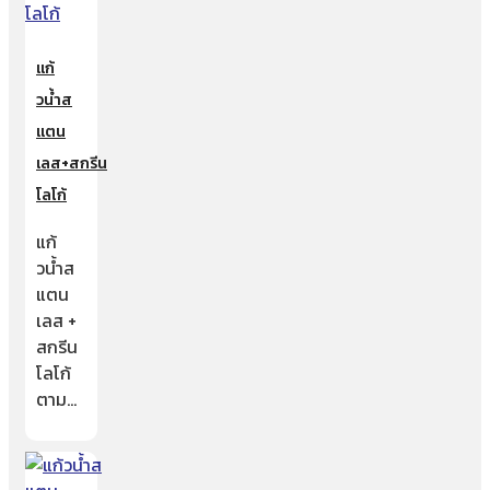
แก้
วน้ำส
แตน
เลส+สกรีน
โลโก้
แก้
วน้ำส
แตน
เลส +
สกรีน
โลโก้
ตาม…