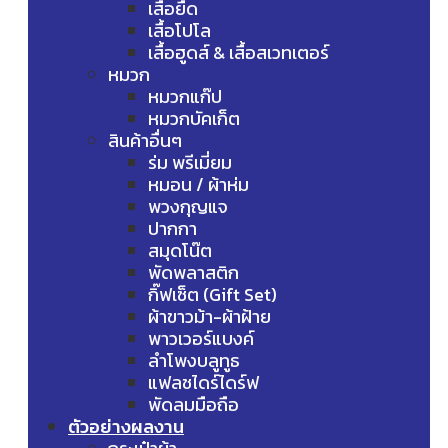
เสื้อยืด
เสื้อโปโล
เสื้อฮูดส์ & เสื้อสเวทเตอร์
หมวก
หมวกแก๊ป
หมวกบัคเก็ต
สินค้าอื่นๆ
ร่ม พรีเมี่ยม
หมอน / ผ้าห่ม
พวงกุญแจ
ปากกา
สมุดโน๊ต
พัดพลาสติก
กิ๊ฟเซ็ต (Gift Set)
ผ้าขาวม้า-ผ้าฝ้าย
พาวเวอร์แบงค์
ลำโพงบลูทูธ
แฟลชไดร์ไดร์ฟ
พัดลมมือถือ
ตัวอย่างผลงาน