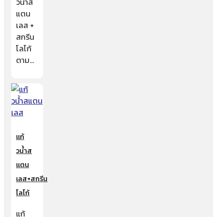
วน้ำส
แตน
เลส +
สกรีน
โลโก้
ตาม…
แก้
วน้ำส
แตน
เลส+สกรีน
โลโก้
แก้