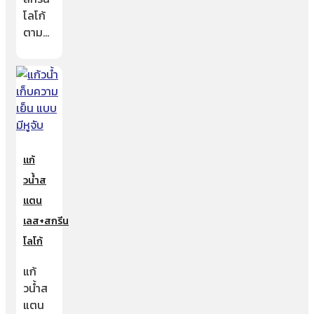
โลโก้
ตาม…
แก้
วน้ำส
แตน
เลส+สกรีน
โลโก้
แก้
วน้ำส
แตน