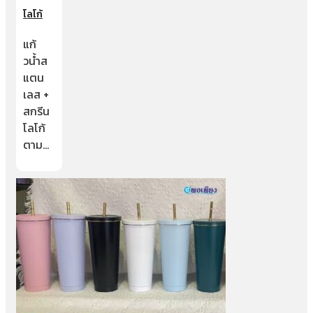
โลโก้
แก้
วน้ำส
แตน
เลส +
สกรีน
โลโก้
ตาม…