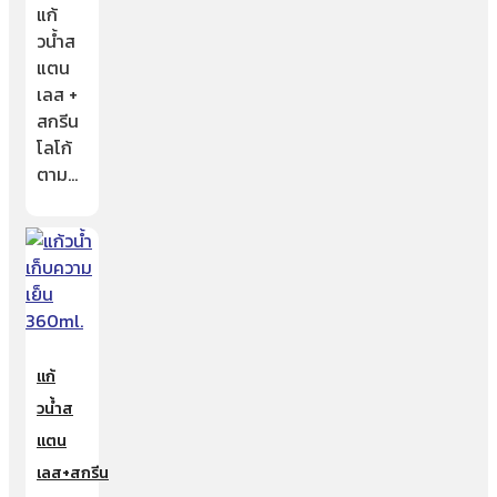
แก้
วน้ำส
แตน
เลส +
สกรีน
โลโก้
ตาม…
แก้
วน้ำส
แตน
เลส+สกรีน