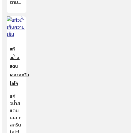
ตาม…
แก้
วน้ำส
แตน
เลส+สกรีน
โลโก้
แก้
วน้ำส
แตน
เลส +
สกรีน
โลโก้