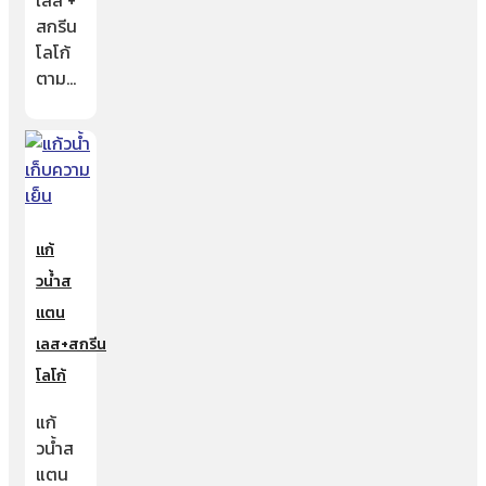
เลส +
สกรีน
โลโก้
ตาม…
แก้
วน้ำส
แตน
เลส+สกรีน
โลโก้
แก้
วน้ำส
แตน