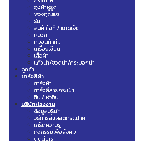
กระเป๋าผ้า
ถุงผ้าหูรูด
พวงกุญแจ
ร่ม
สินค้าไอที / แก็ดเจ็ต
หมวก
หมอนผ้าห่ม
เครื่องเขียน
เสื้อผ้า
แก้วน้ำ/ขวดน้ำ/กระบอกน้ำ
ลูกค้า
ชาร์จสีผ้า
ชาร์จผ้า
ชาร์จสีสายกระเป๋า
ซิป / หัวซิป
บริษัท/โรงงาน
ข้อมูลบริษัท
วิธีการสั่งผลิตกระเป๋าผ้า
เกร็ดความรู้
กิจกรรมเพื่อสังคม
ติดต่อเรา