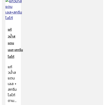
แก้
วน้ำส
แตน
เลส+สกรีน
โลโก้
แก้
วน้ำส
แตน
เลส +
สกรีน
โลโก้
ตาม…