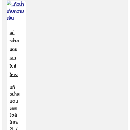
แก้
วน้ำส
แตน
เลส
ไซส์
ใหญ่
แก้
วน้ำส
แตน
เลส
ไซส์
ใหญ่
2L /