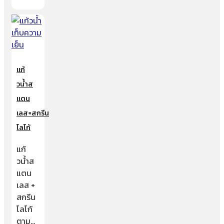
แก้
วน้ำส
แตน
เลส+สกรีน
โลโก้
แก้
วน้ำส
แตน
เลส +
สกรีน
โลโก้
ตาม…