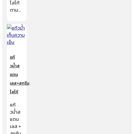
โลโก้
ตาม…
แก้
วน้ำส
แตน
เลส+สกรีน
โลโก้
แก้
วน้ำส
แตน
เลส +
สกรีน