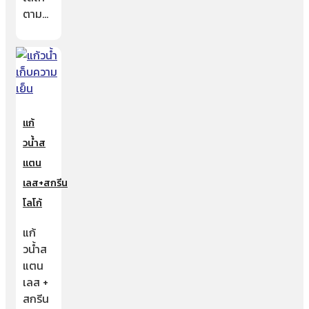
ตาม…
แก้
วน้ำส
แตน
เลส+สกรีน
โลโก้
แก้
วน้ำส
แตน
เลส +
สกรีน