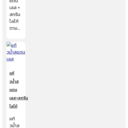
แตน
เลส +
สกรีน
โลโก้
ตาม…
แก้
วน้ำส
แตน
เลส+สกรีน
โลโก้
แก้
วน้ำส