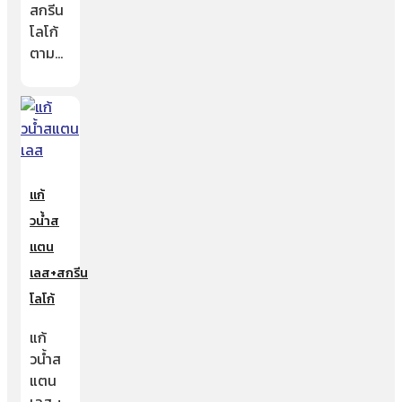
สกรีน
โลโก้
ตาม…
แก้
วน้ำส
แตน
เลส+สกรีน
โลโก้
แก้
วน้ำส
แตน