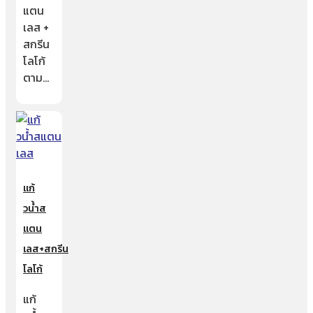
แตน
เลส +
สกรีน
โลโก้
ตาม…
แก้
วน้ำส
แตน
เลส+สกรีน
โลโก้
แก้