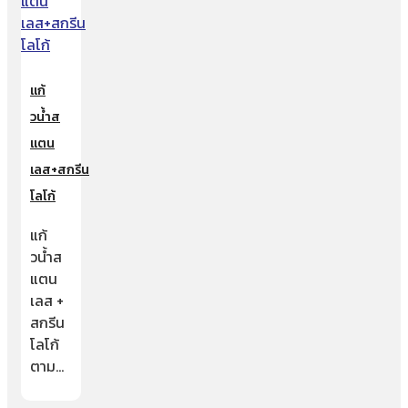
แก้
วน้ำส
แตน
เลส+สกรีน
โลโก้
แก้
วน้ำส
แตน
เลส +
สกรีน
โลโก้
ตาม…