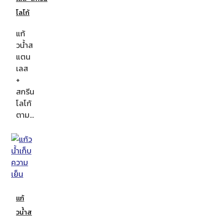
โลโก้
แก้
วน้ำส
แตน
เลส
+
สกรีน
โลโก้
ตาม…
แก้
วน้ำส