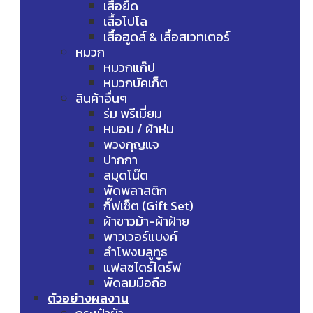
เสื้อยืด
เสื้อโปโล
เสื้อฮูดส์ & เสื้อสเวทเตอร์
หมวก
หมวกแก๊ป
หมวกบัคเก็ต
สินค้าอื่นๆ
ร่ม พรีเมี่ยม
หมอน / ผ้าห่ม
พวงกุญแจ
ปากกา
สมุดโน๊ต
พัดพลาสติก
กิ๊ฟเซ็ต (Gift Set)
ผ้าขาวม้า-ผ้าฝ้าย
พาวเวอร์แบงค์
ลำโพงบลูทูธ
แฟลชไดร์ไดร์ฟ
พัดลมมือถือ
ตัวอย่างผลงาน