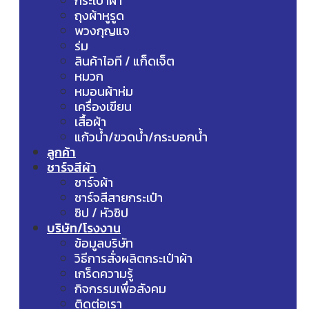
กระเป๋าผ้า
ถุงผ้าหูรูด
พวงกุญแจ
ร่ม
สินค้าไอที / แก็ดเจ็ต
หมวก
หมอนผ้าห่ม
เครื่องเขียน
เสื้อผ้า
แก้วน้ำ/ขวดน้ำ/กระบอกน้ำ
ลูกค้า
ชาร์จสีผ้า
ชาร์จผ้า
ชาร์จสีสายกระเป๋า
ซิป / หัวซิป
บริษัท/โรงงาน
ข้อมูลบริษัท
วิธีการสั่งผลิตกระเป๋าผ้า
เกร็ดความรู้
กิจกรรมเพื่อสังคม
ติดต่อเรา