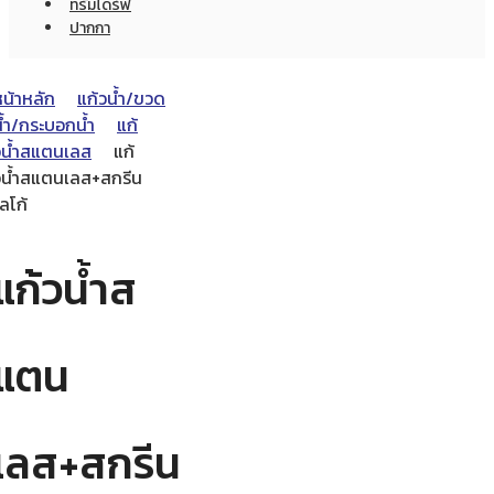
ทรัมไดร์ฟ
ปากกา
หน้าหลัก
แก้วน้ำ/ขวด
น้ำ/กระบอกน้ำ
แก้
วน้ำสแตนเลส
แก้
วน้ำสแตนเลส+สกรีน
ลโก้
แก้วน้ำส
แตน
เลส+สกรีน