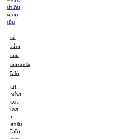
แก้
วน้ำส
แตน
เลส+สกรีน
โลโก้
แก้
วน้ำส
แตน
เลส
+
สกรีน
โลโก้
ตาม…