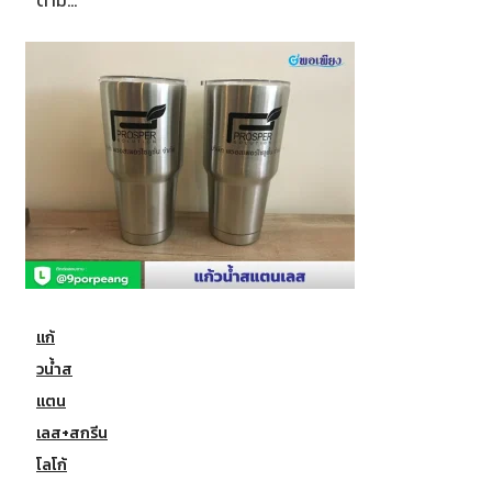
แก้
วน้ำส
แตน
เลส+สกรีน
โลโก้