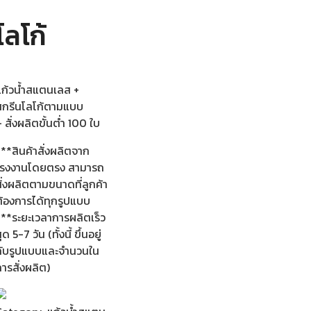
โลโก้
แก้วน้ำสแตนเลส +
สกรีนโลโก้ตามแบบ
 สั่งผลิตขั้นต่ำ 100 ใบ
**สินค้าสั่งผลิตจาก
โรงงานโดยตรง สามารถ
ั่งผลิตตามขนาดที่ลูกค้า
ต้องการได้ทุกรูปแบบ
***ระยะเวลาการผลิตเร็ว
ุด 5-7 วัน (ทั้งนี้ ขึ้นอยู่
กับรูปแบบและจำนวนใน
ารสั่งผลิต)