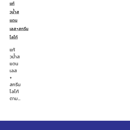
แก้
วน้ำส
แตน
เลส+สกรีน
โลโก้
แก้
วน้ำส
แตน
เลส
+
สกรีน
โลโก้
ตาม…