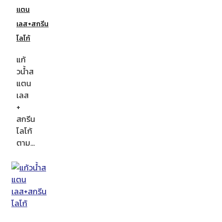
แตน
เลส+สกรีน
โลโก้
แก้
วน้ำส
แตน
เลส
+
สกรีน
โลโก้
ตาม…