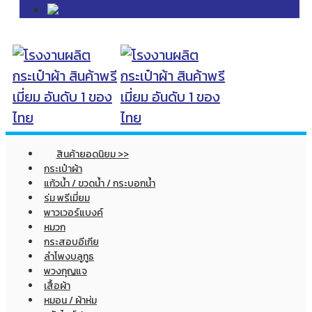
สินค้ายอดนิยม >>
กระเป๋าผ้า
แก้วน้ำ / ขวดน้ำ / กระบอกน้ำ
ร่ม พรีเมี่ยม
พาวเวอร์แบงค์
หมวก
กระสอบอีเกีย
ลำโพงบลูทูธ
พวงกุญแจ
เสื้อผ้า
หมอน / ผ้าห่ม