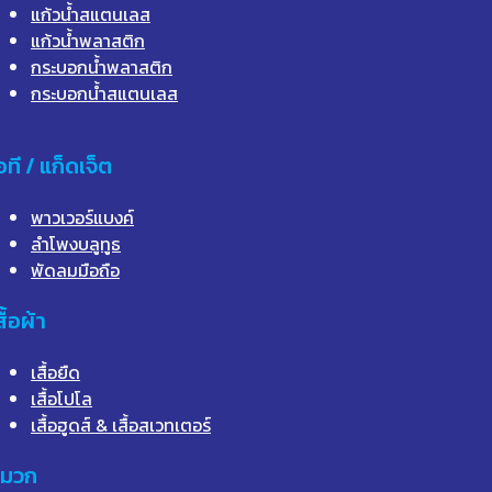
แก้วน้ำสแตนเลส
แก้วน้ำพลาสติก
กระบอกน้ำพลาสติก
กระบอกน้ำสแตนเลส
อที / แก็ดเจ็ต
พาวเวอร์แบงค์
ลำโพงบลูทูธ
พัดลมมือถือ
สื้อผ้า
เสื้อยืด
เสื้อโปโล
เสื้อฮูดส์ & เสื้อสเวทเตอร์
มวก