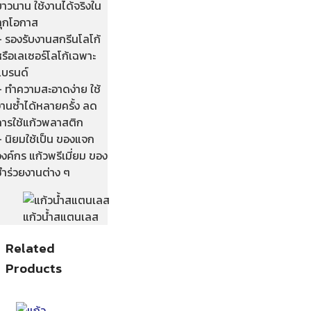
าวนาน ใช้งานได้จริงใน
ทุกโอกาส
– รองรับงานสกรีนโลโก้
รือเลเซอร์โลโก้เฉพาะ
แบรนด์
– ทำความสะอาดง่าย ใช้
านซ้ำได้หลายครั้ง ลด
การใช้แก้วพลาสติก
– นิยมใช้เป็น ของแจก
งค์กร แก้วพรีเมี่ยม ของ
ชำร่วยงานต่าง ๆ
แก้วน้ำสแตนเลส
Related
Products