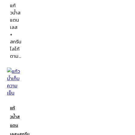
แก้
วน้ำส
แตน
เลส
+
สกรีน
โลโก้
ตาม…
แก้
วน้ำส
แตน
เลส+สกรีน