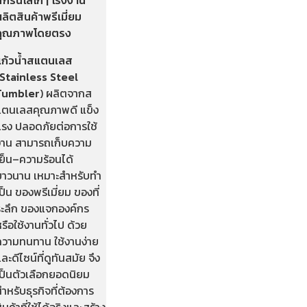
ลิตสินค้าพรีเมี่ยม
คุณภาพโดยตรง
แก้วน้ำสแตนเลส
(Stainless Steel
Tumbler
) ผลิตจากส
แตนเลสคุณภาพดี แข็ง
แรง ปลอดภัยต่อการใช้
งาน สามารถเก็บความ
เย็น–ความร้อนได้
ยาวนาน เหมาะสำหรับทำ
ป็น ของพรีเมี่ยม ของที่
ระลึก ของแจกองค์กร
รือใช้งานทั่วไป ด้วย
ความทนทาน ใช้งานง่าย
ละดีไซน์ที่ดูทันสมัย จึง
เป็นตัวเลือกยอดนิยม
ำหรับธุรกิจที่ต้องการ
ินค้าที่ใช้ได้จริงและสร้าง