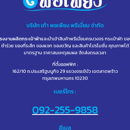
บริษัท
เก้า
พอเพียง พรีเมี่ยม จำกัด
โรงงานผลิตกระเป๋าผ้า
และนำเข้าสินค้าพรีเมี่ยมครบวงจร กระเป๋าผ้า ขอ
ชำร่วย ของที่ระลึก ของแจก ของขวัญ และสินค้าโปรโมชั่น คุณภาพได้
มาตรฐาน ราคาสมเหตุสมผล จัดส่งตรงเวลา
ที่ตั้งออฟฟิศ :
162/10 ถ.ประเสริฐมนูกิจ 29 แขวงจรเข้บัว เขตลาดพร้าว
กรุงเทพมหานคร 10230
เบอร์โทร :
092-255-9858
อีเมล