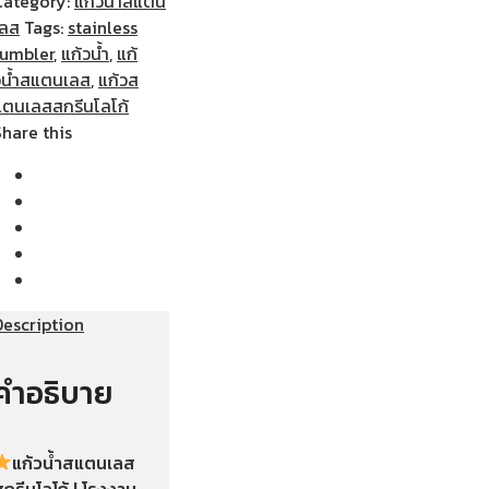
Category:
แก้วน้ำสแตน
เลส
Tags:
stainless
tumbler
,
แก้วน้ำ
,
แก้
วน้ำสแตนเลส
,
แก้วส
แตนเลสสกรีนโลโก้
Share this
Description
คำอธิบาย
แก้วน้ำสแตนเลส
กรีนโลโก้ | โรงงาน