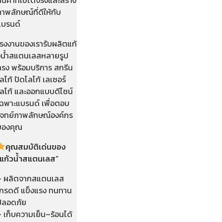
าพลักษณ์ที่ดีให้กับ
แบรนด์
โรงงานของเรารับผลิตแก้
วน้ำสแตนเลสหลายรูป
ทรง พร้อมบริการ สกรีน
ลโก้ ปัดโลโก้ เลเซอร์
โลโก้ และออกแบบดีไซน์
เฉพาะแบรนด์ เพื่อตอบ
โจทย์ภาพลักษณ์องค์กร
ของคุณ
คุณสมบัติเด่นของ
“แก้วน้ำสแตนเลส”
– ผลิตจากสแตนเลส
เกรดดี แข็งแรง ทนทาน
ปลอดภัย
 เก็บความเย็น–ร้อนได้