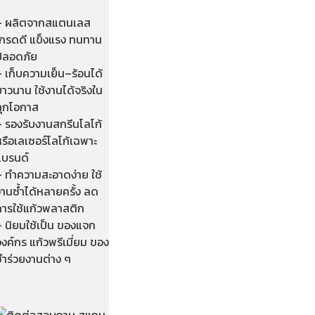
– ผลิตจากสแตนเลส
เกรดดี แข็งแรง ทนทาน
ปลอดภัย
 เก็บความเย็น–ร้อนได้
าวนาน ใช้งานได้จริงใน
ทุกโอกาส
– รองรับงานสกรีนโลโก้
รือเลเซอร์โลโก้เฉพาะ
แบรนด์
– ทำความสะอาดง่าย ใช้
านซ้ำได้หลายครั้ง ลด
การใช้แก้วพลาสติก
– นิยมใช้เป็น ของแจก
งค์กร แก้วพรีเมี่ยม ของ
ชำร่วยงานต่าง ๆ