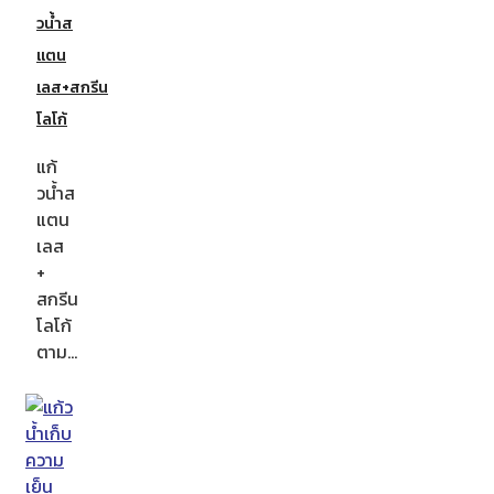
วน้ำส
แตน
เลส+สกรีน
โลโก้
แก้
วน้ำส
แตน
เลส
+
สกรีน
โลโก้
ตาม…