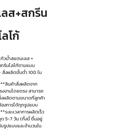
เลส+สกรีน
โลโก้
แก้วน้ำสแตนเลส +
สกรีนโลโก้ตามแบบ
 สั่งผลิตขั้นต่ำ 100 ใบ
**สินค้าสั่งผลิตจาก
โรงงานโดยตรง สามารถ
ั่งผลิตตามขนาดที่ลูกค้า
ต้องการได้ทุกรูปแบบ
***ระยะเวลาการผลิตเร็ว
ุด 5-7 วัน (ทั้งนี้ ขึ้นอยู่
กับรูปแบบและจำนวนใน