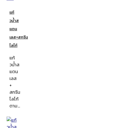
แก้
วน้ำส
แตน
เลส+สกรีน
โลโก้
แก้
วน้ำส
แตน
เลส
+
สกรีน
โลโก้
ตาม…