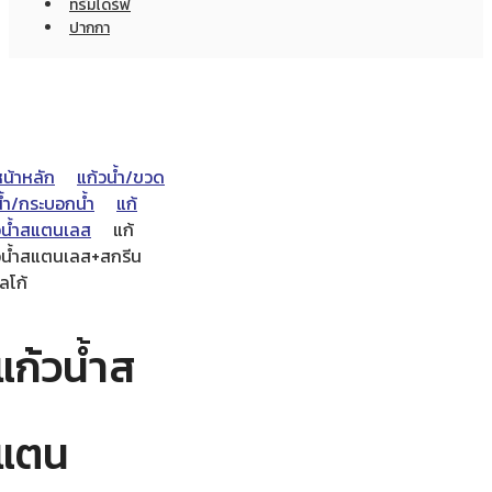
ทรัมไดร์ฟ
ปากกา
หน้าหลัก
แก้วน้ำ/ขวด
น้ำ/กระบอกน้ำ
แก้
วน้ำสแตนเลส
แก้
วน้ำสแตนเลส+สกรีน
ลโก้
แก้วน้ำส
แตน