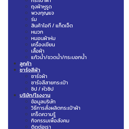
กระเป๋าผ้า
ถุงผ้าหูรูด
พวงกุญแจ
ร่ม
สินค้าไอที / แก็ดเจ็ต
หมวก
หมอนผ้าห่ม
เครื่องเขียน
เสื้อผ้า
แก้วน้ำ/ขวดน้ำ/กระบอกน้ำ
ลูกค้า
ชาร์จสีผ้า
ชาร์จผ้า
ชาร์จสีสายกระเป๋า
ซิป / หัวซิป
บริษัท/โรงงาน
ข้อมูลบริษัท
วิธีการสั่งผลิตกระเป๋าผ้า
เกร็ดความรู้
กิจกรรมเพื่อสังคม
ติดต่อเรา