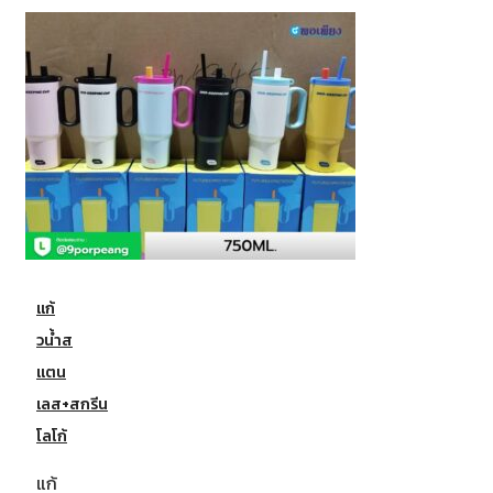
แก้
วน้ำส
แตน
เลส+สกรีน
โลโก้
แก้