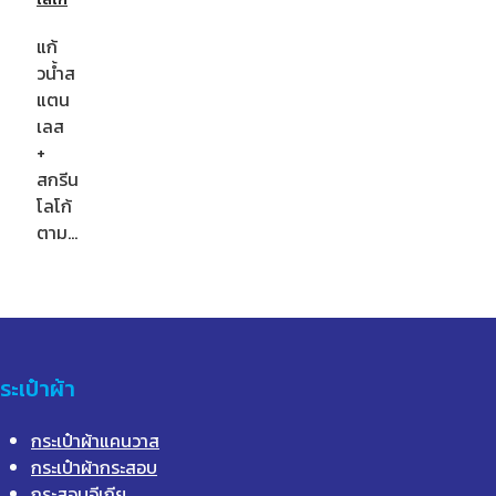
แก้
วน้ำส
แตน
เลส
+
สกรีน
โลโก้
ตาม…
ระเป๋าผ้า
กระเป๋าผ้าแคนวาส
กระเป๋าผ้ากระสอบ
กระสอบอีเกีย