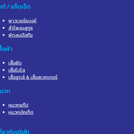
อที / แก็ดเจ็ต
พาวเวอร์แบงค์
ลำโพงบลูทูธ
พัดลมมือถือ
สื้อผ้า
เสื้อยืด
เสื้อโปโล
เสื้อฮูดส์ & เสื้อสเวทเตอร์
มวก
หมวกแก๊ป
หมวกบัคเก็ต
กี่ยวกับบริษัท