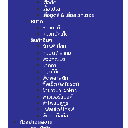
เสื้อยืด
เสื้อโปโล
เสื้อฮูดส์ & เสื้อสเวทเตอร์
หมวก
หมวกแก๊ป
หมวกบัคเก็ต
สินค้าอื่นๆ
ร่ม พรีเมี่ยม
หมอน / ผ้าห่ม
พวงกุญแจ
ปากกา
สมุดโน๊ต
พัดพลาสติก
กิ๊ฟเซ็ต (Gift Set)
ผ้าขาวม้า-ผ้าฝ้าย
พาวเวอร์แบงค์
ลำโพงบลูทูธ
แฟลชไดร์ไดร์ฟ
พัดลมมือถือ
ตัวอย่างผลงาน