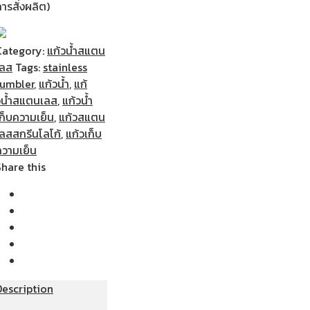
ารสั่งผลิต)
Category:
แก้วน้ำสแตน
เลส
Tags:
stainless
tumbler
,
แก้วน้ำ
,
แก้
วน้ำสแตนเลส
,
แก้วน้ำ
เก็บความเย็น
,
แก้วสแตน
เลสสกรีนโลโก้
,
แก้วเก็บ
ความเย็น
Share this
Description