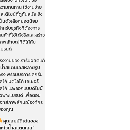
ความทนทาน ใช้งานง่าย
ละดีไซน์ที่ดูทันสมัย จึง
เป็นตัวเลือกยอดนิยม
ำหรับธุรกิจที่ต้องการ
ินค้าที่ใช้ได้จริงและสร้าง
าพลักษณ์ที่ดีให้กับ
แบรนด์
โรงงานของเรารับผลิตแก้
วน้ำสแตนเลสหลายรูป
ทรง พร้อมบริการ สกรีน
ลโก้ ปัดโลโก้ เลเซอร์
โลโก้ และออกแบบดีไซน์
เฉพาะแบรนด์ เพื่อตอบ
โจทย์ภาพลักษณ์องค์กร
ของคุณ
คุณสมบัติเด่นของ
“แก้วน้ำสแตนเลส”