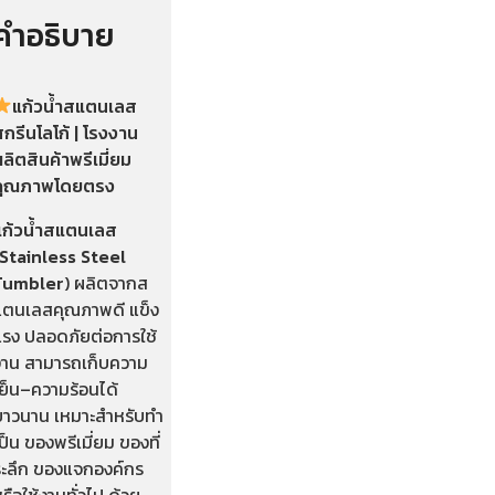
คำอธิบาย
แก้วน้ำสแตนเลส
กรีนโลโก้ | โรงงาน
ลิตสินค้าพรีเมี่ยม
คุณภาพโดยตรง
แก้วน้ำสแตนเลส
(Stainless Steel
Tumbler
) ผลิตจากส
แตนเลสคุณภาพดี แข็ง
แรง ปลอดภัยต่อการใช้
งาน สามารถเก็บความ
เย็น–ความร้อนได้
ยาวนาน เหมาะสำหรับทำ
ป็น ของพรีเมี่ยม ของที่
ระลึก ของแจกองค์กร
รือใช้งานทั่วไป ด้วย