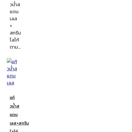
วน้ำส
แตน
เลส
+
สกรีน
โลโก้
ตาม…
แก้
วน้ำส
แตน
เลส+สกรีน
โลโก้