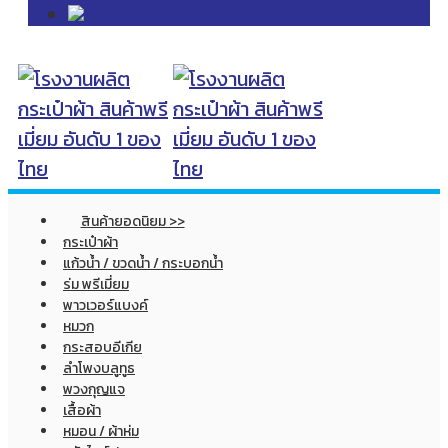
สินค้ายอดนิยม >>
กระเป๋าผ้า
แก้วน้ำ / ขวดน้ำ / กระบอกน้ำ
ร่ม พรีเมี่ยม
พาวเวอร์แบงค์
หมวก
กระสอบอีเกีย
ลำโพงบลูทูธ
พวงกุญแจ
เสื้อผ้า
หมอน / ผ้าห่ม