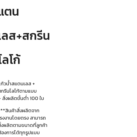
แตน
เลส+สกรีน
โลโก้
แก้วน้ำสแตนเลส +
สกรีนโลโก้ตามแบบ
 สั่งผลิตขั้นต่ำ 100 ใบ
**สินค้าสั่งผลิตจาก
โรงงานโดยตรง สามารถ
ั่งผลิตตามขนาดที่ลูกค้า
ต้องการได้ทุกรูปแบบ