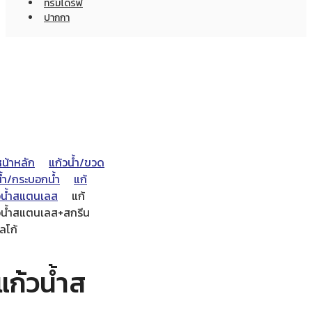
ทรัมไดร์ฟ
ปากกา
หน้าหลัก
แก้วน้ำ/ขวด
น้ำ/กระบอกน้ำ
แก้
วน้ำสแตนเลส
แก้
วน้ำสแตนเลส+สกรีน
ลโก้
แก้วน้ำส