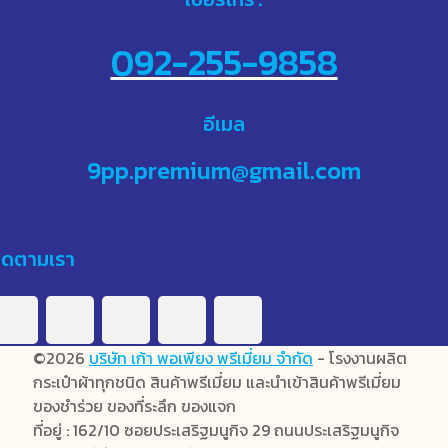
092-255-9858
อีเมล
9pp.premium@gmail.com
ิดตามเรา
©2026
บริษัท เก้า พอเพียง พรีเมี่ยม จำกัด
- โรงงานผลิต
กระเป๋าผ้าทุกชนิด สินค้าพรีเมี่ยม และนำเข้าสินค้าพรีเมี่ยม
ของชำร่วย ของที่ระลึก ของแจก
ที่อยู่ : 162/10 ซอยประเสริฐมนูกิจ 29 ถนนประเสริฐมนูกิจ