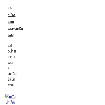
แก้
วน้ำส
แตน
เลส+สกรีน
โลโก้
แก้
วน้ำส
แตน
เลส
+
สกรีน
โลโก้
ตาม…