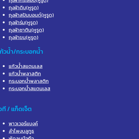
ถุงผ้าดิบ(หูรูด)
ถุงผ้าสปันบอนด์(หูรูด)
ถุงผ้าร่ม(หูรูด)
ถุงผ้าซาติน(หูรูด)
ถุงผ้าขน(หูรูด)
ก้วน้ำ/กระบอกน้ำ
แก้วน้ำสแตนเลส
แก้วน้ำพลาสติก
กระบอกน้ำพลาสติก
กระบอกน้ำสแตนเลส
อที / แก็ดเจ็ต
พาวเวอร์แบงค์
ลำโพงบลูทูธ
พัดลมมือถือ