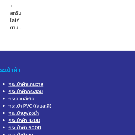
+
สกรีน
โลโก้
ตาม…
ระเป๋าผ้า
กระเป๋าผ้าแคนวาส
กระเป๋าผ้ากระสอบ
กระสอบอีเกีย
กระเป๋า PVC (ใสและสี)
กระเป๋าบุฟองน้ำ
กระเป๋าผ้า 420D
กระเป๋าผ้า 600D
กระเป๋าผ้าขน