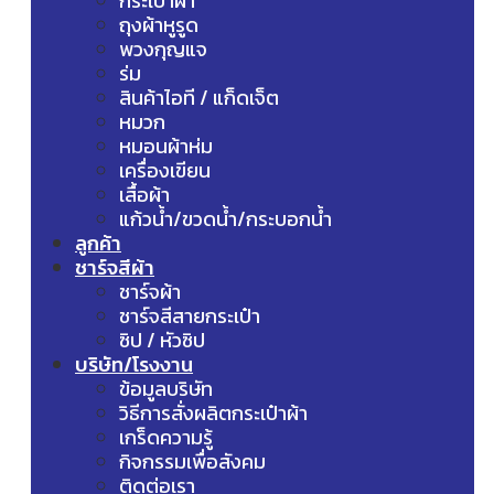
กระเป๋าผ้า
ถุงผ้าหูรูด
พวงกุญแจ
ร่ม
สินค้าไอที / แก็ดเจ็ต
หมวก
หมอนผ้าห่ม
เครื่องเขียน
เสื้อผ้า
แก้วน้ำ/ขวดน้ำ/กระบอกน้ำ
ลูกค้า
ชาร์จสีผ้า
ชาร์จผ้า
ชาร์จสีสายกระเป๋า
ซิป / หัวซิป
บริษัท/โรงงาน
ข้อมูลบริษัท
วิธีการสั่งผลิตกระเป๋าผ้า
เกร็ดความรู้
กิจกรรมเพื่อสังคม
ติดต่อเรา