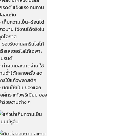
เกรดดี แข็งแรง ทนทาน
ปลอดภัย
 เก็บความเย็น–ร้อนได้
าวนาน ใช้งานได้จริงใน
ทุกโอกาส
– รองรับงานสกรีนโลโก้
รือเลเซอร์โลโก้เฉพาะ
แบรนด์
– ทำความสะอาดง่าย ใช้
านซ้ำได้หลายครั้ง ลด
การใช้แก้วพลาสติก
– นิยมใช้เป็น ของแจก
งค์กร แก้วพรีเมี่ยม ของ
ชำร่วยงานต่าง ๆ