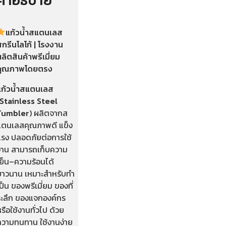
คำอธิบาย
แก้วน้ำสแตนเลส
กรีนโลโก้ | โรงงาน
ลิตสินค้าพรีเมี่ยม
คุณภาพโดยตรง
แก้วน้ำสแตนเลส
(Stainless Steel
Tumbler
) ผลิตจากส
แตนเลสคุณภาพดี แข็ง
แรง ปลอดภัยต่อการใช้
งาน สามารถเก็บความ
เย็น–ความร้อนได้
ยาวนาน เหมาะสำหรับทำ
ป็น ของพรีเมี่ยม ของที่
ระลึก ของแจกองค์กร
รือใช้งานทั่วไป ด้วย
ความทนทาน ใช้งานง่าย