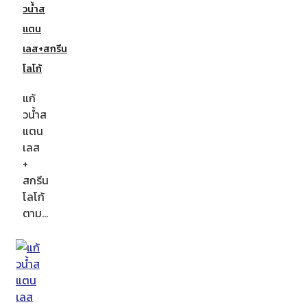
วน้ำส
แตน
เลส+สกรีน
โลโก้
แก้
วน้ำส
แตน
เลส
+
สกรีน
โลโก้
ตาม…