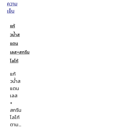
แก้
วน้ำส
แตน
เลส+สกรีน
โลโก้
แก้
วน้ำส
แตน
เลส
+
สกรีน
โลโก้
ตาม…