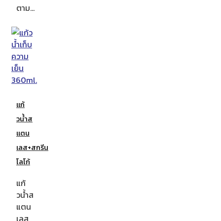
ตาม…
แก้
วน้ำส
แตน
เลส+สกรีน
โลโก้
แก้
วน้ำส
แตน
เลส