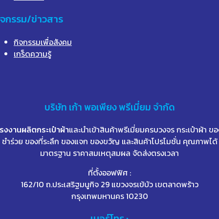
ิจกรรม/ข่าวสาร
กิจกรรมเพื่อสังคม
เกร็ดความรู้
บริษัท
เก้า
พอเพียง พรีเมี่ยม จำกัด
โรงงานผลิตกระเป๋าผ้า
และนำเข้าสินค้าพรีเมี่ยมครบวงจร กระเป๋าผ้า ขอ
ชำร่วย ของที่ระลึก ของแจก ของขวัญ และสินค้าโปรโมชั่น คุณภาพได้
มาตรฐาน ราคาสมเหตุสมผล จัดส่งตรงเวลา
ที่ตั้งออฟฟิศ :
162/10 ถ.ประเสริฐมนูกิจ 29 แขวงจรเข้บัว เขตลาดพร้าว
กรุงเทพมหานคร 10230
เบอร์โทร :