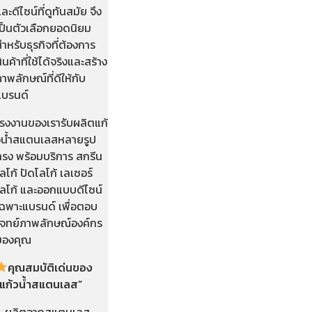
ละดีไซน์ที่ดูทันสมัย จึง
เป็นตัวเลือกยอดนิยม
ำหรับธุรกิจที่ต้องการ
ินค้าที่ใช้ได้จริงและสร้าง
าพลักษณ์ที่ดีให้กับ
แบรนด์
โรงงานของเรารับผลิตแก้
วน้ำสแตนเลสหลายรูป
ทรง พร้อมบริการ สกรีน
ลโก้ ปัดโลโก้ เลเซอร์
โลโก้ และออกแบบดีไซน์
เฉพาะแบรนด์ เพื่อตอบ
โจทย์ภาพลักษณ์องค์กร
ของคุณ
คุณสมบัติเด่นของ
“แก้วน้ำสแตนเลส”
– ผลิตจากสแตนเลส