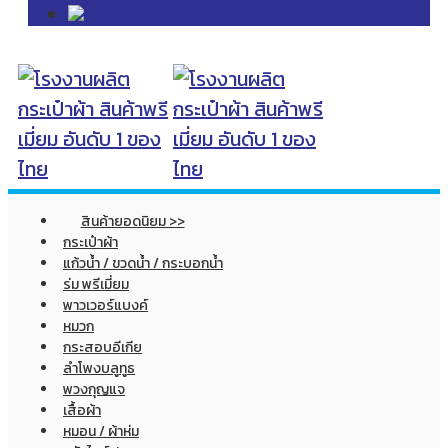
สินค้ายอดนิยม >>
กระเป๋าผ้า
แก้วน้ำ / ขวดน้ำ / กระบอกน้ำ
ร่ม พรีเมี่ยม
พาวเวอร์แบงค์
หมวก
กระสอบอีเกีย
ลำโพงบลูทูธ
พวงกุญแจ
เสื้อผ้า
หมอน / ผ้าห่ม