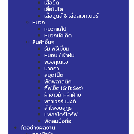
เสื้อยืด
เสื้อโปโล
เสื้อฮูดส์ & เสื้อสเวทเตอร์
หมวก
หมวกแก๊ป
หมวกบัคเก็ต
สินค้าอื่นๆ
ร่ม พรีเมี่ยม
หมอน / ผ้าห่ม
พวงกุญแจ
ปากกา
สมุดโน๊ต
พัดพลาสติก
กิ๊ฟเซ็ต (Gift Set)
ผ้าขาวม้า-ผ้าฝ้าย
พาวเวอร์แบงค์
ลำโพงบลูทูธ
แฟลชไดร์ไดร์ฟ
พัดลมมือถือ
ตัวอย่างผลงาน