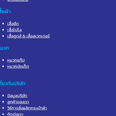
สื้อผ้า
เสื้อยืด
เสื้อโปโล
เสื้อฮูดส์ & เสื้อสเวทเตอร์
มวก
หมวกแก๊ป
หมวกบัคเก็ต
กี่ยวกับบริษัท
ข้อมูลบริษัท
ลูกค้าของเรา
วิธีการสั่งผลิตกระเป๋าผ้า
ติดต่อเรา