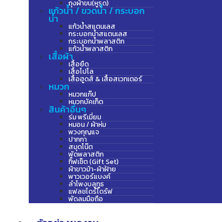
ถุงผ้าขน(หูรูด)
แก้วน้ำ / ขวดน้ำ / กระบอก
น้ำ
แก้วน้ำสแตนเลส
กระบอกน้ำสแตนเลส
กระบอกน้ำพลาสติก
แก้วน้ำพลาสติก
เสื้อผ้า
เสื้อยืด
เสื้อโปโล
เสื้อฮูดส์ & เสื้อสเวทเตอร์
หมวก
หมวกแก๊ป
หมวกบัคเก็ต
สินค้าอื่นๆ
ร่ม พรีเมี่ยม
หมอน / ผ้าห่ม
พวงกุญแจ
ปากกา
สมุดโน๊ต
พัดพลาสติก
กิ๊ฟเซ็ต (Gift Set)
ผ้าขาวม้า-ผ้าฝ้าย
พาวเวอร์แบงค์
ลำโพงบลูทูธ
แฟลชไดร์ไดร์ฟ
พัดลมมือถือ