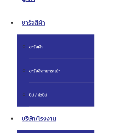
ชาร์จสีผ้า
ชาร์จผ้า
ชาร์จสีสายกระเป๋า
ซิป / หัวซิป
บริษัท/โรงงาน