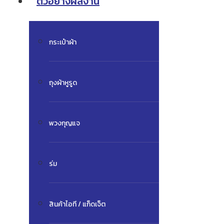
ตัวอย่างผลงาน
กระเป๋าผ้า
ถุงผ้าหูรูด
พวงกุญแจ
ร่ม
สินค้าไอที / แก็ดเจ็ต