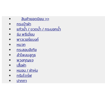
สินค้ายอดนิยม >>
กระเป๋าผ้า
แก้วน้ำ / ขวดน้ำ / กระบอกน้ำ
ร่ม พรีเมี่ยม
พาวเวอร์แบงค์
หมวก
กระสอบอีเกีย
ลำโพงบลูทูธ
พวงกุญแจ
เสื้อผ้า
หมอน / ผ้าห่ม
ทรัมไดร์ฟ
ปากกา