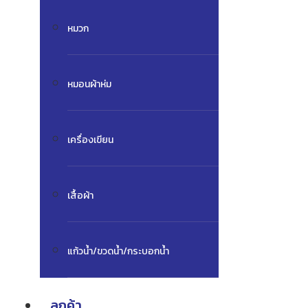
หมวก
หมอนผ้าห่ม
เครื่องเขียน
เสื้อผ้า
แก้วน้ำ/ขวดน้ำ/กระบอกน้ำ
ลูกค้า