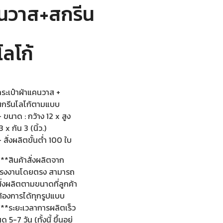
นวาส+สกรีน
โลโก้
กระเป๋าผ้าแคนวาส +
สกรีนโลโก้ตามแบบ
 ขนาด : กว้าง 12 x สูง
3 x ก้น 3 (นิ้ว.)
 สั่งผลิตขั้นต่ำ 100 ใบ
**สินค้าสั่งผลิตจาก
โรงงานโดยตรง สามารถ
ั่งผลิตตามขนาดที่ลูกค้า
ต้องการได้ทุกรูปแบบ
***ระยะเวลาการผลิตเร็ว
ุด 5-7 วัน (ทั้งนี้ ขึ้นอยู่