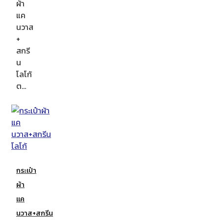
ผ้า
แค
นวาส
+
สกรี
น
โลโก้
ต…
กระเป๋า
ผ้า
แค
นวาส+สกรีน