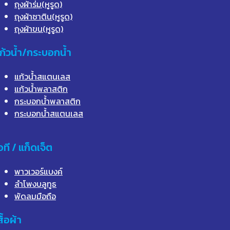
ถุงผ้าร่ม(หูรูด)
ถุงผ้าซาติน(หูรูด)
ถุงผ้าขน(หูรูด)
ก้วน้ำ/กระบอกน้ำ
แก้วน้ำสแตนเลส
แก้วน้ำพลาสติก
กระบอกน้ำพลาสติก
กระบอกน้ำสแตนเลส
อที / แก็ดเจ็ต
พาวเวอร์แบงค์
ลำโพงบลูทูธ
พัดลมมือถือ
สื้อผ้า