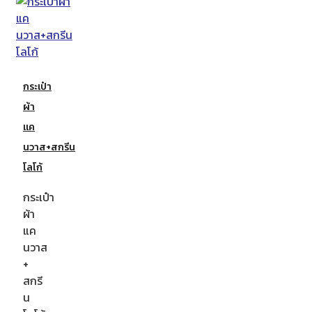
กระเป๋า
ผ้า
แค
นวาส+สกรีน
โลโก้
กระเป๋า
ผ้า
แค
นวาส
+
สกรี
น