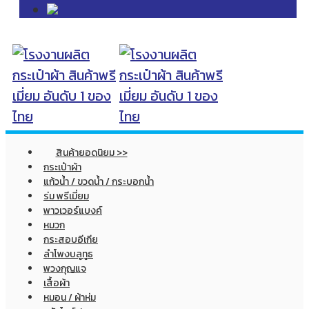
สินค้ายอดนิยม >>
กระเป๋าผ้า
แก้วน้ำ / ขวดน้ำ / กระบอกน้ำ
ร่ม พรีเมี่ยม
พาวเวอร์แบงค์
หมวก
กระสอบอีเกีย
ลำโพงบลูทูธ
พวงกุญแจ
เสื้อผ้า
หมอน / ผ้าห่ม