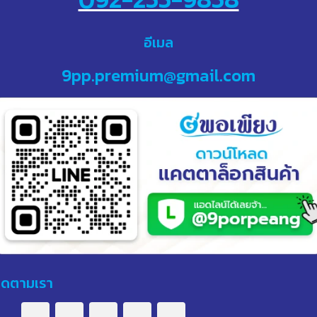
อีเมล
9pp.premium@gmail.com
ิดตามเรา