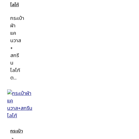
โลโก้
กระเป๋า
ผ้า
แค
นวาส
+
สกรี
น
โลโก้
ต…
กระเป๋า