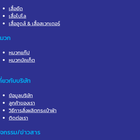
เสื้อยืด
เสื้อโปโล
เสื้อฮูดส์ & เสื้อสเวทเตอร์
มวก
หมวกแก๊ป
หมวกบัคเก็ต
กี่ยวกับบริษัท
ข้อมูลบริษัท
ลูกค้าของเรา
วิธีการสั่งผลิตกระเป๋าผ้า
ติดต่อเรา
ิจกรรม/ข่าวสาร