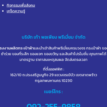
กิจกรรมเพื่อสังคม
เกร็ดความรู้
บริษัท
เก้า
พอเพียง พรีเมี่ยม จำกัด
โรงงานผลิตกระเป๋าผ้า
และนำเข้าสินค้าพรีเมี่ยมครบวงจร กระเป๋าผ้า ขอ
ชำร่วย ของที่ระลึก ของแจก ของขวัญ และสินค้าโปรโมชั่น คุณภาพได้
มาตรฐาน ราคาสมเหตุสมผล จัดส่งตรงเวลา
ที่ตั้งออฟฟิศ :
162/10 ถ.ประเสริฐมนูกิจ 29 แขวงจรเข้บัว เขตลาดพร้าว
กรุงเทพมหานคร 10230
เบอร์โทร :
092-255-9858