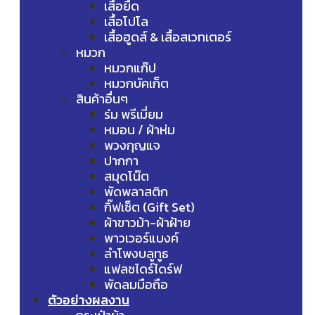
เสื้อยืด
เสื้อโปโล
เสื้อฮูดส์ & เสื้อสเวทเตอร์
หมวก
หมวกแก๊ป
หมวกบัคเก็ต
สินค้าอื่นๆ
ร่ม พรีเมี่ยม
หมอน / ผ้าห่ม
พวงกุญแจ
ปากกา
สมุดโน๊ต
พัดพลาสติก
กิ๊ฟเซ็ต (Gift Set)
ผ้าขาวม้า-ผ้าฝ้าย
พาวเวอร์แบงค์
ลำโพงบลูทูธ
แฟลชไดร์ไดร์ฟ
พัดลมมือถือ
ตัวอย่างผลงาน