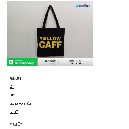
กระเป๋า
ผ้า
แค
นวาส+สกรีน
โลโก้
กระเป๋า