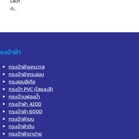
โลโก้
ต…
ระเป๋าผ้า
กระเป๋าผ้าแคนวาส
กระเป๋าผ้ากระสอบ
กระสอบอีเกีย
กระเป๋า PVC (ใสและสี)
กระเป๋าบุฟองน้ำ
กระเป๋าผ้า 420D
กระเป๋าผ้า 600D
กระเป๋าผ้าขน
กระเป๋าผ้าดิบ
กระเป๋าผ้าตาข่าย