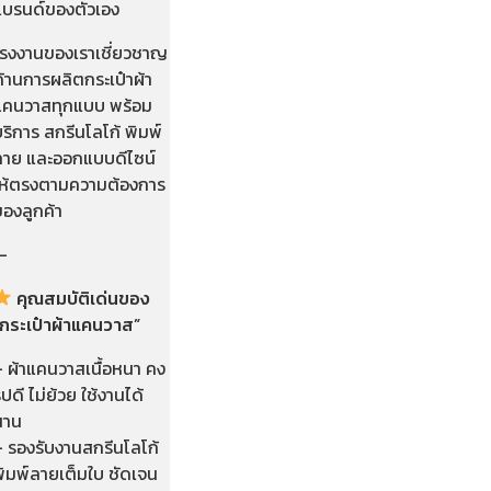
แบรนด์ของตัวเอง
โรงงานของเราเชี่ยวชาญ
้านการผลิตกระเป๋าผ้า
แคนวาสทุกแบบ พร้อม
ริการ สกรีนโลโก้ พิมพ์
ลาย และออกแบบดีไซน์
ให้ตรงตามความต้องการ
ของลูกค้า
—
คุณสมบัติเด่นของ
“กระเป๋าผ้าแคนวาส”
– ผ้าแคนวาสเนื้อหนา คง
ูปดี ไม่ย้วย ใช้งานได้
นาน
– รองรับงานสกรีนโลโก้
พิมพ์ลายเต็มใบ ชัดเจน