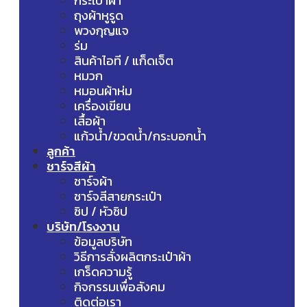
กระเป๋าผ้า
ถุงผ้าหูรูด
พวงกุญแจ
ร่ม
สินค้าไอที / แก็ดเจ็ต
หมวก
หมอนผ้าห่ม
เครื่องเขียน
เสื้อผ้า
แก้วน้ำ/ขวดน้ำ/กระบอกน้ำ
ลูกค้า
ชาร์จสีผ้า
ชาร์จผ้า
ชาร์จสีสายกระเป๋า
ซิป / หัวซิป
บริษัท/โรงงาน
ข้อมูลบริษัท
วิธีการสั่งผลิตกระเป๋าผ้า
เกร็ดความรู้
กิจกรรมเพื่อสังคม
ติดต่อเรา