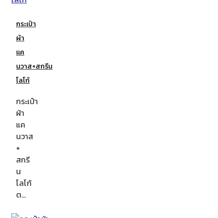
กระเป๋า
ผ้า
แค
นวาส+สกรีน
โลโก้
กระเป๋า
ผ้า
แค
นวาส
+
สกรี
น
โลโก้
ต…