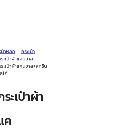
หน้าหลัก
กระเป๋า
กระเป๋าผ้าแคนวาส
กระเป๋าผ้าแคนวาส+สกรีน
ลโก้
กระเป๋าผ้า
แค