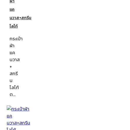
ผ้า
แค
นวาส+สกรีน
โลโก้
กระเป๋า
ผ้า
แค
นวาส
+
สกรี
น
โลโก้
ต…