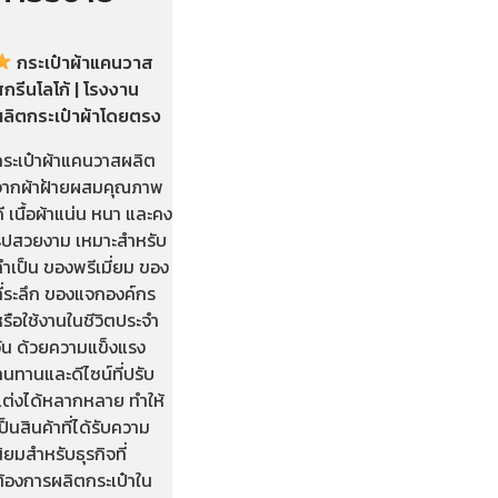
กระเป๋าผ้าแคนวาส
กรีนโลโก้ | โรงงาน
ผลิตกระเป๋าผ้าโดยตรง
กระเป๋าผ้าแคนวาสผลิต
จากผ้าฝ้ายผสมคุณภาพ
ี เนื้อผ้าแน่น หนา และคง
รูปสวยงาม เหมาะสำหรับ
ำเป็น ของพรีเมี่ยม ของ
ี่ระลึก ของแจกองค์กร
รือใช้งานในชีวิตประจำ
วัน ด้วยความแข็งแรง
นทานและดีไซน์ที่ปรับ
แต่งได้หลากหลาย ทำให้
ป็นสินค้าที่ได้รับความ
ิยมสำหรับธุรกิจที่
ต้องการผลิตกระเป๋าใน