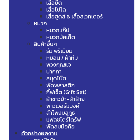
เสื้อยืด
เสื้อโปโล
เสื้อฮูดส์ & เสื้อสเวทเตอร์
หมวก
หมวกแก๊ป
หมวกบัคเก็ต
สินค้าอื่นๆ
ร่ม พรีเมี่ยม
หมอน / ผ้าห่ม
พวงกุญแจ
ปากกา
สมุดโน๊ต
พัดพลาสติก
กิ๊ฟเซ็ต (Gift Set)
ผ้าขาวม้า-ผ้าฝ้าย
พาวเวอร์แบงค์
ลำโพงบลูทูธ
แฟลชไดร์ไดร์ฟ
พัดลมมือถือ
ตัวอย่างผลงาน