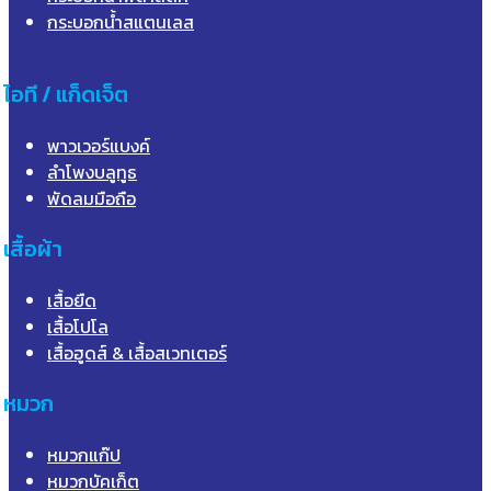
กระบอกน้ำสแตนเลส
ไอที / แก็ดเจ็ต
พาวเวอร์แบงค์
ลำโพงบลูทูธ
พัดลมมือถือ
เสื้อผ้า
เสื้อยืด
เสื้อโปโล
เสื้อฮูดส์ & เสื้อสเวทเตอร์
หมวก
หมวกแก๊ป
หมวกบัคเก็ต