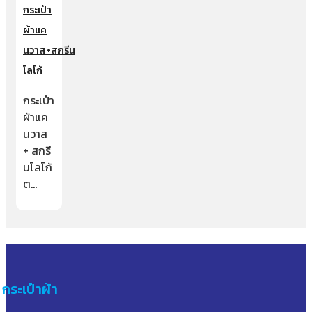
กระเป๋า
ผ้าแค
นวาส+สกรีน
โลโก้
กระเป๋า
ผ้าแค
นวาส
+ สกรี
นโลโก้
ต…
กระเป๋าผ้า