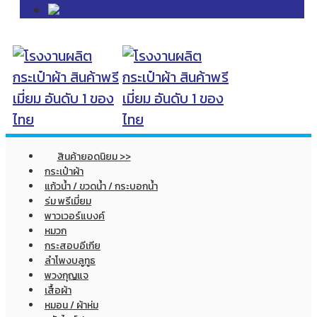
สินค้ายอดนิยม >>
กระเป๋าผ้า
แก้วน้ำ / ขวดน้ำ / กระบอกน้ำ
ร่ม พรีเมี่ยม
พาวเวอร์แบงค์
หมวก
กระสอบอีเกีย
ลำโพงบลูทูธ
พวงกุญแจ
เสื้อผ้า
หมอน / ผ้าห่ม