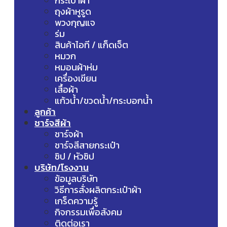
กระเป๋าผ้า
ถุงผ้าหูรูด
พวงกุญแจ
ร่ม
สินค้าไอที / แก็ดเจ็ต
หมวก
หมอนผ้าห่ม
เครื่องเขียน
เสื้อผ้า
แก้วน้ำ/ขวดน้ำ/กระบอกน้ำ
ลูกค้า
ชาร์จสีผ้า
ชาร์จผ้า
ชาร์จสีสายกระเป๋า
ซิป / หัวซิป
บริษัท/โรงงาน
ข้อมูลบริษัท
วิธีการสั่งผลิตกระเป๋าผ้า
เกร็ดความรู้
กิจกรรมเพื่อสังคม
ติดต่อเรา