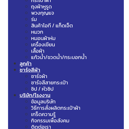
กระเป๋าผ้า
ถุงผ้าหูรูด
พวงกุญแจ
ร่ม
สินค้าไอที / แก็ดเจ็ต
หมวก
หมอนผ้าห่ม
เครื่องเขียน
เสื้อผ้า
แก้วน้ำ/ขวดน้ำ/กระบอกน้ำ
ลูกค้า
ชาร์จสีผ้า
ชาร์จผ้า
ชาร์จสีสายกระเป๋า
ซิป / หัวซิป
บริษัท/โรงงาน
ข้อมูลบริษัท
วิธีการสั่งผลิตกระเป๋าผ้า
เกร็ดความรู้
กิจกรรมเพื่อสังคม
ติดต่อเรา