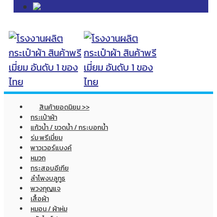
สินค้ายอดนิยม >>
กระเป๋าผ้า
แก้วน้ำ / ขวดน้ำ / กระบอกน้ำ
ร่ม พรีเมี่ยม
พาวเวอร์แบงค์
หมวก
กระสอบอีเกีย
ลำโพงบลูทูธ
พวงกุญแจ
เสื้อผ้า
หมอน / ผ้าห่ม