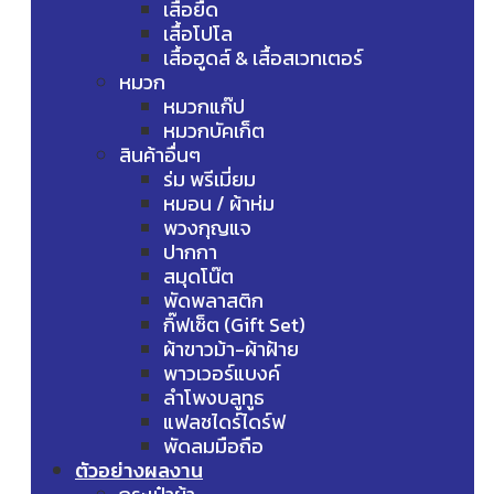
เสื้อยืด
เสื้อโปโล
เสื้อฮูดส์ & เสื้อสเวทเตอร์
หมวก
หมวกแก๊ป
หมวกบัคเก็ต
สินค้าอื่นๆ
ร่ม พรีเมี่ยม
หมอน / ผ้าห่ม
พวงกุญแจ
ปากกา
สมุดโน๊ต
พัดพลาสติก
กิ๊ฟเซ็ต (Gift Set)
ผ้าขาวม้า-ผ้าฝ้าย
พาวเวอร์แบงค์
ลำโพงบลูทูธ
แฟลชไดร์ไดร์ฟ
พัดลมมือถือ
ตัวอย่างผลงาน