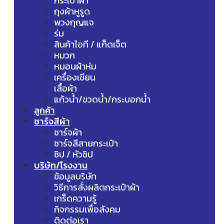
กระเป๋าผ้า
ถุงผ้าหูรูด
พวงกุญแจ
ร่ม
สินค้าไอที / แก็ดเจ็ต
หมวก
หมอนผ้าห่ม
เครื่องเขียน
เสื้อผ้า
แก้วน้ำ/ขวดน้ำ/กระบอกน้ำ
ลูกค้า
ชาร์จสีผ้า
ชาร์จผ้า
ชาร์จสีสายกระเป๋า
ซิป / หัวซิป
บริษัท/โรงงาน
ข้อมูลบริษัท
วิธีการสั่งผลิตกระเป๋าผ้า
เกร็ดความรู้
กิจกรรมเพื่อสังคม
ติดต่อเรา