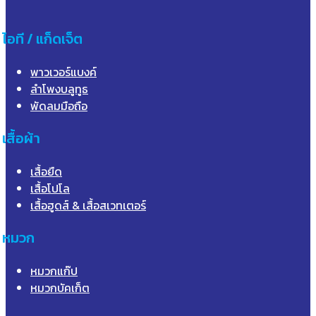
ไอที / แก็ดเจ็ต
พาวเวอร์แบงค์
ลำโพงบลูทูธ
พัดลมมือถือ
เสื้อผ้า
เสื้อยืด
เสื้อโปโล
เสื้อฮูดส์ & เสื้อสเวทเตอร์
หมวก
หมวกแก๊ป
หมวกบัคเก็ต