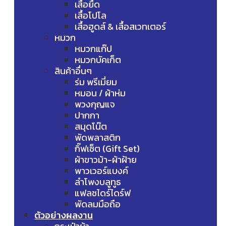
เสื้อยืด
เสื้อโปโล
เสื้อฮูดส์ & เสื้อสเวทเตอร์
หมวก
หมวกแก๊ป
หมวกบัคเก็ต
สินค้าอื่นๆ
ร่ม พรีเมี่ยม
หมอน / ผ้าห่ม
พวงกุญแจ
ปากกา
สมุดโน๊ต
พัดพลาสติก
กิ๊ฟเซ็ต (Gift Set)
ผ้าขาวม้า-ผ้าฝ้าย
พาวเวอร์แบงค์
ลำโพงบลูทูธ
แฟลชไดร์ไดร์ฟ
พัดลมมือถือ
ตัวอย่างผลงาน