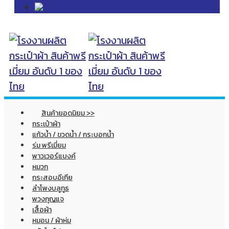
สินค้ายอดนิยม >>
กระเป๋าผ้า
แก้วน้ำ / ขวดน้ำ / กระบอกน้ำ
ร่ม พรีเมี่ยม
พาวเวอร์แบงค์
หมวก
กระสอบอีเกีย
ลำโพงบลูทูธ
พวงกุญแจ
เสื้อผ้า
หมอน / ผ้าห่ม