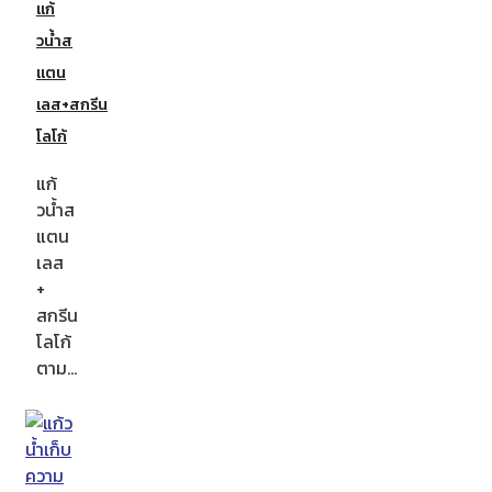
แก้
วน้ำส
แตน
เลส+สกรีน
โลโก้
แก้
วน้ำส
แตน
เลส
+
สกรีน
โลโก้
ตาม…