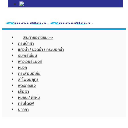
สินค้ายอดนิยม >>
กระเป๋าผ้า
แก้วน้ำ / ขวดน้ำ / กระบอกน้ำ
ร่ม พรีเมี่ยม
พาวเวอร์แบงค์
หมวก
กระสอบอีเกีย
ลำโพงบลูทูธ
พวงกุญแจ
เสื้อผ้า
หมอน / ผ้าห่ม
ทรัมไดร์ฟ
ปากกา