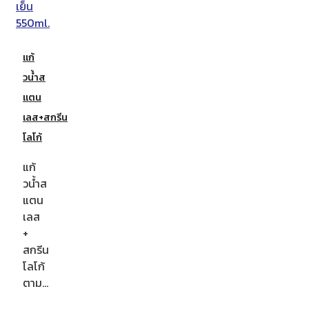
แก้
วน้ำส
แตน
เลส+สกรีน
โลโก้
แก้
วน้ำส
แตน
เลส
+
สกรีน
โลโก้
ตาม…