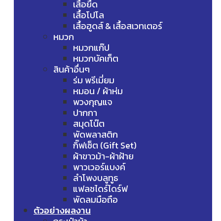
เสื้อยืด
เสื้อโปโล
เสื้อฮูดส์ & เสื้อสเวทเตอร์
หมวก
หมวกแก๊ป
หมวกบัคเก็ต
สินค้าอื่นๆ
ร่ม พรีเมี่ยม
หมอน / ผ้าห่ม
พวงกุญแจ
ปากกา
สมุดโน๊ต
พัดพลาสติก
กิ๊ฟเซ็ต (Gift Set)
ผ้าขาวม้า-ผ้าฝ้าย
พาวเวอร์แบงค์
ลำโพงบลูทูธ
แฟลชไดร์ไดร์ฟ
พัดลมมือถือ
ตัวอย่างผลงาน