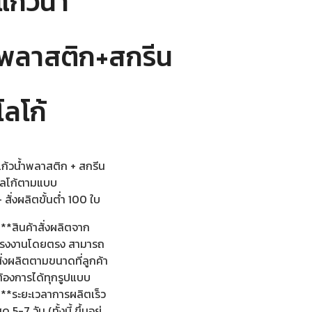
แก้วน้ำ
พลาสติก+สกรีน
โลโก้
แก้วน้ำพลาสติก + สกรีน
โลโก้ตามแบบ
 สั่งผลิตขั้นต่ำ 100 ใบ
**สินค้าสั่งผลิตจาก
โรงงานโดยตรง สามารถ
ั่งผลิตตามขนาดที่ลูกค้า
ต้องการได้ทุกรูปแบบ
***ระยะเวลาการผลิตเร็ว
ุด 5-7 วัน (ทั้งนี้ ขึ้นอยู่