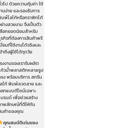
ั่วไป ด้วยความคุ้มค่า ใช้
งานง่าย และรองรับการ
ิมพ์โลโก้หรือกราฟิกได้
ย่างสวยงาม จึงเป็นตัว
เลือกยอดนิยมสำหรับ
ุรกิจที่ต้องการสินค้าพรี
มี่ยมที่ใช้งานได้จริงและ
ข้าถึงผู้ใช้ได้ทุกวัย
โรงงานของเรารับผลิต
แก้วน้ำพลาสติกหลายรูป
ทรง พร้อมบริการ สกรีน
โลโก้ พิมพ์ลวดลาย และ
ออกแบบดีไซน์เฉพาะ
บรนด์ เพื่อช่วยสร้าง
าพลักษณ์ที่ดีให้กับ
สินค้าของคุณ
คุณสมบัติเด่นของ