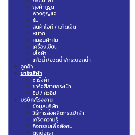
กระเป๋าผ้า
ถุงผ้าหูรูด
พวงกุญแจ
ร่ม
สินค้าไอที / แก็ดเจ็ต
หมวก
หมอนผ้าห่ม
เครื่องเขียน
เสื้อผ้า
แก้วน้ำ/ขวดน้ำ/กระบอกน้ำ
ลูกค้า
ชาร์จสีผ้า
ชาร์จผ้า
ชาร์จสีสายกระเป๋า
ซิป / หัวซิป
บริษัท/โรงงาน
ข้อมูลบริษัท
วิธีการสั่งผลิตกระเป๋าผ้า
เกร็ดความรู้
กิจกรรมเพื่อสังคม
ติดต่อเรา