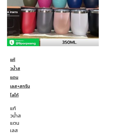
แก้
วน้ำส
แตน
เลส+สกรีน
โลโก้
แก้
วน้ำส
แตน
เลส