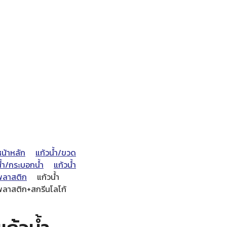
หน้าหลัก
แก้วน้ำ/ขวด
น้ำ/กระบอกน้ำ
แก้วน้ำ
พลาสติก
แก้วน้ำ
พลาสติก+สกรีนโลโก้