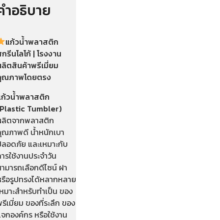
คำอธิบาย
แก้วน้ำพลาสติก
กรีนโลโก้ | โรงงาน
ลิตสินค้าพรีเมี่ยม
คุณภาพโดยตรง
แก้วน้ำพลาสติก
(Plastic Tumbler)
ผลิตจากพลาสติก
คุณภาพดี น้ำหนักเบา
ปลอดภัย และเหมาะกับ
การใช้งานประจำวัน
สามารถเลือกดีไซน์ ฝา
หรือรูปทรงได้หลากหลาย
เหมาะสำหรับทำเป็น ของ
รีเมี่ยม ของที่ระลึก ของ
แจกองค์กร หรือใช้งาน