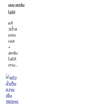
เลส+สกรีน
โลโก้
แก้
วน้ำส
แตน
เลส
+
สกรีน
โลโก้
ตาม…