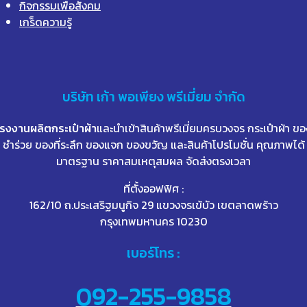
กิจกรรมเพื่อสังคม
เกร็ดความรู้
บริษัท
เก้า
พอเพียง พรีเมี่ยม จำกัด
โรงงานผลิตกระเป๋าผ้า
และนำเข้าสินค้าพรีเมี่ยมครบวงจร กระเป๋าผ้า ขอ
ชำร่วย ของที่ระลึก ของแจก ของขวัญ และสินค้าโปรโมชั่น คุณภาพได้
มาตรฐาน ราคาสมเหตุสมผล จัดส่งตรงเวลา
ที่ตั้งออฟฟิศ :
162/10 ถ.ประเสริฐมนูกิจ 29 แขวงจรเข้บัว เขตลาดพร้าว
กรุงเทพมหานคร 10230
เบอร์โทร :
092-255-9858