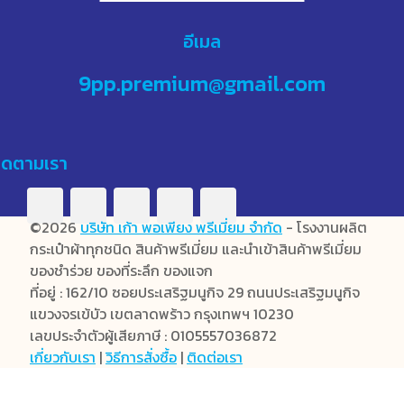
อีเมล
9pp.premium@gmail.com
ิดตามเรา
©2026
บริษัท เก้า พอเพียง พรีเมี่ยม จำกัด
- โรงงานผลิต
กระเป๋าผ้าทุกชนิด สินค้าพรีเมี่ยม และนำเข้าสินค้าพรีเมี่ยม
ของชำร่วย ของที่ระลึก ของแจก
ที่อยู่ : 162/10 ซอยประเสริฐมนูกิจ 29 ถนนประเสริฐมนูกิจ
แขวงจรเข้บัว เขตลาดพร้าว กรุงเทพฯ 10230
เลขประจำตัวผู้เสียภาษี : 0105557036872
เกี่ยวกับเรา
|
วิธีการสั่งซื้อ
|
ติดต่อเรา