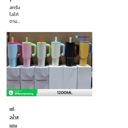
+
สกรีน
โลโก้
ตาม…
แก้
วน้ำส
แตน