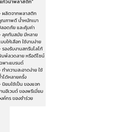
“แก้วน้ำพลาสติก”
– ผลิตจากพลาสติก
คุณภาพดี น้ำหนักเบา
ลอดภัย และคุ้มค่า
– ลุคทันสมัย มีหลาย
บบให้เลือก ใช้งานง่าย
– รองรับงานสกรีนโลโก้
พิมพ์ลวดลาย หรือดีไซน์
เฉพาะแบรนด์
– ทำความสะอาดง่าย ใช้
้ำได้หลายครั้ง
– นิยมใช้เป็น ของแจก
านอีเวนต์ ของพรีเมี่ยม
องค์กร ของชำร่วย