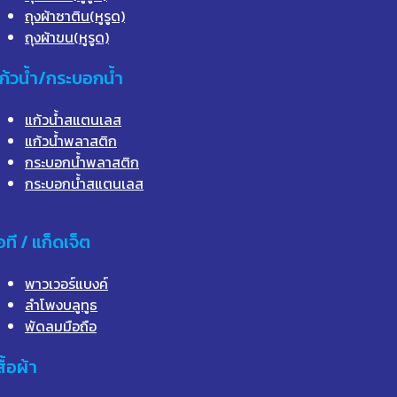
ถุงผ้าซาติน(หูรูด)
ถุงผ้าขน(หูรูด)
ก้วน้ำ/กระบอกน้ำ
แก้วน้ำสแตนเลส
แก้วน้ำพลาสติก
กระบอกน้ำพลาสติก
กระบอกน้ำสแตนเลส
อที / แก็ดเจ็ต
พาวเวอร์แบงค์
ลำโพงบลูทูธ
พัดลมมือถือ
สื้อผ้า