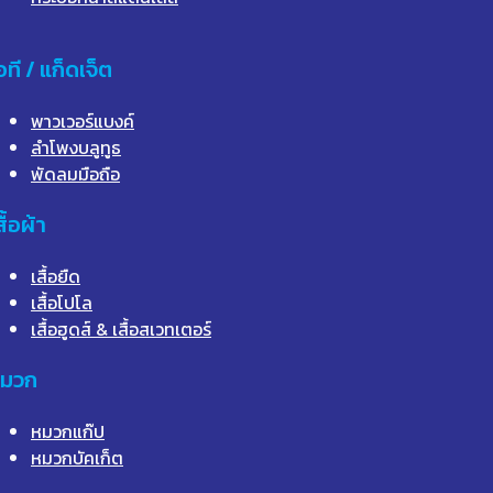
อที / แก็ดเจ็ต
พาวเวอร์แบงค์
ลำโพงบลูทูธ
พัดลมมือถือ
สื้อผ้า
เสื้อยืด
เสื้อโปโล
เสื้อฮูดส์ & เสื้อสเวทเตอร์
มวก
หมวกแก๊ป
หมวกบัคเก็ต