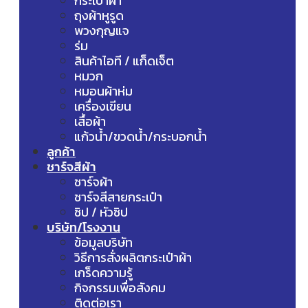
กระเป๋าผ้า
ถุงผ้าหูรูด
พวงกุญแจ
ร่ม
สินค้าไอที / แก็ดเจ็ต
หมวก
หมอนผ้าห่ม
เครื่องเขียน
เสื้อผ้า
แก้วน้ำ/ขวดน้ำ/กระบอกน้ำ
ลูกค้า
ชาร์จสีผ้า
ชาร์จผ้า
ชาร์จสีสายกระเป๋า
ซิป / หัวซิป
บริษัท/โรงงาน
ข้อมูลบริษัท
วิธีการสั่งผลิตกระเป๋าผ้า
เกร็ดความรู้
กิจกรรมเพื่อสังคม
ติดต่อเรา