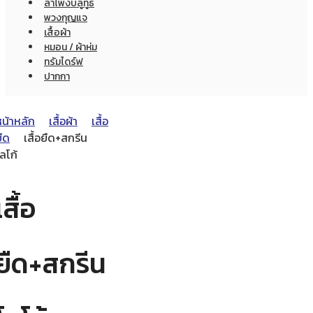
ลำโพงบลูทูธ
พวงกุญแจ
เสื้อผ้า
หมอน / ผ้าห่ม
ทรัมไดร์ฟ
ปากกา
หน้าหลัก
เสื้อผ้า
เสื้อ
ืด
เสื้อยืด+สกรีน
ลโก้
เสื้อ
ยืด+สกรีน