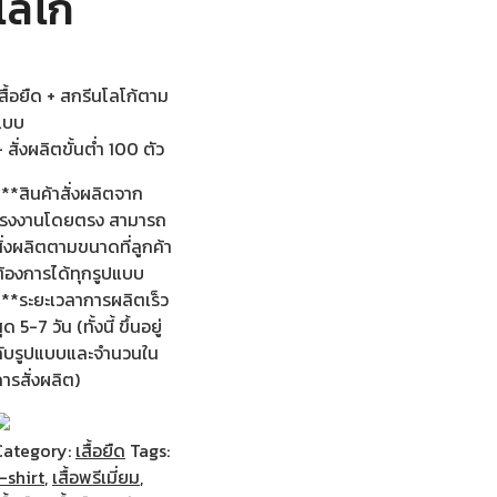
โลโก้
สื้อยืด + สกรีนโลโก้ตาม
แบบ
 สั่งผลิตขั้นต่ำ 100 ตัว
**สินค้าสั่งผลิตจาก
โรงงานโดยตรง สามารถ
ั่งผลิตตามขนาดที่ลูกค้า
ต้องการได้ทุกรูปแบบ
***ระยะเวลาการผลิตเร็ว
ุด 5-7 วัน (ทั้งนี้ ขึ้นอยู่
กับรูปแบบและจำนวนใน
ารสั่งผลิต)
Category:
เสื้อยืด
Tags:
-shirt
,
เสื้อพรีเมี่ยม
,