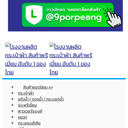
สินค้ายอดนิยม >>
กระเป๋าผ้า
แก้วน้ำ / ขวดน้ำ / กระบอกน้ำ
ร่ม พรีเมี่ยม
พาวเวอร์แบงค์
หมวก
กระสอบอีเกีย