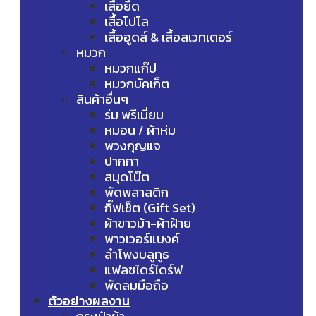
เสื้อยืด
เสื้อโปโล
เสื้อฮูดส์ & เสื้อสเวทเตอร์
หมวก
หมวกแก๊ป
หมวกบัคเก็ต
สินค้าอื่นๆ
ร่ม พรีเมี่ยม
หมอน / ผ้าห่ม
พวงกุญแจ
ปากกา
สมุดโน๊ต
พัดพลาสติก
กิ๊ฟเซ็ต (Gift Set)
ผ้าขาวม้า-ผ้าฝ้าย
พาวเวอร์แบงค์
ลำโพงบลูทูธ
แฟลชไดร์ไดร์ฟ
พัดลมมือถือ
ตัวอย่างผลงาน