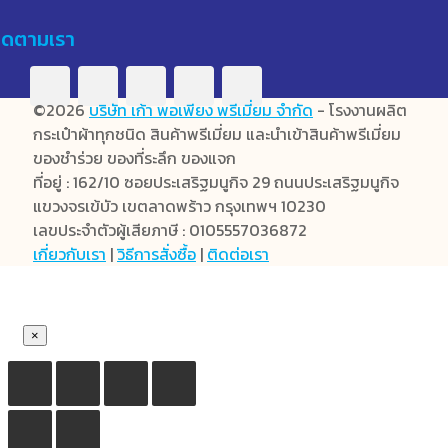
ิดตามเรา
©2026
บริษัท เก้า พอเพียง พรีเมี่ยม จำกัด
- โรงงานผลิต
กระเป๋าผ้าทุกชนิด สินค้าพรีเมี่ยม และนำเข้าสินค้าพรีเมี่ยม
ของชำร่วย ของที่ระลึก ของแจก
ที่อยู่ : 162/10 ซอยประเสริฐมนูกิจ 29 ถนนประเสริฐมนูกิจ
แขวงจรเข้บัว เขตลาดพร้าว กรุงเทพฯ 10230
เลขประจำตัวผู้เสียภาษี : 0105557036872
เกี่ยวกับเรา
|
วิธีการสั่งซื้อ
|
ติดต่อเรา
×