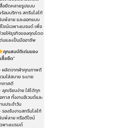
เสื้อยืดหลายรูปแบบ
พร้อมบริการ สกรีนโลโก้
พิมพ์ลาย และออกแบบ
ีไซน์เฉพาะแบรนด์ เพื่อ
ช่วยให้ธุรกิจของคุณโดด
ด่นและเป็นมืออาชีพ
คุณสมบัติเด่นของ
เสื้อยืด”
– ผลิตจากผ้าคุณภาพดี
สวมใส่สบาย ระบาย
อากาศดี
 ลุคเรียบง่าย ใส่ได้ทุก
อกาส ทั้งงานอีเวนต์และ
งานประจำวัน
– รองรับงานสกรีนโลโก้
ิมพ์ลาย หรือดีไซน์
เฉพาะแบรนด์