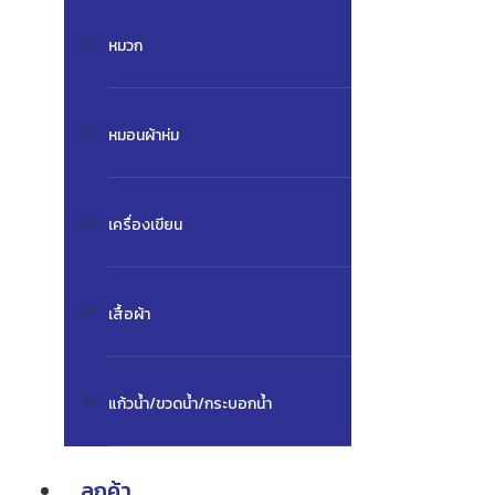
หมวก
หมอนผ้าห่ม
เครื่องเขียน
เสื้อผ้า
แก้วน้ำ/ขวดน้ำ/กระบอกน้ำ
ลูกค้า