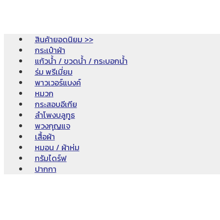
สินค้ายอดนิยม >>
กระเป๋าผ้า
แก้วน้ำ / ขวดน้ำ / กระบอกน้ำ
ร่ม พรีเมี่ยม
พาวเวอร์แบงค์
หมวก
กระสอบอีเกีย
ลำโพงบลูทูธ
พวงกุญแจ
เสื้อผ้า
หมอน / ผ้าห่ม
ทรัมไดร์ฟ
ปากกา