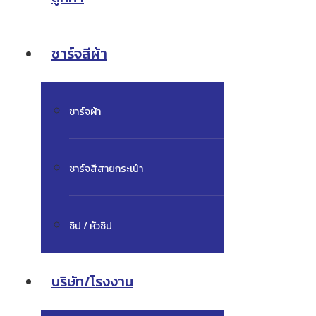
ชาร์จสีผ้า
ชาร์จผ้า
ชาร์จสีสายกระเป๋า
ซิป / หัวซิป
บริษัท/โรงงาน