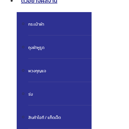
ตัวอย่างผลงาน
กระเป๋าผ้า
ถุงผ้าหูรูด
พวงกุญแจ
ร่ม
สินค้าไอที / แก็ดเจ็ต