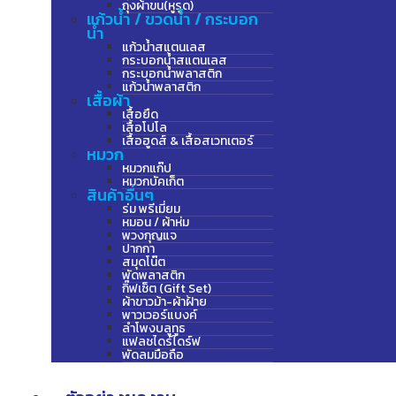
ถุงผ้าขน(หูรูด)
แก้วน้ำ / ขวดน้ำ / กระบอก
น้ำ
แก้วน้ำสแตนเลส
กระบอกน้ำสแตนเลส
กระบอกน้ำพลาสติก
แก้วน้ำพลาสติก
เสื้อผ้า
เสื้อยืด
เสื้อโปโล
เสื้อฮูดส์ & เสื้อสเวทเตอร์
หมวก
หมวกแก๊ป
หมวกบัคเก็ต
สินค้าอื่นๆ
ร่ม พรีเมี่ยม
หมอน / ผ้าห่ม
พวงกุญแจ
ปากกา
สมุดโน๊ต
พัดพลาสติก
กิ๊ฟเซ็ต (Gift Set)
ผ้าขาวม้า-ผ้าฝ้าย
พาวเวอร์แบงค์
ลำโพงบลูทูธ
แฟลชไดร์ไดร์ฟ
พัดลมมือถือ