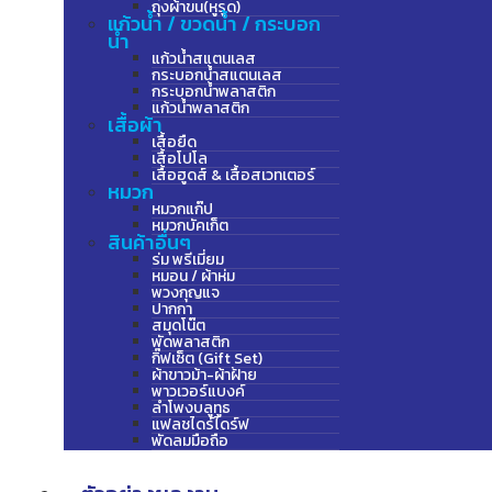
ถุงผ้าขน(หูรูด)
แก้วน้ำ / ขวดน้ำ / กระบอก
น้ำ
แก้วน้ำสแตนเลส
กระบอกน้ำสแตนเลส
กระบอกน้ำพลาสติก
แก้วน้ำพลาสติก
เสื้อผ้า
เสื้อยืด
เสื้อโปโล
เสื้อฮูดส์ & เสื้อสเวทเตอร์
หมวก
หมวกแก๊ป
หมวกบัคเก็ต
สินค้าอื่นๆ
ร่ม พรีเมี่ยม
หมอน / ผ้าห่ม
พวงกุญแจ
ปากกา
สมุดโน๊ต
พัดพลาสติก
กิ๊ฟเซ็ต (Gift Set)
ผ้าขาวม้า-ผ้าฝ้าย
พาวเวอร์แบงค์
ลำโพงบลูทูธ
แฟลชไดร์ไดร์ฟ
พัดลมมือถือ