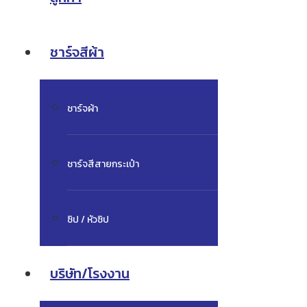
ชาร์จสีผ้า
ชาร์จผ้า
ชาร์จสีสายกระเป๋า
ซิป / หัวซิป
บริษัท/โรงงาน