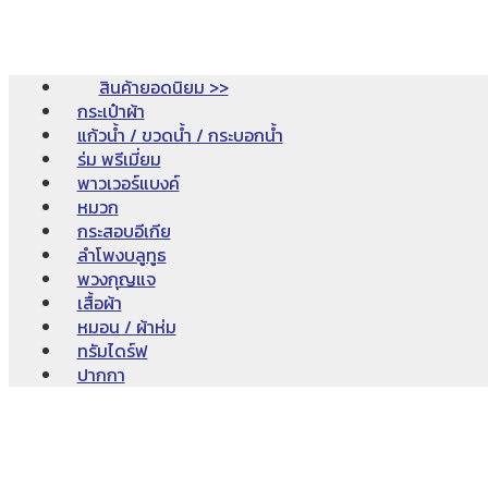
สินค้ายอดนิยม >>
กระเป๋าผ้า
แก้วน้ำ / ขวดน้ำ / กระบอกน้ำ
ร่ม พรีเมี่ยม
พาวเวอร์แบงค์
หมวก
กระสอบอีเกีย
ลำโพงบลูทูธ
พวงกุญแจ
เสื้อผ้า
หมอน / ผ้าห่ม
ทรัมไดร์ฟ
ปากกา