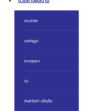
ตัวอย่างผลงาน
กระเป๋าผ้า
ถุงผ้าหูรูด
พวงกุญแจ
ร่ม
สินค้าไอที / แก็ดเจ็ต