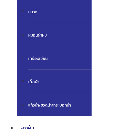
หมวก
หมอนผ้าห่ม
เครื่องเขียน
เสื้อผ้า
แก้วน้ำ/ขวดน้ำ/กระบอกน้ำ
ลูกค้า