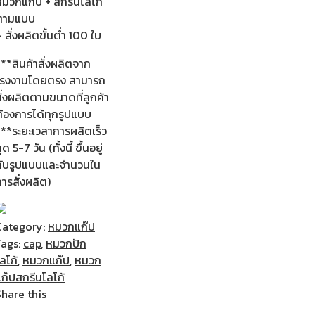
หมวกแก๊ป + สกรีนโลโก้
ตามแบบ
 สั่งผลิตขั้นต่ำ 100 ใบ
**สินค้าสั่งผลิตจาก
โรงงานโดยตรง สามารถ
ั่งผลิตตามขนาดที่ลูกค้า
ต้องการได้ทุกรูปแบบ
***ระยะเวลาการผลิตเร็ว
ุด 5-7 วัน (ทั้งนี้ ขึ้นอยู่
กับรูปแบบและจำนวนใน
ารสั่งผลิต)
Category:
หมวกแก๊ป
Tags:
cap
,
หมวกปัก
ลโก้
,
หมวกแก๊ป
,
หมวก
แก๊ปสกรีนโลโก้
Share this