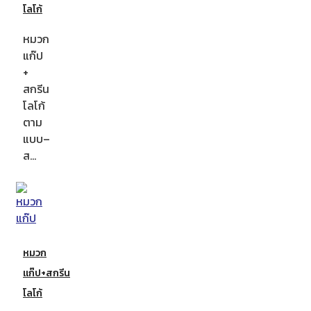
โลโก้
หมวก
แก๊ป
+
สกรีน
โลโก้
ตาม
แบบ–
ส…
หมวก
แก๊ป+สกรีน
โลโก้