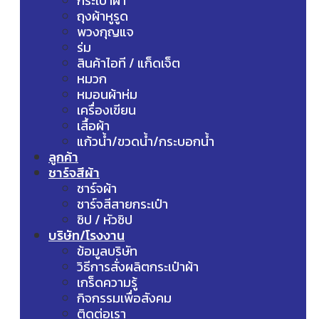
กระเป๋าผ้า
ถุงผ้าหูรูด
พวงกุญแจ
ร่ม
สินค้าไอที / แก็ดเจ็ต
หมวก
หมอนผ้าห่ม
เครื่องเขียน
เสื้อผ้า
แก้วน้ำ/ขวดน้ำ/กระบอกน้ำ
ลูกค้า
ชาร์จสีผ้า
ชาร์จผ้า
ชาร์จสีสายกระเป๋า
ซิป / หัวซิป
บริษัท/โรงงาน
ข้อมูลบริษัท
วิธีการสั่งผลิตกระเป๋าผ้า
เกร็ดความรู้
กิจกรรมเพื่อสังคม
ติดต่อเรา