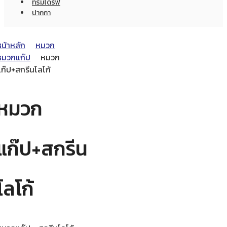
ทรัมไดร์ฟ
ปากกา
หน้าหลัก
หมวก
หมวกแก๊ป
หมวก
แก๊ป+สกรีนโลโก้
หมวก
แก๊ป+สกรีน
โลโก้