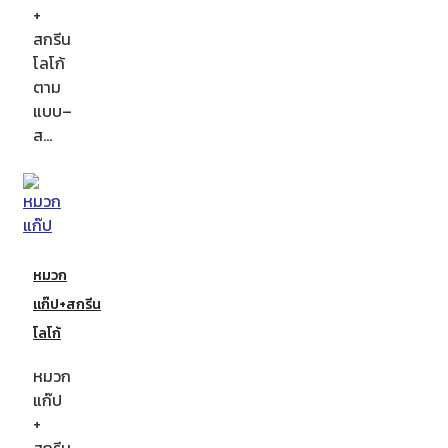
+
สกรีน
โลโก้
ตาม
แบบ–
ส…
หมวก
แก๊ป+สกรีน
โลโก้
หมวก
แก๊ป
+
สกรีน