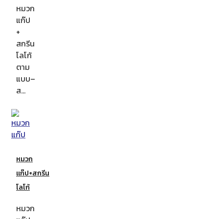
หมวก
แก๊ป
+
สกรีน
โลโก้
ตาม
แบบ–
ส…
หมวก
แก๊ป+สกรีน
โลโก้
หมวก