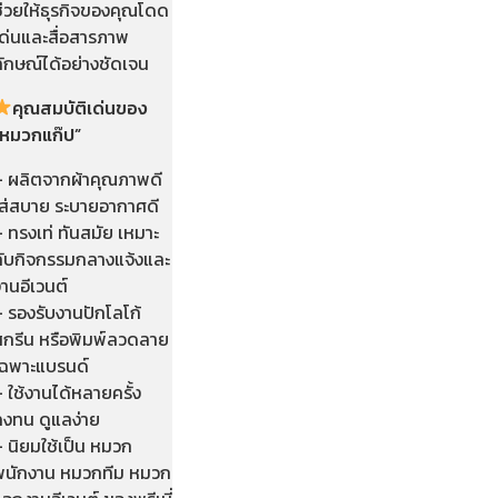
ช่วยให้ธุรกิจของคุณโดด
เด่นและสื่อสารภาพ
ลักษณ์ได้อย่างชัดเจน
คุณสมบัติเด่นของ
“หมวกแก๊ป”
– ผลิตจากผ้าคุณภาพดี
ใส่สบาย ระบายอากาศดี
 ทรงเท่ ทันสมัย เหมาะ
กับกิจกรรมกลางแจ้งและ
านอีเวนต์
– รองรับงานปักโลโก้
สกรีน หรือพิมพ์ลวดลาย
เฉพาะแบรนด์
 ใช้งานได้หลายครั้ง
คงทน ดูแลง่าย
 นิยมใช้เป็น หมวก
พนักงาน หมวกทีม หมวก