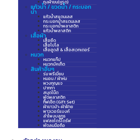
ถุงผ้าขน(หูรูด)
แก้วน้ำ / ขวดน้ำ / กระบอก
น้ำ
แก้วน้ำสแตนเลส
กระบอกน้ำสแตนเลส
กระบอกน้ำพลาสติก
แก้วน้ำพลาสติก
เสื้อผ้า
เสื้อยืด
เสื้อโปโล
เสื้อฮูดส์ & เสื้อสเวทเตอร์
หมวก
หมวกแก๊ป
หมวกบัคเก็ต
สินค้าอื่นๆ
ร่ม พรีเมี่ยม
หมอน / ผ้าห่ม
พวงกุญแจ
ปากกา
สมุดโน๊ต
พัดพลาสติก
กิ๊ฟเซ็ต (Gift Set)
ผ้าขาวม้า-ผ้าฝ้าย
พาวเวอร์แบงค์
ลำโพงบลูทูธ
แฟลชไดร์ไดร์ฟ
พัดลมมือถือ