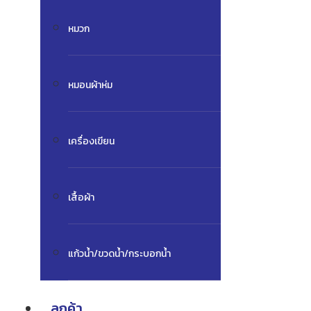
หมวก
หมอนผ้าห่ม
เครื่องเขียน
เสื้อผ้า
แก้วน้ำ/ขวดน้ำ/กระบอกน้ำ
ลูกค้า