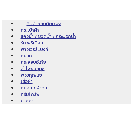
สินค้ายอดนิยม >>
กระเป๋าผ้า
แก้วน้ำ / ขวดน้ำ / กระบอกน้ำ
ร่ม พรีเมี่ยม
พาวเวอร์แบงค์
หมวก
กระสอบอีเกีย
ลำโพงบลูทูธ
พวงกุญแจ
เสื้อผ้า
หมอน / ผ้าห่ม
ทรัมไดร์ฟ
ปากกา