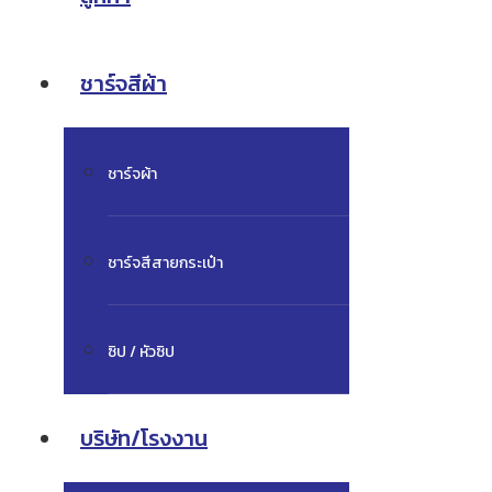
ชาร์จสีผ้า
ชาร์จผ้า
ชาร์จสีสายกระเป๋า
ซิป / หัวซิป
บริษัท/โรงงาน