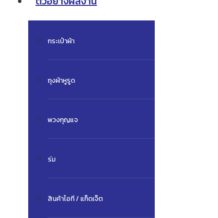
ตัวอย่างผลงาน
กระเป๋าผ้า
ถุงผ้าหูรูด
พวงกุญแจ
ร่ม
สินค้าไอที / แก็ดเจ็ต