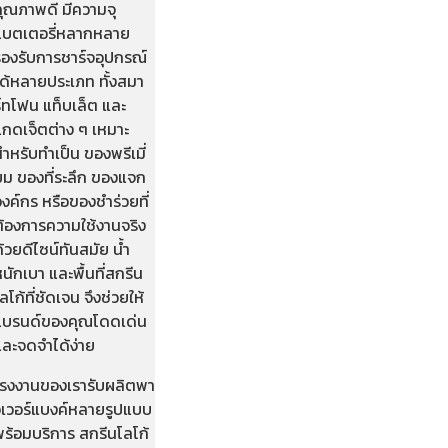
คุณภาพดี มีความจุ
แบตเตอรี่หลากหลาย
รองรับการชาร์จอุปกรณ์
ได้หลายประเภท ทั้งสมา
์ทโฟน แท็บเล็ต และ
แกดเจ็ตต่าง ๆ เหมาะ
ำหรับทำเป็น ของพรีเมี่
ยม ของที่ระลึก ของแจก
งค์กร หรือของชำร่วยที่
ต้องการความใช้งานจริง
้วยดีไซน์ทันสมัย น้ำ
นักเบา และพื้นที่สกรีน
ลโก้ที่ชัดเจน จึงช่วยให้
แบรนด์ของคุณโดดเด่น
และจดจำได้ง่าย
โรงงานของเรารับผลิตพา
วเวอร์แบงค์หลายรูปแบบ
พร้อมบริการ สกรีนโลโก้