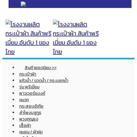
สินค้ายอดนิยม >>
กระเป๋าผ้า
แก้วน้ำ / ขวดน้ำ / กระบอกน้ำ
ร่ม พรีเมี่ยม
พาวเวอร์แบงค์
หมวก
กระสอบอีเกีย
ลำโพงบลูทูธ
พวงกุญแจ
เสื้อผ้า
หมอน / ผ้าห่ม