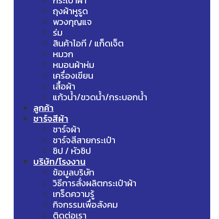
กระเป๋าผ้า
ถุงผ้าหูรูด
พวงกุญแจ
ร่ม
สินค้าไอที / แก็ดเจ็ต
หมวก
หมอนผ้าห่ม
เครื่องเขียน
เสื้อผ้า
แก้วน้ำ/ขวดน้ำ/กระบอกน้ำ
ลูกค้า
ชาร์จสีผ้า
ชาร์จผ้า
ชาร์จสีสายกระเป๋า
ซิป / หัวซิป
บริษัท/โรงงาน
ข้อมูลบริษัท
วิธีการสั่งผลิตกระเป๋าผ้า
เกร็ดความรู้
กิจกรรมเพื่อสังคม
ติดต่อเรา