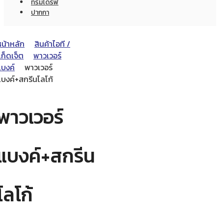
ทรัมไดร์ฟ
ปากกา
หน้าหลัก
สินค้าไอที /
ก็ดเจ็ต
พาวเวอร์
แบงค์
พาวเวอร์
แบงค์+สกรีนโลโก้
พาวเวอร์
แบงค์+สกรีน
โลโก้