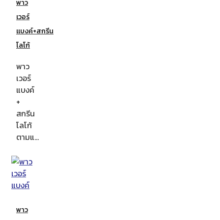
พาว
เวอร์
แบงค์+สกรีน
โลโก้
พาว
เวอร์
แบงค์
+
สกรีน
โลโก้
ตามแ…
พาว