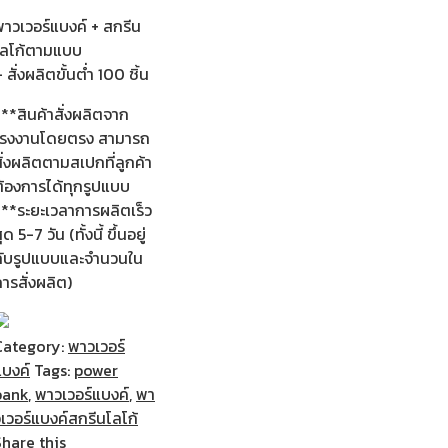
พาวเวอร์แบงค์ + สกรีน
โลโก้ตามแบบ
 สั่งผลิตขั้นต่ำ 100 ชิ้น
**สินค้าสั่งผลิตจาก
โรงงานโดยตรง สามารถ
ั่งผลิตตามสเปกที่ลูกค้า
ต้องการได้ทุกรูปแบบ
***ระยะเวลาการผลิตเร็ว
ุด 5-7 วัน (ทั้งนี้ ขึ้นอยู่
กับรูปแบบและจำนวนใน
ารสั่งผลิต)
Category:
พาวเวอร์
แบงค์
Tags:
power
bank
,
พาวเวอร์แบงค์
,
พา
เวอร์แบงค์สกรีนโลโก้
Share this