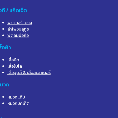
อที / แก็ดเจ็ต
พาวเวอร์แบงค์
ลำโพงบลูทูธ
พัดลมมือถือ
สื้อผ้า
เสื้อยืด
เสื้อโปโล
เสื้อฮูดส์ & เสื้อสเวทเตอร์
มวก
หมวกแก๊ป
หมวกบัคเก็ต