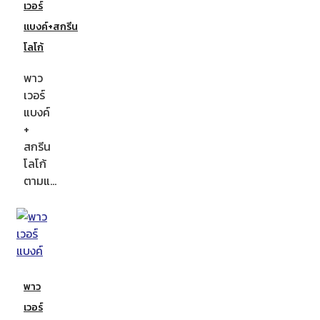
เวอร์
แบงค์+สกรีน
โลโก้
พาว
เวอร์
แบงค์
+
สกรีน
โลโก้
ตามแ…
พาว
เวอร์