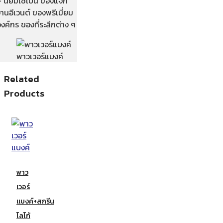
– นิยมใช้เป็น ของแจก
านอีเวนต์ ของพรีเมี่ยม
งค์กร ของที่ระลึกต่าง ๆ
พาวเวอร์แบงค์
Related
Products
พาว
เวอร์
แบงค์+สกรีน
โลโก้