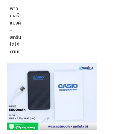
พาว
เวอร์
แบงค์
+
สกรีน
โลโก้
ตามแ…