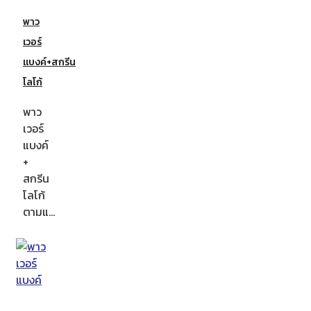
พาว
เวอร์
แบงค์+สกรีน
โลโก้
พาว
เวอร์
แบงค์
+
สกรีน
โลโก้
ตามแ…