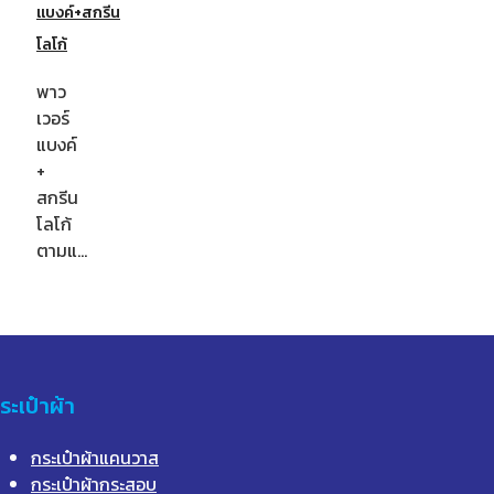
แบงค์+สกรีน
โลโก้
พาว
เวอร์
แบงค์
+
สกรีน
โลโก้
ตามแ…
ระเป๋าผ้า
กระเป๋าผ้าแคนวาส
กระเป๋าผ้ากระสอบ