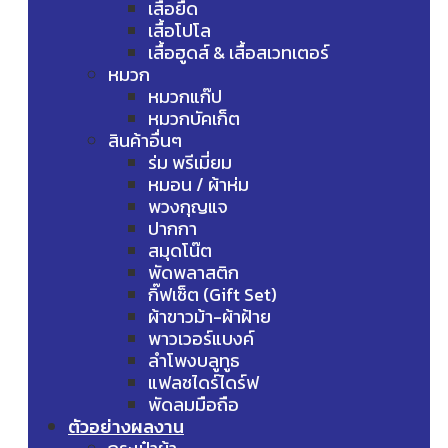
เสื้อยืด
เสื้อโปโล
เสื้อฮูดส์ & เสื้อสเวทเตอร์
หมวก
หมวกแก๊ป
หมวกบัคเก็ต
สินค้าอื่นๆ
ร่ม พรีเมี่ยม
หมอน / ผ้าห่ม
พวงกุญแจ
ปากกา
สมุดโน๊ต
พัดพลาสติก
กิ๊ฟเซ็ต (Gift Set)
ผ้าขาวม้า-ผ้าฝ้าย
พาวเวอร์แบงค์
ลำโพงบลูทูธ
แฟลชไดร์ไดร์ฟ
พัดลมมือถือ
ตัวอย่างผลงาน