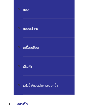
หมวก
หมอนผ้าห่ม
เครื่องเขียน
เสื้อผ้า
แก้วน้ำ/ขวดน้ำ/กระบอกน้ำ
ลูกค้า