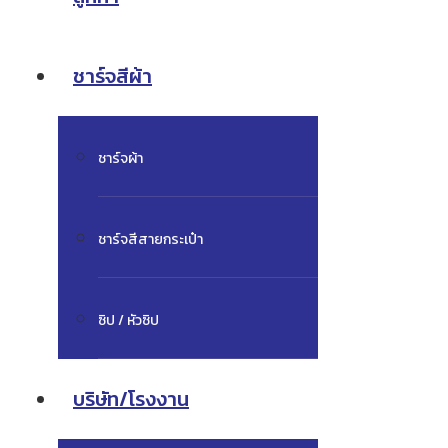
ชาร์จสีผ้า
ชาร์จผ้า
ชาร์จสีสายกระเป๋า
ซิป / หัวซิป
บริษัท/โรงงาน