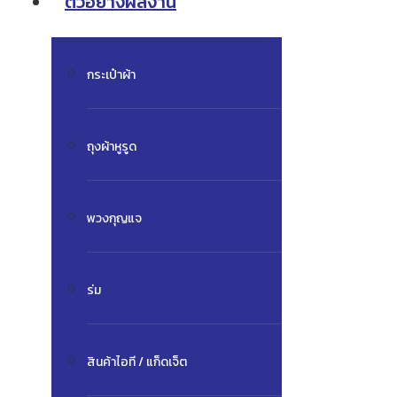
ตัวอย่างผลงาน
กระเป๋าผ้า
ถุงผ้าหูรูด
พวงกุญแจ
ร่ม
สินค้าไอที / แก็ดเจ็ต