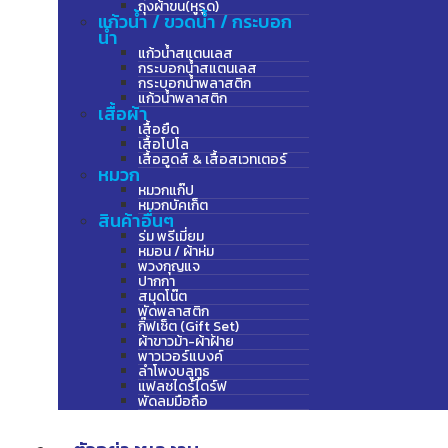
ถุงผ้าขน(หูรูด)
แก้วน้ำ / ขวดน้ำ / กระบอก
น้ำ
แก้วน้ำสแตนเลส
กระบอกน้ำสแตนเลส
กระบอกน้ำพลาสติก
แก้วน้ำพลาสติก
เสื้อผ้า
เสื้อยืด
เสื้อโปโล
เสื้อฮูดส์ & เสื้อสเวทเตอร์
หมวก
หมวกแก๊ป
หมวกบัคเก็ต
สินค้าอื่นๆ
ร่ม พรีเมี่ยม
หมอน / ผ้าห่ม
พวงกุญแจ
ปากกา
สมุดโน๊ต
พัดพลาสติก
กิ๊ฟเซ็ต (Gift Set)
ผ้าขาวม้า-ผ้าฝ้าย
พาวเวอร์แบงค์
ลำโพงบลูทูธ
แฟลชไดร์ไดร์ฟ
พัดลมมือถือ