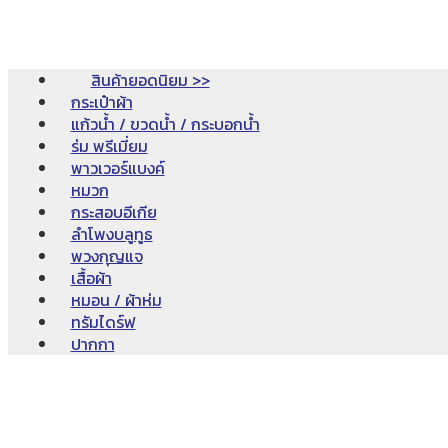
สินค้ายอดนิยม >>
กระเป๋าผ้า
แก้วน้ำ / ขวดน้ำ / กระบอกน้ำ
ร่ม พรีเมี่ยม
พาวเวอร์แบงค์
หมวก
กระสอบอีเกีย
ลำโพงบลูทูธ
พวงกุญแจ
เสื้อผ้า
หมอน / ผ้าห่ม
ทรัมไดร์ฟ
ปากกา