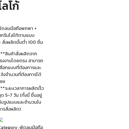
โลโก้
พัดลมมือถือพกพา +
สกรีนโลโก้ตามแบบ
 สั่งผลิตขั้นต่ำ 100 ชิ้น
**สินค้าสั่งผลิตจาก
โรงงานโดยตรง สามารถ
เลือกแบบที่ต้องการและ
จ้งจำนวนที่ต้องการได้
เลย
***ระยะเวลาการผลิตเร็ว
ุด 5-7 วัน (ทั้งนี้ ขึ้นอยู่
กับรูปแบบและจำนวนใน
ารสั่งผลิต)
Category:
พัดลมมือถือ