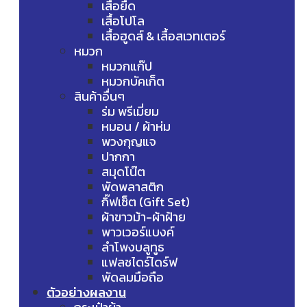
เสื้อยืด
เสื้อโปโล
เสื้อฮูดส์ & เสื้อสเวทเตอร์
หมวก
หมวกแก๊ป
หมวกบัคเก็ต
สินค้าอื่นๆ
ร่ม พรีเมี่ยม
หมอน / ผ้าห่ม
พวงกุญแจ
ปากกา
สมุดโน๊ต
พัดพลาสติก
กิ๊ฟเซ็ต (Gift Set)
ผ้าขาวม้า-ผ้าฝ้าย
พาวเวอร์แบงค์
ลำโพงบลูทูธ
แฟลชไดร์ไดร์ฟ
พัดลมมือถือ
ตัวอย่างผลงาน