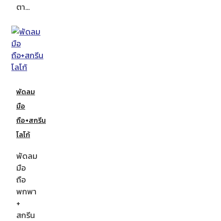
ตา…
พัดลม
มือ
ถือ+สกรีน
โลโก้
พัดลม
มือ
ถือ
พกพา
+
สกรีน