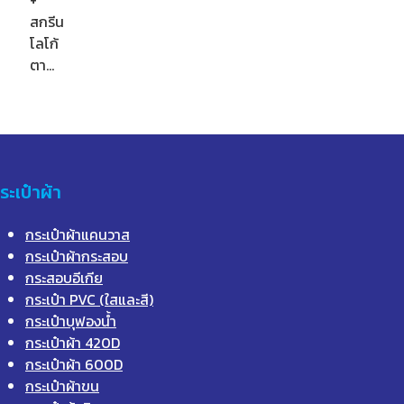
สกรีน
โลโก้
ตา…
ระเป๋าผ้า
กระเป๋าผ้าแคนวาส
กระเป๋าผ้ากระสอบ
กระสอบอีเกีย
กระเป๋า PVC (ใสและสี)
กระเป๋าบุฟองน้ำ
กระเป๋าผ้า 420D
กระเป๋าผ้า 600D
กระเป๋าผ้าขน