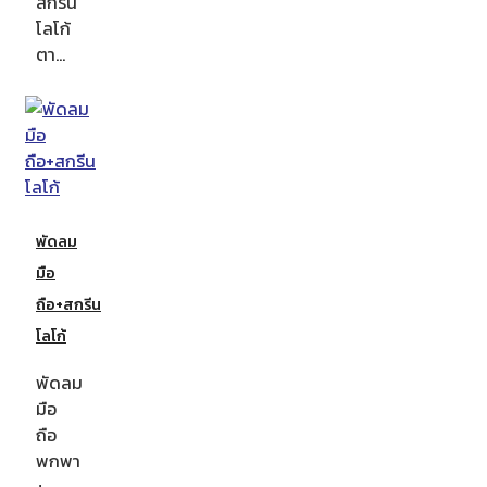
สกรีน
โลโก้
ตา…
พัดลม
มือ
ถือ+สกรีน
โลโก้
พัดลม
มือ
ถือ
พกพา
+