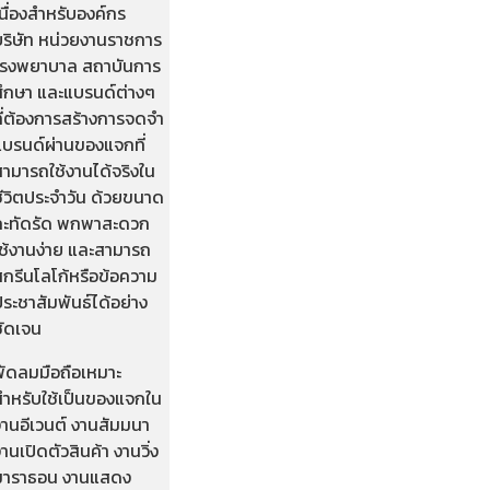
นื่องสำหรับองค์กร
บริษัท หน่วยงานราชการ
โรงพยาบาล สถาบันการ
ศึกษา และแบรนด์ต่างๆ
ที่ต้องการสร้างการจดจำ
แบรนด์ผ่านของแจกที่
สามารถใช้งานได้จริงใน
ชีวิตประจำวัน ด้วยขนาด
กะทัดรัด พกพาสะดวก
ใช้งานง่าย และสามารถ
สกรีนโลโก้หรือข้อความ
ระชาสัมพันธ์ได้อย่าง
ชัดเจน
พัดลมมือถือเหมาะ
สำหรับใช้เป็นของแจกใน
งานอีเวนต์ งานสัมมนา
านเปิดตัวสินค้า งานวิ่ง
มาราธอน งานแสดง