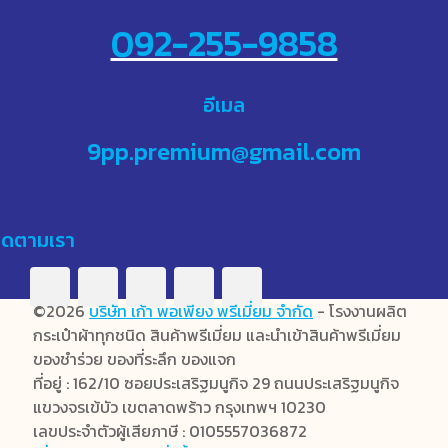
092-255-9858
อีเมล
9pp.premium@gmail.com
ิดตามเรา
©2026
บริษัท เก้า พอเพียง พรีเมี่ยม จำกัด
- โรงงานผลิต
กระเป๋าผ้าทุกชนิด สินค้าพรีเมี่ยม และนำเข้าสินค้าพรีเมี่ยม
ของชำร่วย ของที่ระลึก ของแจก
ที่อยู่ : 162/10 ซอยประเสริฐมนูกิจ 29 ถนนประเสริฐมนูกิจ
แขวงจรเข้บัว เขตลาดพร้าว กรุงเทพฯ 10230
เลขประจำตัวผู้เสียภาษี : 0105557036872