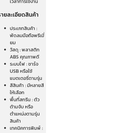
เวลาการใช้งาน
รายละเอียดสินค้า
ประเภทสินค้า :
พัดลมมือถือพรีเมี่
ยม
วัสดุ : พลาสติก
ABS คุณภาพดี
ระบบไฟ : ชาร์จ
USB หรือใช้
แบตเตอรี่ตามรุ่น
สีสินค้า : มีหลายสี
ให้เลือก
พื้นที่สกรีน : ตัว
ด้ามจับ หรือ
ตำแหน่งตามรุ่น
สินค้า
เทคนิคการพิมพ์ :