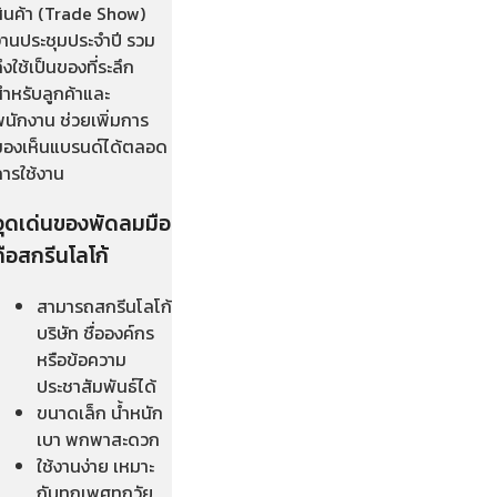
สินค้า (Trade Show)
งานประชุมประจำปี รวม
ึงใช้เป็นของที่ระลึก
สำหรับลูกค้าและ
พนักงาน ช่วยเพิ่มการ
มองเห็นแบรนด์ได้ตลอด
การใช้งาน
จุดเด่นของพัดลมมือ
ถือสกรีนโลโก้
สามารถสกรีนโลโก้
บริษัท ชื่อองค์กร
หรือข้อความ
ประชาสัมพันธ์ได้
ขนาดเล็ก น้ำหนัก
เบา พกพาสะดวก
ใช้งานง่าย เหมาะ
กับทุกเพศทุกวัย