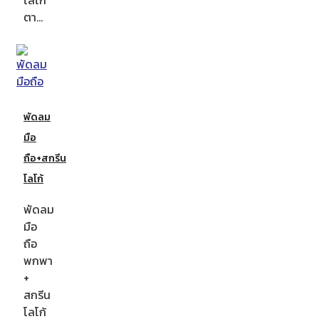
ตา…
พัดลม
มือ
ถือ+สกรีน
โลโก้
พัดลม
มือ
ถือ
พกพา
+
สกรีน
โลโก้