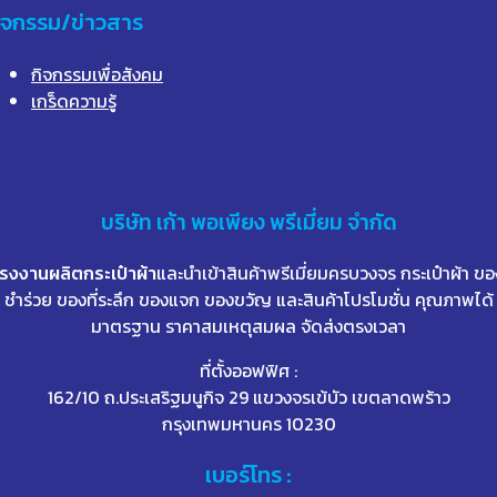
ิจกรรม/ข่าวสาร
กิจกรรมเพื่อสังคม
เกร็ดความรู้
บริษัท
เก้า
พอเพียง พรีเมี่ยม จำกัด
โรงงานผลิตกระเป๋าผ้า
และนำเข้าสินค้าพรีเมี่ยมครบวงจร กระเป๋าผ้า ขอ
ชำร่วย ของที่ระลึก ของแจก ของขวัญ และสินค้าโปรโมชั่น คุณภาพได้
มาตรฐาน ราคาสมเหตุสมผล จัดส่งตรงเวลา
ที่ตั้งออฟฟิศ :
162/10 ถ.ประเสริฐมนูกิจ 29 แขวงจรเข้บัว เขตลาดพร้าว
กรุงเทพมหานคร 10230
เบอร์โทร :