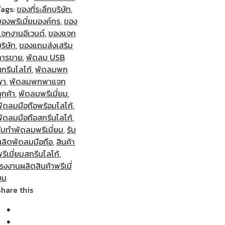
Tags:
ของที่ระลึกบริษัท
,
ของพรีเมี่ยมองค์กร
,
ของ
แจกงานอีเวนต์
,
ของแจก
ริษัท
,
ของแถมส่งเสริม
การขาย
,
พัดลม USB
กรีนโลโก้
,
พัดลมพก
พา
,
พัดลมพกพาแจก
ูกค้า
,
พัดลมพรีเมี่ยม
,
พัดลมมือถือพร้อมโลโก้
,
พัดลมมือถือสกรีนโลโก้
,
ับทำพัดลมพรีเมี่ยม
,
รับ
ผลิตพัดลมมือถือ
,
สินค้า
รีเมี่ยมสกรีนโลโก้
,
รงงานผลิตสินค้าพรีเมี่
ยม
Share this