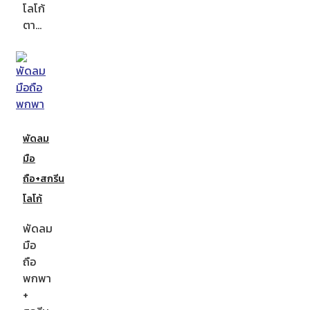
โลโก้
ตา…
พัดลม
มือ
ถือ+สกรีน
โลโก้
พัดลม
มือ
ถือ
พกพา
+