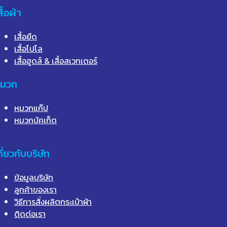
สื้อผ้า
เสื้อยืด
เสื้อโปโล
เสื้อฮูดส์ & เสื้อสเวทเตอร์
มวก
หมวกแก๊ป
หมวกบัคเก็ต
กี่ยวกับบริษัท
ข้อมูลบริษัท
ลูกค้าของเรา
วิธีการสั่งผลิตกระเป๋าผ้า
ติดต่อเรา