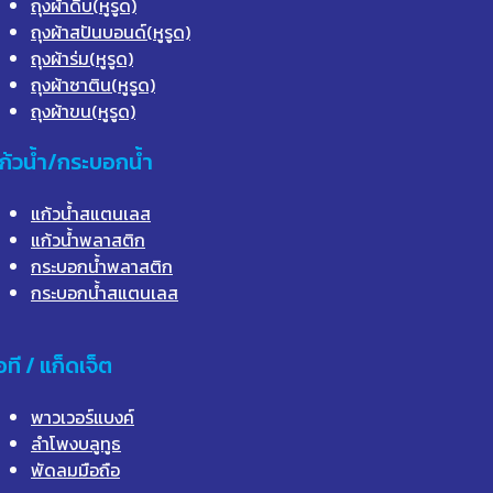
ถุงผ้าดิบ(หูรูด)
ถุงผ้าสปันบอนด์(หูรูด)
ถุงผ้าร่ม(หูรูด)
ถุงผ้าซาติน(หูรูด)
ถุงผ้าขน(หูรูด)
ก้วน้ำ/กระบอกน้ำ
แก้วน้ำสแตนเลส
แก้วน้ำพลาสติก
กระบอกน้ำพลาสติก
กระบอกน้ำสแตนเลส
อที / แก็ดเจ็ต
พาวเวอร์แบงค์
ลำโพงบลูทูธ
พัดลมมือถือ