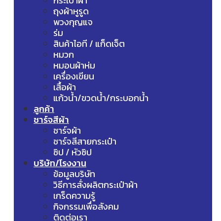
กระเป๋าผ้า
ถุงผ้าหูรูด
พวงกุญแจ
ร่ม
สินค้าไอที / แก็ดเจ็ต
หมวก
หมอนผ้าห่ม
เครื่องเขียน
เสื้อผ้า
แก้วน้ำ/ขวดน้ำ/กระบอกน้ำ
ลูกค้า
ชาร์จสีผ้า
ชาร์จผ้า
ชาร์จสีสายกระเป๋า
ซิป / หัวซิป
บริษัท/โรงงาน
ข้อมูลบริษัท
วิธีการสั่งผลิตกระเป๋าผ้า
เกร็ดความรู้
กิจกรรมเพื่อสังคม
ติดต่อเรา