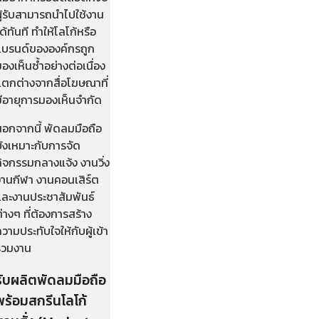
ู้รับสามารถนำไปใช้งาน
ด้ทันที ทำให้โลโก้หรือ
แบรนด์ขององค์กรถูก
องเห็นซ้ำอย่างต่อเนื่อง
แตกต่างจากสื่อโฆษณาที่
มีอายุการมองเห็นจำกัด
นอกจากนี้ พัดลมมือถือ
ยังเหมาะกับการจัด
ิจกรรมกลางแจ้ง งานวิ่ง
งานกีฬา งานคอนเสิร์ต
และงานประชาสัมพันธ์
่างๆ ที่ต้องการสร้าง
วามประทับใจให้กับผู้เข้า
ร่วมงาน
รับผลิตพัดลมมือถือ
พร้อมสกรีนโลโก้