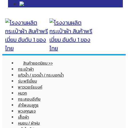
สินค้ายอดนิยม >>
กระเป๋าผ้า
แก้วน้ำ / ขวดน้ำ / กระบอกน้ำ
ร่ม พรีเมี่ยม
พาวเวอร์แบงค์
หมวก
กระสอบอีเกีย
ลำโพงบลูทูธ
พวงกุญแจ
เสื้อผ้า
หมอน / ผ้าห่ม