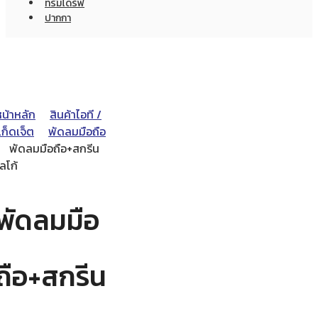
ทรัมไดร์ฟ
ปากกา
หน้าหลัก
สินค้าไอที /
ก็ดเจ็ต
พัดลมมือถือ
พัดลมมือถือ+สกรีน
ลโก้
พัดลมมือ
ถือ+สกรีน