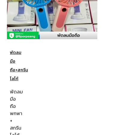
พัดลม
มือ
ถือ+สกรีน
โลโก้
พัดลม
มือ
ถือ
พกพา
+
สกรีน
โลโก้