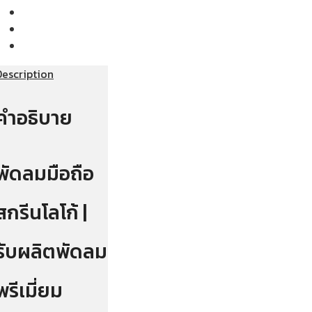
Description
คำอธิบาย
พัดลมมือถือ
สกรีนโลโก้ |
รับผลิตพัดลม
พรีเมี่ยม