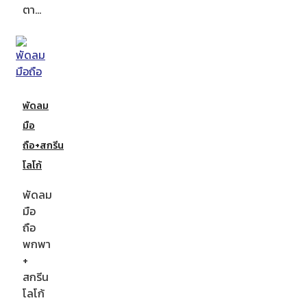
ตา…
พัดลม
มือ
ถือ+สกรีน
โลโก้
พัดลม
มือ
ถือ
พกพา
+
สกรีน
โลโก้