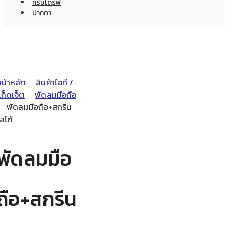
ทรัมไดร์ฟ
ปากกา
หน้าหลัก
สินค้าไอที /
ก็ดเจ็ต
พัดลมมือถือ
พัดลมมือถือ+สกรีน
ลโก้
พัดลมมือ
ถือ+สกรีน