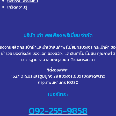
กิจกรรมเพื่อสังคม
เกร็ดความรู้
บริษัท
เก้า
พอเพียง พรีเมี่ยม จำกัด
โรงงานผลิตกระเป๋าผ้า
และนำเข้าสินค้าพรีเมี่ยมครบวงจร กระเป๋าผ้า ขอ
ชำร่วย ของที่ระลึก ของแจก ของขวัญ และสินค้าโปรโมชั่น คุณภาพได้
มาตรฐาน ราคาสมเหตุสมผล จัดส่งตรงเวลา
ที่ตั้งออฟฟิศ :
162/10 ถ.ประเสริฐมนูกิจ 29 แขวงจรเข้บัว เขตลาดพร้าว
กรุงเทพมหานคร 10230
เบอร์โทร :
092-255-9858