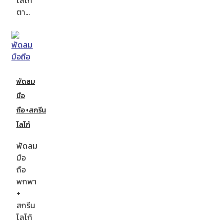
ตา…
พัดลม
มือ
ถือ+สกรีน
โลโก้
พัดลม
มือ
ถือ
พกพา
+
สกรีน
โลโก้