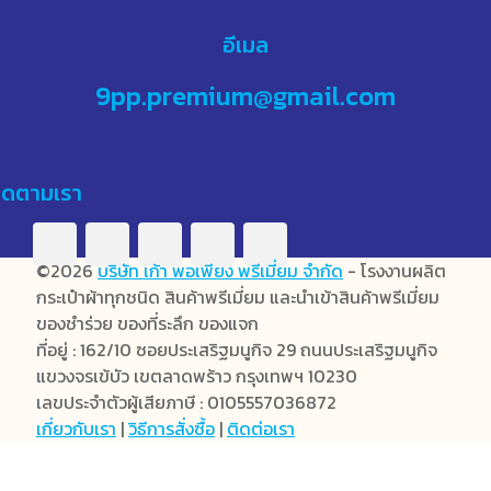
อีเมล
9pp.premium@gmail.com
ิดตามเรา
©2026
บริษัท เก้า พอเพียง พรีเมี่ยม จำกัด
- โรงงานผลิต
กระเป๋าผ้าทุกชนิด สินค้าพรีเมี่ยม และนำเข้าสินค้าพรีเมี่ยม
ของชำร่วย ของที่ระลึก ของแจก
ที่อยู่ : 162/10 ซอยประเสริฐมนูกิจ 29 ถนนประเสริฐมนูกิจ
แขวงจรเข้บัว เขตลาดพร้าว กรุงเทพฯ 10230
เลขประจำตัวผู้เสียภาษี : 0105557036872
เกี่ยวกับเรา
|
วิธีการสั่งซื้อ
|
ติดต่อเรา