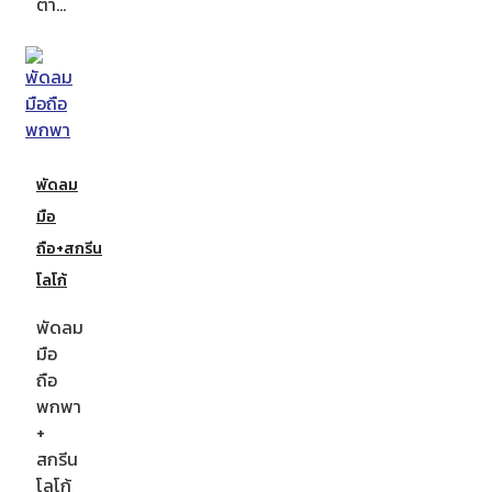
ตา…
พัดลม
มือ
ถือ+สกรีน
โลโก้
พัดลม
มือ
ถือ
พกพา
+
สกรีน
โลโก้