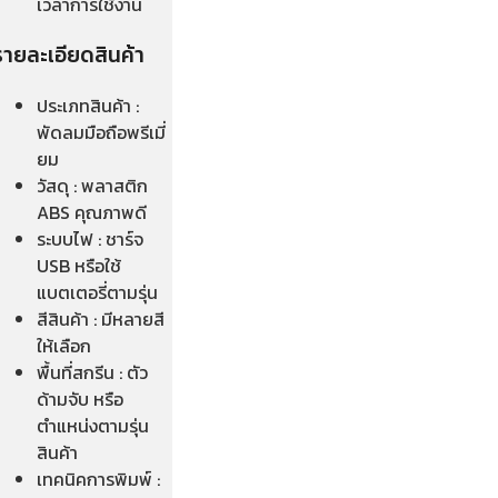
เวลาการใช้งาน
รายละเอียดสินค้า
ประเภทสินค้า :
พัดลมมือถือพรีเมี่
ยม
วัสดุ : พลาสติก
ABS คุณภาพดี
ระบบไฟ : ชาร์จ
USB หรือใช้
แบตเตอรี่ตามรุ่น
สีสินค้า : มีหลายสี
ให้เลือก
พื้นที่สกรีน : ตัว
ด้ามจับ หรือ
ตำแหน่งตามรุ่น
สินค้า
เทคนิคการพิมพ์ :