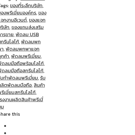
Tags:
ของที่ระลึกบริษัท
,
ของพรีเมี่ยมองค์กร
,
ของ
แจกงานอีเวนต์
,
ของแจก
ริษัท
,
ของแถมส่งเสริม
การขาย
,
พัดลม USB
กรีนโลโก้
,
พัดลมพก
พา
,
พัดลมพกพาแจก
ูกค้า
,
พัดลมพรีเมี่ยม
,
พัดลมมือถือพร้อมโลโก้
,
พัดลมมือถือสกรีนโลโก้
,
ับทำพัดลมพรีเมี่ยม
,
รับ
ผลิตพัดลมมือถือ
,
สินค้า
รีเมี่ยมสกรีนโลโก้
,
รงงานผลิตสินค้าพรีเมี่
ยม
Share this