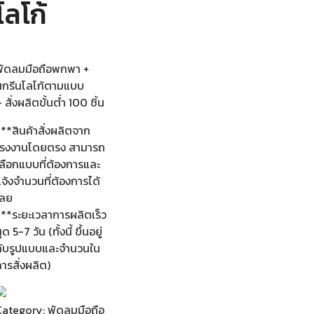
โลโก้
พัดลมมือถือพกพา +
สกรีนโลโก้ตามแบบ
 สั่งผลิตขั้นต่ำ 100 ชิ้น
**สินค้าสั่งผลิตจาก
โรงงานโดยตรง สามารถ
เลือกแบบที่ต้องการและ
จ้งจำนวนที่ต้องการได้
เลย
***ระยะเวลาการผลิตเร็ว
ุด 5-7 วัน (ทั้งนี้ ขึ้นอยู่
กับรูปแบบและจำนวนใน
ารสั่งผลิต)
Category:
พัดลมมือถือ