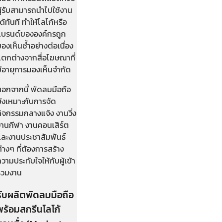
ู้รับสามารถนำไปใช้งาน
ด้ทันที ทำให้โลโก้หรือ
แบรนด์ขององค์กรถูก
องเห็นซ้ำอย่างต่อเนื่อง
แตกต่างจากสื่อโฆษณาที่
มีอายุการมองเห็นจำกัด
นอกจากนี้ พัดลมมือถือ
ยังเหมาะกับการจัด
ิจกรรมกลางแจ้ง งานวิ่ง
งานกีฬา งานคอนเสิร์ต
และงานประชาสัมพันธ์
่างๆ ที่ต้องการสร้าง
วามประทับใจให้กับผู้เข้า
ร่วมงาน
รับผลิตพัดลมมือถือ
พร้อมสกรีนโลโก้