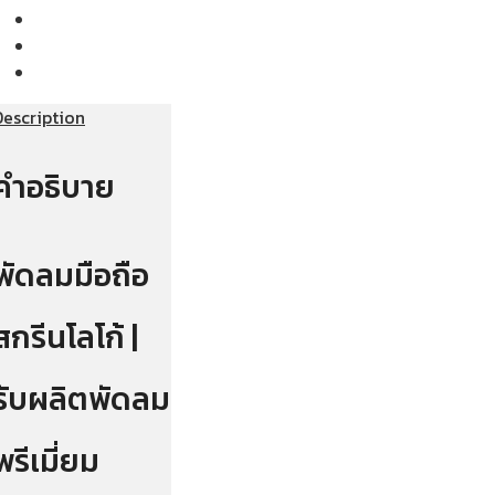
Description
คำอธิบาย
พัดลมมือถือ
สกรีนโลโก้ |
รับผลิตพัดลม
พรีเมี่ยม