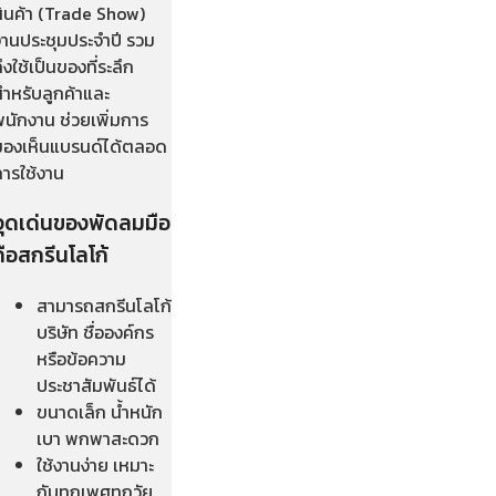
สินค้า (Trade Show)
งานประชุมประจำปี รวม
ึงใช้เป็นของที่ระลึก
สำหรับลูกค้าและ
พนักงาน ช่วยเพิ่มการ
มองเห็นแบรนด์ได้ตลอด
การใช้งาน
จุดเด่นของพัดลมมือ
ถือสกรีนโลโก้
สามารถสกรีนโลโก้
บริษัท ชื่อองค์กร
หรือข้อความ
ประชาสัมพันธ์ได้
ขนาดเล็ก น้ำหนัก
เบา พกพาสะดวก
ใช้งานง่าย เหมาะ
กับทุกเพศทุกวัย