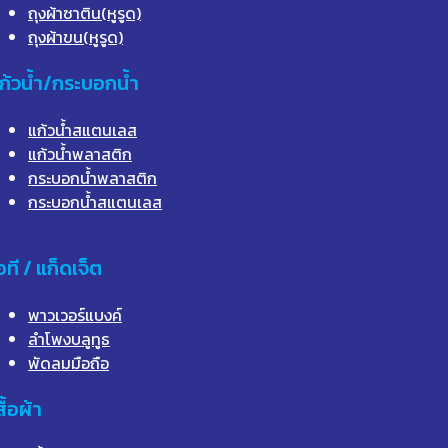
ถุงผ้าซาติน(หูรูด)
ถุงผ้าขน(หูรูด)
ก้วน้ำ/กระบอกน้ำ
แก้วน้ำสแตนเลส
แก้วน้ำพลาสติก
กระบอกน้ำพลาสติก
กระบอกน้ำสแตนเลส
อที / แก็ดเจ็ต
พาวเวอร์แบงค์
ลำโพงบลูทูธ
พัดลมมือถือ
สื้อผ้า