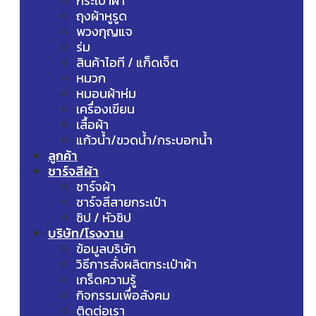
กระเป๋าผ้า
ถุงผ้าหูรูด
พวงกุญแจ
ร่ม
สินค้าไอที / แก็ดเจ็ต
หมวก
หมอนผ้าห่ม
เครื่องเขียน
เสื้อผ้า
แก้วน้ำ/ขวดน้ำ/กระบอกน้ำ
ลูกค้า
ชาร์จสีผ้า
ชาร์จผ้า
ชาร์จสีสายกระเป๋า
ซิป / หัวซิป
บริษัท/โรงงาน
ข้อมูลบริษัท
วิธีการสั่งผลิตกระเป๋าผ้า
เกร็ดความรู้
กิจกรรมเพื่อสังคม
ติดต่อเรา