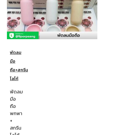
พัดลม
มือ
ถือ+สกรีน
โลโก้
พัดลม
มือ
ถือ
พกพา
+
สกรีน
โลโก้