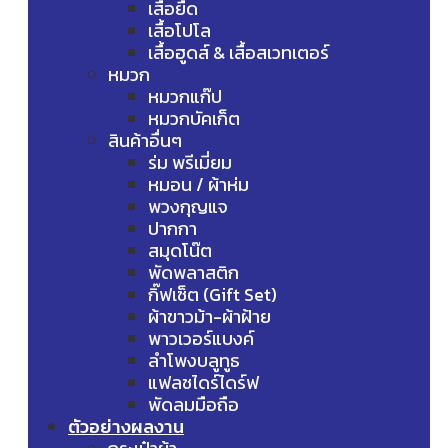
เสื้อยืด
เสื้อโปโล
เสื้อฮูดส์ & เสื้อสเวทเตอร์
หมวก
หมวกแก๊ป
หมวกบัคเก็ต
สินค้าอื่นๆ
ร่ม พรีเมี่ยม
หมอน / ผ้าห่ม
พวงกุญแจ
ปากกา
สมุดโน๊ต
พัดพลาสติก
กิ๊ฟเซ็ต (Gift Set)
ผ้าขาวม้า-ผ้าฝ้าย
พาวเวอร์แบงค์
ลำโพงบลูทูธ
แฟลชไดร์ไดร์ฟ
พัดลมมือถือ
ตัวอย่างผลงาน