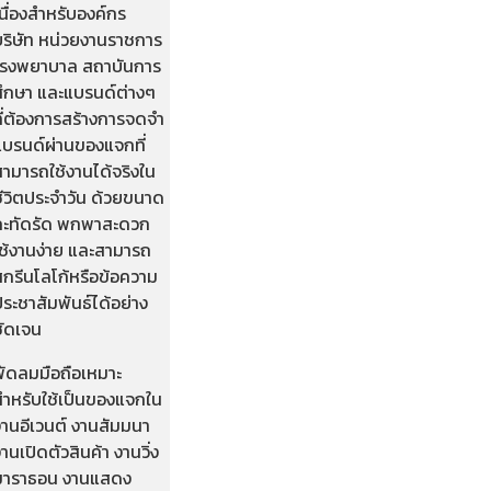
นื่องสำหรับองค์กร
บริษัท หน่วยงานราชการ
โรงพยาบาล สถาบันการ
ศึกษา และแบรนด์ต่างๆ
ที่ต้องการสร้างการจดจำ
แบรนด์ผ่านของแจกที่
สามารถใช้งานได้จริงใน
ชีวิตประจำวัน ด้วยขนาด
กะทัดรัด พกพาสะดวก
ใช้งานง่าย และสามารถ
สกรีนโลโก้หรือข้อความ
ระชาสัมพันธ์ได้อย่าง
ชัดเจน
พัดลมมือถือเหมาะ
สำหรับใช้เป็นของแจกใน
งานอีเวนต์ งานสัมมนา
านเปิดตัวสินค้า งานวิ่ง
มาราธอน งานแสดง