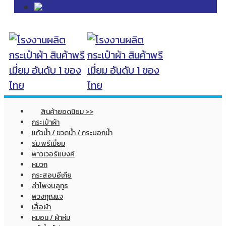
สินค้ายอดนิยม >>
กระเป๋าผ้า
แก้วน้ำ / ขวดน้ำ / กระบอกน้ำ
ร่ม พรีเมี่ยม
พาวเวอร์แบงค์
หมวก
กระสอบอีเกีย
ลำโพงบลูทูธ
พวงกุญแจ
เสื้อผ้า
หมอน / ผ้าห่ม