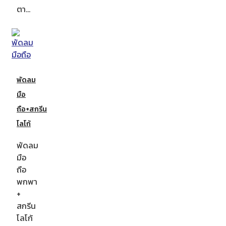
ตา…
พัดลม
มือ
ถือ+สกรีน
โลโก้
พัดลม
มือ
ถือ
พกพา
+
สกรีน
โลโก้