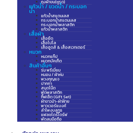
ถุงผ้าขน(หูรูด)
แก้วน้ำ / ขวดน้ำ / กระบอก
น้ำ
แก้วน้ำสแตนเลส
กระบอกน้ำสแตนเลส
กระบอกน้ำพลาสติก
แก้วน้ำพลาสติก
เสื้อผ้า
เสื้อยืด
เสื้อโปโล
เสื้อฮูดส์ & เสื้อสเวทเตอร์
หมวก
หมวกแก๊ป
หมวกบัคเก็ต
สินค้าอื่นๆ
ร่ม พรีเมี่ยม
หมอน / ผ้าห่ม
พวงกุญแจ
ปากกา
สมุดโน๊ต
พัดพลาสติก
กิ๊ฟเซ็ต (Gift Set)
ผ้าขาวม้า-ผ้าฝ้าย
พาวเวอร์แบงค์
ลำโพงบลูทูธ
แฟลชไดร์ไดร์ฟ
พัดลมมือถือ