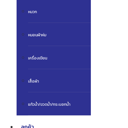
หมวก
หมอนผ้าห่ม
เครื่องเขียน
เสื้อผ้า
แก้วน้ำ/ขวดน้ำ/กระบอกน้ำ
ลูกค้า