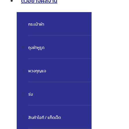
ตัวอย่างผลงาน
กระเป๋าผ้า
ถุงผ้าหูรูด
พวงกุญแจ
ร่ม
สินค้าไอที / แก็ดเจ็ต