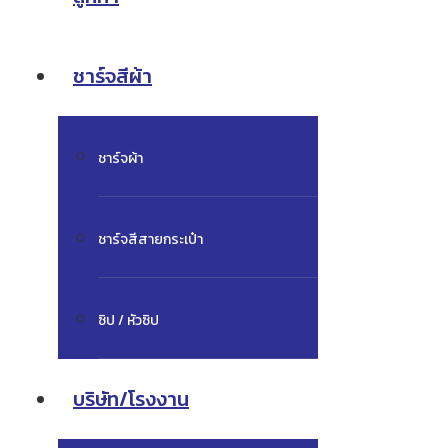
ชาร์จสีผ้า
ชาร์จผ้า
ชาร์จสีสายกระเป๋า
ซิป / หัวซิป
บริษัท/โรงงาน