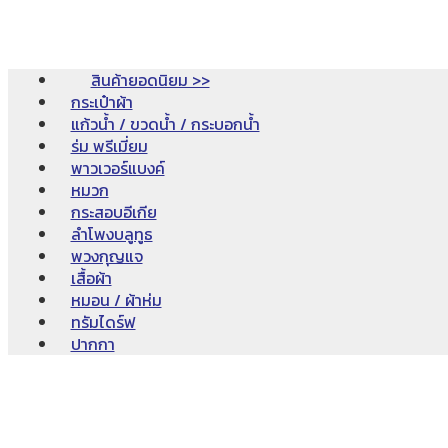
สินค้ายอดนิยม >>
กระเป๋าผ้า
แก้วน้ำ / ขวดน้ำ / กระบอกน้ำ
ร่ม พรีเมี่ยม
พาวเวอร์แบงค์
หมวก
กระสอบอีเกีย
ลำโพงบลูทูธ
พวงกุญแจ
เสื้อผ้า
หมอน / ผ้าห่ม
ทรัมไดร์ฟ
ปากกา