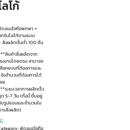
โลโก้
พัดลมมือถือพกพา +
สกรีนโลโก้ตามแบบ
 สั่งผลิตขั้นต่ำ 100 ชิ้น
**สินค้าสั่งผลิตจาก
โรงงานโดยตรง สามารถ
เลือกแบบที่ต้องการและ
จ้งจำนวนที่ต้องการได้
เลย
***ระยะเวลาการผลิตเร็ว
ุด 5-7 วัน (ทั้งนี้ ขึ้นอยู่
กับรูปแบบและจำนวนใน
ารสั่งผลิต)
Category:
พัดลมมือถือ