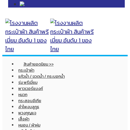
สินค้ายอดนิยม >>
กระเป๋าผ้า
แก้วน้ำ / ขวดน้ำ / กระบอกน้ำ
ร่ม พรีเมี่ยม
พาวเวอร์แบงค์
หมวก
กระสอบอีเกีย
ลำโพงบลูทูธ
พวงกุญแจ
เสื้อผ้า
หมอน / ผ้าห่ม