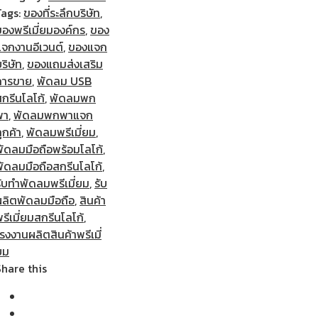
Tags:
ของที่ระลึกบริษัท
,
ของพรีเมี่ยมองค์กร
,
ของ
แจกงานอีเวนต์
,
ของแจก
ริษัท
,
ของแถมส่งเสริม
การขาย
,
พัดลม USB
กรีนโลโก้
,
พัดลมพก
พา
,
พัดลมพกพาแจก
ูกค้า
,
พัดลมพรีเมี่ยม
,
พัดลมมือถือพร้อมโลโก้
,
พัดลมมือถือสกรีนโลโก้
,
ับทำพัดลมพรีเมี่ยม
,
รับ
ผลิตพัดลมมือถือ
,
สินค้า
รีเมี่ยมสกรีนโลโก้
,
รงงานผลิตสินค้าพรีเมี่
ยม
Share this