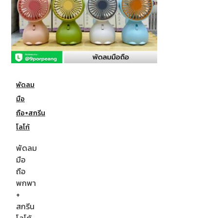
พัดลม
มือ
ถือ+สกรีน
โลโก้
พัดลม
มือ
ถือ
พกพา
+
สกรีน
โลโก้