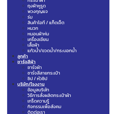
กระเป๋าผ้า
ถุงผ้าหูรูด
พวงกุญแจ
ร่ม
สินค้าไอที / แก็ดเจ็ต
หมวก
หมอนผ้าห่ม
เครื่องเขียน
เสื้อผ้า
แก้วน้ำ/ขวดน้ำ/กระบอกน้ำ
ลูกค้า
ชาร์จสีผ้า
ชาร์จผ้า
ชาร์จสีสายกระเป๋า
ซิป / หัวซิป
บริษัท/โรงงาน
ข้อมูลบริษัท
วิธีการสั่งผลิตกระเป๋าผ้า
เกร็ดความรู้
กิจกรรมเพื่อสังคม
ติดต่อเรา