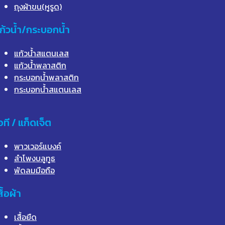
ถุงผ้าขน(หูรูด)
ก้วน้ำ/กระบอกน้ำ
แก้วน้ำสแตนเลส
แก้วน้ำพลาสติก
กระบอกน้ำพลาสติก
กระบอกน้ำสแตนเลส
อที / แก็ดเจ็ต
พาวเวอร์แบงค์
ลำโพงบลูทูธ
พัดลมมือถือ
สื้อผ้า
เสื้อยืด