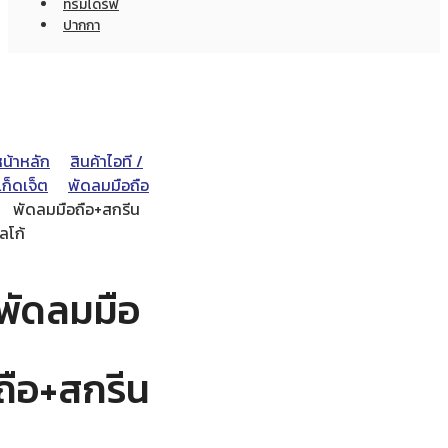
ทรัมไดร์ฟ
ปากกา
หน้าหลัก
สินค้าไอที /
ก็ดเจ็ต
พัดลมมือถือ
พัดลมมือถือ+สกรีน
ลโก้
พัดลมมือ
ถือ+สกรีน