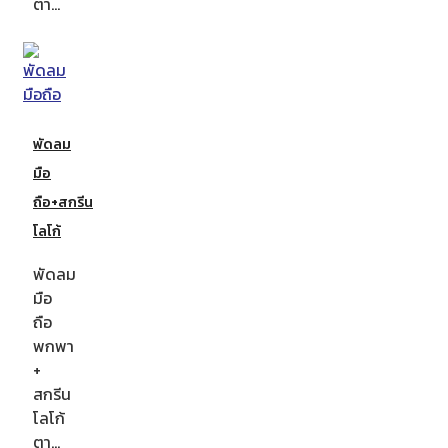
ตา…
พัดลม
มือ
ถือ+สกรีน
โลโก้
พัดลม
มือ
ถือ
พกพา
+
สกรีน
โลโก้
ตา…