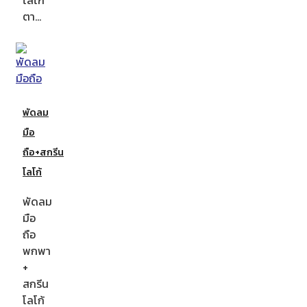
ตา…
พัดลม
มือ
ถือ+สกรีน
โลโก้
พัดลม
มือ
ถือ
พกพา
+
สกรีน
โลโก้