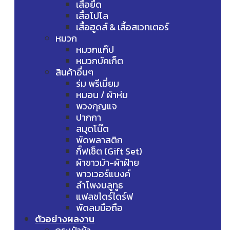
เสื้อยืด
เสื้อโปโล
เสื้อฮูดส์ & เสื้อสเวทเตอร์
หมวก
หมวกแก๊ป
หมวกบัคเก็ต
สินค้าอื่นๆ
ร่ม พรีเมี่ยม
หมอน / ผ้าห่ม
พวงกุญแจ
ปากกา
สมุดโน๊ต
พัดพลาสติก
กิ๊ฟเซ็ต (Gift Set)
ผ้าขาวม้า-ผ้าฝ้าย
พาวเวอร์แบงค์
ลำโพงบลูทูธ
แฟลชไดร์ไดร์ฟ
พัดลมมือถือ
ตัวอย่างผลงาน