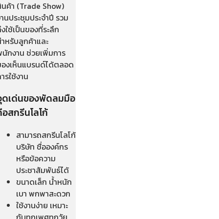
สินค้า (Trade Show)
งานประชุมประจำปี รวม
ึงใช้เป็นของที่ระลึก
สำหรับลูกค้าและ
พนักงาน ช่วยเพิ่มการ
มองเห็นแบรนด์ได้ตลอด
การใช้งาน
จุดเด่นของพัดลมมือ
ถือสกรีนโลโก้
สามารถสกรีนโลโก้
บริษัท ชื่อองค์กร
หรือข้อความ
ประชาสัมพันธ์ได้
ขนาดเล็ก น้ำหนัก
เบา พกพาสะดวก
ใช้งานง่าย เหมาะ
กับทุกเพศทุกวัย