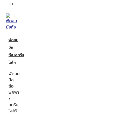
ตา…
พัดลม
มือ
ถือ+สกรีน
โลโก้
พัดลม
มือ
ถือ
พกพา
+
สกรีน
โลโก้