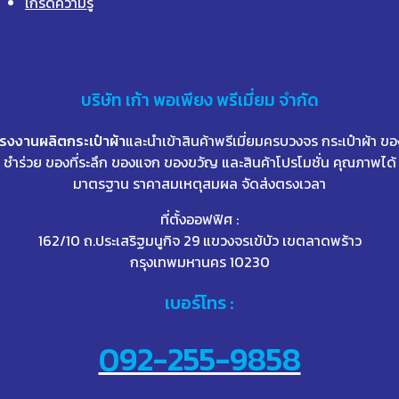
เกร็ดความรู้
บริษัท
เก้า
พอเพียง พรีเมี่ยม จำกัด
โรงงานผลิตกระเป๋าผ้า
และนำเข้าสินค้าพรีเมี่ยมครบวงจร กระเป๋าผ้า ขอ
ชำร่วย ของที่ระลึก ของแจก ของขวัญ และสินค้าโปรโมชั่น คุณภาพได้
มาตรฐาน ราคาสมเหตุสมผล จัดส่งตรงเวลา
ที่ตั้งออฟฟิศ :
162/10 ถ.ประเสริฐมนูกิจ 29 แขวงจรเข้บัว เขตลาดพร้าว
กรุงเทพมหานคร 10230
เบอร์โทร :
092-255-9858