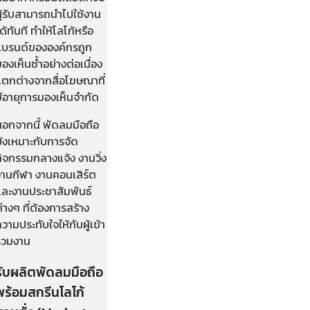
ู้รับสามารถนำไปใช้งาน
ด้ทันที ทำให้โลโก้หรือ
แบรนด์ขององค์กรถูก
องเห็นซ้ำอย่างต่อเนื่อง
แตกต่างจากสื่อโฆษณาที่
มีอายุการมองเห็นจำกัด
นอกจากนี้ พัดลมมือถือ
ยังเหมาะกับการจัด
ิจกรรมกลางแจ้ง งานวิ่ง
งานกีฬา งานคอนเสิร์ต
และงานประชาสัมพันธ์
่างๆ ที่ต้องการสร้าง
วามประทับใจให้กับผู้เข้า
ร่วมงาน
รับผลิตพัดลมมือถือ
พร้อมสกรีนโลโก้