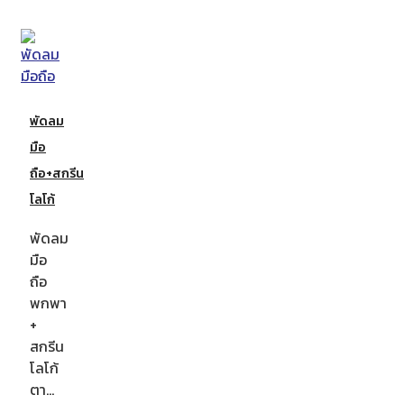
พัดลม
มือ
ถือ+สกรีน
โลโก้
พัดลม
มือ
ถือ
พกพา
+
สกรีน
โลโก้
ตา…