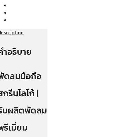
Description
คำอธิบาย
พัดลมมือถือ
สกรีนโลโก้ |
รับผลิตพัดลม
พรีเมี่ยม