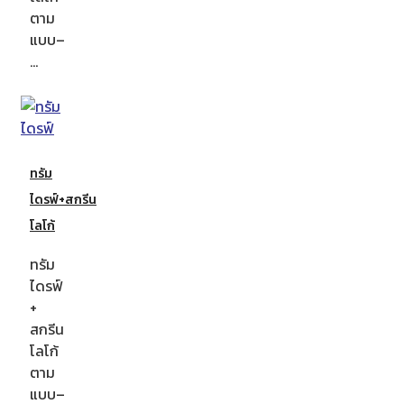
ตาม
แบบ–
…
ทรัม
ไดรฟ์+สกรีน
โลโก้
ทรัม
ไดรฟ์
+
สกรีน
โลโก้
ตาม
แบบ–