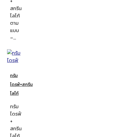
+
สกรีน
โลโก้
ตาม
แบบ
–…
ทรัม
ไดรฟ์+สกรีน
โลโก้
ทรัม
ไดรฟ์
+
สกรีน
โลโก้