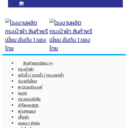
สินค้ายอดนิยม >>
กระเป๋าผ้า
แก้วน้ำ / ขวดน้ำ / กระบอกน้ำ
ร่ม พรีเมี่ยม
พาวเวอร์แบงค์
หมวก
กระสอบอีเกีย
ลำโพงบลูทูธ
พวงกุญแจ
เสื้อผ้า
หมอน / ผ้าห่ม