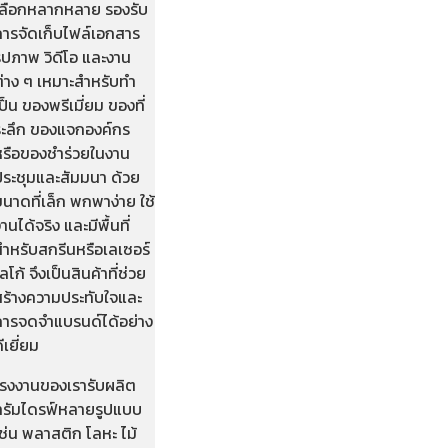
เลือกหลากหลาย รองรับ
การจัดเก็บไฟล์เอกสาร
ูปภาพ วิดีโอ และงาน
ต่าง ๆ เหมาะสำหรับทำ
ป็น ของพรีเมี่ยม ของที่
ระลึก ของแจกองค์กร
หรือของชำร่วยในงาน
ประชุมและสัมมนา ด้วย
นาดที่เล็ก พกพาง่าย ใช้
านได้จริง และมีพื้นที่
สำหรับสกรีนหรือเลเซอร์
ลโก้ จึงเป็นสินค้าที่ช่วย
สร้างความประทับใจและ
การจดจำแบรนด์ได้อย่าง
ีเยี่ยม
โรงงานของเรารับผลิต
ทรัมไดรฟ์หลายรูปแบบ
ช่น พลาสติก โลหะ ไม้