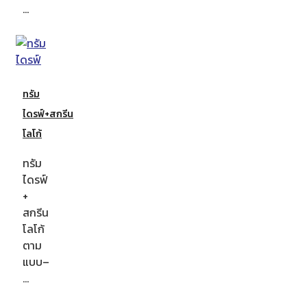
…
ทรัม
ไดรฟ์+สกรีน
โลโก้
ทรัม
ไดรฟ์
+
สกรีน
โลโก้
ตาม
แบบ–
…