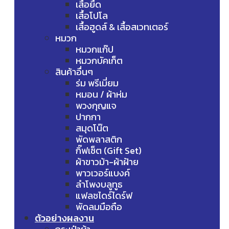
เสื้อยืด
เสื้อโปโล
เสื้อฮูดส์ & เสื้อสเวทเตอร์
หมวก
หมวกแก๊ป
หมวกบัคเก็ต
สินค้าอื่นๆ
ร่ม พรีเมี่ยม
หมอน / ผ้าห่ม
พวงกุญแจ
ปากกา
สมุดโน๊ต
พัดพลาสติก
กิ๊ฟเซ็ต (Gift Set)
ผ้าขาวม้า-ผ้าฝ้าย
พาวเวอร์แบงค์
ลำโพงบลูทูธ
แฟลชไดร์ไดร์ฟ
พัดลมมือถือ
ตัวอย่างผลงาน