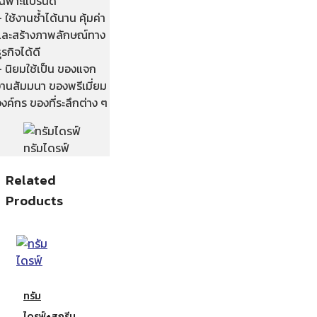
เฉพาะแบรนด์
 ใช้งานซ้ำได้นาน คุ้มค่า
และสร้างภาพลักษณ์ทาง
ุรกิจได้ดี
– นิยมใช้เป็น ของแจก
งานสัมมนา ของพรีเมี่ยม
งค์กร ของที่ระลึกต่าง ๆ
ทรัมไดรฟ์
Related
Products
ทรัม
ไดรฟ์+สกรีน