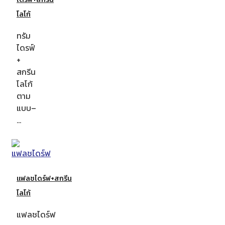
โลโก้
ทรัม
ไดรฟ์
+
สกรีน
โลโก้
ตาม
แบบ–
…
แฟลชไดร์ฟ+สกรีน
โลโก้
แฟลชไดร์ฟ