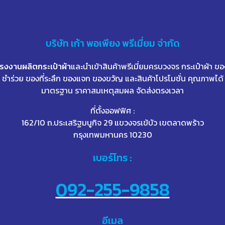
บริษัท
เก้า
พอเพียง พรีเมี่ยม จำกัด
โรงงานผลิตกระเป๋าผ้า
และนำเข้าสินค้าพรีเมี่ยมครบวงจร กระเป๋าผ้า ขอ
ชำร่วย ของที่ระลึก ของแจก ของขวัญ และสินค้าโปรโมชั่น คุณภาพได้
มาตรฐาน ราคาสมเหตุสมผล จัดส่งตรงเวลา
ที่ตั้งออฟฟิศ :
162/10 ถ.ประเสริฐมนูกิจ 29 แขวงจรเข้บัว เขตลาดพร้าว
กรุงเทพมหานคร 10230
เบอร์โทร :
092-255-9858
อีเมล