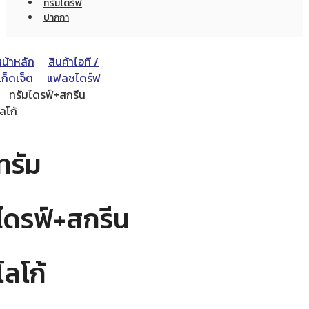
ทรัมไดร์ฟ
ปากกา
หน้าหลัก
สินค้าไอที /
ก็ดเจ็ต
แฟลชไดร์ฟ
ทรัมไดรฟ์+สกรีน
ลโก้
ทรัม
ไดรฟ์+สกรีน
โลโก้