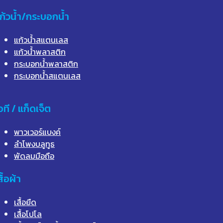
ก้วน้ำ/กระบอกน้ำ
แก้วน้ำสแตนเลส
แก้วน้ำพลาสติก
กระบอกน้ำพลาสติก
กระบอกน้ำสแตนเลส
อที / แก็ดเจ็ต
พาวเวอร์แบงค์
ลำโพงบลูทูธ
พัดลมมือถือ
สื้อผ้า
เสื้อยืด
เสื้อโปโล