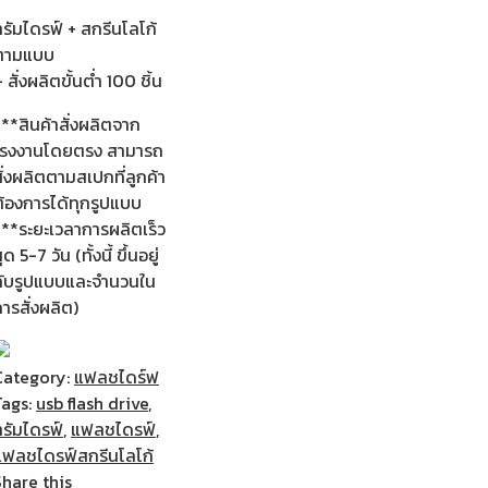
รัมไดรฟ์ + สกรีนโลโก้
ตามแบบ
 สั่งผลิตขั้นต่ำ 100 ชิ้น
**สินค้าสั่งผลิตจาก
โรงงานโดยตรง สามารถ
ั่งผลิตตามสเปกที่ลูกค้า
ต้องการได้ทุกรูปแบบ
***ระยะเวลาการผลิตเร็ว
ุด 5-7 วัน (ทั้งนี้ ขึ้นอยู่
กับรูปแบบและจำนวนใน
ารสั่งผลิต)
Category:
แฟลชไดร์ฟ
Tags:
usb flash drive
,
ทรัมไดรฟ์
,
แฟลชไดรฟ์
,
แฟลชไดรฟ์สกรีนโลโก้
Share this