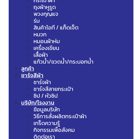
กระเป๋าผ้า
ถุงผ้าหูรูด
พวงกุญแจ
ร่ม
สินค้าไอที / แก็ดเจ็ต
หมวก
หมอนผ้าห่ม
เครื่องเขียน
เสื้อผ้า
แก้วน้ำ/ขวดน้ำ/กระบอกน้ำ
ลูกค้า
ชาร์จสีผ้า
ชาร์จผ้า
ชาร์จสีสายกระเป๋า
ซิป / หัวซิป
บริษัท/โรงงาน
ข้อมูลบริษัท
วิธีการสั่งผลิตกระเป๋าผ้า
เกร็ดความรู้
กิจกรรมเพื่อสังคม
ติดต่อเรา