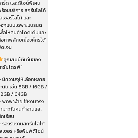
าร์ด และดีไซน์พิเศษ
พร้อมบริการ สกรีนโลโก้
ลเซอร์โลโก้ และ
ออกแบบเฉพาะแบรนด์
พื่อให้สินค้าโดดเด่นและ
สื่อภาพลักษณ์องค์กรได้
ชัดเจน
คุณสมบัติเด่นของ
“ทรัมไดรฟ์”
 มีความจุให้เลือกหลาย
ะดับ เช่น 8GB / 16GB /
32GB / 64GB
– พกพาง่าย ใช้งานจริง
เหมาะกับคนทำงานและ
ักเรียน
– รองรับงานสกรีนโลโก้
ลเซอร์ หรือพิมพ์ดีไซน์