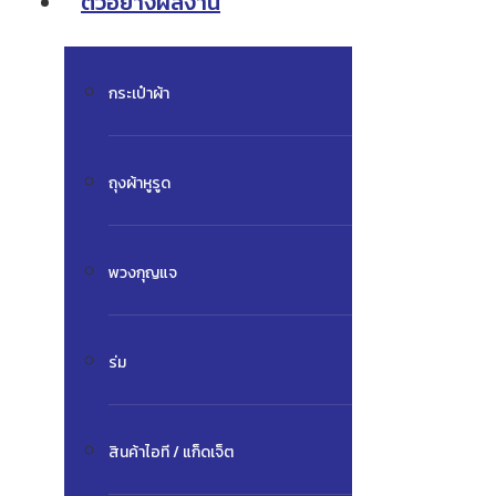
ตัวอย่างผลงาน
กระเป๋าผ้า
ถุงผ้าหูรูด
พวงกุญแจ
ร่ม
สินค้าไอที / แก็ดเจ็ต