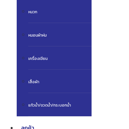
หมวก
หมอนผ้าห่ม
เครื่องเขียน
เสื้อผ้า
แก้วน้ำ/ขวดน้ำ/กระบอกน้ำ
ลูกค้า