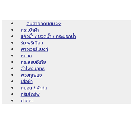
สินค้ายอดนิยม >>
กระเป๋าผ้า
แก้วน้ำ / ขวดน้ำ / กระบอกน้ำ
ร่ม พรีเมี่ยม
พาวเวอร์แบงค์
หมวก
กระสอบอีเกีย
ลำโพงบลูทูธ
พวงกุญแจ
เสื้อผ้า
หมอน / ผ้าห่ม
ทรัมไดร์ฟ
ปากกา