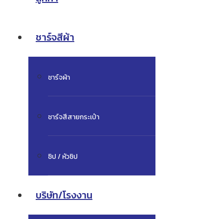
ชาร์จสีผ้า
ชาร์จผ้า
ชาร์จสีสายกระเป๋า
ซิป / หัวซิป
บริษัท/โรงงาน