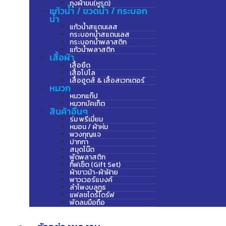
ถุงผ้าขน(หูรูด)
แก้วน้ำ / ขวดน้ำ / กระบอก
น้ำ
แก้วน้ำสแตนเลส
กระบอกน้ำสแตนเลส
กระบอกน้ำพลาสติก
แก้วน้ำพลาสติก
เสื้อผ้า
เสื้อยืด
เสื้อโปโล
เสื้อฮูดส์ & เสื้อสเวทเตอร์
หมวก
หมวกแก๊ป
หมวกบัคเก็ต
สินค้าอื่นๆ
ร่ม พรีเมี่ยม
หมอน / ผ้าห่ม
พวงกุญแจ
ปากกา
สมุดโน๊ต
พัดพลาสติก
กิ๊ฟเซ็ต (Gift Set)
ผ้าขาวม้า-ผ้าฝ้าย
พาวเวอร์แบงค์
ลำโพงบลูทูธ
แฟลชไดร์ไดร์ฟ
พัดลมมือถือ