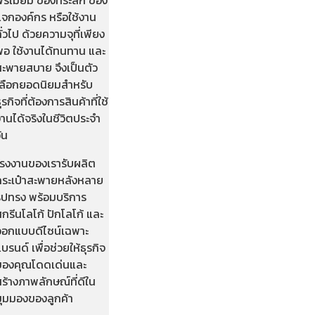
แจกองค์กร หรือใช้งาน
ั่วไป ด้วยความจุที่เพียง
พอ ใช้งานได้ทนทาน และ
สะพายสบาย จึงเป็นตัว
เลือกยอดนิยมสำหรับ
ุรกิจที่ต้องการสินค้าที่ใช้
านได้จริงในชีวิตประจำ
ัน
โรงงานของเรารับผลิต
กระเป๋าสะพายหลังหลาย
รูปทรง พร้อมบริการ
กรีนโลโก้ ปักโลโก้ และ
ออกแบบดีไซน์เฉพาะ
บรนด์ เพื่อช่วยให้ธุรกิจ
ของคุณโดดเด่นและ
ร้างภาพลักษณ์ที่ดีใน
มุมมองของลูกค้า