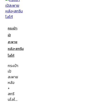
กระเป๋า
เป้
สะพาย
หลัง+สกรีน
โลโก้
กระเป๋า
เป้
สะพาย
หลัง
+
สกรี
นโลโ…