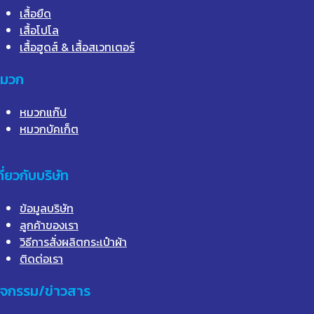
เสื้อยืด
เสื้อโปโล
เสื้อฮูดส์ & เสื้อสเวทเตอร์
มวก
หมวกแก๊ป
หมวกบัคเก็ต
กี่ยวกับบริษัท
ข้อมูลบริษัท
ลูกค้าของเรา
วิธีการสั่งผลิตกระเป๋าผ้า
ติดต่อเรา
ิจกรรม/ข่าวสาร