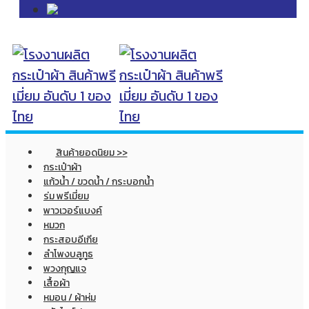
สินค้ายอดนิยม >>
กระเป๋าผ้า
แก้วน้ำ / ขวดน้ำ / กระบอกน้ำ
ร่ม พรีเมี่ยม
พาวเวอร์แบงค์
หมวก
กระสอบอีเกีย
ลำโพงบลูทูธ
พวงกุญแจ
เสื้อผ้า
หมอน / ผ้าห่ม