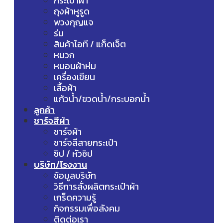
กระเป๋าผ้า
ถุงผ้าหูรูด
พวงกุญแจ
ร่ม
สินค้าไอที / แก็ดเจ็ต
หมวก
หมอนผ้าห่ม
เครื่องเขียน
เสื้อผ้า
แก้วน้ำ/ขวดน้ำ/กระบอกน้ำ
ลูกค้า
ชาร์จสีผ้า
ชาร์จผ้า
ชาร์จสีสายกระเป๋า
ซิป / หัวซิป
บริษัท/โรงงาน
ข้อมูลบริษัท
วิธีการสั่งผลิตกระเป๋าผ้า
เกร็ดความรู้
กิจกรรมเพื่อสังคม
ติดต่อเรา