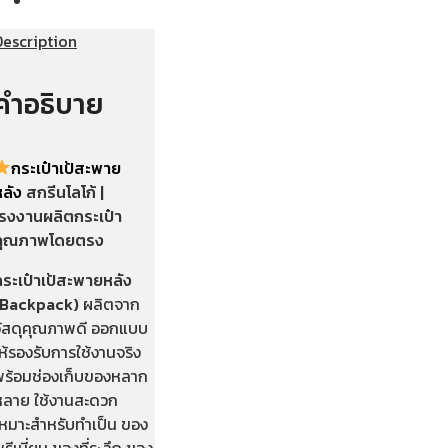
Description
คำอธิบาย
กระเป๋าเป้สะพาย
หลัง
สกรีนโลโก้ |
โรงงานผลิตกระเป๋า
คุณภาพโดยตรง
กระเป๋าเป้สะพายหลัง
(Backpack)
ผลิตจาก
วัสดุคุณภาพดี ออกแบบ
ห้รองรับการใช้งานจริง
พร้อมช่องเก็บของหลาก
หลาย ใช้งานสะดวก
เหมาะสำหรับทำเป็น ของ
รีเมี่ยม ของที่ระลึก ของ