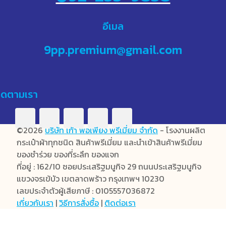
อีเมล
9pp.premium@gmail.com
ิดตามเรา
©2026
บริษัท เก้า พอเพียง พรีเมี่ยม จำกัด
- โรงงานผลิต
กระเป๋าผ้าทุกชนิด สินค้าพรีเมี่ยม และนำเข้าสินค้าพรีเมี่ยม
ของชำร่วย ของที่ระลึก ของแจก
ที่อยู่ : 162/10 ซอยประเสริฐมนูกิจ 29 ถนนประเสริฐมนูกิจ
แขวงจรเข้บัว เขตลาดพร้าว กรุงเทพฯ 10230
เลขประจำตัวผู้เสียภาษี : 0105557036872
เกี่ยวกับเรา
|
วิธีการสั่งซื้อ
|
ติดต่อเรา