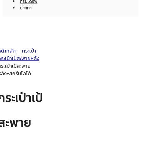
ทรัมไดร์ฟ
ปากกา
หน้าหลัก
กระเป๋า
ระเป๋าเป้สะพายหลัง
ระเป๋าเป้สะพาย
หลัง+สกรีนโลโก้
กระเป๋าเป้
สะพาย