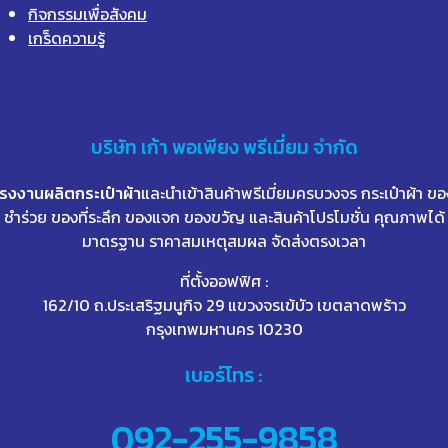
กิจกรรมเพื่อสังคม
เกร็ดความรู้
บริษัท
เก้า
พอเพียง พรีเมี่ยม จำกัด
โรงงานผลิตกระเป๋าผ้า
และนำเข้าสินค้าพรีเมี่ยมครบวงจร กระเป๋าผ้า ขอ
ชำร่วย ของที่ระลึก ของแจก ของขวัญ และสินค้าโปรโมชั่น คุณภาพได้
มาตรฐาน ราคาสมเหตุสมผล จัดส่งตรงเวลา
ที่ตั้งออฟฟิศ :
162/10 ถ.ประเสริฐมนูกิจ 29 แขวงจรเข้บัว เขตลาดพร้าว
กรุงเทพมหานคร 10230
เบอร์โทร :
092-255-9858