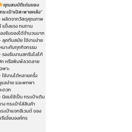
คุณสมบัติเด่นของ
“กระเป๋าเป้สะพายหลัง”
– ผลิตจากวัสดุคุณภาพ
ดี แข็งแรง ทนทาน
รองรับของได้จำนวนมาก
 ลุคทันสมัย ใช้งานง่าย
เหมาะกับทุกกิจกรรม
– รองรับงานสกรีนโลโก้
ปัก หรือพิมพ์ลวดลาย
เฉพาะ
 ใช้งานได้หลายครั้ง
ดูแลง่าย และพกพา
สะดวก
 นิยมใช้เป็น กระเป๋าเดิน
าง กระเป๋าใส่สินค้า
ระเป๋าแจกอีเวนต์ ของ
รีเมี่ยมองค์กร