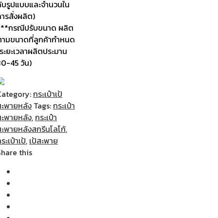
กับรูปแบบและจำนวนใน
ารสั่งผลิต)
***กรณีปรับขนาด ผลิต
ตามขนาดที่ลูกค้ากำหนด
(ระยะเวลาผลิตประมาน
30-45 วัน)
Category:
กระเป๋าเป้
สะพายหลัง
Tags:
กระเป๋า
สะพายหลัง
,
กระเป๋า
สะพายหลังสกรีนโลโก้
,
ระเป๋าเป้
,
เป้สะพาย
Share this