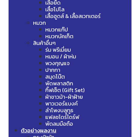
เสื้อยืด
เสื้อโปโล
เสื้อฮูดส์ & เสื้อสเวทเตอร์
หมวก
หมวกแก๊ป
หมวกบัคเก็ต
สินค้าอื่นๆ
ร่ม พรีเมี่ยม
หมอน / ผ้าห่ม
พวงกุญแจ
ปากกา
สมุดโน๊ต
พัดพลาสติก
กิ๊ฟเซ็ต (Gift Set)
ผ้าขาวม้า-ผ้าฝ้าย
พาวเวอร์แบงค์
ลำโพงบลูทูธ
แฟลชไดร์ไดร์ฟ
พัดลมมือถือ
ตัวอย่างผลงาน