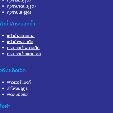
ถุงผ้าซาติน(หูรูด)
ถุงผ้าขน(หูรูด)
ก้วน้ำ/กระบอกน้ำ
แก้วน้ำสแตนเลส
แก้วน้ำพลาสติก
กระบอกน้ำพลาสติก
กระบอกน้ำสแตนเลส
อที / แก็ดเจ็ต
พาวเวอร์แบงค์
ลำโพงบลูทูธ
พัดลมมือถือ
สื้อผ้า