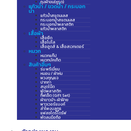
ถุงผ้าขน(หูรูด)
แก้วน้ำ / ขวดน้ำ / กระบอก
น้ำ
แก้วน้ำสแตนเลส
กระบอกน้ำสแตนเลส
กระบอกน้ำพลาสติก
แก้วน้ำพลาสติก
เสื้อผ้า
เสื้อยืด
เสื้อโปโล
เสื้อฮูดส์ & เสื้อสเวทเตอร์
หมวก
หมวกแก๊ป
หมวกบัคเก็ต
สินค้าอื่นๆ
ร่ม พรีเมี่ยม
หมอน / ผ้าห่ม
พวงกุญแจ
ปากกา
สมุดโน๊ต
พัดพลาสติก
กิ๊ฟเซ็ต (Gift Set)
ผ้าขาวม้า-ผ้าฝ้าย
พาวเวอร์แบงค์
ลำโพงบลูทูธ
แฟลชไดร์ไดร์ฟ
พัดลมมือถือ