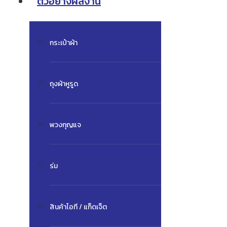
ตัวอย่างผลงาน
กระเป๋าผ้า
ถุงผ้าหูรูด
พวงกุญแจ
ร่ม
สินค้าไอที / แก็ดเจ็ต