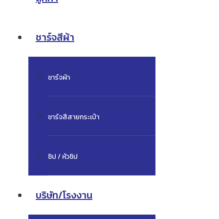
ชาร์จสีผ้า
ชาร์จผ้า
ชาร์จสีสายกระเป๋า
ซิป / หัวซิป
บริษัท/โรงงาน