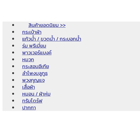
สินค้ายอดนิยม >>
กระเป๋าผ้า
แก้วน้ำ / ขวดน้ำ / กระบอกน้ำ
ร่ม พรีเมี่ยม
พาวเวอร์แบงค์
หมวก
กระสอบอีเกีย
ลำโพงบลูทูธ
พวงกุญแจ
เสื้อผ้า
หมอน / ผ้าห่ม
ทรัมไดร์ฟ
ปากกา