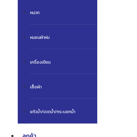
หมวก
หมอนผ้าห่ม
เครื่องเขียน
เสื้อผ้า
แก้วน้ำ/ขวดน้ำ/กระบอกน้ำ
ลูกค้า