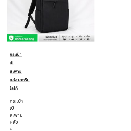
กระเป๋า
เป้
สะพาย
หลัง+สกรีน
โลโก้
กระเป๋า
เป้
สะพาย
หลัง
+