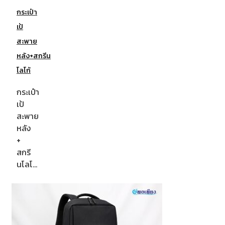
กระเป๋า
เป้
สะพาย
หลัง+สกรีน
โลโก้
กระเป๋า
เป้
สะพาย
หลัง
+
สกรี
นโลโ…