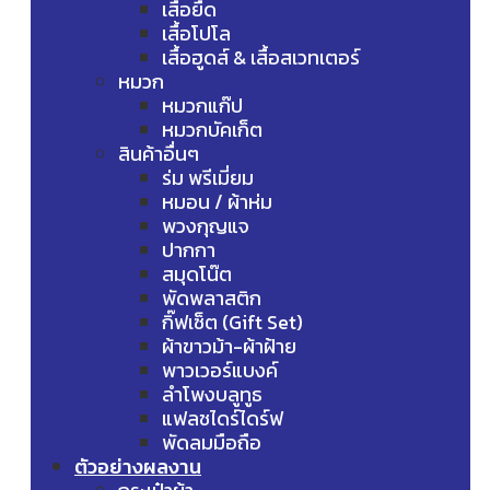
เสื้อยืด
เสื้อโปโล
เสื้อฮูดส์ & เสื้อสเวทเตอร์
หมวก
หมวกแก๊ป
หมวกบัคเก็ต
สินค้าอื่นๆ
ร่ม พรีเมี่ยม
หมอน / ผ้าห่ม
พวงกุญแจ
ปากกา
สมุดโน๊ต
พัดพลาสติก
กิ๊ฟเซ็ต (Gift Set)
ผ้าขาวม้า-ผ้าฝ้าย
พาวเวอร์แบงค์
ลำโพงบลูทูธ
แฟลชไดร์ไดร์ฟ
พัดลมมือถือ
ตัวอย่างผลงาน