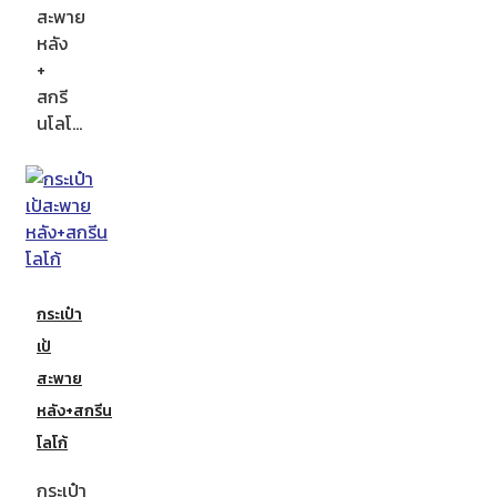
สะพาย
หลัง
+
สกรี
นโลโ…
กระเป๋า
เป้
สะพาย
หลัง+สกรีน
โลโก้
กระเป๋า