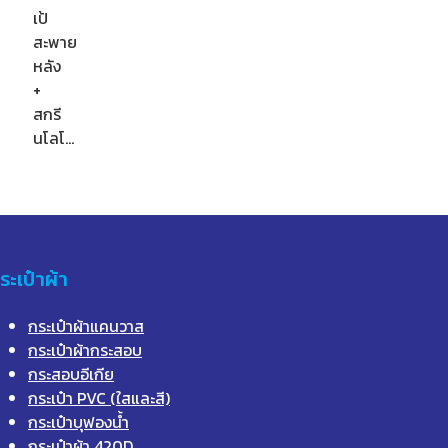
เป้
สะพาย
หลัง
+
สกรี
นโลโ…
ระเป๋าผ้า
กระเป๋าผ้าแคนวาส
กระเป๋าผ้ากระสอบ
กระสอบอีเกีย
กระเป๋า PVC (ใสและสี)
กระเป๋าบุฟองน้ำ
กระเป๋าผ้า 420D