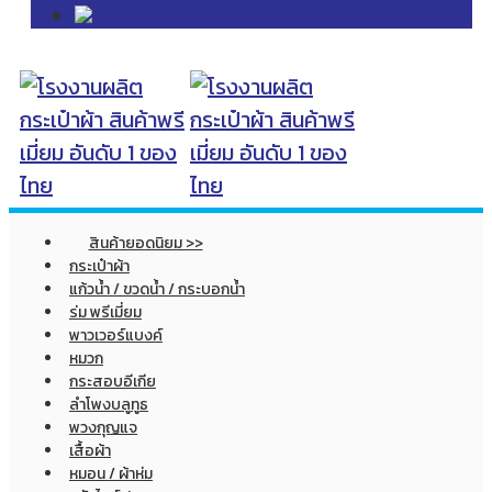
สินค้ายอดนิยม >>
กระเป๋าผ้า
แก้วน้ำ / ขวดน้ำ / กระบอกน้ำ
ร่ม พรีเมี่ยม
พาวเวอร์แบงค์
หมวก
กระสอบอีเกีย
ลำโพงบลูทูธ
พวงกุญแจ
เสื้อผ้า
หมอน / ผ้าห่ม