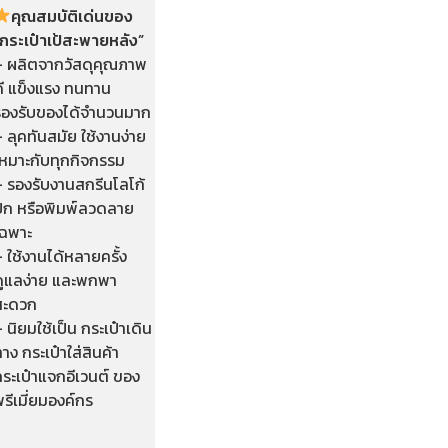
คุณสมบัติเด่นของ
“กระเป๋าเป้สะพายหลัง”
– ผลิตจากวัสดุคุณภาพ
ดี แข็งแรง ทนทาน
รองรับของได้จำนวนมาก
 ลุคทันสมัย ใช้งานง่าย
เหมาะกับทุกกิจกรรม
– รองรับงานสกรีนโลโก้
ปัก หรือพิมพ์ลวดลาย
เฉพาะ
 ใช้งานได้หลายครั้ง
ดูแลง่าย และพกพา
สะดวก
 นิยมใช้เป็น กระเป๋าเดิน
าง กระเป๋าใส่สินค้า
ระเป๋าแจกอีเวนต์ ของ
รีเมี่ยมองค์กร