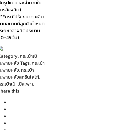
กับรูปแบบและจำนวนใน
ารสั่งผลิต)
***กรณีปรับขนาด ผลิต
ตามขนาดที่ลูกค้ากำหนด
(ระยะเวลาผลิตประมาน
30-45 วัน)
Category:
กระเป๋าเป้
สะพายหลัง
Tags:
กระเป๋า
สะพายหลัง
,
กระเป๋า
สะพายหลังสกรีนโลโก้
,
ระเป๋าเป้
,
เป้สะพาย
Share this