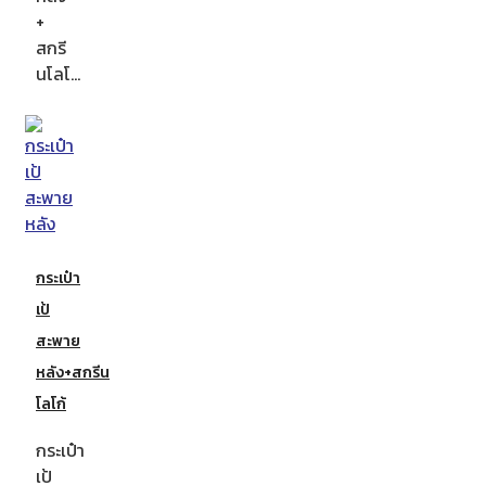
+
สกรี
นโลโ…
กระเป๋า
เป้
สะพาย
หลัง+สกรีน
โลโก้
กระเป๋า
เป้