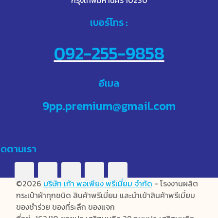
เบอร์โทร :
092-255-9858
อีเมล
9pp.premium@gmail.com
ิดตามเรา
©2026
บริษัท เก้า พอเพียง พรีเมี่ยม จำกัด
- โรงงานผลิต
กระเป๋าผ้าทุกชนิด สินค้าพรีเมี่ยม และนำเข้าสินค้าพรีเมี่ยม
ของชำร่วย ของที่ระลึก ของแจก