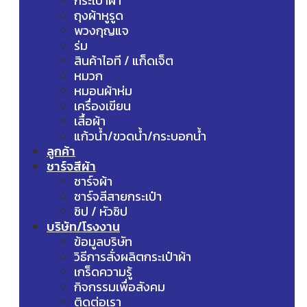
กระเป๋าผ้า
ถุงผ้าหูรูด
พวงกุญแจ
ร่ม
สินค้าไอที / แก็ดเจ็ต
หมวก
หมอนผ้าห่ม
เครื่องเขียน
เสื้อผ้า
แก้วน้ำ/ขวดน้ำ/กระบอกน้ำ
ลูกค้า
ชาร์จสีผ้า
ชาร์จผ้า
ชาร์จสีสายกระเป๋า
ซิป / หัวซิป
บริษัท/โรงงาน
ข้อมูลบริษัท
วิธีการสั่งผลิตกระเป๋าผ้า
เกร็ดความรู้
กิจกรรมเพื่อสังคม
ติดต่อเรา