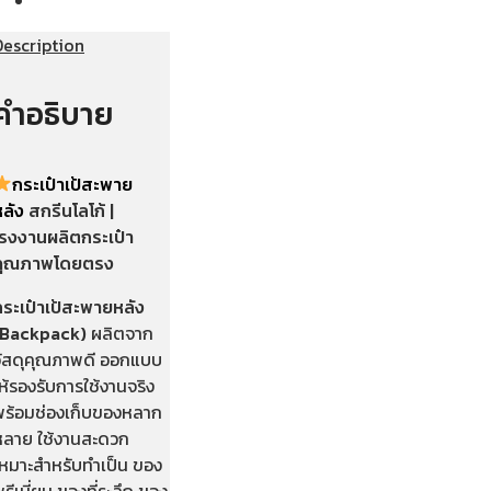
Description
คำอธิบาย
กระเป๋าเป้สะพาย
หลัง
สกรีนโลโก้ |
โรงงานผลิตกระเป๋า
คุณภาพโดยตรง
กระเป๋าเป้สะพายหลัง
(Backpack)
ผลิตจาก
วัสดุคุณภาพดี ออกแบบ
ห้รองรับการใช้งานจริง
พร้อมช่องเก็บของหลาก
หลาย ใช้งานสะดวก
เหมาะสำหรับทำเป็น ของ
รีเมี่ยม ของที่ระลึก ของ