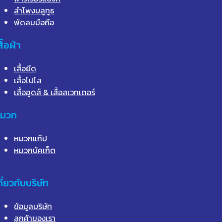
ลำโพงบลูทูธ
พัดลมมือถือ
สื้อผ้า
เสื้อยืด
เสื้อโปโล
เสื้อฮูดส์ & เสื้อสเวทเตอร์
มวก
หมวกแก๊ป
หมวกบัคเก็ต
กี่ยวกับบริษัท
ข้อมูลบริษัท
ลูกค้าของเรา