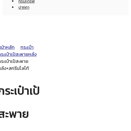
ทรัมไดร์ฟ
ปากกา
หน้าหลัก
กระเป๋า
ระเป๋าเป้สะพายหลัง
ระเป๋าเป้สะพาย
หลัง+สกรีนโลโก้
กระเป๋าเป้
สะพาย