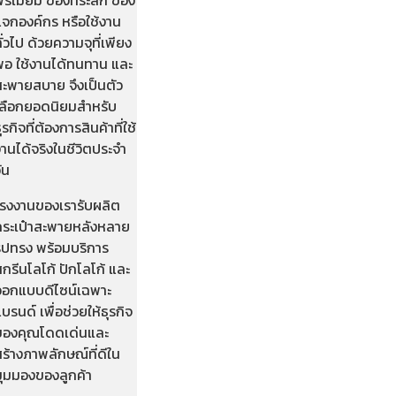
แจกองค์กร หรือใช้งาน
ั่วไป ด้วยความจุที่เพียง
พอ ใช้งานได้ทนทาน และ
สะพายสบาย จึงเป็นตัว
เลือกยอดนิยมสำหรับ
ุรกิจที่ต้องการสินค้าที่ใช้
านได้จริงในชีวิตประจำ
ัน
โรงงานของเรารับผลิต
กระเป๋าสะพายหลังหลาย
รูปทรง พร้อมบริการ
กรีนโลโก้ ปักโลโก้ และ
ออกแบบดีไซน์เฉพาะ
บรนด์ เพื่อช่วยให้ธุรกิจ
ของคุณโดดเด่นและ
ร้างภาพลักษณ์ที่ดีใน
มุมมองของลูกค้า