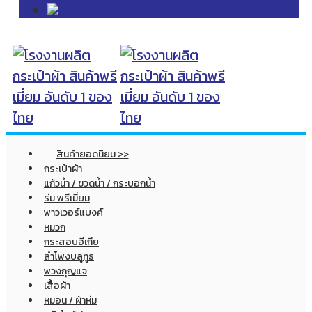
สินค้ายอดนิยม >>
กระเป๋าผ้า
แก้วน้ำ / ขวดน้ำ / กระบอกน้ำ
ร่ม พรีเมี่ยม
พาวเวอร์แบงค์
หมวก
กระสอบอีเกีย
ลำโพงบลูทูธ
พวงกุญแจ
เสื้อผ้า
หมอน / ผ้าห่ม