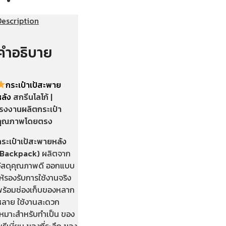
Description
คำอธิบาย
กระเป๋าเป้สะพาย
หลัง
สกรีนโลโก้ |
โรงงานผลิตกระเป๋า
คุณภาพโดยตรง
กระเป๋าเป้สะพายหลัง
(Backpack)
ผลิตจาก
วัสดุคุณภาพดี ออกแบบ
ห้รองรับการใช้งานจริง
พร้อมช่องเก็บของหลาก
หลาย ใช้งานสะดวก
เหมาะสำหรับทำเป็น ของ
รีเมี่ยม ของที่ระลึก ของ