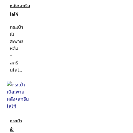
หลัง+สกรีน
โลโก้
กระเป๋า
เป้
สะพาย
หลัง
+
สกรี
นโลโ…
กระเป๋า
เป้