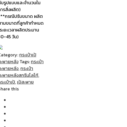
กับรูปแบบและจำนวนใน
ารสั่งผลิต)
***กรณีปรับขนาด ผลิต
ตามขนาดที่ลูกค้ากำหนด
(ระยะเวลาผลิตประมาน
30-45 วัน)
Category:
กระเป๋าเป้
สะพายหลัง
Tags:
กระเป๋า
สะพายหลัง
,
กระเป๋า
สะพายหลังสกรีนโลโก้
,
ระเป๋าเป้
,
เป้สะพาย
Share this