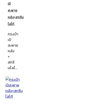
เป้
สะพาย
หลัง+สกรีน
โลโก้
กระเป๋า
เป้
สะพาย
หลัง
+
สกรี
นโลโ…