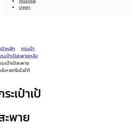
ทรัมไดร์ฟ
ปากกา
หน้าหลัก
กระเป๋า
ระเป๋าเป้สะพายหลัง
ระเป๋าเป้สะพาย
หลัง+สกรีนโลโก้
กระเป๋าเป้
สะพาย