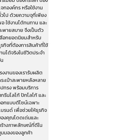
แจกองค์กร หรือใช้งาน
ั่วไป ด้วยความจุที่เพียง
พอ ใช้งานได้ทนทาน และ
สะพายสบาย จึงเป็นตัว
เลือกยอดนิยมสำหรับ
ุรกิจที่ต้องการสินค้าที่ใช้
านได้จริงในชีวิตประจำ
ัน
โรงงานของเรารับผลิต
กระเป๋าสะพายหลังหลาย
รูปทรง พร้อมบริการ
กรีนโลโก้ ปักโลโก้ และ
ออกแบบดีไซน์เฉพาะ
บรนด์ เพื่อช่วยให้ธุรกิจ
ของคุณโดดเด่นและ
ร้างภาพลักษณ์ที่ดีใน
มุมมองของลูกค้า