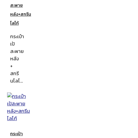
สะพาย
หลัง+สกรีน
โลโก้
กระเป๋า
เป้
สะพาย
หลัง
+
สกรี
นโลโ…
กระเป๋า