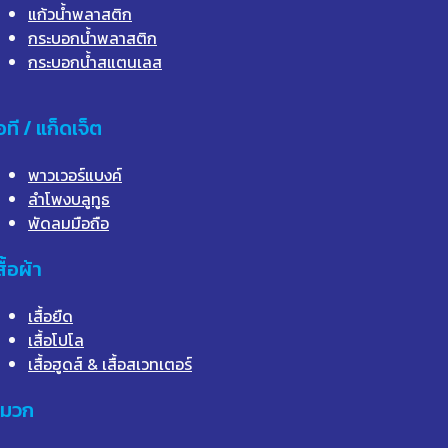
แก้วน้ำพลาสติก
กระบอกน้ำพลาสติก
กระบอกน้ำสแตนเลส
อที / แก็ดเจ็ต
พาวเวอร์แบงค์
ลำโพงบลูทูธ
พัดลมมือถือ
สื้อผ้า
เสื้อยืด
เสื้อโปโล
เสื้อฮูดส์ & เสื้อสเวทเตอร์
มวก