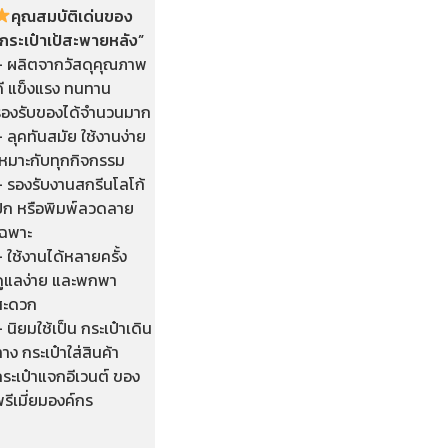
คุณสมบัติเด่นของ
“กระเป๋าเป้สะพายหลัง”
– ผลิตจากวัสดุคุณภาพ
ดี แข็งแรง ทนทาน
รองรับของได้จำนวนมาก
 ลุคทันสมัย ใช้งานง่าย
เหมาะกับทุกกิจกรรม
– รองรับงานสกรีนโลโก้
ปัก หรือพิมพ์ลวดลาย
เฉพาะ
 ใช้งานได้หลายครั้ง
ดูแลง่าย และพกพา
สะดวก
 นิยมใช้เป็น กระเป๋าเดิน
าง กระเป๋าใส่สินค้า
ระเป๋าแจกอีเวนต์ ของ
รีเมี่ยมองค์กร