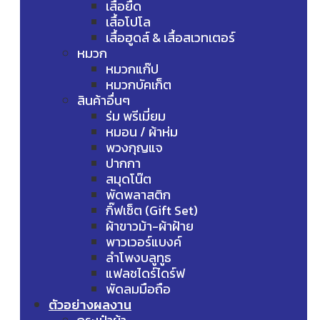
เสื้อยืด
เสื้อโปโล
เสื้อฮูดส์ & เสื้อสเวทเตอร์
หมวก
หมวกแก๊ป
หมวกบัคเก็ต
สินค้าอื่นๆ
ร่ม พรีเมี่ยม
หมอน / ผ้าห่ม
พวงกุญแจ
ปากกา
สมุดโน๊ต
พัดพลาสติก
กิ๊ฟเซ็ต (Gift Set)
ผ้าขาวม้า-ผ้าฝ้าย
พาวเวอร์แบงค์
ลำโพงบลูทูธ
แฟลชไดร์ไดร์ฟ
พัดลมมือถือ
ตัวอย่างผลงาน