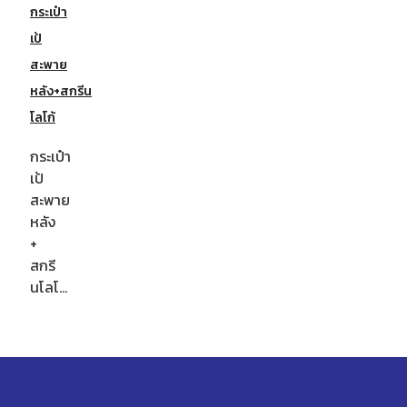
กระเป๋า
เป้
สะพาย
หลัง+สกรีน
โลโก้
กระเป๋า
เป้
สะพาย
หลัง
+
สกรี
นโลโ…