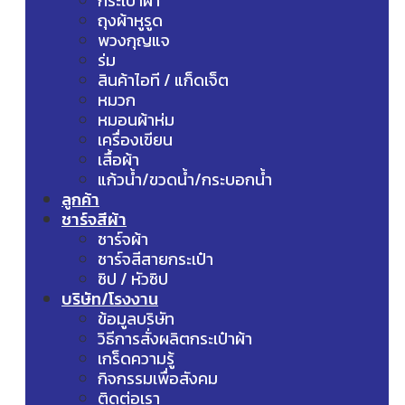
กระเป๋าผ้า
ถุงผ้าหูรูด
พวงกุญแจ
ร่ม
สินค้าไอที / แก็ดเจ็ต
หมวก
หมอนผ้าห่ม
เครื่องเขียน
เสื้อผ้า
แก้วน้ำ/ขวดน้ำ/กระบอกน้ำ
ลูกค้า
ชาร์จสีผ้า
ชาร์จผ้า
ชาร์จสีสายกระเป๋า
ซิป / หัวซิป
บริษัท/โรงงาน
ข้อมูลบริษัท
วิธีการสั่งผลิตกระเป๋าผ้า
เกร็ดความรู้
กิจกรรมเพื่อสังคม
ติดต่อเรา