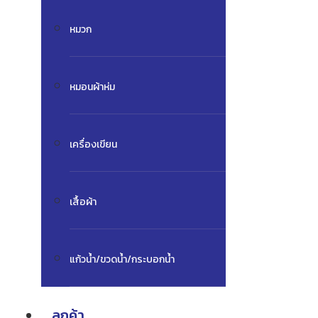
หมวก
หมอนผ้าห่ม
เครื่องเขียน
เสื้อผ้า
แก้วน้ำ/ขวดน้ำ/กระบอกน้ำ
ลูกค้า