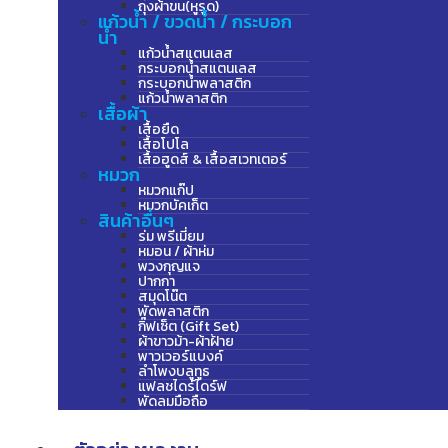
ถุงผ้าขน(หูรูด)
แก้วน้ำ / ขวดน้ำ / กระบอก
น้ำ
แก้วน้ำสแตนเลส
กระบอกน้ำสแตนเลส
กระบอกน้ำพลาสติก
แก้วน้ำพลาสติก
เสื้อผ้า
เสื้อยืด
เสื้อโปโล
เสื้อฮูดส์ & เสื้อสเวทเตอร์
หมวก
หมวกแก๊ป
หมวกบัคเก็ต
สินค้าอื่นๆ
ร่ม พรีเมี่ยม
หมอน / ผ้าห่ม
พวงกุญแจ
ปากกา
สมุดโน๊ต
พัดพลาสติก
กิ๊ฟเซ็ต (Gift Set)
ผ้าขาวม้า-ผ้าฝ้าย
พาวเวอร์แบงค์
ลำโพงบลูทูธ
แฟลชไดร์ไดร์ฟ
พัดลมมือถือ