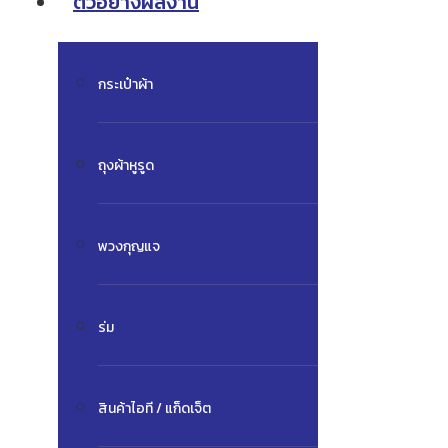
ตัวอย่างผลงาน
กระเป๋าผ้า
ถุงผ้าหูรูด
พวงกุญแจ
ร่ม
สินค้าไอที / แก็ดเจ็ต