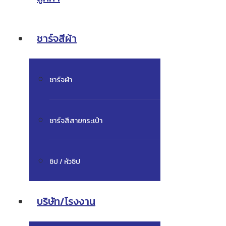
ชาร์จสีผ้า
ชาร์จผ้า
ชาร์จสีสายกระเป๋า
ซิป / หัวซิป
บริษัท/โรงงาน