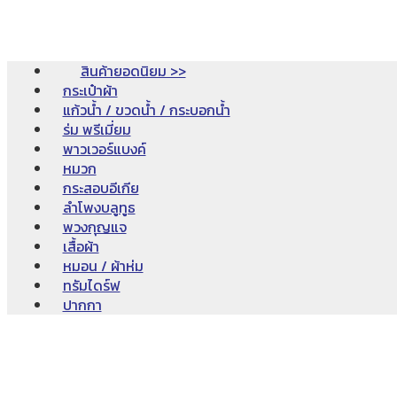
สินค้ายอดนิยม >>
กระเป๋าผ้า
แก้วน้ำ / ขวดน้ำ / กระบอกน้ำ
ร่ม พรีเมี่ยม
พาวเวอร์แบงค์
หมวก
กระสอบอีเกีย
ลำโพงบลูทูธ
พวงกุญแจ
เสื้อผ้า
หมอน / ผ้าห่ม
ทรัมไดร์ฟ
ปากกา