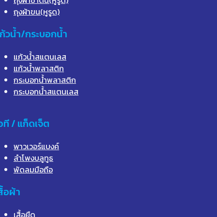
ถุงผ้าขน(หูรูด)
ก้วน้ำ/กระบอกน้ำ
แก้วน้ำสแตนเลส
แก้วน้ำพลาสติก
กระบอกน้ำพลาสติก
กระบอกน้ำสแตนเลส
อที / แก็ดเจ็ต
พาวเวอร์แบงค์
ลำโพงบลูทูธ
พัดลมมือถือ
สื้อผ้า
เสื้อยืด