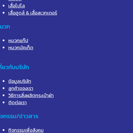
เสื้อโปโล
เสื้อฮูดส์ & เสื้อสเวทเตอร์
มวก
หมวกแก๊ป
หมวกบัคเก็ต
กี่ยวกับบริษัท
ข้อมูลบริษัท
ลูกค้าของเรา
วิธีการสั่งผลิตกระเป๋าผ้า
ติดต่อเรา
ิจกรรม/ข่าวสาร
กิจกรรมเพื่อสังคม