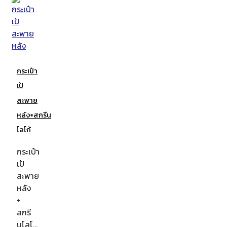
กระเป๋า
เป้
สะพาย
หลัง+สกรีน
โลโก้
กระเป๋า
เป้
สะพาย
หลัง
+
สกรี
นโลโ…