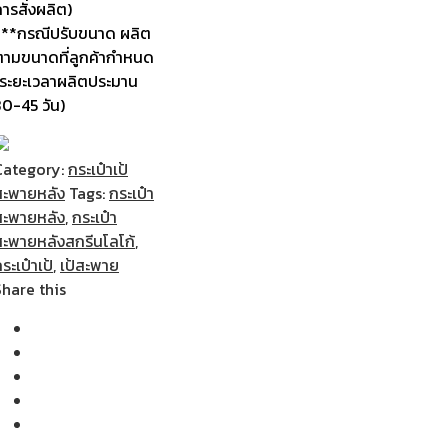
ารสั่งผลิต)
***กรณีปรับขนาด ผลิต
ตามขนาดที่ลูกค้ากำหนด
(ระยะเวลาผลิตประมาน
30-45 วัน)
Category:
กระเป๋าเป้
สะพายหลัง
Tags:
กระเป๋า
สะพายหลัง
,
กระเป๋า
สะพายหลังสกรีนโลโก้
,
ระเป๋าเป้
,
เป้สะพาย
Share this