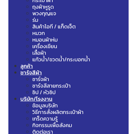
กระเป๋าผ้า
ถุงผ้าหูรูด
พวงกุญแจ
ร่ม
สินค้าไอที / แก็ดเจ็ต
หมวก
หมอนผ้าห่ม
เครื่องเขียน
เสื้อผ้า
แก้วน้ำ/ขวดน้ำ/กระบอกน้ำ
ลูกค้า
ชาร์จสีผ้า
ชาร์จผ้า
ชาร์จสีสายกระเป๋า
ซิป / หัวซิป
บริษัท/โรงงาน
ข้อมูลบริษัท
วิธีการสั่งผลิตกระเป๋าผ้า
เกร็ดความรู้
กิจกรรมเพื่อสังคม
ติดต่อเรา