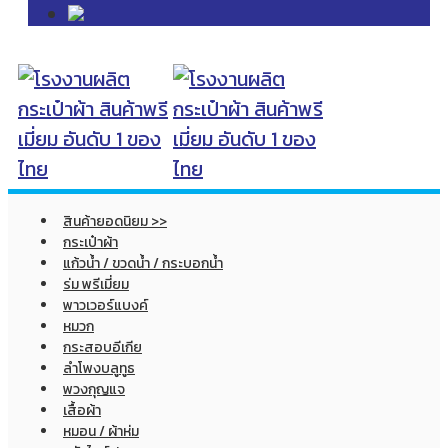
สินค้ายอดนิยม >>
กระเป๋าผ้า
แก้วน้ำ / ขวดน้ำ / กระบอกน้ำ
ร่ม พรีเมี่ยม
พาวเวอร์แบงค์
หมวก
กระสอบอีเกีย
ลำโพงบลูทูธ
พวงกุญแจ
เสื้อผ้า
หมอน / ผ้าห่ม