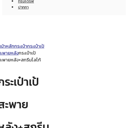
ทรัมไดร์ฟ
ปากกา
หน้าหลัก
กระเป๋า
กระเป๋าเป้
สะพายหลัง
กระเป๋าเป้
สะพายหลัง+สกรีนโลโก้
กระเป๋าเป้
สะพาย
หลัง+สกรีน