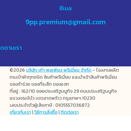
อีเมล
9pp.premium@gmail.com
ิดตามเรา
©2026
บริษัท เก้า พอเพียง พรีเมี่ยม จำกัด
- โรงงานผลิต
กระเป๋าผ้าทุกชนิด สินค้าพรีเมี่ยม และนำเข้าสินค้าพรีเมี่ยม
ของชำร่วย ของที่ระลึก ของแจก
ที่อยู่ : 162/10 ซอยประเสริฐมนูกิจ 29 ถนนประเสริฐมนูกิจ
แขวงจรเข้บัว เขตลาดพร้าว กรุงเทพฯ 10230
เลขประจำตัวผู้เสียภาษี : 0105557036872
เกี่ยวกับเรา
|
วิธีการสั่งซื้อ
|
ติดต่อเรา