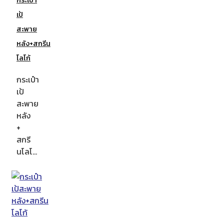
กระเป๋า
เป้
สะพาย
หลัง+สกรีน
โลโก้
กระเป๋า
เป้
สะพาย
หลัง
+
สกรี
นโลโ…