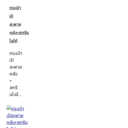
กระเป๋า
เป้
สะพาย
หลัง+สกรีน
โลโก้
กระเป๋า
เป้
สะพาย
หลัง
+
สกรี
นโลโ…