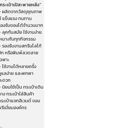
“กระเป๋าเป้สะพายหลัง”
– ผลิตจากวัสดุคุณภาพ
ดี แข็งแรง ทนทาน
รองรับของได้จำนวนมาก
 ลุคทันสมัย ใช้งานง่าย
เหมาะกับทุกกิจกรรม
– รองรับงานสกรีนโลโก้
ปัก หรือพิมพ์ลวดลาย
เฉพาะ
 ใช้งานได้หลายครั้ง
ดูแลง่าย และพกพา
สะดวก
 นิยมใช้เป็น กระเป๋าเดิน
าง กระเป๋าใส่สินค้า
ระเป๋าแจกอีเวนต์ ของ
รีเมี่ยมองค์กร