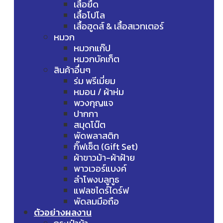
เสื้อยืด
เสื้อโปโล
เสื้อฮูดส์ & เสื้อสเวทเตอร์
หมวก
หมวกแก๊ป
หมวกบัคเก็ต
สินค้าอื่นๆ
ร่ม พรีเมี่ยม
หมอน / ผ้าห่ม
พวงกุญแจ
ปากกา
สมุดโน๊ต
พัดพลาสติก
กิ๊ฟเซ็ต (Gift Set)
ผ้าขาวม้า-ผ้าฝ้าย
พาวเวอร์แบงค์
ลำโพงบลูทูธ
แฟลชไดร์ไดร์ฟ
พัดลมมือถือ
ตัวอย่างผลงาน