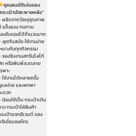
คุณสมบัติเด่นของ
“กระเป๋าเป้สะพายหลัง”
– ผลิตจากวัสดุคุณภาพ
ดี แข็งแรง ทนทาน
รองรับของได้จำนวนมาก
 ลุคทันสมัย ใช้งานง่าย
เหมาะกับทุกกิจกรรม
– รองรับงานสกรีนโลโก้
ปัก หรือพิมพ์ลวดลาย
เฉพาะ
 ใช้งานได้หลายครั้ง
ดูแลง่าย และพกพา
สะดวก
 นิยมใช้เป็น กระเป๋าเดิน
าง กระเป๋าใส่สินค้า
ระเป๋าแจกอีเวนต์ ของ
รีเมี่ยมองค์กร