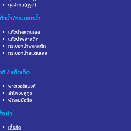
ถุงผ้าขน(หูรูด)
ก้วน้ำ/กระบอกน้ำ
แก้วน้ำสแตนเลส
แก้วน้ำพลาสติก
กระบอกน้ำพลาสติก
กระบอกน้ำสแตนเลส
อที / แก็ดเจ็ต
พาวเวอร์แบงค์
ลำโพงบลูทูธ
พัดลมมือถือ
สื้อผ้า
เสื้อยืด