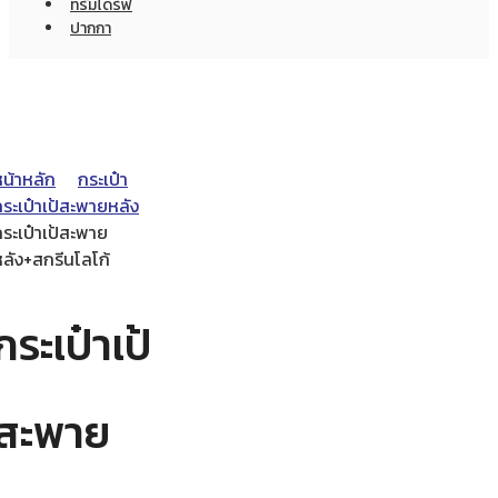
ทรัมไดร์ฟ
ปากกา
หน้าหลัก
กระเป๋า
ระเป๋าเป้สะพายหลัง
ระเป๋าเป้สะพาย
หลัง+สกรีนโลโก้
กระเป๋าเป้
สะพาย