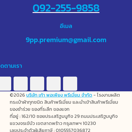
092-255-9858
อีเมล
9pp.premium@gmail.com
ิดตามเรา
©2026
บริษัท เก้า พอเพียง พรีเมี่ยม จำกัด
- โรงงานผลิต
กระเป๋าผ้าทุกชนิด สินค้าพรีเมี่ยม และนำเข้าสินค้าพรีเมี่ยม
ของชำร่วย ของที่ระลึก ของแจก
ที่อยู่ : 162/10 ซอยประเสริฐมนูกิจ 29 ถนนประเสริฐมนูกิจ
แขวงจรเข้บัว เขตลาดพร้าว กรุงเทพฯ 10230
เลขประจำตัวผู้เสียภาษี : 0105557036872