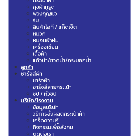
กระเป๋าผ้า
ถุงผ้าหูรูด
พวงกุญแจ
ร่ม
สินค้าไอที / แก็ดเจ็ต
หมวก
หมอนผ้าห่ม
เครื่องเขียน
เสื้อผ้า
แก้วน้ำ/ขวดน้ำ/กระบอกน้ำ
ลูกค้า
ชาร์จสีผ้า
ชาร์จผ้า
ชาร์จสีสายกระเป๋า
ซิป / หัวซิป
บริษัท/โรงงาน
ข้อมูลบริษัท
วิธีการสั่งผลิตกระเป๋าผ้า
เกร็ดความรู้
กิจกรรมเพื่อสังคม
ติดต่อเรา