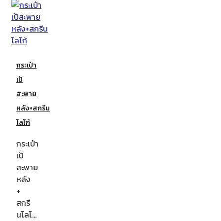
กระเป๋า
เป้
สะพาย
หลัง+สกรีน
โลโก้
กระเป๋า
เป้
สะพาย
หลัง
+
สกรี
นโลโ…