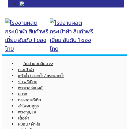
สินค้ายอดนิยม >>
กระเป๋าผ้า
แก้วน้ำ / ขวดน้ำ / กระบอกน้ำ
ร่ม พรีเมี่ยม
พาวเวอร์แบงค์
หมวก
กระสอบอีเกีย
ลำโพงบลูทูธ
พวงกุญแจ
เสื้อผ้า
หมอน / ผ้าห่ม