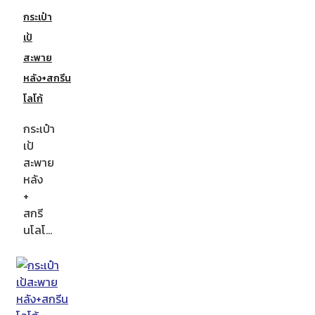
กระเป๋า
เป้
สะพาย
หลัง+สกรีน
โลโก้
กระเป๋า
เป้
สะพาย
หลัง
+
สกรี
นโลโ…