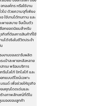
แจกองค์กร หรือใช้งาน
ั่วไป ด้วยความจุที่เพียง
พอ ใช้งานได้ทนทาน และ
สะพายสบาย จึงเป็นตัว
เลือกยอดนิยมสำหรับ
ุรกิจที่ต้องการสินค้าที่ใช้
านได้จริงในชีวิตประจำ
ัน
โรงงานของเรารับผลิต
กระเป๋าสะพายหลังหลาย
รูปทรง พร้อมบริการ
กรีนโลโก้ ปักโลโก้ และ
ออกแบบดีไซน์เฉพาะ
บรนด์ เพื่อช่วยให้ธุรกิจ
ของคุณโดดเด่นและ
ร้างภาพลักษณ์ที่ดีใน
มุมมองของลูกค้า