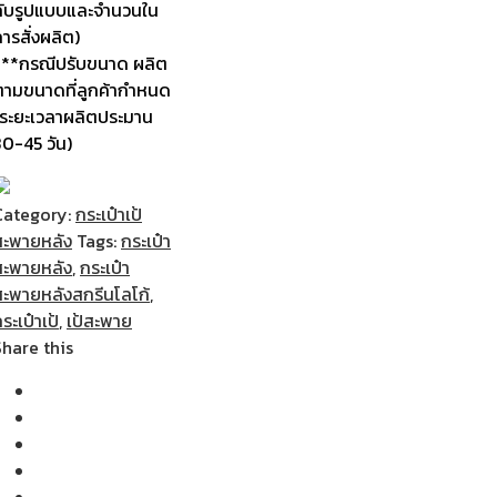
กับรูปแบบและจำนวนใน
ารสั่งผลิต)
***กรณีปรับขนาด ผลิต
ตามขนาดที่ลูกค้ากำหนด
(ระยะเวลาผลิตประมาน
30-45 วัน)
Category:
กระเป๋าเป้
สะพายหลัง
Tags:
กระเป๋า
สะพายหลัง
,
กระเป๋า
สะพายหลังสกรีนโลโก้
,
ระเป๋าเป้
,
เป้สะพาย
Share this