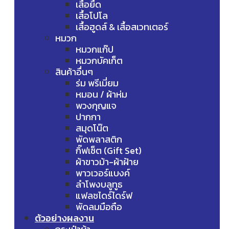
เสื้อยืด
เสื้อโปโล
เสื้อฮูดส์ & เสื้อสเวทเตอร์
หมวก
หมวกแก๊ป
หมวกบัคเก็ต
สินค้าอื่นๆ
ร่ม พรีเมี่ยม
หมอน / ผ้าห่ม
พวงกุญแจ
ปากกา
สมุดโน๊ต
พัดพลาสติก
กิ๊ฟเซ็ต (Gift Set)
ผ้าขาวม้า-ผ้าฝ้าย
พาวเวอร์แบงค์
ลำโพงบลูทูธ
แฟลชไดร์ไดร์ฟ
พัดลมมือถือ
ตัวอย่างผลงาน