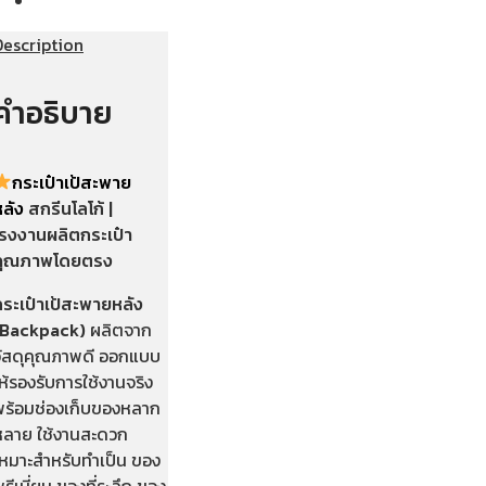
Description
คำอธิบาย
กระเป๋าเป้สะพาย
หลัง
สกรีนโลโก้ |
โรงงานผลิตกระเป๋า
คุณภาพโดยตรง
กระเป๋าเป้สะพายหลัง
(Backpack)
ผลิตจาก
วัสดุคุณภาพดี ออกแบบ
ห้รองรับการใช้งานจริง
พร้อมช่องเก็บของหลาก
หลาย ใช้งานสะดวก
เหมาะสำหรับทำเป็น ของ
รีเมี่ยม ของที่ระลึก ของ