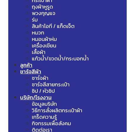
กระเป๋าผ้า
ถุงผ้าหูรูด
พวงกุญแจ
ร่ม
สินค้าไอที / แก็ดเจ็ต
หมวก
หมอนผ้าห่ม
เครื่องเขียน
เสื้อผ้า
แก้วน้ำ/ขวดน้ำ/กระบอกน้ำ
ลูกค้า
ชาร์จสีผ้า
ชาร์จผ้า
ชาร์จสีสายกระเป๋า
ซิป / หัวซิป
บริษัท/โรงงาน
ข้อมูลบริษัท
วิธีการสั่งผลิตกระเป๋าผ้า
เกร็ดความรู้
กิจกรรมเพื่อสังคม
ติดต่อเรา