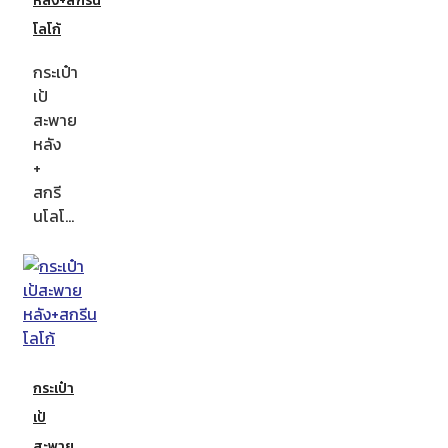
หลัง+สกรีน
โลโก้
กระเป๋า
เป้
สะพาย
หลัง
+
สกรี
นโลโ…
กระเป๋า
เป้
สะพาย