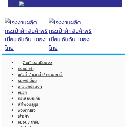
สินค้ายอดนิยม >>
กระเป๋าผ้า
แก้วน้ำ / ขวดน้ำ / กระบอกน้ำ
ร่ม พรีเมี่ยม
พาวเวอร์แบงค์
หมวก
กระสอบอีเกีย
ลำโพงบลูทูธ
พวงกุญแจ
เสื้อผ้า
หมอน / ผ้าห่ม