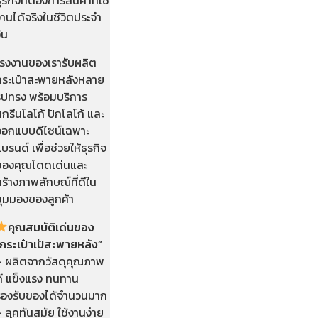
านได้จริงในชีวิตประจำ
ัน
โรงงานของเรารับผลิต
กระเป๋าสะพายหลังหลาย
รูปทรง พร้อมบริการ
กรีนโลโก้ ปักโลโก้ และ
ออกแบบดีไซน์เฉพาะ
บรนด์ เพื่อช่วยให้ธุรกิจ
ของคุณโดดเด่นและ
ร้างภาพลักษณ์ที่ดีใน
มุมมองของลูกค้า
คุณสมบัติเด่นของ
“กระเป๋าเป้สะพายหลัง”
– ผลิตจากวัสดุคุณภาพ
ดี แข็งแรง ทนทาน
รองรับของได้จำนวนมาก
 ลุคทันสมัย ใช้งานง่าย