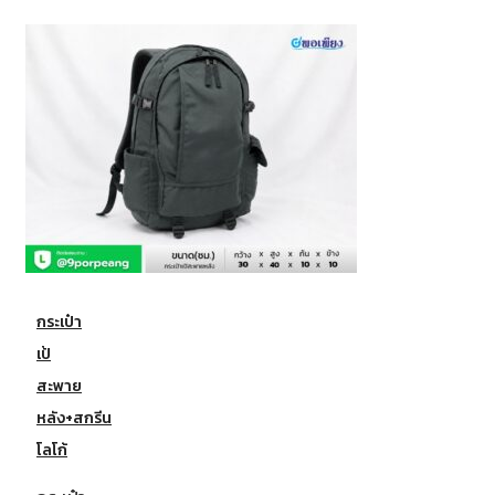
กระเป๋า
เป้
สะพาย
หลัง+สกรีน
โลโก้