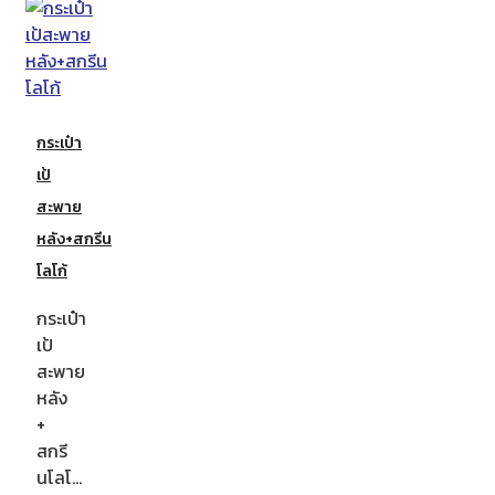
กระเป๋า
เป้
สะพาย
หลัง+สกรีน
โลโก้
กระเป๋า
เป้
สะพาย
หลัง
+
สกรี
นโลโ…