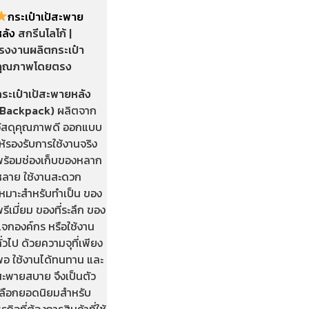
กระเป๋าเป้สะพาย
หลัง
สกรีนโลโก้ |
โรงงานผลิตกระเป๋า
คุณภาพโดยตรง
กระเป๋าเป้สะพายหลัง
(Backpack)
ผลิตจาก
วัสดุคุณภาพดี ออกแบบ
ห้รองรับการใช้งานจริง
พร้อมช่องเก็บของหลาก
หลาย ใช้งานสะดวก
เหมาะสำหรับทำเป็น ของ
รีเมี่ยม ของที่ระลึก ของ
แจกองค์กร หรือใช้งาน
ั่วไป ด้วยความจุที่เพียง
พอ ใช้งานได้ทนทาน และ
สะพายสบาย จึงเป็นตัว
เลือกยอดนิยมสำหรับ
ุรกิจที่ต้องการสินค้าที่ใช้