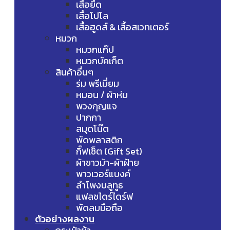
เสื้อยืด
เสื้อโปโล
เสื้อฮูดส์ & เสื้อสเวทเตอร์
หมวก
หมวกแก๊ป
หมวกบัคเก็ต
สินค้าอื่นๆ
ร่ม พรีเมี่ยม
หมอน / ผ้าห่ม
พวงกุญแจ
ปากกา
สมุดโน๊ต
พัดพลาสติก
กิ๊ฟเซ็ต (Gift Set)
ผ้าขาวม้า-ผ้าฝ้าย
พาวเวอร์แบงค์
ลำโพงบลูทูธ
แฟลชไดร์ไดร์ฟ
พัดลมมือถือ
ตัวอย่างผลงาน