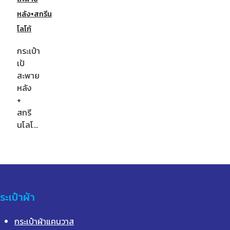
หลัง+สกรีน
โลโก้
กระเป๋า
เป้
สะพาย
หลัง
+
สกรี
นโลโ…
ระเป๋าผ้า
กระเป๋าผ้าแคนวาส