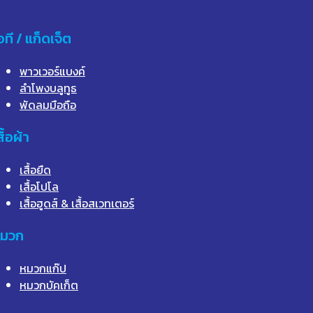
อที / แก็ดเจ็ต
พาวเวอร์แบงค์
ลำโพงบลูทูธ
พัดลมมือถือ
สื้อผ้า
เสื้อยืด
เสื้อโปโล
เสื้อฮูดส์ & เสื้อสเวทเตอร์
มวก
หมวกแก๊ป
หมวกบัคเก็ต