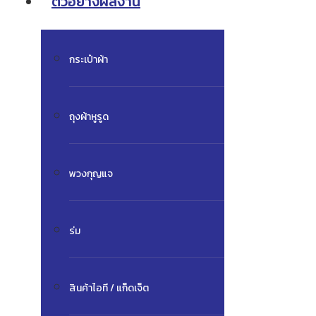
ตัวอย่างผลงาน
กระเป๋าผ้า
ถุงผ้าหูรูด
พวงกุญแจ
ร่ม
สินค้าไอที / แก็ดเจ็ต