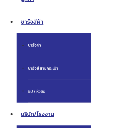
ชาร์จสีผ้า
ชาร์จผ้า
ชาร์จสีสายกระเป๋า
ซิป / หัวซิป
บริษัท/โรงงาน