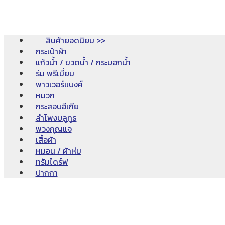
สินค้ายอดนิยม >>
กระเป๋าผ้า
แก้วน้ำ / ขวดน้ำ / กระบอกน้ำ
ร่ม พรีเมี่ยม
พาวเวอร์แบงค์
หมวก
กระสอบอีเกีย
ลำโพงบลูทูธ
พวงกุญแจ
เสื้อผ้า
หมอน / ผ้าห่ม
ทรัมไดร์ฟ
ปากกา