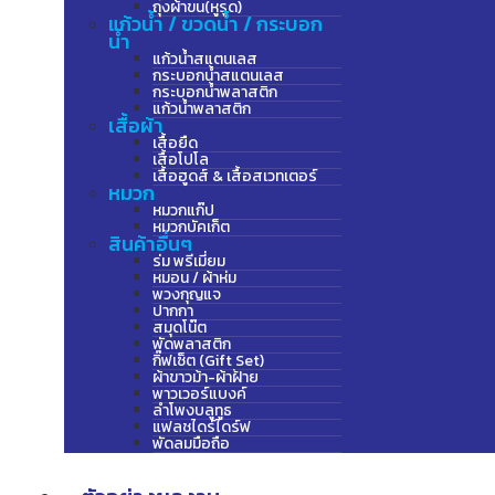
ถุงผ้าขน(หูรูด)
แก้วน้ำ / ขวดน้ำ / กระบอก
น้ำ
แก้วน้ำสแตนเลส
กระบอกน้ำสแตนเลส
กระบอกน้ำพลาสติก
แก้วน้ำพลาสติก
เสื้อผ้า
เสื้อยืด
เสื้อโปโล
เสื้อฮูดส์ & เสื้อสเวทเตอร์
หมวก
หมวกแก๊ป
หมวกบัคเก็ต
สินค้าอื่นๆ
ร่ม พรีเมี่ยม
หมอน / ผ้าห่ม
พวงกุญแจ
ปากกา
สมุดโน๊ต
พัดพลาสติก
กิ๊ฟเซ็ต (Gift Set)
ผ้าขาวม้า-ผ้าฝ้าย
พาวเวอร์แบงค์
ลำโพงบลูทูธ
แฟลชไดร์ไดร์ฟ
พัดลมมือถือ