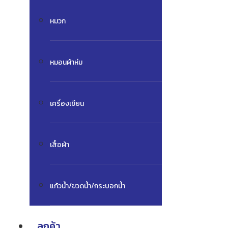
หมวก
หมอนผ้าห่ม
เครื่องเขียน
เสื้อผ้า
แก้วน้ำ/ขวดน้ำ/กระบอกน้ำ
ลูกค้า