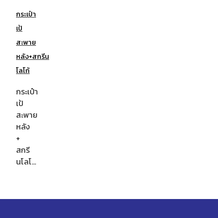
กระเป๋า
เป้
สะพาย
หลัง+สกรีน
โลโก้
กระเป๋า
เป้
สะพาย
หลัง
+
สกรี
นโลโ…