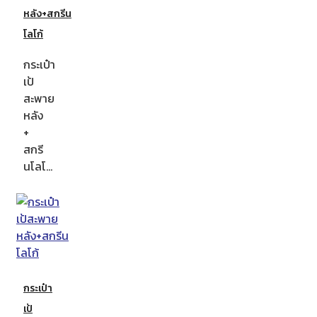
หลัง+สกรีน
โลโก้
กระเป๋า
เป้
สะพาย
หลัง
+
สกรี
นโลโ…
กระเป๋า
เป้