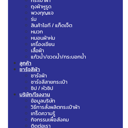
กระเป๋าผ้า
ถุงผ้าหูรูด
พวงกุญแจ
ร่ม
สินค้าไอที / แก็ดเจ็ต
หมวก
หมอนผ้าห่ม
เครื่องเขียน
เสื้อผ้า
แก้วน้ำ/ขวดน้ำ/กระบอกน้ำ
ลูกค้า
ชาร์จสีผ้า
ชาร์จผ้า
ชาร์จสีสายกระเป๋า
ซิป / หัวซิป
บริษัท/โรงงาน
ข้อมูลบริษัท
วิธีการสั่งผลิตกระเป๋าผ้า
เกร็ดความรู้
กิจกรรมเพื่อสังคม
ติดต่อเรา