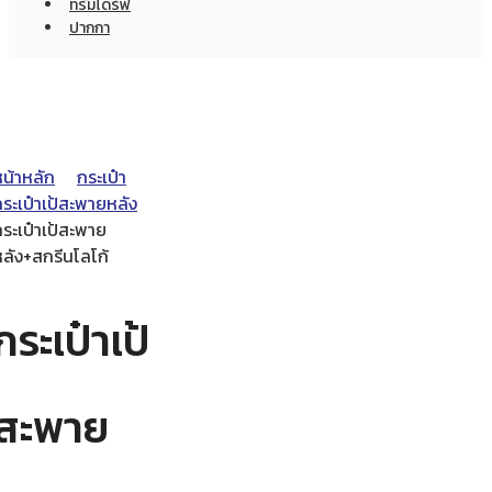
ทรัมไดร์ฟ
ปากกา
หน้าหลัก
กระเป๋า
ระเป๋าเป้สะพายหลัง
ระเป๋าเป้สะพาย
หลัง+สกรีนโลโก้
กระเป๋าเป้
สะพาย