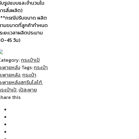
กับรูปแบบและจำนวนใน
ารสั่งผลิต)
***กรณีปรับขนาด ผลิต
ตามขนาดที่ลูกค้ากำหนด
(ระยะเวลาผลิตประมาน
30-45 วัน)
Category:
กระเป๋าเป้
สะพายหลัง
Tags:
กระเป๋า
สะพายหลัง
,
กระเป๋า
สะพายหลังสกรีนโลโก้
,
ระเป๋าเป้
,
เป้สะพาย
Share this