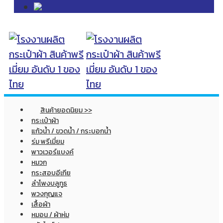
สินค้ายอดนิยม >>
กระเป๋าผ้า
แก้วน้ำ / ขวดน้ำ / กระบอกน้ำ
ร่ม พรีเมี่ยม
พาวเวอร์แบงค์
หมวก
กระสอบอีเกีย
ลำโพงบลูทูธ
พวงกุญแจ
เสื้อผ้า
หมอน / ผ้าห่ม