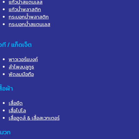
แก้วน้ำสแตนเลส
แก้วน้ำพลาสติก
กระบอกน้ำพลาสติก
กระบอกน้ำสแตนเลส
อที / แก็ดเจ็ต
พาวเวอร์แบงค์
ลำโพงบลูทูธ
พัดลมมือถือ
สื้อผ้า
เสื้อยืด
เสื้อโปโล
เสื้อฮูดส์ & เสื้อสเวทเตอร์
มวก