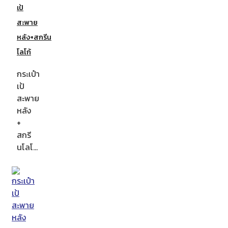
เป้
สะพาย
หลัง+สกรีน
โลโก้
กระเป๋า
เป้
สะพาย
หลัง
+
สกรี
นโลโ…