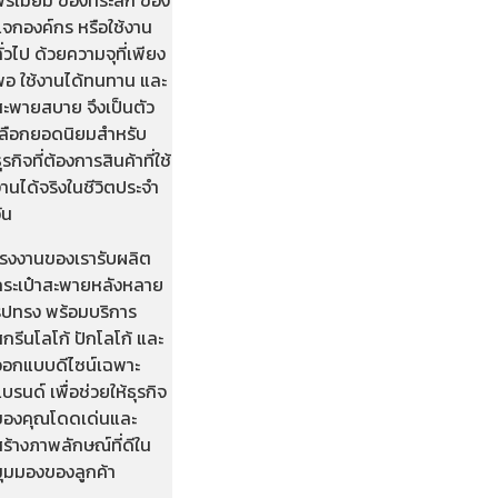
แจกองค์กร หรือใช้งาน
ั่วไป ด้วยความจุที่เพียง
พอ ใช้งานได้ทนทาน และ
สะพายสบาย จึงเป็นตัว
เลือกยอดนิยมสำหรับ
ุรกิจที่ต้องการสินค้าที่ใช้
านได้จริงในชีวิตประจำ
ัน
โรงงานของเรารับผลิต
กระเป๋าสะพายหลังหลาย
รูปทรง พร้อมบริการ
กรีนโลโก้ ปักโลโก้ และ
ออกแบบดีไซน์เฉพาะ
บรนด์ เพื่อช่วยให้ธุรกิจ
ของคุณโดดเด่นและ
ร้างภาพลักษณ์ที่ดีใน
มุมมองของลูกค้า