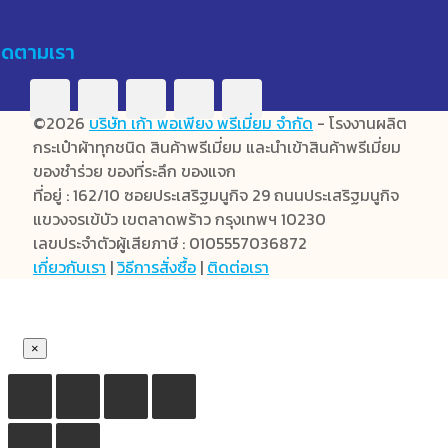
ิดตามเรา
©2026
บริษัท เก้า พอเพียง พรีเมี่ยม จำกัด
- โรงงานผลิต
กระเป๋าผ้าทุกชนิด สินค้าพรีเมี่ยม และนำเข้าสินค้าพรีเมี่ยม
ของชำร่วย ของที่ระลึก ของแจก
ที่อยู่ : 162/10 ซอยประเสริฐมนูกิจ 29 ถนนประเสริฐมนูกิจ
แขวงจรเข้บัว เขตลาดพร้าว กรุงเทพฯ 10230
เลขประจำตัวผู้เสียภาษี : 0105557036872
เกี่ยวกับเรา
|
วิธีการสั่งซื้อ
|
ติดต่อเรา
×