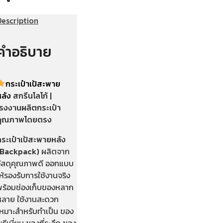
Description
คำอธิบาย
กระเป๋าเป้สะพาย
หลัง
สกรีนโลโก้ |
โรงงานผลิตกระเป๋า
คุณภาพโดยตรง
กระเป๋าเป้สะพายหลัง
(Backpack)
ผลิตจาก
วัสดุคุณภาพดี ออกแบบ
ห้รองรับการใช้งานจริง
พร้อมช่องเก็บของหลาก
หลาย ใช้งานสะดวก
เหมาะสำหรับทำเป็น ของ
รีเมี่ยม ของที่ระลึก ของ