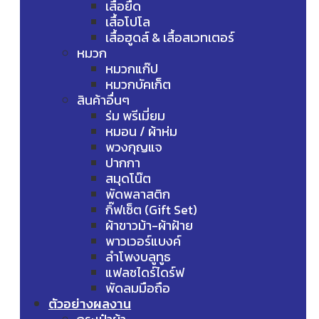
เสื้อยืด
เสื้อโปโล
เสื้อฮูดส์ & เสื้อสเวทเตอร์
หมวก
หมวกแก๊ป
หมวกบัคเก็ต
สินค้าอื่นๆ
ร่ม พรีเมี่ยม
หมอน / ผ้าห่ม
พวงกุญแจ
ปากกา
สมุดโน๊ต
พัดพลาสติก
กิ๊ฟเซ็ต (Gift Set)
ผ้าขาวม้า-ผ้าฝ้าย
พาวเวอร์แบงค์
ลำโพงบลูทูธ
แฟลชไดร์ไดร์ฟ
พัดลมมือถือ
ตัวอย่างผลงาน