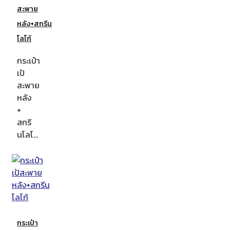
สะพาย
หลัง+สกรีน
โลโก้
กระเป๋า
เป้
สะพาย
หลัง
+
สกรี
นโลโ…
กระเป๋า