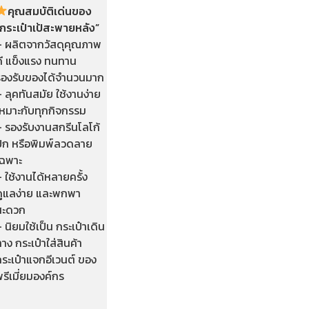
คุณสมบัติเด่นของ
“กระเป๋าเป้สะพายหลัง”
– ผลิตจากวัสดุคุณภาพ
ดี แข็งแรง ทนทาน
รองรับของได้จำนวนมาก
 ลุคทันสมัย ใช้งานง่าย
เหมาะกับทุกกิจกรรม
– รองรับงานสกรีนโลโก้
ปัก หรือพิมพ์ลวดลาย
เฉพาะ
 ใช้งานได้หลายครั้ง
ดูแลง่าย และพกพา
สะดวก
 นิยมใช้เป็น กระเป๋าเดิน
าง กระเป๋าใส่สินค้า
ระเป๋าแจกอีเวนต์ ของ
รีเมี่ยมองค์กร