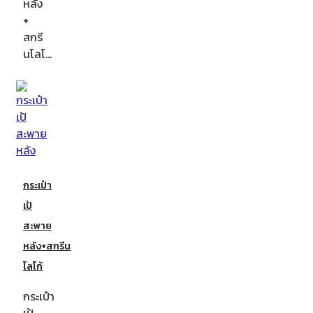
หลัง
+
สกรี
นโลโ…
กระเป๋า
เป้
สะพาย
หลัง+สกรีน
โลโก้
กระเป๋า
เป้