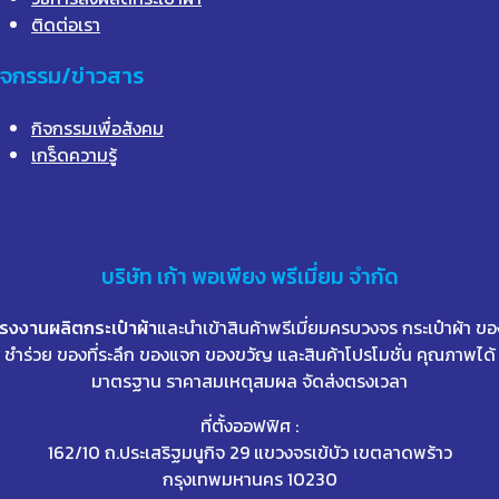
ติดต่อเรา
ิจกรรม/ข่าวสาร
กิจกรรมเพื่อสังคม
เกร็ดความรู้
บริษัท
เก้า
พอเพียง พรีเมี่ยม จำกัด
โรงงานผลิตกระเป๋าผ้า
และนำเข้าสินค้าพรีเมี่ยมครบวงจร กระเป๋าผ้า ขอ
ชำร่วย ของที่ระลึก ของแจก ของขวัญ และสินค้าโปรโมชั่น คุณภาพได้
มาตรฐาน ราคาสมเหตุสมผล จัดส่งตรงเวลา
ที่ตั้งออฟฟิศ :
162/10 ถ.ประเสริฐมนูกิจ 29 แขวงจรเข้บัว เขตลาดพร้าว
กรุงเทพมหานคร 10230