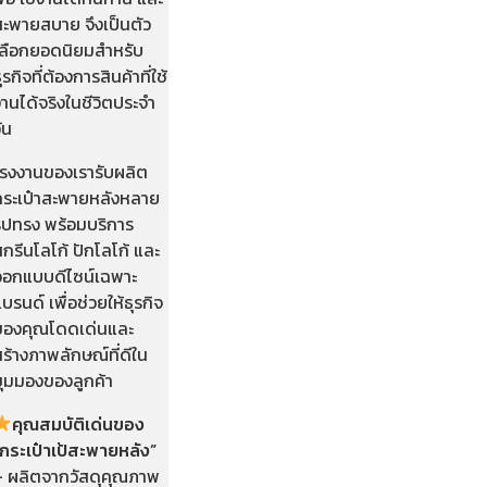
สะพายสบาย จึงเป็นตัว
เลือกยอดนิยมสำหรับ
ุรกิจที่ต้องการสินค้าที่ใช้
านได้จริงในชีวิตประจำ
ัน
โรงงานของเรารับผลิต
กระเป๋าสะพายหลังหลาย
รูปทรง พร้อมบริการ
กรีนโลโก้ ปักโลโก้ และ
ออกแบบดีไซน์เฉพาะ
บรนด์ เพื่อช่วยให้ธุรกิจ
ของคุณโดดเด่นและ
ร้างภาพลักษณ์ที่ดีใน
มุมมองของลูกค้า
คุณสมบัติเด่นของ
“กระเป๋าเป้สะพายหลัง”
– ผลิตจากวัสดุคุณภาพ