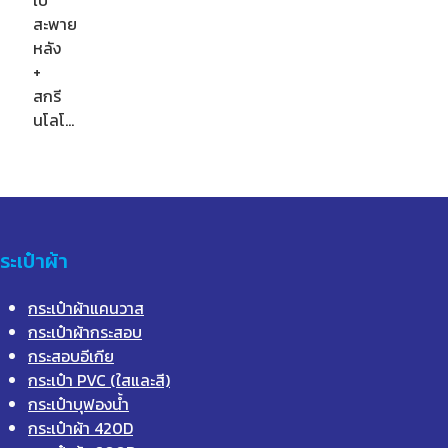
สะพาย
หลัง
+
สกรี
นโลโ…
ระเป๋าผ้า
กระเป๋าผ้าแคนวาส
กระเป๋าผ้ากระสอบ
กระสอบอีเกีย
กระเป๋า PVC (ใสและสี)
กระเป๋าบุฟองน้ำ
กระเป๋าผ้า 420D