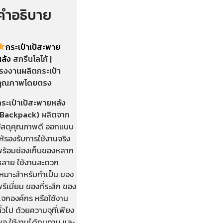
คำอธิบาย
กระเป๋าเป้สะพาย
หลัง
สกรีนโลโก้ |
โรงงานผลิตกระเป๋า
คุณภาพโดยตรง
กระเป๋าเป้สะพายหลัง
(Backpack)
ผลิตจาก
วัสดุคุณภาพดี ออกแบบ
ห้รองรับการใช้งานจริง
พร้อมช่องเก็บของหลาก
หลาย ใช้งานสะดวก
เหมาะสำหรับทำเป็น ของ
รีเมี่ยม ของที่ระลึก ของ
แจกองค์กร หรือใช้งาน
ั่วไป ด้วยความจุที่เพียง
พอ ใช้งานได้ทนทาน และ