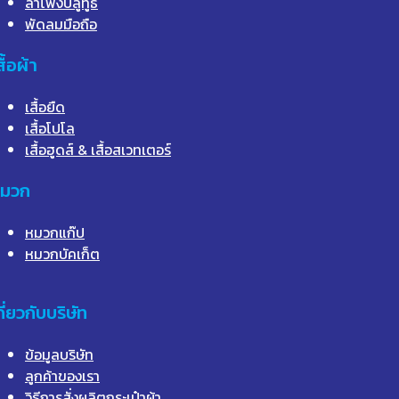
ลำโพงบลูทูธ
พัดลมมือถือ
สื้อผ้า
เสื้อยืด
เสื้อโปโล
เสื้อฮูดส์ & เสื้อสเวทเตอร์
มวก
หมวกแก๊ป
หมวกบัคเก็ต
กี่ยวกับบริษัท
ข้อมูลบริษัท
ลูกค้าของเรา
วิธีการสั่งผลิตกระเป๋าผ้า