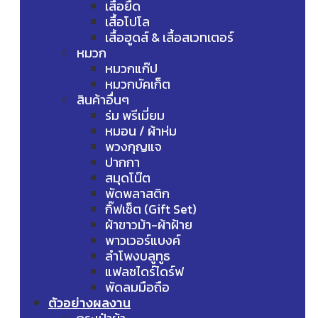
เสื้อยืด
เสื้อโปโล
เสื้อฮูดส์ & เสื้อสเวทเตอร์
หมวก
หมวกแก๊ป
หมวกบัคเก็ต
สินค้าอื่นๆ
ร่ม พรีเมี่ยม
หมอน / ผ้าห่ม
พวงกุญแจ
ปากกา
สมุดโน๊ต
พัดพลาสติก
กิ๊ฟเซ็ต (Gift Set)
ผ้าขาวม้า-ผ้าฝ้าย
พาวเวอร์แบงค์
ลำโพงบลูทูธ
แฟลชไดร์ไดร์ฟ
พัดลมมือถือ
ตัวอย่างผลงาน