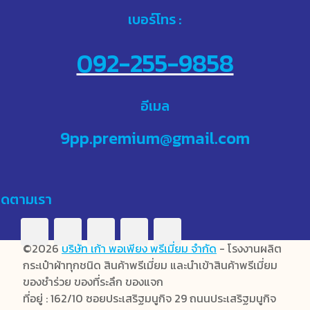
เบอร์โทร :
092-255-9858
อีเมล
9pp.premium@gmail.com
ิดตามเรา
©2026
บริษัท เก้า พอเพียง พรีเมี่ยม จำกัด
- โรงงานผลิต
กระเป๋าผ้าทุกชนิด สินค้าพรีเมี่ยม และนำเข้าสินค้าพรีเมี่ยม
ของชำร่วย ของที่ระลึก ของแจก
ที่อยู่ : 162/10 ซอยประเสริฐมนูกิจ 29 ถนนประเสริฐมนูกิจ