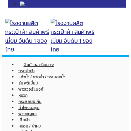
สินค้ายอดนิยม >>
กระเป๋าผ้า
แก้วน้ำ / ขวดน้ำ / กระบอกน้ำ
ร่ม พรีเมี่ยม
พาวเวอร์แบงค์
หมวก
กระสอบอีเกีย
ลำโพงบลูทูธ
พวงกุญแจ
เสื้อผ้า
หมอน / ผ้าห่ม