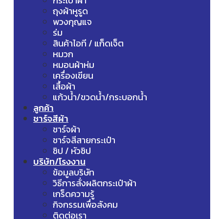
กระเป๋าผ้า
ถุงผ้าหูรูด
พวงกุญแจ
ร่ม
สินค้าไอที / แก็ดเจ็ต
หมวก
หมอนผ้าห่ม
เครื่องเขียน
เสื้อผ้า
แก้วน้ำ/ขวดน้ำ/กระบอกน้ำ
ลูกค้า
ชาร์จสีผ้า
ชาร์จผ้า
ชาร์จสีสายกระเป๋า
ซิป / หัวซิป
บริษัท/โรงงาน
ข้อมูลบริษัท
วิธีการสั่งผลิตกระเป๋าผ้า
เกร็ดความรู้
กิจกรรมเพื่อสังคม
ติดต่อเรา