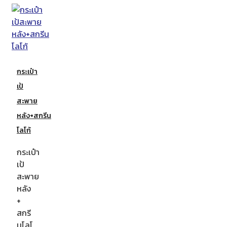
กระเป๋า
เป้
สะพาย
หลัง+สกรีน
โลโก้
กระเป๋า
เป้
สะพาย
หลัง
+
สกรี
นโลโ…