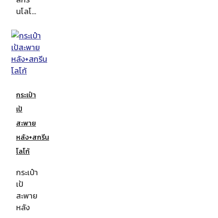
นโลโ…
กระเป๋า
เป้
สะพาย
หลัง+สกรีน
โลโก้
กระเป๋า
เป้
สะพาย
หลัง