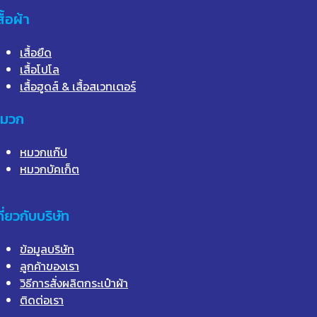
สื้อผ้า
เสื้อยืด
เสื้อโปโล
เสื้อฮูดส์ & เสื้อสเวทเตอร์
มวก
หมวกแก๊ป
หมวกบัคเก็ต
กี่ยวกับบริษัท
ข้อมูลบริษัท
ลูกค้าของเรา
วิธีการสั่งผลิตกระเป๋าผ้า
ติดต่อเรา