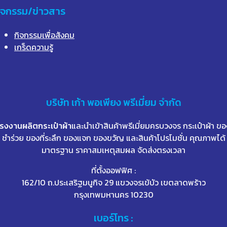
ิจกรรม/ข่าวสาร
กิจกรรมเพื่อสังคม
เกร็ดความรู้
บริษัท
เก้า
พอเพียง พรีเมี่ยม จำกัด
โรงงานผลิตกระเป๋าผ้า
และนำเข้าสินค้าพรีเมี่ยมครบวงจร กระเป๋าผ้า ขอ
ชำร่วย ของที่ระลึก ของแจก ของขวัญ และสินค้าโปรโมชั่น คุณภาพได้
มาตรฐาน ราคาสมเหตุสมผล จัดส่งตรงเวลา
ที่ตั้งออฟฟิศ :
162/10 ถ.ประเสริฐมนูกิจ 29 แขวงจรเข้บัว เขตลาดพร้าว
กรุงเทพมหานคร 10230
เบอร์โทร :