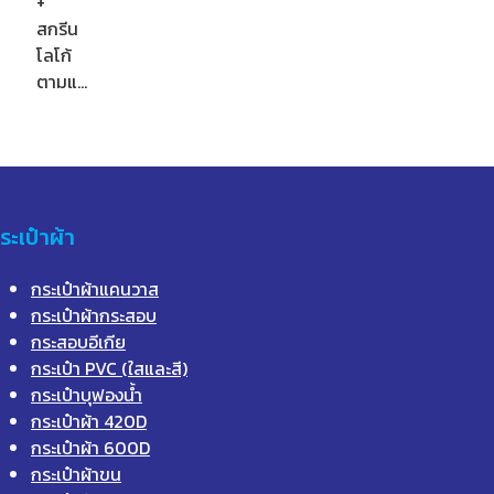
+
สกรีน
โลโก้
ตามแ…
ระเป๋าผ้า
กระเป๋าผ้าแคนวาส
กระเป๋าผ้ากระสอบ
กระสอบอีเกีย
กระเป๋า PVC (ใสและสี)
กระเป๋าบุฟองน้ำ
กระเป๋าผ้า 420D
กระเป๋าผ้า 600D
กระเป๋าผ้าขน