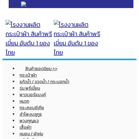
สินค้ายอดนิยม >>
กระเป๋าผ้า
แก้วน้ำ / ขวดน้ำ / กระบอกน้ำ
ร่ม พรีเมี่ยม
พาวเวอร์แบงค์
หมวก
กระสอบอีเกีย
ลำโพงบลูทูธ
พวงกุญแจ
เสื้อผ้า
หมอน / ผ้าห่ม