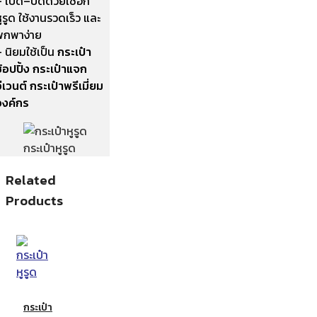
– เปิด–ปิดด้วยเชือก
ูรูด ใช้งานรวดเร็ว และ
พกพาง่าย
 นิยมใช้เป็น
กระเป๋า
้อปปิ้ง กระเป๋าแจก
ีเวนต์ กระเป๋าพรีเมี่ยม
องค์กร
กระเป๋าหูรูด
Related
Products
กระเป๋า