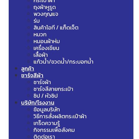
กระเป๋าผ้า
ถุงผ้าหูรูด
พวงกุญแจ
ร่ม
สินค้าไอที / แก็ดเจ็ต
หมวก
หมอนผ้าห่ม
เครื่องเขียน
เสื้อผ้า
แก้วน้ำ/ขวดน้ำ/กระบอกน้ำ
ลูกค้า
ชาร์จสีผ้า
ชาร์จผ้า
ชาร์จสีสายกระเป๋า
ซิป / หัวซิป
บริษัท/โรงงาน
ข้อมูลบริษัท
วิธีการสั่งผลิตกระเป๋าผ้า
เกร็ดความรู้
กิจกรรมเพื่อสังคม
ติดต่อเรา