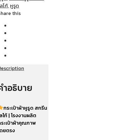
ลโก้
,
หูรูด
Share this
Description
คำอธิบาย
กระเป๋าผ้าหูรูด สกรีน
ลโก้ | โรงงานผลิต
กระเป๋าผ้าคุณภาพ
โดยตรง