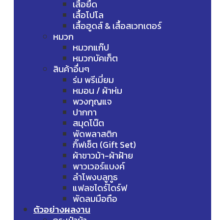
เสื้อยืด
เสื้อโปโล
เสื้อฮูดส์ & เสื้อสเวทเตอร์
หมวก
หมวกแก๊ป
หมวกบัคเก็ต
สินค้าอื่นๆ
ร่ม พรีเมี่ยม
หมอน / ผ้าห่ม
พวงกุญแจ
ปากกา
สมุดโน๊ต
พัดพลาสติก
กิ๊ฟเซ็ต (Gift Set)
ผ้าขาวม้า-ผ้าฝ้าย
พาวเวอร์แบงค์
ลำโพงบลูทูธ
แฟลชไดร์ไดร์ฟ
พัดลมมือถือ
ตัวอย่างผลงาน