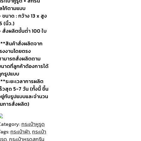
ระเป๋าหูรูด + สกรีน
โลโก้ตามแบบ
 ขนาด : กว้าง 13 x สูง
5 (นิ้ว.)
 สั่งผลิตขั้นต่ำ 100 ใบ
***สินค้าสั่งผลิตจาก
โรงงานโดยตรง
สามารถสั่งผลิตตาม
นาดที่ลูกค้าต้องการได้
ทุกรูปแบบ
***ระยะเวลาการผลิต
ร็วสุด 5-7 วัน (ทั้งนี้ ขึ้น
อยู่กับรูปแบบและจำนวน
ในการสั่งผลิต)
Category:
กระเป๋าหูรูด
Tags:
กระเป๋าผ้า
,
กระเป๋า
ูรูด
,
กระเป๋าหูรูดสกรีน