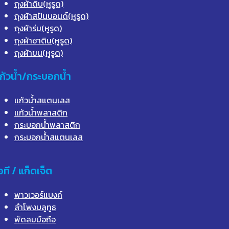
ถุงผ้าดิบ(หูรูด)
ถุงผ้าสปันบอนด์(หูรูด)
ถุงผ้าร่ม(หูรูด)
ถุงผ้าซาติน(หูรูด)
ถุงผ้าขน(หูรูด)
ก้วน้ำ/กระบอกน้ำ
แก้วน้ำสแตนเลส
แก้วน้ำพลาสติก
กระบอกน้ำพลาสติก
กระบอกน้ำสแตนเลส
อที / แก็ดเจ็ต
พาวเวอร์แบงค์
ลำโพงบลูทูธ
พัดลมมือถือ