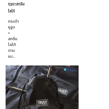
หูรูด+สกรีน
โลโก้
กระเป๋า
หูรูด
+
สกรีน
โลโก้
ตาม
แบ…