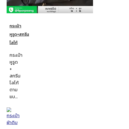
กระเป๋า
หูรูด+สกรีน
โลโก้
กระเป๋า
หูรูด
+
สกรีน
โลโก้
ตาม
แบ…