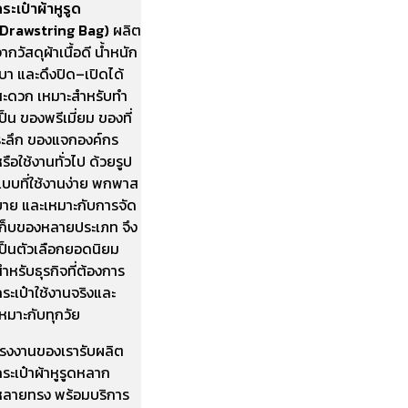
ระเป๋าผ้าหูรูด
(Drawstring Bag)
ผลิต
ากวัสดุผ้าเนื้อดี น้ำหนัก
บา และดึงปิด–เปิดได้
สะดวก เหมาะสำหรับทำ
ป็น ของพรีเมี่ยม ของที่
ระลึก ของแจกองค์กร
รือใช้งานทั่วไป ด้วยรูป
แบบที่ใช้งานง่าย พกพาส
บาย และเหมาะกับการจัด
เก็บของหลายประเภท จึง
เป็นตัวเลือกยอดนิยม
ำหรับธุรกิจที่ต้องการ
ระเป๋าใช้งานจริงและ
หมาะกับทุกวัย
โรงงานของเรารับผลิต
ระเป๋าผ้าหูรูดหลาก
หลายทรง พร้อมบริการ