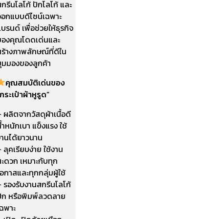
กรีนโลโก้ ปักโลโก้ และ
ออกแบบดีไซน์เฉพาะ
บรนด์ เพื่อช่วยให้ธุรกิจ
ของคุณโดดเด่นและ
ร้างภาพลักษณ์ที่ดีใน
มุมมองของลูกค้า
คุณสมบัติเด่นของ
กระเป๋าผ้าหูรูด”
 ผลิตจากวัสดุผ้าเนื้อดี
้ำหนักเบา แข็งแรง ใช้
งานได้ยาวนาน
 ลุคเรียบง่าย ใช้งาน
สะดวก เหมาะกับทุก
อกาสและทุกกลุ่มผู้ใช้
– รองรับงานสกรีนโลโก้
ปัก หรือพิมพ์ลวดลาย
เฉพาะ