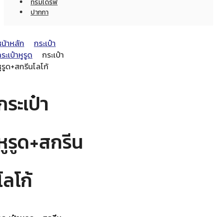
ทรัมไดร์ฟ
ปากกา
หน้าหลัก
กระเป๋า
ระเป๋าหูรูด
กระเป๋า
ูรูด+สกรีนโลโก้
กระเป๋า
หูรูด+สกรีน
โลโก้