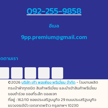
092-255-9858
อีเมล
9pp.premium@gmail.com
ิดตามเรา
©2026
บริษัท เก้า พอเพียง พรีเมี่ยม จำกัด
- โรงงานผลิต
กระเป๋าผ้าทุกชนิด สินค้าพรีเมี่ยม และนำเข้าสินค้าพรีเมี่ยม
ของชำร่วย ของที่ระลึก ของแจก
ที่อยู่ : 162/10 ซอยประเสริฐมนูกิจ 29 ถนนประเสริฐมนูกิจ
แขวงจรเข้บัว เขตลาดพร้าว กรุงเทพฯ 10230