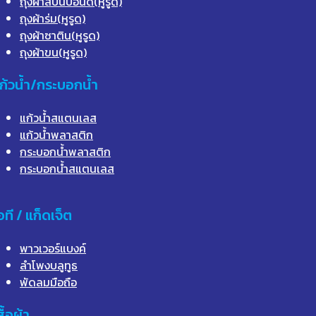
ถุงผ้าสปันบอนด์(หูรูด)
ถุงผ้าร่ม(หูรูด)
ถุงผ้าซาติน(หูรูด)
ถุงผ้าขน(หูรูด)
ก้วน้ำ/กระบอกน้ำ
แก้วน้ำสแตนเลส
แก้วน้ำพลาสติก
กระบอกน้ำพลาสติก
กระบอกน้ำสแตนเลส
อที / แก็ดเจ็ต
พาวเวอร์แบงค์
ลำโพงบลูทูธ
พัดลมมือถือ
สื้อผ้า