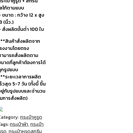
ระเป๋าหูรูด + สกรีน
โลโก้ตามแบบ
 ขนาด : กว้าง 12 x สูง
3 (นิ้ว.)
 สั่งผลิตขั้นต่ำ 100 ใบ
***สินค้าสั่งผลิตจาก
โรงงานโดยตรง
สามารถสั่งผลิตตาม
นาดที่ลูกค้าต้องการได้
ทุกรูปแบบ
***ระยะเวลาการผลิต
ร็วสุด 5-7 วัน (ทั้งนี้ ขึ้น
อยู่กับรูปแบบและจำนวน
ในการสั่งผลิต)
Category:
กระเป๋าหูรูด
Tags:
กระเป๋าผ้า
,
กระเป๋า
ูรูด
,
กระเป๋าหูรูดสกรีน