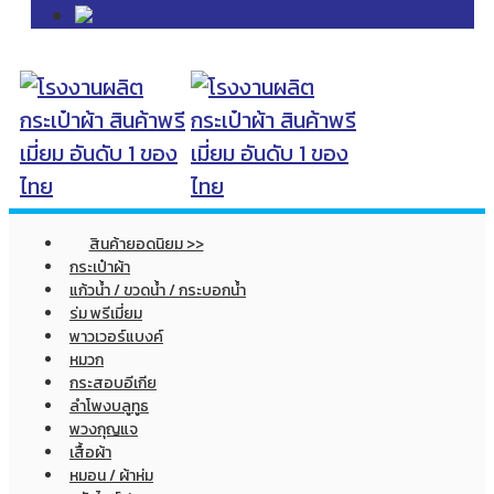
สินค้ายอดนิยม >>
กระเป๋าผ้า
แก้วน้ำ / ขวดน้ำ / กระบอกน้ำ
ร่ม พรีเมี่ยม
พาวเวอร์แบงค์
หมวก
กระสอบอีเกีย
ลำโพงบลูทูธ
พวงกุญแจ
เสื้อผ้า
หมอน / ผ้าห่ม