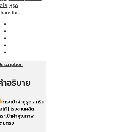
ลโก้
,
หูรูด
Share this
Description
คำอธิบาย
กระเป๋าผ้าหูรูด สกรีน
ลโก้ | โรงงานผลิต
กระเป๋าผ้าคุณภาพ
โดยตรง