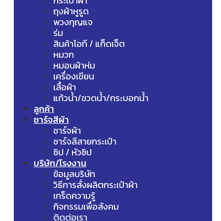
กระเป๋าผ้า
ถุงผ้าหูรูด
พวงกุญแจ
ร่ม
สินค้าไอที / แก็ดเจ็ต
หมวก
หมอนผ้าห่ม
เครื่องเขียน
เสื้อผ้า
แก้วน้ำ/ขวดน้ำ/กระบอกน้ำ
ลูกค้า
ชาร์จสีผ้า
ชาร์จผ้า
ชาร์จสีสายกระเป๋า
ซิป / หัวซิป
บริษัท/โรงงาน
ข้อมูลบริษัท
วิธีการสั่งผลิตกระเป๋าผ้า
เกร็ดความรู้
กิจกรรมเพื่อสังคม
ติดต่อเรา