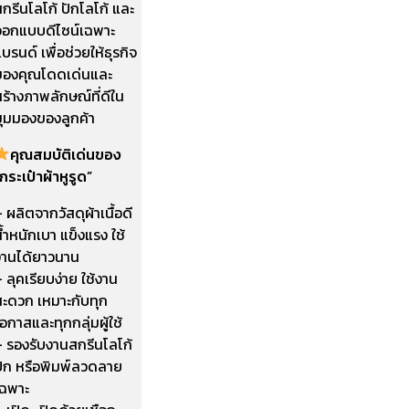
กรีนโลโก้ ปักโลโก้ และ
ออกแบบดีไซน์เฉพาะ
บรนด์ เพื่อช่วยให้ธุรกิจ
ของคุณโดดเด่นและ
ร้างภาพลักษณ์ที่ดีใน
มุมมองของลูกค้า
คุณสมบัติเด่นของ
กระเป๋าผ้าหูรูด”
 ผลิตจากวัสดุผ้าเนื้อดี
้ำหนักเบา แข็งแรง ใช้
งานได้ยาวนาน
 ลุคเรียบง่าย ใช้งาน
สะดวก เหมาะกับทุก
อกาสและทุกกลุ่มผู้ใช้
– รองรับงานสกรีนโลโก้
ปัก หรือพิมพ์ลวดลาย
เฉพาะ