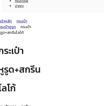
ทรัมไดร์ฟ
ปากกา
หน้าหลัก
กระเป๋า
ระเป๋าหูรูด
กระเป๋า
ูรูด+สกรีนโลโก้
กระเป๋า
หูรูด+สกรีน
โลโก้