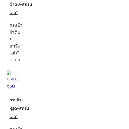
ผ้าดิบ+สกรีน
โลโก้
กระเป๋า
ผ้าดิบ
+
สกรีน
โลโก้
ตามแ…
กระเป๋า
หูรูด+สกรีน
โลโก้
กระเป๋า