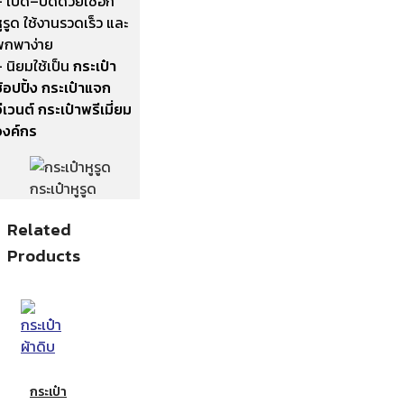
– เปิด–ปิดด้วยเชือก
ูรูด ใช้งานรวดเร็ว และ
พกพาง่าย
 นิยมใช้เป็น
กระเป๋า
้อปปิ้ง กระเป๋าแจก
ีเวนต์ กระเป๋าพรีเมี่ยม
องค์กร
กระเป๋าหูรูด
Related
Products
กระเป๋า