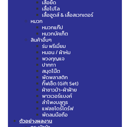
เสื้อยืด
เสื้อโปโล
เสื้อฮูดส์ & เสื้อสเวทเตอร์
หมวก
หมวกแก๊ป
หมวกบัคเก็ต
สินค้าอื่นๆ
ร่ม พรีเมี่ยม
หมอน / ผ้าห่ม
พวงกุญแจ
ปากกา
สมุดโน๊ต
พัดพลาสติก
กิ๊ฟเซ็ต (Gift Set)
ผ้าขาวม้า-ผ้าฝ้าย
พาวเวอร์แบงค์
ลำโพงบลูทูธ
แฟลชไดร์ไดร์ฟ
พัดลมมือถือ
ตัวอย่างผลงาน