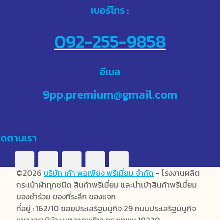
เบอร์โทร :
092-255-9858
อีเมล
9pp.premium@gmail.com
ิดตามเรา
©2026
บริษัท เก้า พอเพียง พรีเมี่ยม จำกัด
- โรงงานผลิต
กระเป๋าผ้าทุกชนิด สินค้าพรีเมี่ยม และนำเข้าสินค้าพรีเมี่ยม
ของชำร่วย ของที่ระลึก ของแจก
ที่อยู่ : 162/10 ซอยประเสริฐมนูกิจ 29 ถนนประเสริฐมนูกิจ
แขวงจรเข้บัว เขตลาดพร้าว กรุงเทพฯ 10230