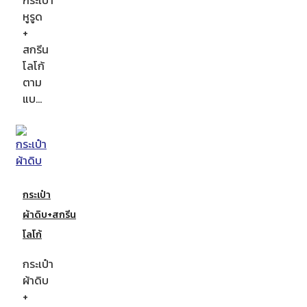
หูรูด
+
สกรีน
โลโก้
ตาม
แบ…
กระเป๋า
ผ้าดิบ+สกรีน
โลโก้
กระเป๋า
ผ้าดิบ
+