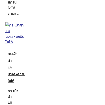
สกรีน
โลโก้
ตามแ…
กระเป๋า
ผ้า
แค
นวาส+สกรีน
โลโก้
กระเป๋า
ผ้า
แค