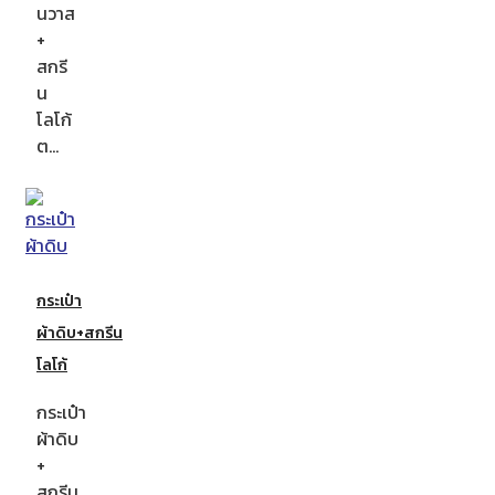
นวาส
+
สกรี
น
โลโก้
ต…
กระเป๋า
ผ้าดิบ+สกรีน
โลโก้
กระเป๋า
ผ้าดิบ
+
สกรีน