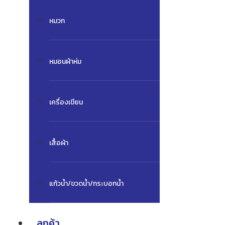
หมวก
หมอนผ้าห่ม
เครื่องเขียน
เสื้อผ้า
แก้วน้ำ/ขวดน้ำ/กระบอกน้ำ
ลูกค้า