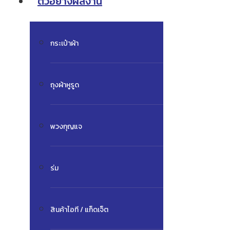
ตัวอย่างผลงาน
กระเป๋าผ้า
ถุงผ้าหูรูด
พวงกุญแจ
ร่ม
สินค้าไอที / แก็ดเจ็ต