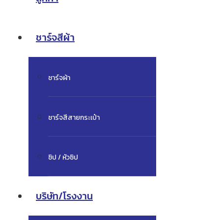
ชาร์จสีผ้า
ชาร์จผ้า
ชาร์จสีสายกระเป๋า
ซิป / หัวซิป
บริษัท/โรงงาน