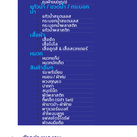
ถุงผ้าขน(หูรูด)
แก้วน้ำ / ขวดน้ำ / กระบอก
น้ำ
แก้วน้ำสแตนเลส
กระบอกน้ำสแตนเลส
กระบอกน้ำพลาสติก
แก้วน้ำพลาสติก
เสื้อผ้า
เสื้อยืด
เสื้อโปโล
เสื้อฮูดส์ & เสื้อสเวทเตอร์
หมวก
หมวกแก๊ป
หมวกบัคเก็ต
สินค้าอื่นๆ
ร่ม พรีเมี่ยม
หมอน / ผ้าห่ม
พวงกุญแจ
ปากกา
สมุดโน๊ต
พัดพลาสติก
กิ๊ฟเซ็ต (Gift Set)
ผ้าขาวม้า-ผ้าฝ้าย
พาวเวอร์แบงค์
ลำโพงบลูทูธ
แฟลชไดร์ไดร์ฟ
พัดลมมือถือ