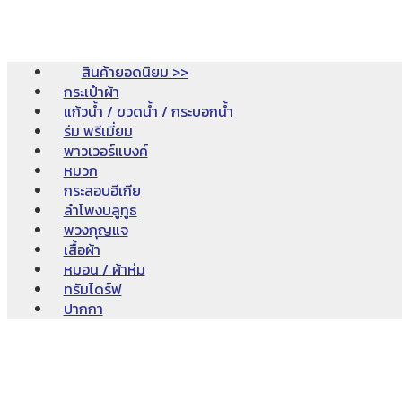
สินค้ายอดนิยม >>
กระเป๋าผ้า
แก้วน้ำ / ขวดน้ำ / กระบอกน้ำ
ร่ม พรีเมี่ยม
พาวเวอร์แบงค์
หมวก
กระสอบอีเกีย
ลำโพงบลูทูธ
พวงกุญแจ
เสื้อผ้า
หมอน / ผ้าห่ม
ทรัมไดร์ฟ
ปากกา