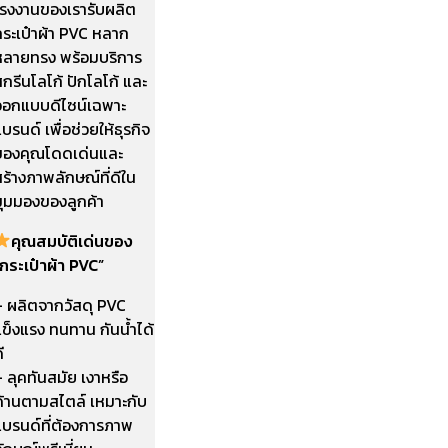
โรงงานของเรารับผลิต
กระเป๋าผ้า PVC หลาก
หลายทรง พร้อมบริการ
กรีนโลโก้ ปักโลโก้ และ
ออกแบบดีไซน์เฉพาะ
บรนด์ เพื่อช่วยให้ธุรกิจ
ของคุณโดดเด่นและ
ร้างภาพลักษณ์ที่ดีใน
มุมมองของลูกค้า
คุณสมบัติเด่นของ
กระเป๋าผ้า PVC”
– ผลิตจากวัสดุ PVC
ข็งแรง ทนทาน กันน้ำได้
ี
 ลุคทันสมัย เงาหรือ
ด้านตามสไตล์ เหมาะกับ
แบรนด์ที่ต้องการภาพ