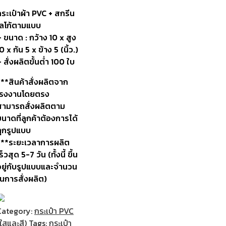
กระเป๋าผ้า PVC + สกรีน
โลโก้ตามแบบ
 ขนาด : กว้าง 10 x สูง
0 x ก้น 5 x ข้าง 5 (นิ้ว.)
 สั่งผลิตขั้นต่ำ 100 ใบ
***สินค้าสั่งผลิตจาก
โรงงานโดยตรง
สามารถสั่งผลิตตาม
นาดที่ลูกค้าต้องการได้
ทุกรูปแบบ
***ระยะเวลาการผลิต
ร็วสุด 5-7 วัน (ทั้งนี้ ขึ้น
อยู่กับรูปแบบและจำนวน
ในการสั่งผลิต)
Category:
กระเป๋า PVC
ใสและสี)
Tags:
กระเป๋า