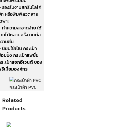
ักษณ์พรีเมี่ยม
– รองรับงานสกรีนโลโก้
ปัก หรือพิมพ์ลวดลาย
เฉพาะ
– ทำความสะอาดง่าย ใช้
งานได้หลายครั้ง ทนต่อ
วามชื้น
–
นิยมใช้เป็น
กระเป๋า
้อปปิ้ง กระเป๋าแฟชั่น
กระเป๋าแจกอีเวนต์ ของ
รีเมี่ยมองค์กร
กระเป๋าผ้า PVC
Related
Products