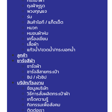
กระเป๋าผ้า
ถุงผ้าหูรูด
พวงกุญแจ
ร่ม
สินค้าไอที / แก็ดเจ็ต
หมวก
หมอนผ้าห่ม
เครื่องเขียน
เสื้อผ้า
แก้วน้ำ/ขวดน้ำ/กระบอกน้ำ
ลูกค้า
ชาร์จสีผ้า
ชาร์จผ้า
ชาร์จสีสายกระเป๋า
ซิป / หัวซิป
บริษัท/โรงงาน
ข้อมูลบริษัท
วิธีการสั่งผลิตกระเป๋าผ้า
เกร็ดความรู้
กิจกรรมเพื่อสังคม
ติดต่อเรา