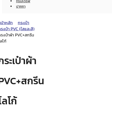
ทรัมไดร์ฟ
ปากกา
หน้าหลัก
กระเป๋า
ระเป๋า PVC (ใสและสี)
กระเป๋าผ้า PVC+สกรีน
ลโก้
กระเป๋าผ้า
PVC+สกรีน
โลโก้