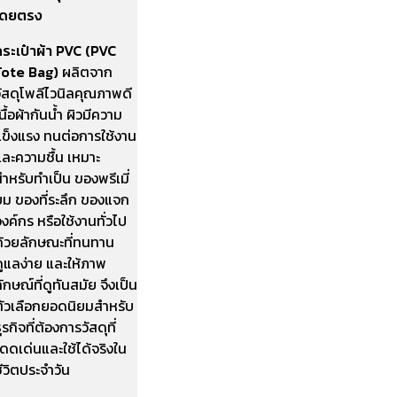
โดยตรง
กระเป๋าผ้า PVC (PVC
Tote Bag)
ผลิตจาก
วัสดุโพลีไวนิลคุณภาพดี
นื้อผ้ากันน้ำ ผิวมีความ
แข็งแรง ทนต่อการใช้งาน
และความชื้น เหมาะ
ำหรับทำเป็น ของพรีเมี่
ยม ของที่ระลึก ของแจก
งค์กร หรือใช้งานทั่วไป
ด้วยลักษณะที่ทนทาน
ดูแลง่าย และให้ภาพ
ักษณ์ที่ดูทันสมัย จึงเป็น
ตัวเลือกยอดนิยมสำหรับ
ุรกิจที่ต้องการวัสดุที่
ดดเด่นและใช้ได้จริงใน
ีวิตประจำวัน