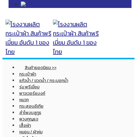
สินค้ายอดนิยม >>
กระเป๋าผ้า
แก้วน้ำ / ขวดน้ำ / กระบอกน้ำ
ร่ม พรีเมี่ยม
พาวเวอร์แบงค์
หมวก
กระสอบอีเกีย
ลำโพงบลูทูธ
พวงกุญแจ
เสื้อผ้า
หมอน / ผ้าห่ม