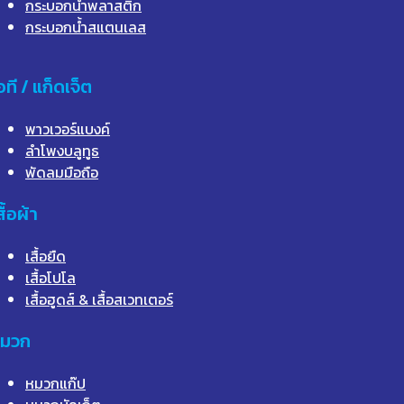
กระบอกน้ำพลาสติก
กระบอกน้ำสแตนเลส
อที / แก็ดเจ็ต
พาวเวอร์แบงค์
ลำโพงบลูทูธ
พัดลมมือถือ
สื้อผ้า
เสื้อยืด
เสื้อโปโล
เสื้อฮูดส์ & เสื้อสเวทเตอร์
มวก
หมวกแก๊ป