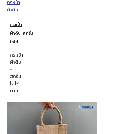
กระเป๋า
ผ้าดิบ+สกรีน
โลโก้
กระเป๋า
ผ้าดิบ
+
สกรีน
โลโก้
ตามแ…