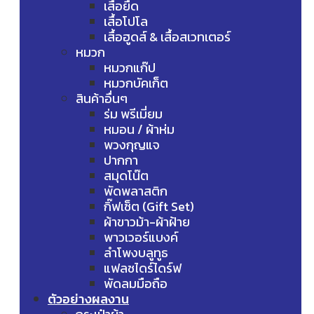
เสื้อยืด
เสื้อโปโล
เสื้อฮูดส์ & เสื้อสเวทเตอร์
หมวก
หมวกแก๊ป
หมวกบัคเก็ต
สินค้าอื่นๆ
ร่ม พรีเมี่ยม
หมอน / ผ้าห่ม
พวงกุญแจ
ปากกา
สมุดโน๊ต
พัดพลาสติก
กิ๊ฟเซ็ต (Gift Set)
ผ้าขาวม้า-ผ้าฝ้าย
พาวเวอร์แบงค์
ลำโพงบลูทูธ
แฟลชไดร์ไดร์ฟ
พัดลมมือถือ
ตัวอย่างผลงาน