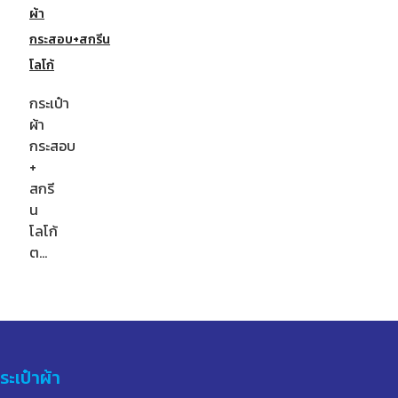
ผ้า
กระสอบ+สกรีน
โลโก้
กระเป๋า
ผ้า
กระสอบ
+
สกรี
น
โลโก้
ต…
ระเป๋าผ้า