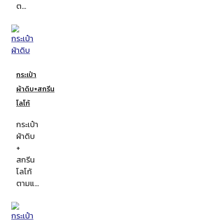
ต…
กระเป๋า
ผ้าดิบ+สกรีน
โลโก้
กระเป๋า
ผ้าดิบ
+
สกรีน
โลโก้
ตามแ…