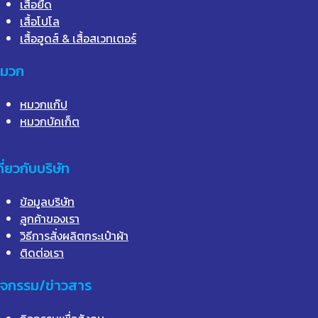
เสื้อยืด
เสื้อโปโล
เสื้อฮูดส์ & เสื้อสเวทเตอร์
มวก
หมวกแก๊ป
หมวกบัคเก็ต
กี่ยวกับบริษัท
ข้อมูลบริษัท
ลูกค้าของเรา
วิธีการสั่งผลิตกระเป๋าผ้า
ติดต่อเรา
ิจกรรม/ข่าวสาร