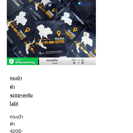
กระเป๋า
ผ้า
420D+สกรีน
โลโก้
กระเป๋า
ผ้า
420D