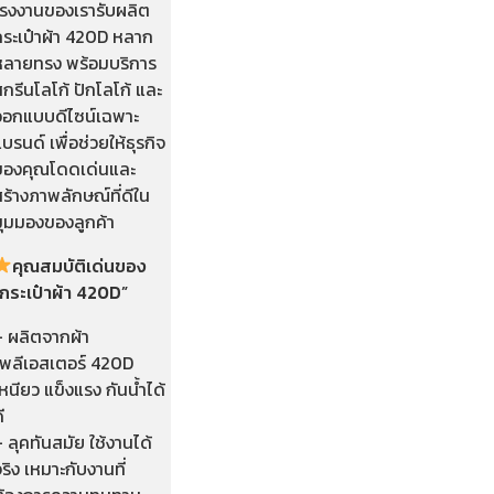
โรงงานของเรารับผลิต
กระเป๋าผ้า 420D หลาก
หลายทรง พร้อมบริการ
กรีนโลโก้ ปักโลโก้ และ
ออกแบบดีไซน์เฉพาะ
บรนด์ เพื่อช่วยให้ธุรกิจ
ของคุณโดดเด่นและ
ร้างภาพลักษณ์ที่ดีใน
มุมมองของลูกค้า
คุณสมบัติเด่นของ
“กระเป๋าผ้า 420D”
– ผลิตจากผ้า
โพลีเอสเตอร์ 420D
หนียว แข็งแรง กันน้ำได้
ี
 ลุคทันสมัย ใช้งานได้
ริง เหมาะกับงานที่