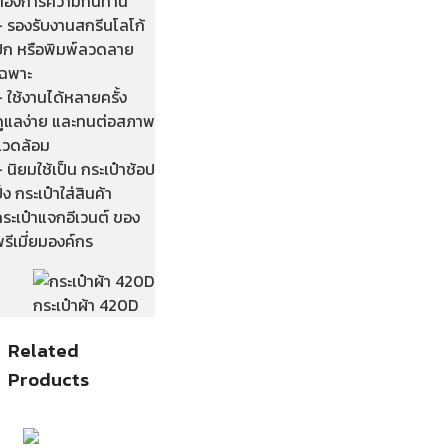
ต้องการความทนทาน
– รองรับงานสกรีนโลโก้
ปัก หรือพิมพ์ลวดลาย
เฉพาะ
 ใช้งานได้หลายครั้ง
ดูแลง่าย และทนต่อสภาพ
แวดล้อม
 นิยมใช้เป็น กระเป๋าช้อป
ิ้ง กระเป๋าใส่สินค้า
ระเป๋าแจกอีเวนต์ ของ
รีเมี่ยมองค์กร
กระเป๋าผ้า 420D
Related
Products