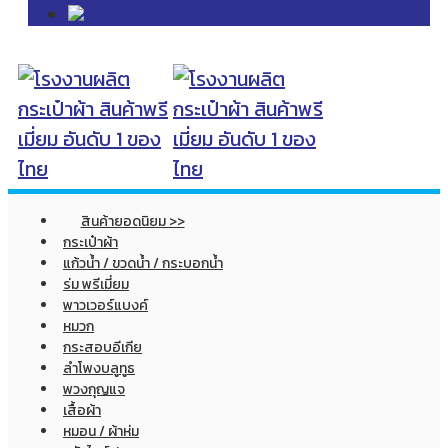
สินค้ายอดนิยม >>
กระเป๋าผ้า
แก้วน้ำ / ขวดน้ำ / กระบอกน้ำ
ร่ม พรีเมี่ยม
พาวเวอร์แบงค์
หมวก
กระสอบอีเกีย
ลำโพงบลูทูธ
พวงกุญแจ
เสื้อผ้า
หมอน / ผ้าห่ม