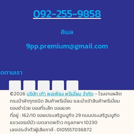
092-255-9858
อีเมล
9pp.premium@gmail.com
ิดตามเรา
©2026
บริษัท เก้า พอเพียง พรีเมี่ยม จำกัด
- โรงงานผลิต
กระเป๋าผ้าทุกชนิด สินค้าพรีเมี่ยม และนำเข้าสินค้าพรีเมี่ยม
ของชำร่วย ของที่ระลึก ของแจก
ที่อยู่ : 162/10 ซอยประเสริฐมนูกิจ 29 ถนนประเสริฐมนูกิจ
แขวงจรเข้บัว เขตลาดพร้าว กรุงเทพฯ 10230
เลขประจำตัวผู้เสียภาษี : 0105557036872