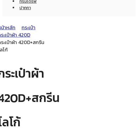
ทรัมไดร์ฟ
ปากกา
หน้าหลัก
กระเป๋า
ระเป๋าผ้า 420D
กระเป๋าผ้า 420D+สกรีน
ลโก้
กระเป๋าผ้า
420D+สกรีน
โลโก้