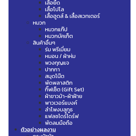
เสื้อยืด
เสื้อโปโล
เสื้อฮูดส์ & เสื้อสเวทเตอร์
หมวก
หมวกแก๊ป
หมวกบัคเก็ต
สินค้าอื่นๆ
ร่ม พรีเมี่ยม
หมอน / ผ้าห่ม
พวงกุญแจ
ปากกา
สมุดโน๊ต
พัดพลาสติก
กิ๊ฟเซ็ต (Gift Set)
ผ้าขาวม้า-ผ้าฝ้าย
พาวเวอร์แบงค์
ลำโพงบลูทูธ
แฟลชไดร์ไดร์ฟ
พัดลมมือถือ
ตัวอย่างผลงาน