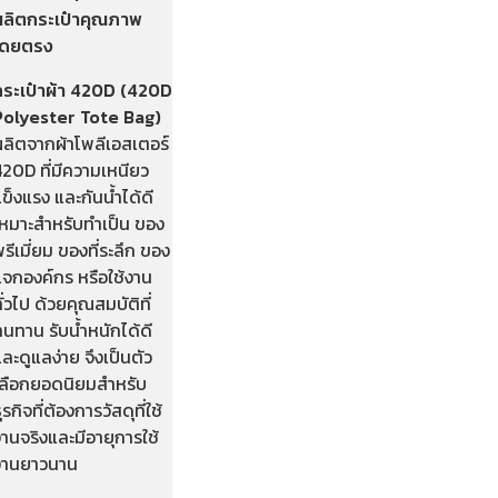
ผลิตกระเป๋าคุณภาพ
โดยตรง
กระเป๋าผ้า 420D (420D
Polyester Tote Bag)
ผลิตจากผ้าโพลีเอสเตอร์
420D ที่มีความเหนียว
ข็งแรง และกันน้ำได้ดี
เหมาะสำหรับทำเป็น ของ
รีเมี่ยม ของที่ระลึก ของ
แจกองค์กร หรือใช้งาน
ั่วไป ด้วยคุณสมบัติที่
นทาน รับน้ำหนักได้ดี
ละดูแลง่าย จึงเป็นตัว
เลือกยอดนิยมสำหรับ
ุรกิจที่ต้องการวัสดุที่ใช้
านจริงและมีอายุการใช้
งานยาวนาน