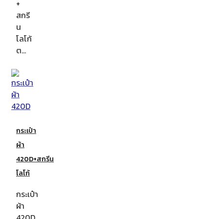
+
สกรี
น
โลโก้
ต…
กระเป๋า
ผ้า
420D+สกรีน
โลโก้
กระเป๋า
ผ้า
420D