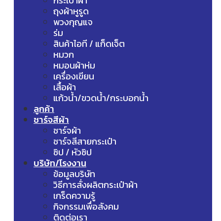
กระเป๋าผ้า
ถุงผ้าหูรูด
พวงกุญแจ
ร่ม
สินค้าไอที / แก็ดเจ็ต
หมวก
หมอนผ้าห่ม
เครื่องเขียน
เสื้อผ้า
แก้วน้ำ/ขวดน้ำ/กระบอกน้ำ
ลูกค้า
ชาร์จสีผ้า
ชาร์จผ้า
ชาร์จสีสายกระเป๋า
ซิป / หัวซิป
บริษัท/โรงงาน
ข้อมูลบริษัท
วิธีการสั่งผลิตกระเป๋าผ้า
เกร็ดความรู้
กิจกรรมเพื่อสังคม
ติดต่อเรา