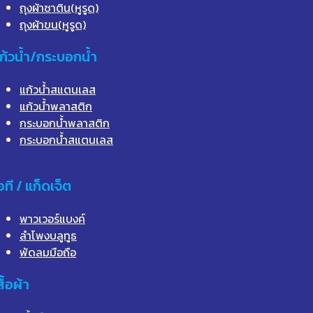
ถุงผ้าซาติน(หูรูด)
ถุงผ้าขน(หูรูด)
ก้วน้ำ/กระบอกน้ำ
แก้วน้ำสแตนเลส
แก้วน้ำพลาสติก
กระบอกน้ำพลาสติก
กระบอกน้ำสแตนเลส
อที / แก็ดเจ็ต
พาวเวอร์แบงค์
ลำโพงบลูทูธ
พัดลมมือถือ
สื้อผ้า