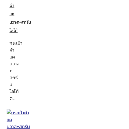
ผ้า
แค
นวาส+สกรีน
โลโก้
กระเป๋า
ผ้า
แค
นวาส
+
สกรี
น
โลโก้
ต…