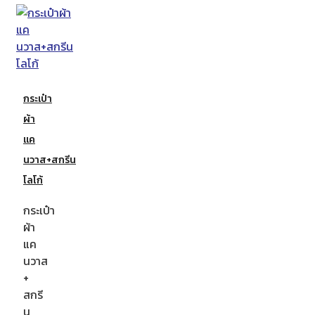
กระเป๋า
ผ้า
แค
นวาส+สกรีน
โลโก้
กระเป๋า
ผ้า
แค
นวาส
+
สกรี
น