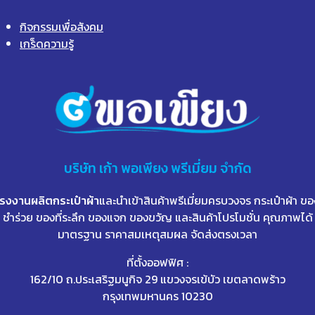
กิจกรรมเพื่อสังคม
เกร็ดความรู้
บริษัท
เก้า
พอเพียง พรีเมี่ยม จำกัด
โรงงานผลิตกระเป๋าผ้า
และนำเข้าสินค้าพรีเมี่ยมครบวงจร กระเป๋าผ้า ขอ
ชำร่วย ของที่ระลึก ของแจก ของขวัญ และสินค้าโปรโมชั่น คุณภาพได้
มาตรฐาน ราคาสมเหตุสมผล จัดส่งตรงเวลา
ที่ตั้งออฟฟิศ :
162/10 ถ.ประเสริฐมนูกิจ 29 แขวงจรเข้บัว เขตลาดพร้าว
กรุงเทพมหานคร 10230