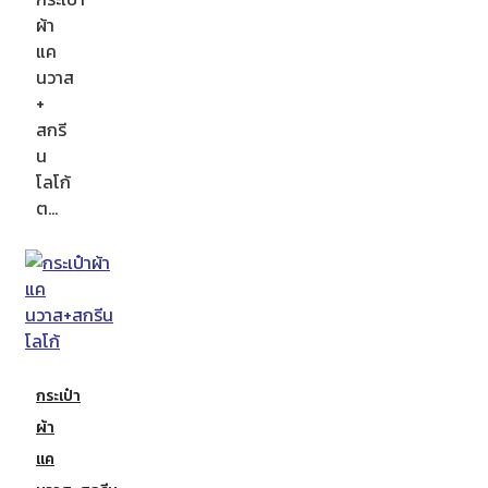
ผ้า
แค
นวาส
+
สกรี
น
โลโก้
ต…
กระเป๋า
ผ้า
แค