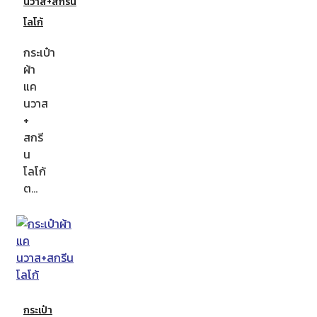
นวาส+สกรีน
โลโก้
กระเป๋า
ผ้า
แค
นวาส
+
สกรี
น
โลโก้
ต…
กระเป๋า