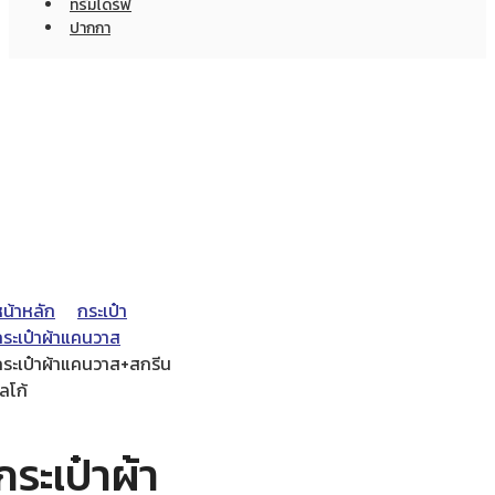
ทรัมไดร์ฟ
ปากกา
หน้าหลัก
กระเป๋า
กระเป๋าผ้าแคนวาส
กระเป๋าผ้าแคนวาส+สกรีน
ลโก้
กระเป๋าผ้า