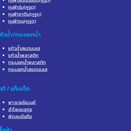
ถุงผ้าร่ม(หูรูด)
ถุงผ้าซาติน(หูรูด)
ถุงผ้าขน(หูรูด)
ก้วน้ำ/กระบอกน้ำ
แก้วน้ำสแตนเลส
แก้วน้ำพลาสติก
กระบอกน้ำพลาสติก
กระบอกน้ำสแตนเลส
อที / แก็ดเจ็ต
พาวเวอร์แบงค์
ลำโพงบลูทูธ
พัดลมมือถือ
สื้อผ้า