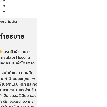
Description
คำอธิบาย
กระเป๋าผ้าแคนวาส
กรีนโลโก้ | โรงงาน
ผลิตกระเป๋าผ้าโดยตรง
กระเป๋าผ้าแคนวาสผลิต
จากผ้าฝ้ายผสมคุณภาพ
ี เนื้อผ้าแน่น หนา และคง
รูปสวยงาม เหมาะสำหรับ
ำเป็น ของพรีเมี่ยม ของ
ี่ระลึก ของแจกองค์กร
รือใช้งานในชีวิตประจำ