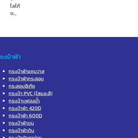
โลโก้
ต…
ระเป๋าผ้า
กระเป๋าผ้าแคนวาส
กระเป๋าผ้ากระสอบ
กระสอบอีเกีย
กระเป๋า PVC (ใสและสี)
กระเป๋าบุฟองน้ำ
กระเป๋าผ้า 420D
กระเป๋าผ้า 600D
กระเป๋าผ้าขน
กระเป๋าผ้าดิบ
กระเป๋าผ้าตาข่าย