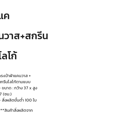
แค
นวาส+สกรีน
โลโก้
กระเป๋าผ้าแคนวาส +
สกรีนโลโก้ตามแบบ
 ขนาด : กว้าง 37 x สูง
7 (ซม.)
 สั่งผลิตขั้นต่ำ 100 ใบ
**สินค้าสั่งผลิตจาก