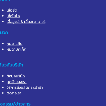
เสื้อยืด
เสื้อโปโล
เสื้อฮูดส์ & เสื้อสเวทเตอร์
มวก
หมวกแก๊ป
หมวกบัคเก็ต
กี่ยวกับบริษัท
ข้อมูลบริษัท
ลูกค้าของเรา
วิธีการสั่งผลิตกระเป๋าผ้า
ติดต่อเรา
ิจกรรม/ข่าวสาร