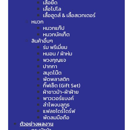
เสื้อยืด
เสื้อโปโล
เสื้อฮูดส์ & เสื้อสเวทเตอร์
หมวก
หมวกแก๊ป
หมวกบัคเก็ต
สินค้าอื่นๆ
ร่ม พรีเมี่ยม
หมอน / ผ้าห่ม
พวงกุญแจ
ปากกา
สมุดโน๊ต
พัดพลาสติก
กิ๊ฟเซ็ต (Gift Set)
ผ้าขาวม้า-ผ้าฝ้าย
พาวเวอร์แบงค์
ลำโพงบลูทูธ
แฟลชไดร์ไดร์ฟ
พัดลมมือถือ
ตัวอย่างผลงาน