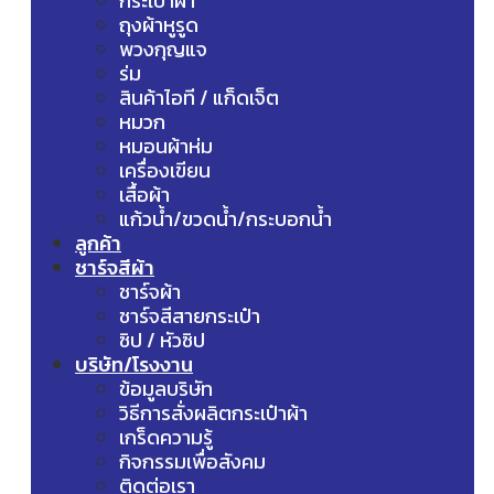
กระเป๋าผ้า
ถุงผ้าหูรูด
พวงกุญแจ
ร่ม
สินค้าไอที / แก็ดเจ็ต
หมวก
หมอนผ้าห่ม
เครื่องเขียน
เสื้อผ้า
แก้วน้ำ/ขวดน้ำ/กระบอกน้ำ
ลูกค้า
ชาร์จสีผ้า
ชาร์จผ้า
ชาร์จสีสายกระเป๋า
ซิป / หัวซิป
บริษัท/โรงงาน
ข้อมูลบริษัท
วิธีการสั่งผลิตกระเป๋าผ้า
เกร็ดความรู้
กิจกรรมเพื่อสังคม
ติดต่อเรา