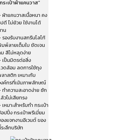
“กระเป๋าผ้าแคนวาส”
– ผ้าแคนวาสเนื้อหนา คง
ูปดี ไม่ย้วย ใช้งานได้
นาน
– รองรับงานสกรีนโลโก้
พิมพ์ลายเต็มใบ ชัดเจน
ม สีไม่หลุดง่าย
 เป็นมิตรต่อสิ่ง
แวดล้อม ลดการใช้ถุง
พลาสติก เหมาะกับ
งค์กรที่เน้นภาพลักษณ์
– ทำความสะอาดง่าย ซัก
ล้วไม่เสียทรง
– เหมาะสำหรับทำ กระเป๋า
้อปปิ้ง กระเป๋าพรีเมี่ยม
ของแจกงานอีเวนต์ ของ
ี่ระลึกบริษัท