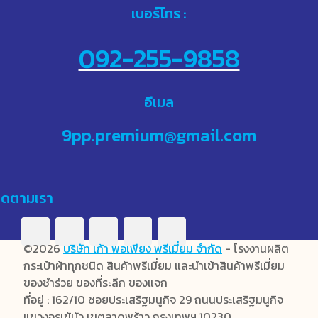
เบอร์โทร :
092-255-9858
อีเมล
9pp.premium@gmail.com
ิดตามเรา
©2026
บริษัท เก้า พอเพียง พรีเมี่ยม จำกัด
- โรงงานผลิต
กระเป๋าผ้าทุกชนิด สินค้าพรีเมี่ยม และนำเข้าสินค้าพรีเมี่ยม
ของชำร่วย ของที่ระลึก ของแจก
ที่อยู่ : 162/10 ซอยประเสริฐมนูกิจ 29 ถนนประเสริฐมนูกิจ
แขวงจรเข้บัว เขตลาดพร้าว กรุงเทพฯ 10230