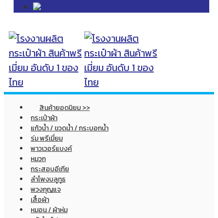
สินค้ายอดนิยม >>
กระเป๋าผ้า
แก้วน้ำ / ขวดน้ำ / กระบอกน้ำ
ร่ม พรีเมี่ยม
พาวเวอร์แบงค์
หมวก
กระสอบอีเกีย
ลำโพงบลูทูธ
พวงกุญแจ
เสื้อผ้า
หมอน / ผ้าห่ม