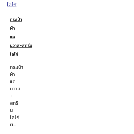
กระเป๋า
ผ้า
แค
นวาส+สกรีน
โลโก้
กระเป๋า
ผ้า
แค
นวาส
+
สกรี
น
โลโก้
ต…