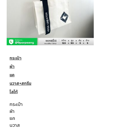
กระเป๋า
ผ้า
แค
นวาส+สกรีน
โลโก้
กระเป๋า
ผ้า
แค
นวาส