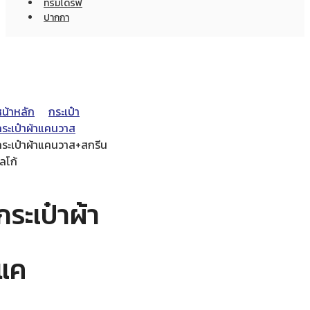
ทรัมไดร์ฟ
ปากกา
หน้าหลัก
กระเป๋า
กระเป๋าผ้าแคนวาส
กระเป๋าผ้าแคนวาส+สกรีน
ลโก้
กระเป๋าผ้า
แค