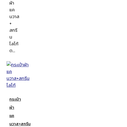
ผ้า
แค
นวาส
+
สกรี
น
โลโก้
ต…
กระเป๋า
ผ้า
แค
นวาส+สกรีน