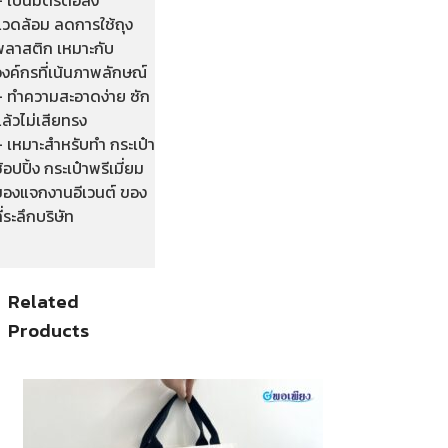
แวดล้อม ลดการใช้ถุง
พลาสติก เหมาะกับ
งค์กรที่เน้นภาพลักษณ์
– ทำความสะอาดง่าย ซัก
ล้วไม่เสียทรง
– เหมาะสำหรับทำ กระเป๋า
้อปปิ้ง กระเป๋าพรีเมี่ยม
ของแจกงานอีเวนต์ ของ
ี่ระลึกบริษัท
Related
Products