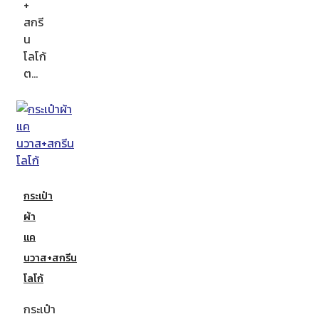
+
สกรี
น
โลโก้
ต…
กระเป๋า
ผ้า
แค
นวาส+สกรีน
โลโก้
กระเป๋า