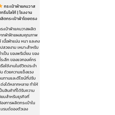
กระเป๋าผ้าแคนวาส
กรีนโลโก้ | โรงงาน
ผลิตกระเป๋าผ้าโดยตรง
กระเป๋าผ้าแคนวาสผลิต
จากผ้าฝ้ายผสมคุณภาพ
ี เนื้อผ้าแน่น หนา และคง
รูปสวยงาม เหมาะสำหรับ
ำเป็น ของพรีเมี่ยม ของ
ี่ระลึก ของแจกองค์กร
รือใช้งานในชีวิตประจำ
วัน ด้วยความแข็งแรง
นทานและดีไซน์ที่ปรับ
แต่งได้หลากหลาย ทำให้
ป็นสินค้าที่ได้รับความ
ิยมสำหรับธุรกิจที่
ต้องการผลิตกระเป๋าใน
แบรนด์ของตัวเอง