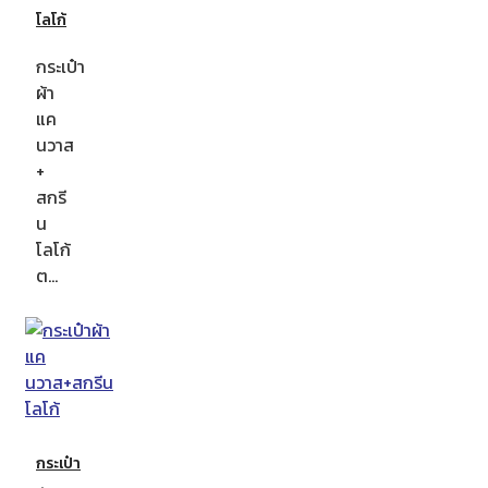
โลโก้
กระเป๋า
ผ้า
แค
นวาส
+
สกรี
น
โลโก้
ต…
กระเป๋า