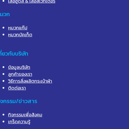
เสื้อฮูดส์ & เสื้อสเวทเตอร์
มวก
หมวกแก๊ป
หมวกบัคเก็ต
กี่ยวกับบริษัท
ข้อมูลบริษัท
ลูกค้าของเรา
วิธีการสั่งผลิตกระเป๋าผ้า
ติดต่อเรา
ิจกรรม/ข่าวสาร
กิจกรรมเพื่อสังคม
เกร็ดความรู้