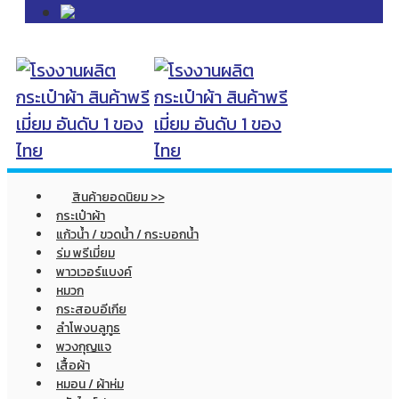
สินค้ายอดนิยม >>
กระเป๋าผ้า
แก้วน้ำ / ขวดน้ำ / กระบอกน้ำ
ร่ม พรีเมี่ยม
พาวเวอร์แบงค์
หมวก
กระสอบอีเกีย
ลำโพงบลูทูธ
พวงกุญแจ
เสื้อผ้า
หมอน / ผ้าห่ม