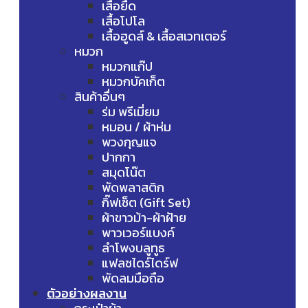
เสื้อยืด
เสื้อโปโล
เสื้อฮูดส์ & เสื้อสเวทเตอร์
หมวก
หมวกแก๊ป
หมวกบัคเก็ต
สินค้าอื่นๆ
ร่ม พรีเมี่ยม
หมอน / ผ้าห่ม
พวงกุญแจ
ปากกา
สมุดโน๊ต
พัดพลาสติก
กิ๊ฟเซ็ต (Gift Set)
ผ้าขาวม้า-ผ้าฝ้าย
พาวเวอร์แบงค์
ลำโพงบลูทูธ
แฟลชไดร์ไดร์ฟ
พัดลมมือถือ
ตัวอย่างผลงาน