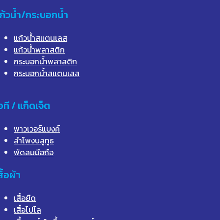
ก้วน้ำ/กระบอกน้ำ
แก้วน้ำสแตนเลส
แก้วน้ำพลาสติก
กระบอกน้ำพลาสติก
กระบอกน้ำสแตนเลส
อที / แก็ดเจ็ต
พาวเวอร์แบงค์
ลำโพงบลูทูธ
พัดลมมือถือ
สื้อผ้า
เสื้อยืด
เสื้อโปโล