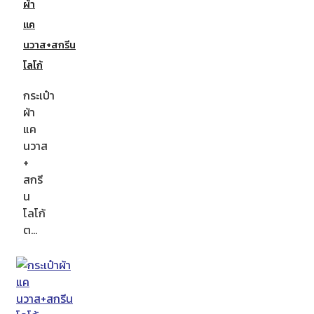
ผ้า
แค
นวาส+สกรีน
โลโก้
กระเป๋า
ผ้า
แค
นวาส
+
สกรี
น
โลโก้
ต…