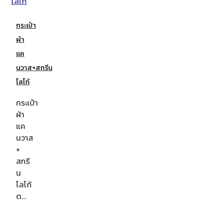
กระเป๋า
ผ้า
แค
นวาส+สกรีน
โลโก้
กระเป๋า
ผ้า
แค
นวาส
+
สกรี
น
โลโก้
ต…