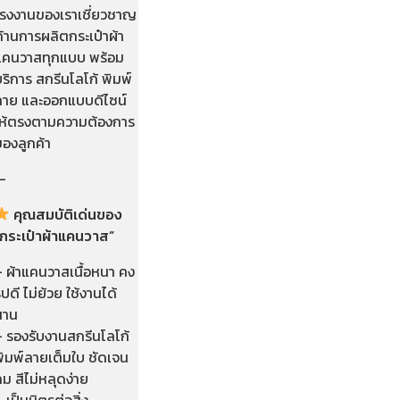
โรงงานของเราเชี่ยวชาญ
้านการผลิตกระเป๋าผ้า
แคนวาสทุกแบบ พร้อม
ริการ สกรีนโลโก้ พิมพ์
ลาย และออกแบบดีไซน์
ให้ตรงตามความต้องการ
ของลูกค้า
—
คุณสมบัติเด่นของ
“กระเป๋าผ้าแคนวาส”
– ผ้าแคนวาสเนื้อหนา คง
ูปดี ไม่ย้วย ใช้งานได้
นาน
– รองรับงานสกรีนโลโก้
พิมพ์ลายเต็มใบ ชัดเจน
ม สีไม่หลุดง่าย
 เป็นมิตรต่อสิ่ง