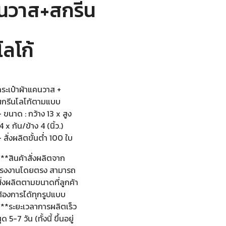
นวาส+สกรีน
โลโก้
กระเป๋าผ้าแคนวาส +
สกรีนโลโก้ตามแบบ
 ขนาด : กว้าง 13 x สูง
4 x ก้น/ข้าง 4 (นิ้ว.)
 สั่งผลิตขั้นต่ำ 100 ใบ
**สินค้าสั่งผลิตจาก
โรงงานโดยตรง สามารถ
ั่งผลิตตามขนาดที่ลูกค้า
ต้องการได้ทุกรูปแบบ
***ระยะเวลาการผลิตเร็ว
ุด 5-7 วัน (ทั้งนี้ ขึ้นอยู่