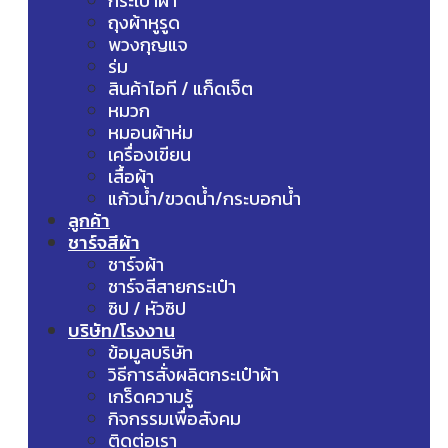
กระเป๋าผ้า
ถุงผ้าหูรูด
พวงกุญแจ
ร่ม
สินค้าไอที / แก็ดเจ็ต
หมวก
หมอนผ้าห่ม
เครื่องเขียน
เสื้อผ้า
แก้วน้ำ/ขวดน้ำ/กระบอกน้ำ
ลูกค้า
ชาร์จสีผ้า
ชาร์จผ้า
ชาร์จสีสายกระเป๋า
ซิป / หัวซิป
บริษัท/โรงงาน
ข้อมูลบริษัท
วิธีการสั่งผลิตกระเป๋าผ้า
เกร็ดความรู้
กิจกรรมเพื่อสังคม
ติดต่อเรา