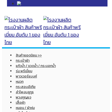
สินค้ายอดนิยม >>
กระเป๋าผ้า
แก้วน้ำ / ขวดน้ำ / กระบอกน้ำ
ร่ม พรีเมี่ยม
พาวเวอร์แบงค์
หมวก
กระสอบอีเกีย
ลำโพงบลูทูธ
พวงกุญแจ
เสื้อผ้า
หมอน / ผ้าห่ม