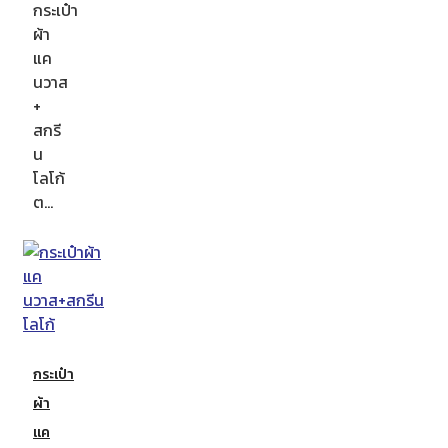
กระเป๋า
ผ้า
แค
นวาส
+
สกรี
น
โลโก้
ต…
กระเป๋า
ผ้า
แค