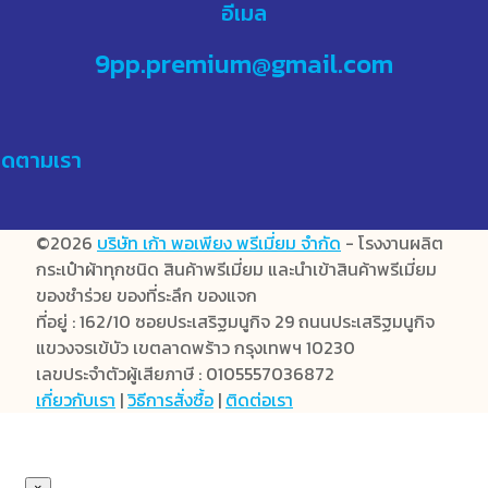
อีเมล
9pp.premium@gmail.com
ิดตามเรา
©2026
บริษัท เก้า พอเพียง พรีเมี่ยม จำกัด
- โรงงานผลิต
กระเป๋าผ้าทุกชนิด สินค้าพรีเมี่ยม และนำเข้าสินค้าพรีเมี่ยม
ของชำร่วย ของที่ระลึก ของแจก
ที่อยู่ : 162/10 ซอยประเสริฐมนูกิจ 29 ถนนประเสริฐมนูกิจ
แขวงจรเข้บัว เขตลาดพร้าว กรุงเทพฯ 10230
เลขประจำตัวผู้เสียภาษี : 0105557036872
เกี่ยวกับเรา
|
วิธีการสั่งซื้อ
|
ติดต่อเรา