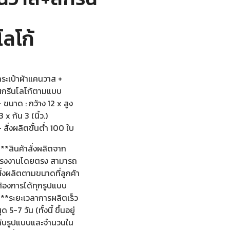
โลโก้
กระเป๋าผ้าแคนวาส +
สกรีนโลโก้ตามแบบ
 ขนาด : กว้าง 12 x สูง
3 x ก้น 3 (นิ้ว.)
 สั่งผลิตขั้นต่ำ 100 ใบ
**สินค้าสั่งผลิตจาก
โรงงานโดยตรง สามารถ
ั่งผลิตตามขนาดที่ลูกค้า
ต้องการได้ทุกรูปแบบ
***ระยะเวลาการผลิตเร็ว
ุด 5-7 วัน (ทั้งนี้ ขึ้นอยู่
กับรูปแบบและจำนวนใน