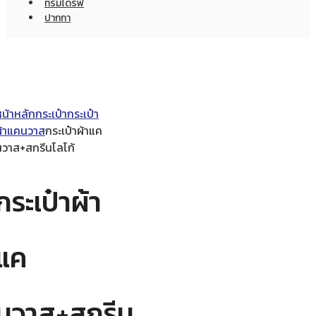
ทรัมไดร์ฟ
ปากกา
หน้าหลัก
กระเป๋า
กระเป๋า
ผ้าแคนวาส
กระเป๋าผ้าแค
นวาส+สกรีนโลโก้
กระเป๋าผ้า
แค
นวาส+สกรีน