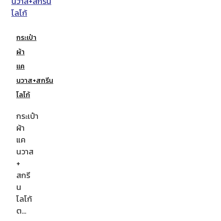
กระเป๋า
ผ้า
แค
นวาส+สกรีน
โลโก้
กระเป๋า
ผ้า
แค
นวาส
+
สกรี
น
โลโก้
ต…