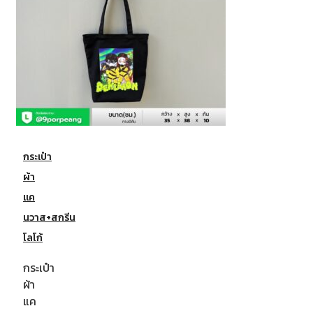
กระเป๋า
ผ้า
แค
นวาส+สกรีน
โลโก้
กระเป๋า
ผ้า
แค