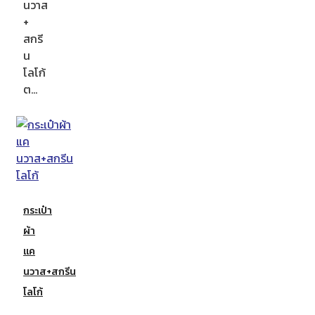
นวาส
+
สกรี
น
โลโก้
ต…
กระเป๋า
ผ้า
แค
นวาส+สกรีน
โลโก้