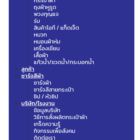
กระเป๋าผ้า
ถุงผ้าหูรูด
พวงกุญแจ
ร่ม
สินค้าไอที / แก็ดเจ็ต
หมวก
หมอนผ้าห่ม
เครื่องเขียน
เสื้อผ้า
แก้วน้ำ/ขวดน้ำ/กระบอกน้ำ
ลูกค้า
ชาร์จสีผ้า
ชาร์จผ้า
ชาร์จสีสายกระเป๋า
ซิป / หัวซิป
บริษัท/โรงงาน
ข้อมูลบริษัท
วิธีการสั่งผลิตกระเป๋าผ้า
เกร็ดความรู้
กิจกรรมเพื่อสังคม
ติดต่อเรา