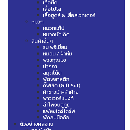
เสื้อยืด
เสื้อโปโล
เสื้อฮูดส์ & เสื้อสเวทเตอร์
หมวก
หมวกแก๊ป
หมวกบัคเก็ต
สินค้าอื่นๆ
ร่ม พรีเมี่ยม
หมอน / ผ้าห่ม
พวงกุญแจ
ปากกา
สมุดโน๊ต
พัดพลาสติก
กิ๊ฟเซ็ต (Gift Set)
ผ้าขาวม้า-ผ้าฝ้าย
พาวเวอร์แบงค์
ลำโพงบลูทูธ
แฟลชไดร์ไดร์ฟ
พัดลมมือถือ
ตัวอย่างผลงาน