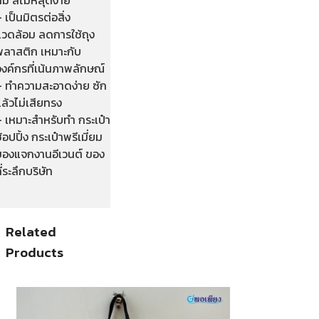
 เป็นมิตรต่อสิ่ง
แวดล้อม ลดการใช้ถุง
พลาสติก เหมาะกับ
งค์กรที่เน้นภาพลักษณ์
– ทำความสะอาดง่าย ซัก
ล้วไม่เสียทรง
– เหมาะสำหรับทำ กระเป๋า
้อปปิ้ง กระเป๋าพรีเมี่ยม
ของแจกงานอีเวนต์ ของ
ี่ระลึกบริษัท
Related
Products