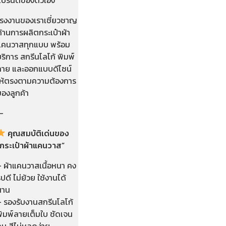
โรงงานของเราเชี่ยวชาญ
้านการผลิตกระเป๋าผ้า
แคนวาสทุกแบบ พร้อม
ริการ สกรีนโลโก้ พิมพ์
ลาย และออกแบบดีไซน์
ให้ตรงตามความต้องการ
ของลูกค้า
—
คุณสมบัติเด่นของ
“กระเป๋าผ้าแคนวาส”
– ผ้าแคนวาสเนื้อหนา คง
ูปดี ไม่ย้วย ใช้งานได้
นาน
– รองรับงานสกรีนโลโก้
พิมพ์ลายเต็มใบ ชัดเจน
ม สีไม่หลุดง่าย