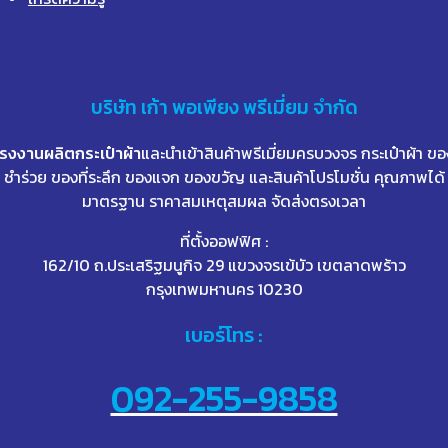
บริษัท
เก้า
พอเพียง พรีเมี่ยม จำกัด
โรงงานผลิตกระเป๋าผ้า
และนำเข้าสินค้าพรีเมี่ยมครบวงจร กระเป๋าผ้า ขอ
ชำร่วย ของที่ระลึก ของแจก ของขวัญ และสินค้าโปรโมชั่น คุณภาพได้
มาตรฐาน ราคาสมเหตุสมผล จัดส่งตรงเวลา
ที่ตั้งออฟฟิศ :
162/10 ถ.ประเสริฐมนูกิจ 29 แขวงจรเข้บัว เขตลาดพร้าว
กรุงเทพมหานคร 10230
เบอร์โทร :
092-255-9858