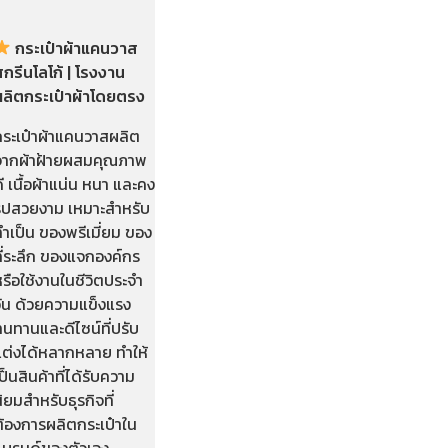
กระเป๋าผ้าแคนวาส
กรีนโลโก้ | โรงงาน
ผลิตกระเป๋าผ้าโดยตรง
กระเป๋าผ้าแคนวาสผลิต
จากผ้าฝ้ายผสมคุณภาพ
ี เนื้อผ้าแน่น หนา และคง
รูปสวยงาม เหมาะสำหรับ
ำเป็น ของพรีเมี่ยม ของ
ี่ระลึก ของแจกองค์กร
รือใช้งานในชีวิตประจำ
วัน ด้วยความแข็งแรง
นทานและดีไซน์ที่ปรับ
แต่งได้หลากหลาย ทำให้
ป็นสินค้าที่ได้รับความ
ิยมสำหรับธุรกิจที่
ต้องการผลิตกระเป๋าใน
แบรนด์ของตัวเอง