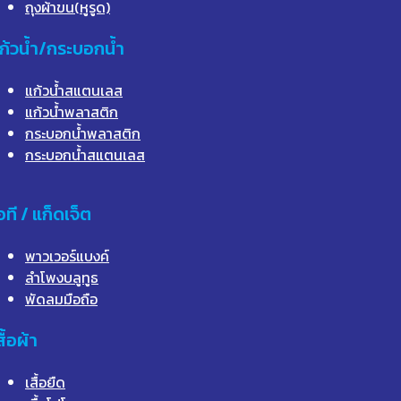
ถุงผ้าขน(หูรูด)
ก้วน้ำ/กระบอกน้ำ
แก้วน้ำสแตนเลส
แก้วน้ำพลาสติก
กระบอกน้ำพลาสติก
กระบอกน้ำสแตนเลส
อที / แก็ดเจ็ต
พาวเวอร์แบงค์
ลำโพงบลูทูธ
พัดลมมือถือ
สื้อผ้า
เสื้อยืด