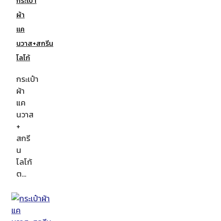
กระเป๋า
ผ้า
แค
นวาส+สกรีน
โลโก้
กระเป๋า
ผ้า
แค
นวาส
+
สกรี
น
โลโก้
ต…