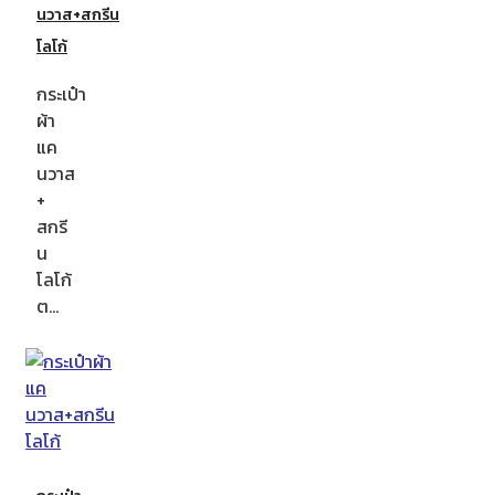
นวาส+สกรีน
โลโก้
กระเป๋า
ผ้า
แค
นวาส
+
สกรี
น
โลโก้
ต…