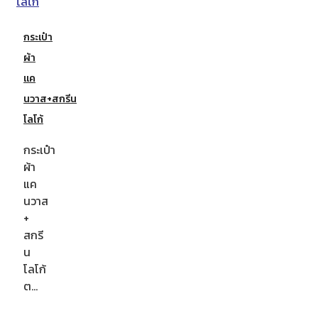
กระเป๋า
ผ้า
แค
นวาส+สกรีน
โลโก้
กระเป๋า
ผ้า
แค
นวาส
+
สกรี
น
โลโก้
ต…