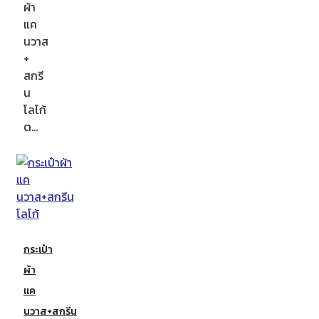
ผ้า
แค
นวาส
+
สกรี
น
โลโก้
ต…
กระเป๋า
ผ้า
แค
นวาส+สกรีน