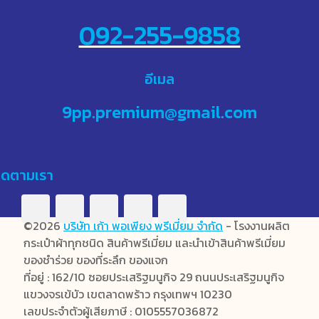
092-255-9858
อีเมล
9pp.premium@gmail.com
ิดตามเรา
©2026
บริษัท เก้า พอเพียง พรีเมี่ยม จำกัด
- โรงงานผลิต
กระเป๋าผ้าทุกชนิด สินค้าพรีเมี่ยม และนำเข้าสินค้าพรีเมี่ยม
ของชำร่วย ของที่ระลึก ของแจก
ที่อยู่ : 162/10 ซอยประเสริฐมนูกิจ 29 ถนนประเสริฐมนูกิจ
แขวงจรเข้บัว เขตลาดพร้าว กรุงเทพฯ 10230
เลขประจำตัวผู้เสียภาษี : 0105557036872