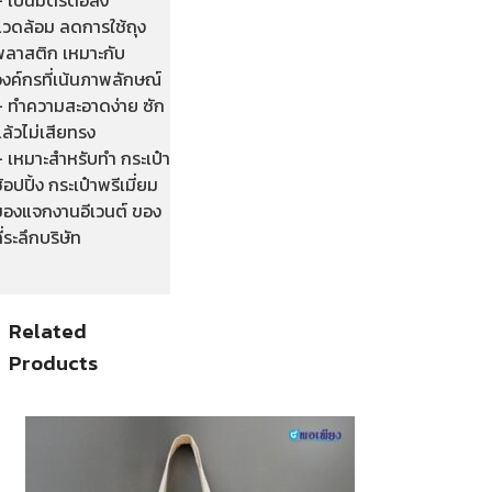
แวดล้อม ลดการใช้ถุง
พลาสติก เหมาะกับ
งค์กรที่เน้นภาพลักษณ์
– ทำความสะอาดง่าย ซัก
ล้วไม่เสียทรง
– เหมาะสำหรับทำ กระเป๋า
้อปปิ้ง กระเป๋าพรีเมี่ยม
ของแจกงานอีเวนต์ ของ
ี่ระลึกบริษัท
Related
Products