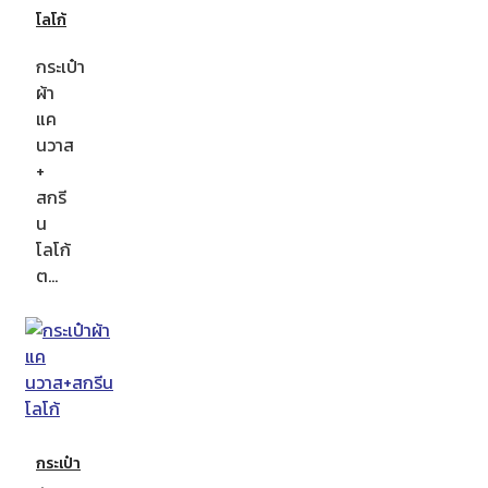
โลโก้
กระเป๋า
ผ้า
แค
นวาส
+
สกรี
น
โลโก้
ต…
กระเป๋า