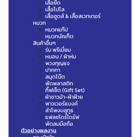
เสื้อยืด
เสื้อโปโล
เสื้อฮูดส์ & เสื้อสเวทเตอร์
หมวก
หมวกแก๊ป
หมวกบัคเก็ต
สินค้าอื่นๆ
ร่ม พรีเมี่ยม
หมอน / ผ้าห่ม
พวงกุญแจ
ปากกา
สมุดโน๊ต
พัดพลาสติก
กิ๊ฟเซ็ต (Gift Set)
ผ้าขาวม้า-ผ้าฝ้าย
พาวเวอร์แบงค์
ลำโพงบลูทูธ
แฟลชไดร์ไดร์ฟ
พัดลมมือถือ
ตัวอย่างผลงาน