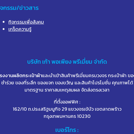
ิจกรรม/ข่าวสาร
กิจกรรมเพื่อสังคม
เกร็ดความรู้
บริษัท
เก้า
พอเพียง พรีเมี่ยม จำกัด
โรงงานผลิตกระเป๋าผ้า
และนำเข้าสินค้าพรีเมี่ยมครบวงจร กระเป๋าผ้า ขอ
ชำร่วย ของที่ระลึก ของแจก ของขวัญ และสินค้าโปรโมชั่น คุณภาพได้
มาตรฐาน ราคาสมเหตุสมผล จัดส่งตรงเวลา
ที่ตั้งออฟฟิศ :
162/10 ถ.ประเสริฐมนูกิจ 29 แขวงจรเข้บัว เขตลาดพร้าว
กรุงเทพมหานคร 10230
เบอร์โทร :