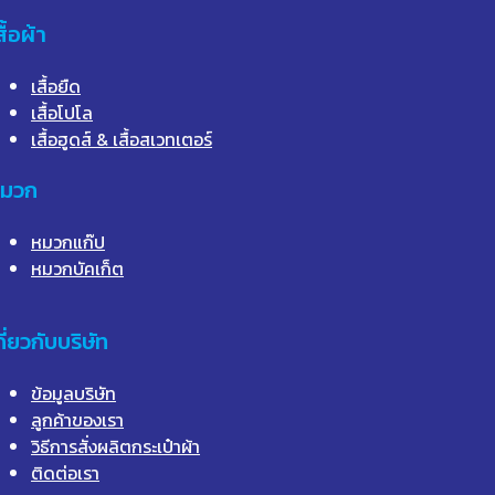
สื้อผ้า
เสื้อยืด
เสื้อโปโล
เสื้อฮูดส์ & เสื้อสเวทเตอร์
มวก
หมวกแก๊ป
หมวกบัคเก็ต
กี่ยวกับบริษัท
ข้อมูลบริษัท
ลูกค้าของเรา
วิธีการสั่งผลิตกระเป๋าผ้า
ติดต่อเรา