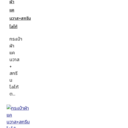
ผ้า
แค
นวาส+สกรีน
โลโก้
กระเป๋า
ผ้า
แค
นวาส
+
สกรี
น
โลโก้
ต…