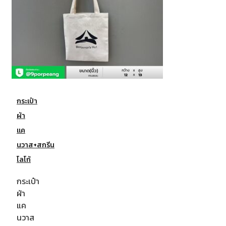
กระเป๋า
ผ้า
แค
นวาส+สกรีน
โลโก้
กระเป๋า
ผ้า
แค
นวาส