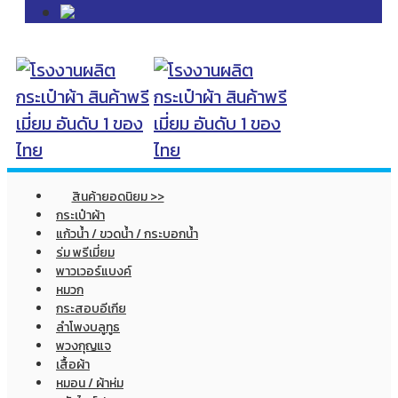
สินค้ายอดนิยม >>
กระเป๋าผ้า
แก้วน้ำ / ขวดน้ำ / กระบอกน้ำ
ร่ม พรีเมี่ยม
พาวเวอร์แบงค์
หมวก
กระสอบอีเกีย
ลำโพงบลูทูธ
พวงกุญแจ
เสื้อผ้า
หมอน / ผ้าห่ม