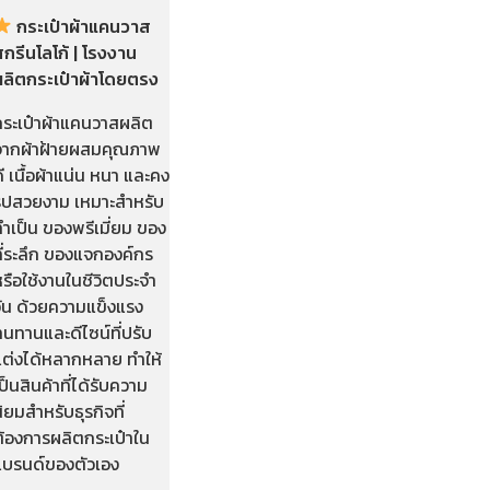
กระเป๋าผ้าแคนวาส
กรีนโลโก้ | โรงงาน
ผลิตกระเป๋าผ้าโดยตรง
กระเป๋าผ้าแคนวาสผลิต
จากผ้าฝ้ายผสมคุณภาพ
ี เนื้อผ้าแน่น หนา และคง
รูปสวยงาม เหมาะสำหรับ
ำเป็น ของพรีเมี่ยม ของ
ี่ระลึก ของแจกองค์กร
รือใช้งานในชีวิตประจำ
วัน ด้วยความแข็งแรง
นทานและดีไซน์ที่ปรับ
แต่งได้หลากหลาย ทำให้
ป็นสินค้าที่ได้รับความ
ิยมสำหรับธุรกิจที่
ต้องการผลิตกระเป๋าใน
แบรนด์ของตัวเอง