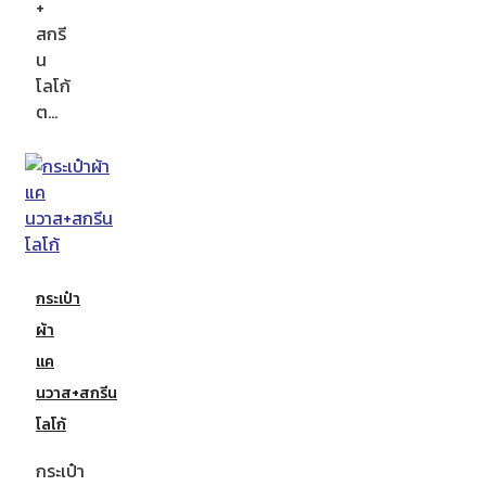
+
สกรี
น
โลโก้
ต…
กระเป๋า
ผ้า
แค
นวาส+สกรีน
โลโก้
กระเป๋า