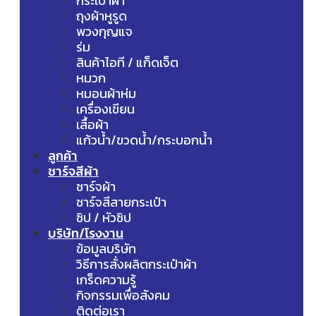
กระเป๋าผ้า
ถุงผ้าหูรูด
พวงกุญแจ
ร่ม
สินค้าไอที / แก็ดเจ็ต
หมวก
หมอนผ้าห่ม
เครื่องเขียน
เสื้อผ้า
แก้วน้ำ/ขวดน้ำ/กระบอกน้ำ
ลูกค้า
ชาร์จสีผ้า
ชาร์จผ้า
ชาร์จสีสายกระเป๋า
ซิป / หัวซิป
บริษัท/โรงงาน
ข้อมูลบริษัท
วิธีการสั่งผลิตกระเป๋าผ้า
เกร็ดความรู้
กิจกรรมเพื่อสังคม
ติดต่อเรา