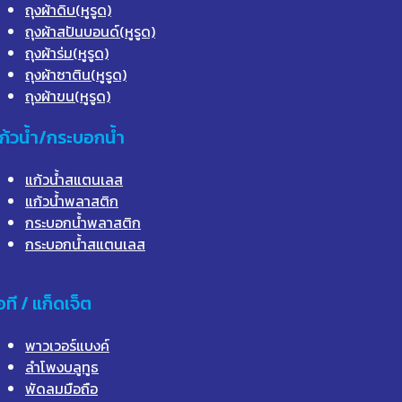
ถุงผ้าดิบ(หูรูด)
ถุงผ้าสปันบอนด์(หูรูด)
ถุงผ้าร่ม(หูรูด)
ถุงผ้าซาติน(หูรูด)
ถุงผ้าขน(หูรูด)
ก้วน้ำ/กระบอกน้ำ
แก้วน้ำสแตนเลส
แก้วน้ำพลาสติก
กระบอกน้ำพลาสติก
กระบอกน้ำสแตนเลส
อที / แก็ดเจ็ต
พาวเวอร์แบงค์
ลำโพงบลูทูธ
พัดลมมือถือ