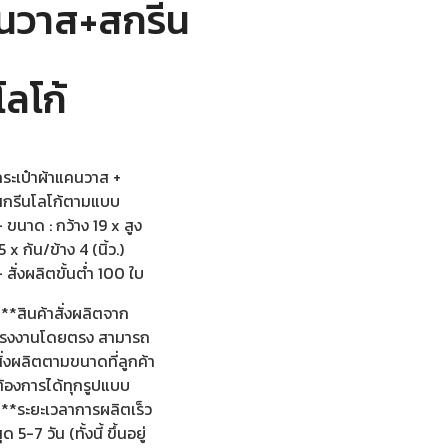
นวาส+สกรีน
โลโก้
กระเป๋าผ้าแคนวาส +
สกรีนโลโก้ตามแบบ
 ขนาด : กว้าง 19 x สูง
5 x ก้น/ข้าง 4 (นิ้ว.)
 สั่งผลิตขั้นต่ำ 100 ใบ
**สินค้าสั่งผลิตจาก
โรงงานโดยตรง สามารถ
ั่งผลิตตามขนาดที่ลูกค้า
ต้องการได้ทุกรูปแบบ
***ระยะเวลาการผลิตเร็ว
ุด 5-7 วัน (ทั้งนี้ ขึ้นอยู่