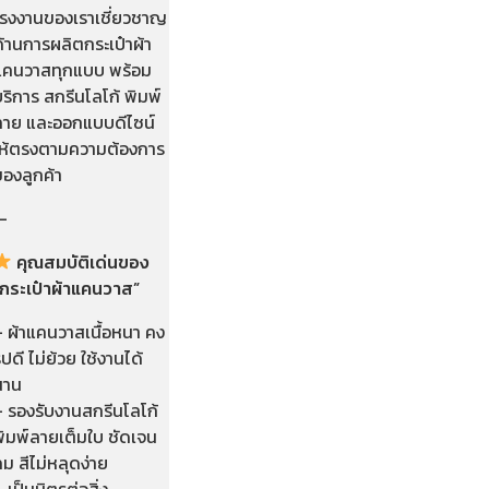
โรงงานของเราเชี่ยวชาญ
้านการผลิตกระเป๋าผ้า
แคนวาสทุกแบบ พร้อม
ริการ สกรีนโลโก้ พิมพ์
ลาย และออกแบบดีไซน์
ให้ตรงตามความต้องการ
ของลูกค้า
—
คุณสมบัติเด่นของ
“กระเป๋าผ้าแคนวาส”
– ผ้าแคนวาสเนื้อหนา คง
ูปดี ไม่ย้วย ใช้งานได้
นาน
– รองรับงานสกรีนโลโก้
พิมพ์ลายเต็มใบ ชัดเจน
ม สีไม่หลุดง่าย
 เป็นมิตรต่อสิ่ง