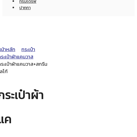
ทรัมไดร์ฟ
ปากกา
หน้าหลัก
กระเป๋า
กระเป๋าผ้าแคนวาส
กระเป๋าผ้าแคนวาส+สกรีน
ลโก้
กระเป๋าผ้า
แค