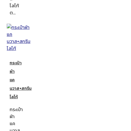
โลโก้
ต…
กระเป๋า
ผ้า
แค
นวาส+สกรีน
โลโก้
กระเป๋า
ผ้า
แค
นวาส