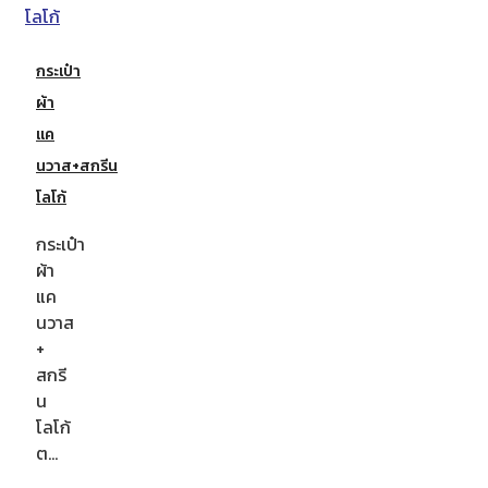
กระเป๋า
ผ้า
แค
นวาส+สกรีน
โลโก้
กระเป๋า
ผ้า
แค
นวาส
+
สกรี
น
โลโก้
ต…