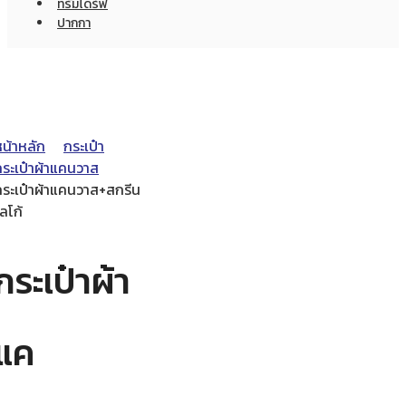
ทรัมไดร์ฟ
ปากกา
หน้าหลัก
กระเป๋า
กระเป๋าผ้าแคนวาส
กระเป๋าผ้าแคนวาส+สกรีน
ลโก้
กระเป๋าผ้า
แค