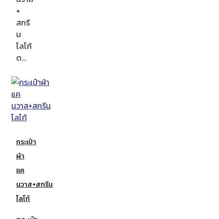
+
สกรี
น
โลโก้
ต…
กระเป๋า
ผ้า
แค
นวาส+สกรีน
โลโก้