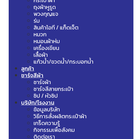
กระเป๋าผ้า
ถุงผ้าหูรูด
พวงกุญแจ
ร่ม
สินค้าไอที / แก็ดเจ็ต
หมวก
หมอนผ้าห่ม
เครื่องเขียน
เสื้อผ้า
แก้วน้ำ/ขวดน้ำ/กระบอกน้ำ
ลูกค้า
ชาร์จสีผ้า
ชาร์จผ้า
ชาร์จสีสายกระเป๋า
ซิป / หัวซิป
บริษัท/โรงงาน
ข้อมูลบริษัท
วิธีการสั่งผลิตกระเป๋าผ้า
เกร็ดความรู้
กิจกรรมเพื่อสังคม
ติดต่อเรา