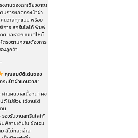
โรงงานของเราเชี่ยวชาญ
้านการผลิตกระเป๋าผ้า
แคนวาสทุกแบบ พร้อม
ริการ สกรีนโลโก้ พิมพ์
ลาย และออกแบบดีไซน์
ให้ตรงตามความต้องการ
ของลูกค้า
—
คุณสมบัติเด่นของ
“กระเป๋าผ้าแคนวาส”
– ผ้าแคนวาสเนื้อหนา คง
ูปดี ไม่ย้วย ใช้งานได้
นาน
– รองรับงานสกรีนโลโก้
พิมพ์ลายเต็มใบ ชัดเจน
ม สีไม่หลุดง่าย
 เป็นมิตรต่อสิ่ง