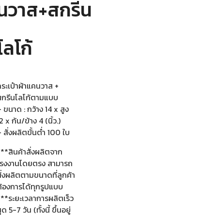
นวาส+สกรีน
โลโก้
กระเป๋าผ้าแคนวาส +
สกรีนโลโก้ตามแบบ
 ขนาด : กว้าง 14 x สูง
2 x ก้น/ข้าง 4 (นิ้ว.)
 สั่งผลิตขั้นต่ำ 100 ใบ
**สินค้าสั่งผลิตจาก
โรงงานโดยตรง สามารถ
ั่งผลิตตามขนาดที่ลูกค้า
ต้องการได้ทุกรูปแบบ
***ระยะเวลาการผลิตเร็ว
ุด 5-7 วัน (ทั้งนี้ ขึ้นอยู่