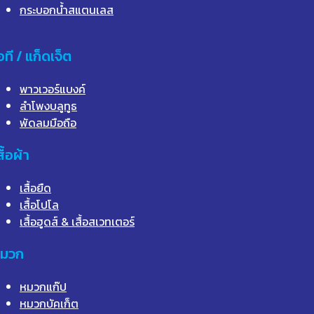
กระบอกน้ำสแตนเลส
อที / แก็ดเจ็ต
พาวเวอร์แบงค์
ลำโพงบลูทูธ
พัดลมมือถือ
สื้อผ้า
เสื้อยืด
เสื้อโปโล
เสื้อฮูดส์ & เสื้อสเวทเตอร์
มวก
หมวกแก๊ป
หมวกบัคเก็ต