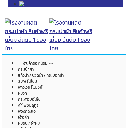
สินค้ายอดนิยม >>
กระเป๋าผ้า
แก้วน้ำ / ขวดน้ำ / กระบอกน้ำ
ร่ม พรีเมี่ยม
พาวเวอร์แบงค์
หมวก
กระสอบอีเกีย
ลำโพงบลูทูธ
พวงกุญแจ
เสื้อผ้า
หมอน / ผ้าห่ม