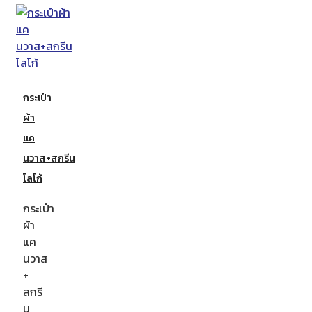
กระเป๋า
ผ้า
แค
นวาส+สกรีน
โลโก้
กระเป๋า
ผ้า
แค
นวาส
+
สกรี
น