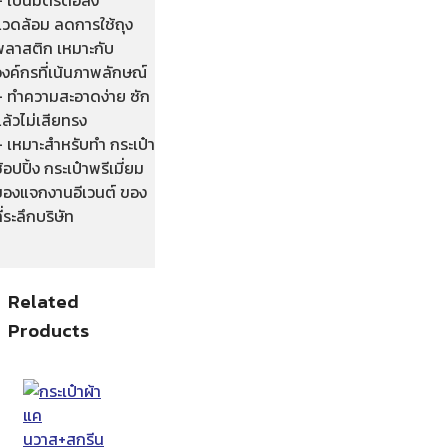
แวดล้อม ลดการใช้ถุง
พลาสติก เหมาะกับ
งค์กรที่เน้นภาพลักษณ์
– ทำความสะอาดง่าย ซัก
ล้วไม่เสียทรง
– เหมาะสำหรับทำ กระเป๋า
้อปปิ้ง กระเป๋าพรีเมี่ยม
ของแจกงานอีเวนต์ ของ
ี่ระลึกบริษัท
Related
Products