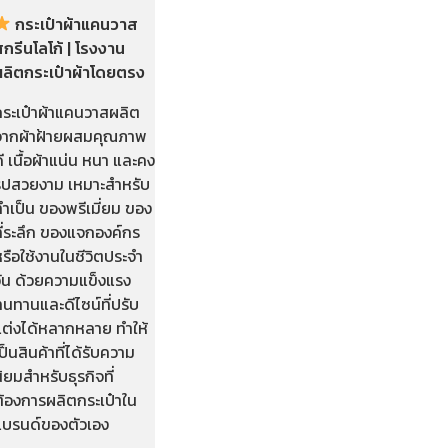
กระเป๋าผ้าแคนวาส
กรีนโลโก้ | โรงงาน
ผลิตกระเป๋าผ้าโดยตรง
กระเป๋าผ้าแคนวาสผลิต
จากผ้าฝ้ายผสมคุณภาพ
ี เนื้อผ้าแน่น หนา และคง
รูปสวยงาม เหมาะสำหรับ
ำเป็น ของพรีเมี่ยม ของ
ี่ระลึก ของแจกองค์กร
รือใช้งานในชีวิตประจำ
วัน ด้วยความแข็งแรง
นทานและดีไซน์ที่ปรับ
แต่งได้หลากหลาย ทำให้
ป็นสินค้าที่ได้รับความ
ิยมสำหรับธุรกิจที่
ต้องการผลิตกระเป๋าใน
แบรนด์ของตัวเอง