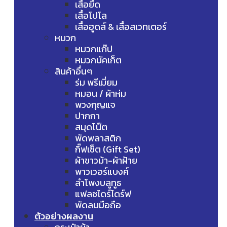
เสื้อยืด
เสื้อโปโล
เสื้อฮูดส์ & เสื้อสเวทเตอร์
หมวก
หมวกแก๊ป
หมวกบัคเก็ต
สินค้าอื่นๆ
ร่ม พรีเมี่ยม
หมอน / ผ้าห่ม
พวงกุญแจ
ปากกา
สมุดโน๊ต
พัดพลาสติก
กิ๊ฟเซ็ต (Gift Set)
ผ้าขาวม้า-ผ้าฝ้าย
พาวเวอร์แบงค์
ลำโพงบลูทูธ
แฟลชไดร์ไดร์ฟ
พัดลมมือถือ
ตัวอย่างผลงาน