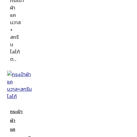
กระเป๋า
ผ้า
แค
นวาส
+
สกรี
น
โลโก้
ต…
กระเป๋า
ผ้า
แค