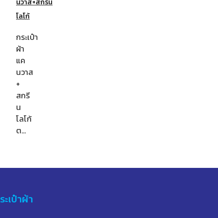
นวาส+สกรีน
โลโก้
กระเป๋า
ผ้า
แค
นวาส
+
สกรี
น
โลโก้
ต…
ระเป๋าผ้า