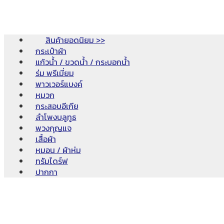
สินค้ายอดนิยม >>
กระเป๋าผ้า
แก้วน้ำ / ขวดน้ำ / กระบอกน้ำ
ร่ม พรีเมี่ยม
พาวเวอร์แบงค์
หมวก
กระสอบอีเกีย
ลำโพงบลูทูธ
พวงกุญแจ
เสื้อผ้า
หมอน / ผ้าห่ม
ทรัมไดร์ฟ
ปากกา