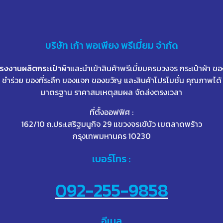
บริษัท
เก้า
พอเพียง พรีเมี่ยม จำกัด
โรงงานผลิตกระเป๋าผ้า
และนำเข้าสินค้าพรีเมี่ยมครบวงจร กระเป๋าผ้า ขอ
ชำร่วย ของที่ระลึก ของแจก ของขวัญ และสินค้าโปรโมชั่น คุณภาพได้
มาตรฐาน ราคาสมเหตุสมผล จัดส่งตรงเวลา
ที่ตั้งออฟฟิศ :
162/10 ถ.ประเสริฐมนูกิจ 29 แขวงจรเข้บัว เขตลาดพร้าว
กรุงเทพมหานคร 10230
เบอร์โทร :
092-255-9858
อีเมล