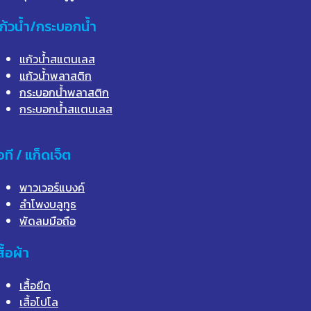
ก้วน้ำ/กระบอกน้ำ
แก้วน้ำสแตนเลส
แก้วน้ำพลาสติก
กระบอกน้ำพลาสติก
กระบอกน้ำสแตนเลส
อที / แก็ดเจ็ต
พาวเวอร์แบงค์
ลำโพงบลูทูธ
พัดลมมือถือ
สื้อผ้า
เสื้อยืด
เสื้อโปโล