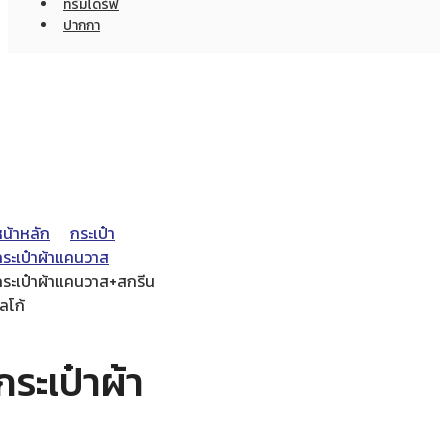
ทรัมไดร์ฟ
ปากกา
หน้าหลัก
กระเป๋า
กระเป๋าผ้าแคนวาส
กระเป๋าผ้าแคนวาส+สกรีน
ลโก้
กระเป๋าผ้า