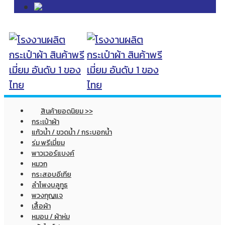
สินค้ายอดนิยม >>
กระเป๋าผ้า
แก้วน้ำ / ขวดน้ำ / กระบอกน้ำ
ร่ม พรีเมี่ยม
พาวเวอร์แบงค์
หมวก
กระสอบอีเกีย
ลำโพงบลูทูธ
พวงกุญแจ
เสื้อผ้า
หมอน / ผ้าห่ม