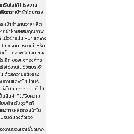
กรีนโลโก้ | โรงงาน
ผลิตกระเป๋าผ้าโดยตรง
กระเป๋าผ้าแคนวาสผลิต
จากผ้าฝ้ายผสมคุณภาพ
ี เนื้อผ้าแน่น หนา และคง
รูปสวยงาม เหมาะสำหรับ
ำเป็น ของพรีเมี่ยม ของ
ี่ระลึก ของแจกองค์กร
รือใช้งานในชีวิตประจำ
วัน ด้วยความแข็งแรง
นทานและดีไซน์ที่ปรับ
แต่งได้หลากหลาย ทำให้
ป็นสินค้าที่ได้รับความ
ิยมสำหรับธุรกิจที่
ต้องการผลิตกระเป๋าใน
แบรนด์ของตัวเอง
โรงงานของเราเชี่ยวชาญ