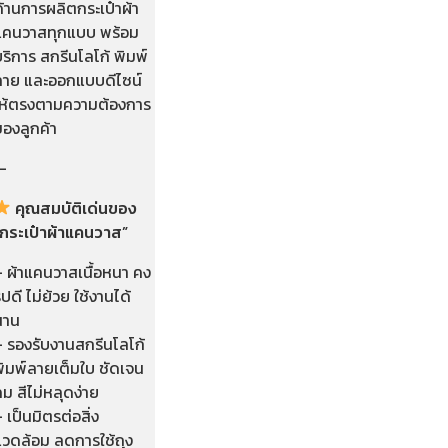
้านการผลิตกระเป๋าผ้า
แคนวาสทุกแบบ พร้อม
ริการ สกรีนโลโก้ พิมพ์
ลาย และออกแบบดีไซน์
ให้ตรงตามความต้องการ
ของลูกค้า
—
คุณสมบัติเด่นของ
“กระเป๋าผ้าแคนวาส”
– ผ้าแคนวาสเนื้อหนา คง
ูปดี ไม่ย้วย ใช้งานได้
นาน
– รองรับงานสกรีนโลโก้
พิมพ์ลายเต็มใบ ชัดเจน
ม สีไม่หลุดง่าย
 เป็นมิตรต่อสิ่ง
แวดล้อม ลดการใช้ถุง