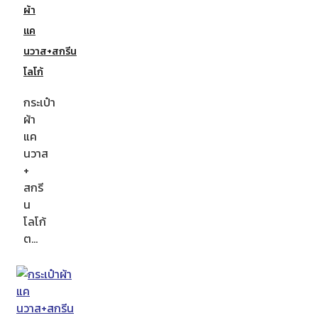
ผ้า
แค
นวาส+สกรีน
โลโก้
กระเป๋า
ผ้า
แค
นวาส
+
สกรี
น
โลโก้
ต…