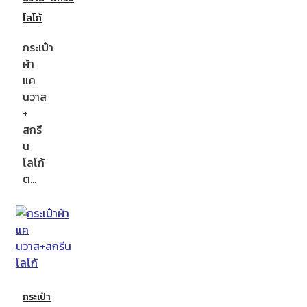
โลโก้
กระเป๋า
ผ้า
แค
นวาส
+
สกรี
น
โลโก้
ต…
กระเป๋า