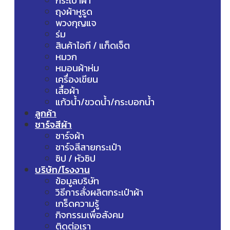
กระเป๋าผ้า
ถุงผ้าหูรูด
พวงกุญแจ
ร่ม
สินค้าไอที / แก็ดเจ็ต
หมวก
หมอนผ้าห่ม
เครื่องเขียน
เสื้อผ้า
แก้วน้ำ/ขวดน้ำ/กระบอกน้ำ
ลูกค้า
ชาร์จสีผ้า
ชาร์จผ้า
ชาร์จสีสายกระเป๋า
ซิป / หัวซิป
บริษัท/โรงงาน
ข้อมูลบริษัท
วิธีการสั่งผลิตกระเป๋าผ้า
เกร็ดความรู้
กิจกรรมเพื่อสังคม
ติดต่อเรา