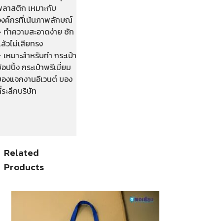
พลาสติก เหมาะกับ
งค์กรที่เน้นภาพลักษณ์
– ทำความสะอาดง่าย ซัก
ล้วไม่เสียทรง
– เหมาะสำหรับทำ กระเป๋า
้อปปิ้ง กระเป๋าพรีเมี่ยม
ของแจกงานอีเวนต์ ของ
ี่ระลึกบริษัท
Related
Products