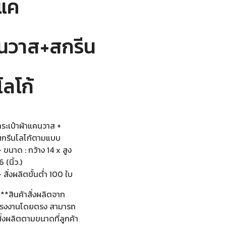
แค
นวาส+สกรีน
โลโก้
กระเป๋าผ้าแคนวาส +
สกรีนโลโก้ตามแบบ
 ขนาด : กว้าง 14 x สูง
6 (นิ้ว.)
 สั่งผลิตขั้นต่ำ 100 ใบ
**สินค้าสั่งผลิตจาก
โรงงานโดยตรง สามารถ
ั่งผลิตตามขนาดที่ลูกค้า