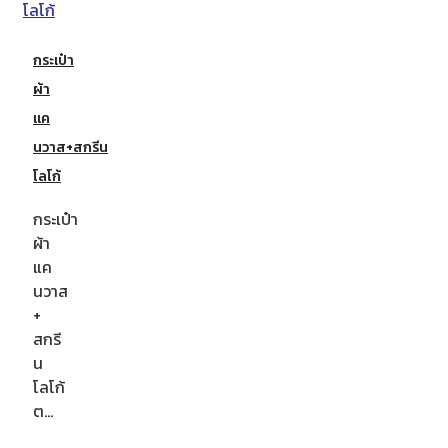
กระเป๋า
ผ้า
แค
นวาส+สกรีน
โลโก้
กระเป๋า
ผ้า
แค
นวาส
+
สกรี
น
โลโก้
ต…