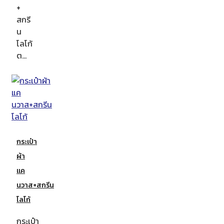
+
สกรี
น
โลโก้
ต…
กระเป๋า
ผ้า
แค
นวาส+สกรีน
โลโก้
กระเป๋า