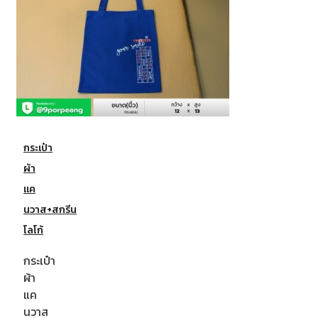
กระเป๋า
ผ้า
แค
นวาส+สกรีน
โลโก้
กระเป๋า
ผ้า
แค
นวาส