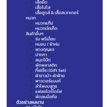
เสื้อยืด
เสื้อโปโล
เสื้อฮูดส์ & เสื้อสเวทเตอร์
หมวก
หมวกแก๊ป
หมวกบัคเก็ต
สินค้าอื่นๆ
ร่ม พรีเมี่ยม
หมอน / ผ้าห่ม
พวงกุญแจ
ปากกา
สมุดโน๊ต
พัดพลาสติก
กิ๊ฟเซ็ต (Gift Set)
ผ้าขาวม้า-ผ้าฝ้าย
พาวเวอร์แบงค์
ลำโพงบลูทูธ
แฟลชไดร์ไดร์ฟ
พัดลมมือถือ
ตัวอย่างผลงาน