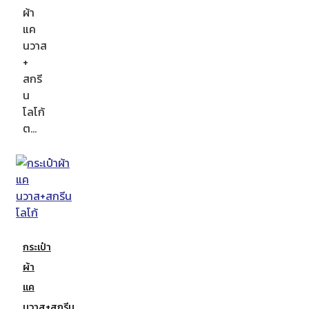
ผ้า
แค
นวาส
+
สกรี
น
โลโก้
ต…
กระเป๋า
ผ้า
แค
นวาส+สกรีน