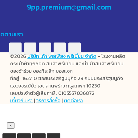
9pp.premium@gmail.com
ิดตามเรา
©2026
บริษัท เก้า พอเพียง พรีเมี่ยม จำกัด
- โรงงานผลิต
กระเป๋าผ้าทุกชนิด สินค้าพรีเมี่ยม และนำเข้าสินค้าพรีเมี่ยม
ของชำร่วย ของที่ระลึก ของแจก
ที่อยู่ : 162/10 ซอยประเสริฐมนูกิจ 29 ถนนประเสริฐมนูกิจ
แขวงจรเข้บัว เขตลาดพร้าว กรุงเทพฯ 10230
เลขประจำตัวผู้เสียภาษี : 0105557036872
เกี่ยวกับเรา
|
วิธีการสั่งซื้อ
|
ติดต่อเรา
×