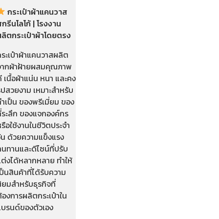
กระเป๋าผ้าแคนวาส
กรีนโลโก้ | โรงงาน
ผลิตกระเป๋าผ้าโดยตรง
กระเป๋าผ้าแคนวาสผลิต
จากผ้าฝ้ายผสมคุณภาพ
ี เนื้อผ้าแน่น หนา และคง
รูปสวยงาม เหมาะสำหรับ
ำเป็น ของพรีเมี่ยม ของ
ี่ระลึก ของแจกองค์กร
รือใช้งานในชีวิตประจำ
วัน ด้วยความแข็งแรง
นทานและดีไซน์ที่ปรับ
แต่งได้หลากหลาย ทำให้
ป็นสินค้าที่ได้รับความ
ิยมสำหรับธุรกิจที่
ต้องการผลิตกระเป๋าใน
แบรนด์ของตัวเอง