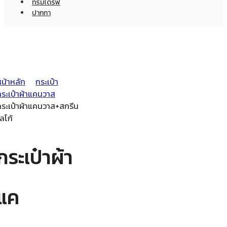
ทรัมไดร์ฟ
ปากกา
หน้าหลัก
กระเป๋า
กระเป๋าผ้าแคนวาส
กระเป๋าผ้าแคนวาส+สกรีน
ลโก้
กระเป๋าผ้า
แค