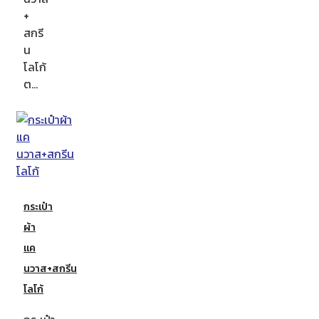
+
สกรี
น
โลโก้
ต…
กระเป๋า
ผ้า
แค
นวาส+สกรีน
โลโก้