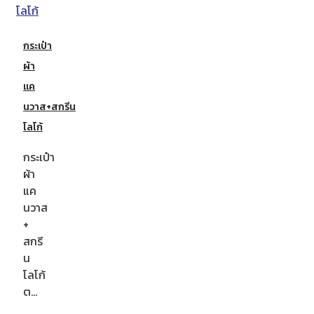
กระเป๋า
ผ้า
แค
นวาส+สกรีน
โลโก้
กระเป๋า
ผ้า
แค
นวาส
+
สกรี
น
โลโก้
ต…