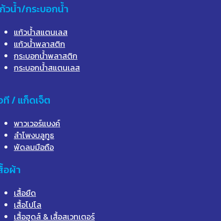
ก้วน้ำ/กระบอกน้ำ
แก้วน้ำสแตนเลส
แก้วน้ำพลาสติก
กระบอกน้ำพลาสติก
กระบอกน้ำสแตนเลส
อที / แก็ดเจ็ต
พาวเวอร์แบงค์
ลำโพงบลูทูธ
พัดลมมือถือ
สื้อผ้า
เสื้อยืด
เสื้อโปโล
เสื้อฮูดส์ & เสื้อสเวทเตอร์