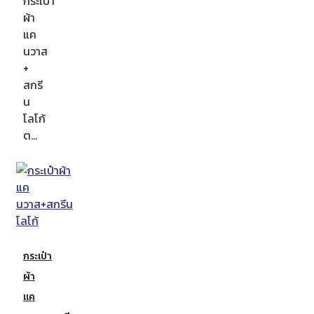
กระเป๋า
ผ้า
แค
นวาส
+
สกรี
น
โลโก้
ต…
กระเป๋า
ผ้า
แค