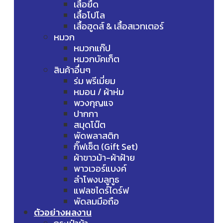
เสื้อยืด
เสื้อโปโล
เสื้อฮูดส์ & เสื้อสเวทเตอร์
หมวก
หมวกแก๊ป
หมวกบัคเก็ต
สินค้าอื่นๆ
ร่ม พรีเมี่ยม
หมอน / ผ้าห่ม
พวงกุญแจ
ปากกา
สมุดโน๊ต
พัดพลาสติก
กิ๊ฟเซ็ต (Gift Set)
ผ้าขาวม้า-ผ้าฝ้าย
พาวเวอร์แบงค์
ลำโพงบลูทูธ
แฟลชไดร์ไดร์ฟ
พัดลมมือถือ
ตัวอย่างผลงาน