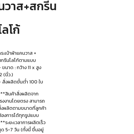
นวาส+สกรีน
โลโก้
กระเป๋าผ้าแคนวาส +
สกรีนโลโก้ตามแบบ
 ขนาด : กว้าง 11 x สูง
2 (นิ้ว.)
 สั่งผลิตขั้นต่ำ 100 ใบ
**สินค้าสั่งผลิตจาก
โรงงานโดยตรง สามารถ
ั่งผลิตตามขนาดที่ลูกค้า
ต้องการได้ทุกรูปแบบ
***ระยะเวลาการผลิตเร็ว
ุด 5-7 วัน (ทั้งนี้ ขึ้นอยู่