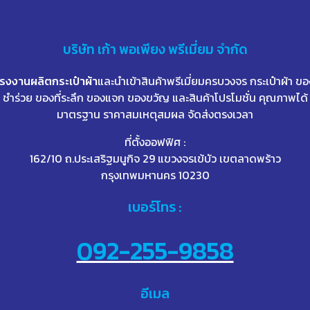
บริษัท
เก้า
พอเพียง พรีเมี่ยม จำกัด
โรงงานผลิตกระเป๋าผ้า
และนำเข้าสินค้าพรีเมี่ยมครบวงจร กระเป๋าผ้า ขอ
ชำร่วย ของที่ระลึก ของแจก ของขวัญ และสินค้าโปรโมชั่น คุณภาพได้
มาตรฐาน ราคาสมเหตุสมผล จัดส่งตรงเวลา
ที่ตั้งออฟฟิศ :
162/10 ถ.ประเสริฐมนูกิจ 29 แขวงจรเข้บัว เขตลาดพร้าว
กรุงเทพมหานคร 10230
เบอร์โทร :
092-255-9858
อีเมล