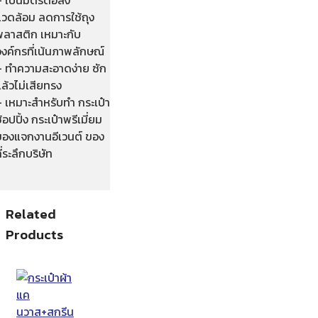
แวดล้อม ลดการใช้ถุง
พลาสติก เหมาะกับ
งค์กรที่เน้นภาพลักษณ์
– ทำความสะอาดง่าย ซัก
ล้วไม่เสียทรง
– เหมาะสำหรับทำ กระเป๋า
้อปปิ้ง กระเป๋าพรีเมี่ยม
ของแจกงานอีเวนต์ ของ
ี่ระลึกบริษัท
Related
Products