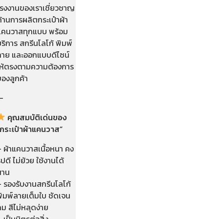
โรงงานของเราเชี่ยวชาญ
้านการผลิตกระเป๋าผ้า
แคนวาสทุกแบบ พร้อม
ริการ สกรีนโลโก้ พิมพ์
ลาย และออกแบบดีไซน์
ให้ตรงตามความต้องการ
ของลูกค้า
—
คุณสมบัติเด่นของ
“กระเป๋าผ้าแคนวาส”
– ผ้าแคนวาสเนื้อหนา คง
ูปดี ไม่ย้วย ใช้งานได้
นาน
– รองรับงานสกรีนโลโก้
พิมพ์ลายเต็มใบ ชัดเจน
ม สีไม่หลุดง่าย
 เป็นมิตรต่อสิ่ง