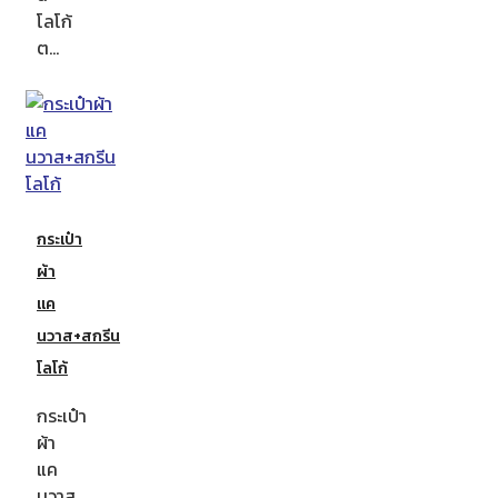
โลโก้
ต…
กระเป๋า
ผ้า
แค
นวาส+สกรีน
โลโก้
กระเป๋า
ผ้า
แค
นวาส