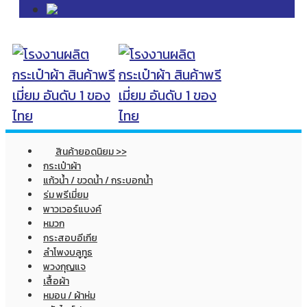
สินค้ายอดนิยม >>
กระเป๋าผ้า
แก้วน้ำ / ขวดน้ำ / กระบอกน้ำ
ร่ม พรีเมี่ยม
พาวเวอร์แบงค์
หมวก
กระสอบอีเกีย
ลำโพงบลูทูธ
พวงกุญแจ
เสื้อผ้า
หมอน / ผ้าห่ม