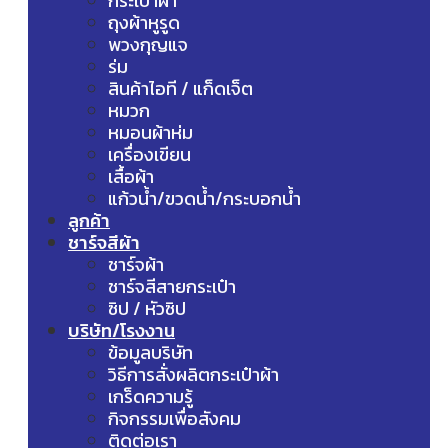
กระเป๋าผ้า
ถุงผ้าหูรูด
พวงกุญแจ
ร่ม
สินค้าไอที / แก็ดเจ็ต
หมวก
หมอนผ้าห่ม
เครื่องเขียน
เสื้อผ้า
แก้วน้ำ/ขวดน้ำ/กระบอกน้ำ
ลูกค้า
ชาร์จสีผ้า
ชาร์จผ้า
ชาร์จสีสายกระเป๋า
ซิป / หัวซิป
บริษัท/โรงงาน
ข้อมูลบริษัท
วิธีการสั่งผลิตกระเป๋าผ้า
เกร็ดความรู้
กิจกรรมเพื่อสังคม
ติดต่อเรา