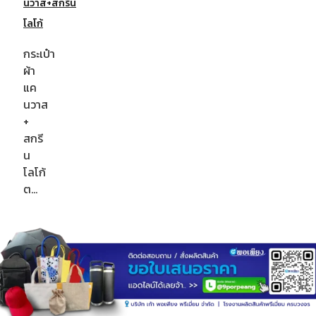
นวาส+สกรีน
โลโก้
กระเป๋า
ผ้า
แค
นวาส
+
สกรี
น
โลโก้
ต…