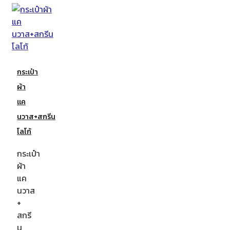
กระเป๋า
ผ้า
แค
นวาส+สกรีน
โลโก้
กระเป๋า
ผ้า
แค
นวาส
+
สกรี
น