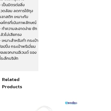
 เป็นมิตรต่อสิ่ง
แวดล้อม ลดการใช้ถุง
พลาสติก เหมาะกับ
งค์กรที่เน้นภาพลักษณ์
– ทำความสะอาดง่าย ซัก
ล้วไม่เสียทรง
– เหมาะสำหรับทำ กระเป๋า
้อปปิ้ง กระเป๋าพรีเมี่ยม
ของแจกงานอีเวนต์ ของ
ี่ระลึกบริษัท
Related
Products