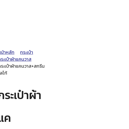
หน้าหลัก
กระเป๋า
กระเป๋าผ้าแคนวาส
กระเป๋าผ้าแคนวาส+สกรีน
ลโก้
กระเป๋าผ้า
แค