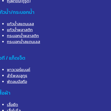
ถุงผ้าขน(หูรูด)
ก้วน้ำ/กระบอกน้ำ
แก้วน้ำสแตนเลส
แก้วน้ำพลาสติก
กระบอกน้ำพลาสติก
กระบอกน้ำสแตนเลส
อที / แก็ดเจ็ต
พาวเวอร์แบงค์
ลำโพงบลูทูธ
พัดลมมือถือ
สื้อผ้า
เสื้อยืด
เสื้อโปโล