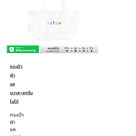
กระเป๋า
ผ้า
แค
นวาส+สกรีน
โลโก้
กระเป๋า
ผ้า
แค