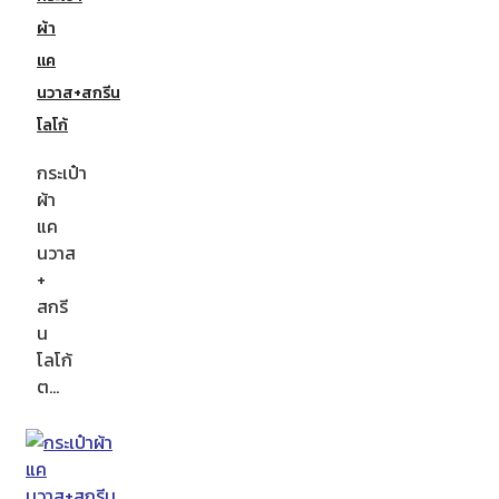
ผ้า
แค
นวาส+สกรีน
โลโก้
กระเป๋า
ผ้า
แค
นวาส
+
สกรี
น
โลโก้
ต…