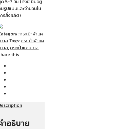
ุด 5-7 วัน (ทั้งนี้ ขึ้นอยู่
กับรูปแบบและจำนวนใน
ารสั่งผลิต)
Category:
กระเป๋าผ้าแค
นวาส
Tags:
กระเป๋าผ้าแค
นวาส
,
กระเป๋าแคนวาส
Share this
Description
คำอธิบาย