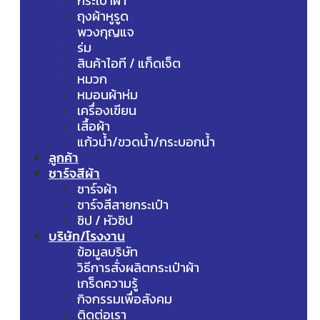
กระเป๋าผ้า
ถุงผ้าหูรูด
พวงกุญแจ
ร่ม
สินค้าไอที / แก็ดเจ็ต
หมวก
หมอนผ้าห่ม
เครื่องเขียน
เสื้อผ้า
แก้วน้ำ/ขวดน้ำ/กระบอกน้ำ
ลูกค้า
ชาร์จสีผ้า
ชาร์จผ้า
ชาร์จสีสายกระเป๋า
ซิป / หัวซิป
บริษัท/โรงงาน
ข้อมูลบริษัท
วิธีการสั่งผลิตกระเป๋าผ้า
เกร็ดความรู้
กิจกรรมเพื่อสังคม
ติดต่อเรา