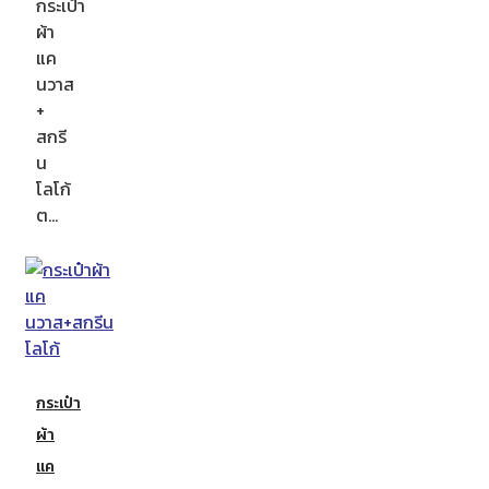
กระเป๋า
ผ้า
แค
นวาส
+
สกรี
น
โลโก้
ต…
กระเป๋า
ผ้า
แค