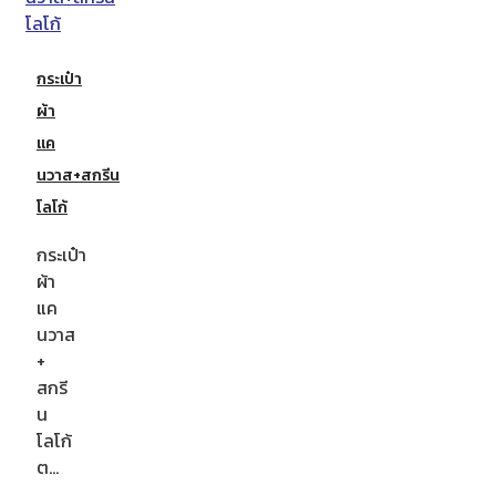
กระเป๋า
ผ้า
แค
นวาส+สกรีน
โลโก้
กระเป๋า
ผ้า
แค
นวาส
+
สกรี
น
โลโก้
ต…