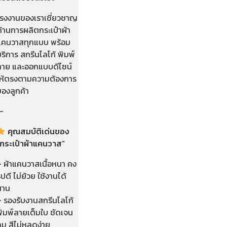
โรงงานของเราเชี่ยวชาญ
้านการผลิตกระเป๋าผ้า
แคนวาสทุกแบบ พร้อม
ริการ สกรีนโลโก้ พิมพ์
ลาย และออกแบบดีไซน์
ให้ตรงตามความต้องการ
ของลูกค้า
—
คุณสมบัติเด่นของ
“กระเป๋าผ้าแคนวาส”
– ผ้าแคนวาสเนื้อหนา คง
ูปดี ไม่ย้วย ใช้งานได้
นาน
– รองรับงานสกรีนโลโก้
พิมพ์ลายเต็มใบ ชัดเจน
ม สีไม่หลุดง่าย