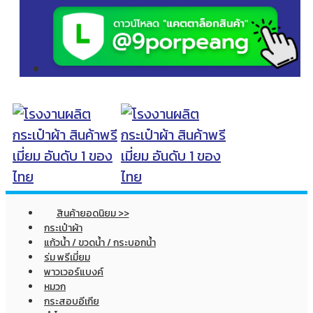
สินค้ายอดนิยม >>
กระเป๋าผ้า
แก้วน้ำ / ขวดน้ำ / กระบอกน้ำ
ร่ม พรีเมี่ยม
พาวเวอร์แบงค์
หมวก
กระสอบอีเกีย