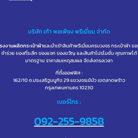
บริษัท
เก้า
พอเพียง พรีเมี่ยม จำกัด
โรงงานผลิตกระเป๋าผ้า
และนำเข้าสินค้าพรีเมี่ยมครบวงจร กระเป๋าผ้า ขอ
ชำร่วย ของที่ระลึก ของแจก ของขวัญ และสินค้าโปรโมชั่น คุณภาพได้
มาตรฐาน ราคาสมเหตุสมผล จัดส่งตรงเวลา
ที่ตั้งออฟฟิศ :
162/10 ถ.ประเสริฐมนูกิจ 29 แขวงจรเข้บัว เขตลาดพร้าว
กรุงเทพมหานคร 10230
เบอร์โทร :
092-255-9858