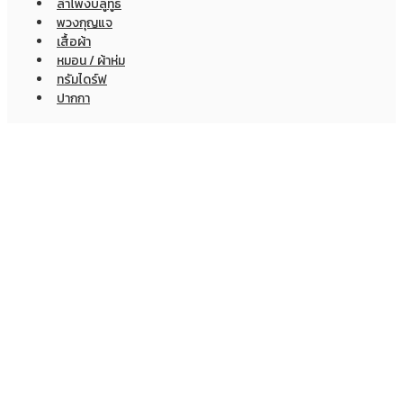
ลำโพงบลูทูธ
พวงกุญแจ
เสื้อผ้า
หมอน / ผ้าห่ม
ทรัมไดร์ฟ
ปากกา