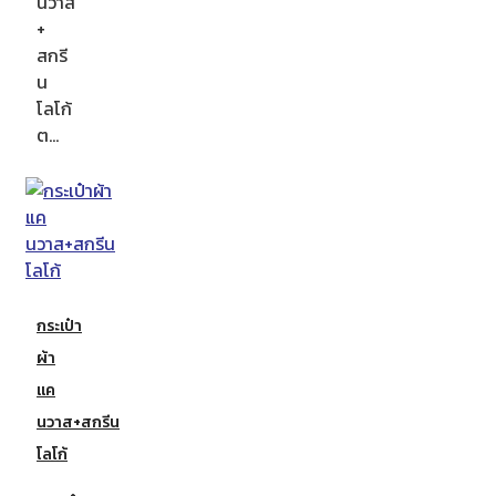
นวาส
+
สกรี
น
โลโก้
ต…
กระเป๋า
ผ้า
แค
นวาส+สกรีน
โลโก้