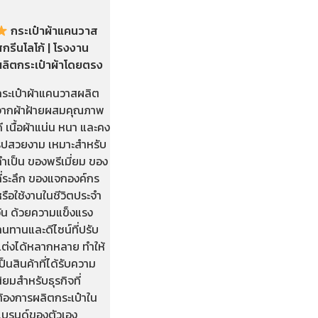
กระเป๋าผ้าแคนวาส
กรีนโลโก้ | โรงงาน
ผลิตกระเป๋าผ้าโดยตรง
กระเป๋าผ้าแคนวาสผลิต
จากผ้าฝ้ายผสมคุณภาพ
ี เนื้อผ้าแน่น หนา และคง
รูปสวยงาม เหมาะสำหรับ
ำเป็น ของพรีเมี่ยม ของ
ี่ระลึก ของแจกองค์กร
รือใช้งานในชีวิตประจำ
วัน ด้วยความแข็งแรง
นทานและดีไซน์ที่ปรับ
แต่งได้หลากหลาย ทำให้
ป็นสินค้าที่ได้รับความ
ิยมสำหรับธุรกิจที่
ต้องการผลิตกระเป๋าใน
แบรนด์ของตัวเอง