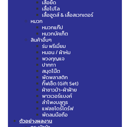
เสื้อยืด
เสื้อโปโล
เสื้อฮูดส์ & เสื้อสเวทเตอร์
หมวก
หมวกแก๊ป
หมวกบัคเก็ต
สินค้าอื่นๆ
ร่ม พรีเมี่ยม
หมอน / ผ้าห่ม
พวงกุญแจ
ปากกา
สมุดโน๊ต
พัดพลาสติก
กิ๊ฟเซ็ต (Gift Set)
ผ้าขาวม้า-ผ้าฝ้าย
พาวเวอร์แบงค์
ลำโพงบลูทูธ
แฟลชไดร์ไดร์ฟ
พัดลมมือถือ
ตัวอย่างผลงาน