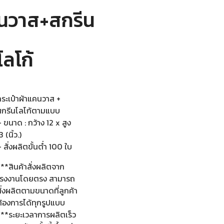
นวาส+สกรีน
โลโก้
กระเป๋าผ้าแคนวาส +
สกรีนโลโก้ตามแบบ
 ขนาด : กว้าง 12 x สูง
3 (นิ้ว.)
 สั่งผลิตขั้นต่ำ 100 ใบ
**สินค้าสั่งผลิตจาก
โรงงานโดยตรง สามารถ
ั่งผลิตตามขนาดที่ลูกค้า
ต้องการได้ทุกรูปแบบ
***ระยะเวลาการผลิตเร็ว