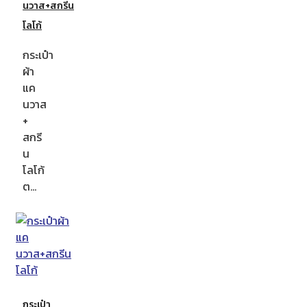
นวาส+สกรีน
โลโก้
กระเป๋า
ผ้า
แค
นวาส
+
สกรี
น
โลโก้
ต…
กระเป๋า